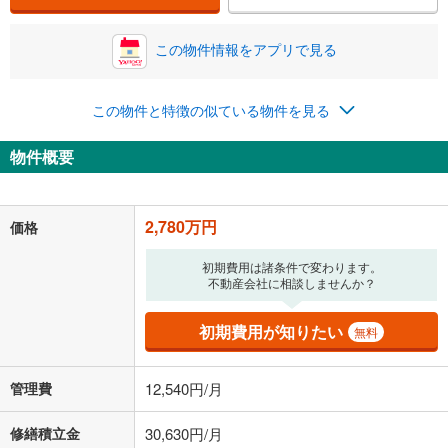
この物件情報をアプリで見る
0円
2,780万円
年2回払いを想定しています。毎月の返済額に加えて、ボー
ナス時の増額分（1回分）を入力してください。
この物件と特徴の似ている物件を見る
ボーナス払いの限度額は金融機関によって異なります。
115,334
円
/月
物件概要
月々の返済額
閉じる
ローン返済額
72,164
円
（頭金比率
0
%
）
＋修繕積立金
30,630
円
＋管理費
12,540
円
2,780万円
価格
「金利」については、ご利用を予定されている金融機関等にご確認の
初期費用は諸条件で変わります。
上、ご自身での入力をお願いいたします。初期設定で自動入力されてい
不動産会社に相談しませんか？
る値は、実際の金融機関等における貸出金利とは何ら関係がなく、実際
の金融機関等における貸出金利を何ら保証するものではありません。返
初期費用が知りたい
無料
済方法「元利均等返済」にて算出しております。入力された金利を35年
適用した場合の計算結果を表示しています。
その他月額費用や、初期費用がかかります。ご注意ください。実際にお
管理費
12,540円/月
借り入れの際は各金融機関等に、必ずご自身でご確認をお願いいたしま
す。
条件によってお借り入れができないことがあります。
修繕積立金
30,630円/月