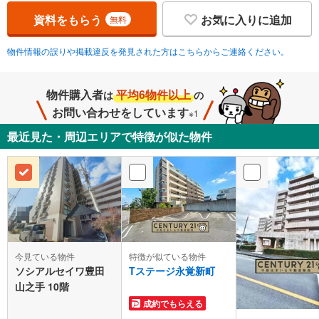
資料をもらう
お気に入りに追加
無料
物件情報の誤りや掲載違反を発見された方はこちらからご連絡ください。
物件購入者
平均6物件以上
は
の
お問い合わせをしています
※1
最近見た・周辺エリアで特徴が似た物件
今見ている物件
特徴が似ている物件
ソシアルセイワ豊田
Tステージ永覚新町
山之手 10階
成約でもらえる