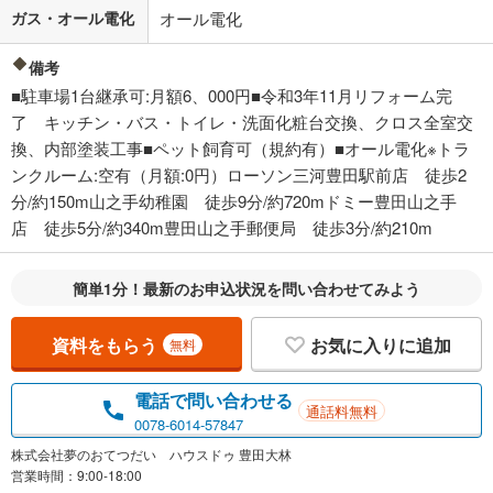
ガス・オール電化
オール電化
備考
■駐車場1台継承可:月額6、000円■令和3年11月リフォーム完
了 キッチン・バス・トイレ・洗面化粧台交換、クロス全室交
換、内部塗装工事■ペット飼育可（規約有）■オール電化※トラ
ンクルーム:空有（月額:0円）ローソン三河豊田駅前店 徒歩2
分/約150m山之手幼稚園 徒歩9分/約720mドミー豊田山之手
店 徒歩5分/約340m豊田山之手郵便局 徒歩3分/約210m
簡単1分！最新のお申込状況を問い合わせてみよう
資料をもらう
お気に入りに追加
無料
電話で問い合わせる
通話料無料
0078-6014-57847
株式会社夢のおてつだい ハウスドゥ 豊田大林
営業時間：9:00-18:00