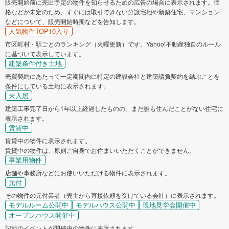
販売開始前に売出予定の物件を知らせるための広告の場合に表示されます。価
格などが未定のため、すぐには取引できない分譲宅地や新築住宅、マンション
などについて、販売開始時期などを告知します。
人気物件TOP10入り
市区町村・駅ごとのランキング（火曜更新）です。Yahoo!不動産独自のルール
に基づいて表示しています。
建築条件付き土地
売買契約にあたって一定期間内に特定の建設会社と建築請負契約を結ぶことを
条件にしている土地に表示されます。
未入居
建築工事完了日から1年以上経過したものの、まだ誰も住んだことがない住宅に
表示されます。
賃貸中
賃貸中の物件に表示されます。
賃貸中の物件は、原則ご自身でお住まいいただくことができません。
事業用物件
店舗や事務所などにお使いいただける物件に表示されます。
元付
その物件の元付業者（売主から直接依頼を受けている会社）に表示されます。
モデルルーム公開中
モデルハウス公開中
現地見学会開催中
オープンハウス開催中
記載のイベントが開催中の物件に表示されます。