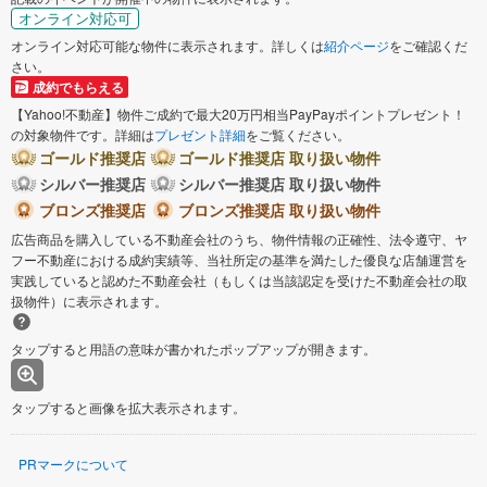
オンライン対応可
オンライン対応可能な物件に表示されます。詳しくは
紹介ページ
をご確認くだ
さい。
成約でもらえる
【Yahoo!不動産】物件ご成約で最大20万円相当PayPayポイントプレゼント！
の対象物件です。詳細は
プレゼント詳細
をご覧ください。
ゴールド推奨店
ゴールド推奨店 取り扱い物件
シルバー推奨店
シルバー推奨店 取り扱い物件
ブロンズ推奨店
ブロンズ推奨店 取り扱い物件
広告商品を購入している不動産会社のうち、物件情報の正確性、法令遵守、ヤ
フー不動産における成約実績等、当社所定の基準を満たした優良な店舗運営を
実践していると認めた不動産会社（もしくは当該認定を受けた不動産会社の取
扱物件）に表示されます。
タップすると用語の意味が書かれたポップアップが開きます。
タップすると画像を拡大表示されます。
PRマークについて