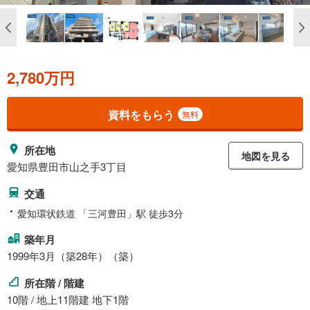
2,780万円
資料をもらう
無料
所在地
地図を見る
愛知県豊田市山之手3丁目
交通
愛知環状鉄道 「三河豊田」駅 徒歩3分
築年月
1999年3月（築28年）（築）
所在階 / 階建
10階 / 地上11階建 地下1階