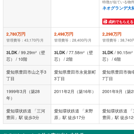
特徴が似ている物
ネオグランデ大
成約でもらえる
2,780万円
2,498万円
2,298万円
管理費等：43,170円/月
管理費等：28,400円/月
管理費等：38,740
3LDK
/
99.29m²（壁
3LDK
/
77.58m²（壁
3LDK
/
90.15m
芯）
/
10階
芯）
/
2階
芯）
/
6階
愛知県豊田市山之手3
愛知県豊田市永覚新町
愛知県豊田市御
丁目
3丁目
7丁目
1999年3月（築28
2011年2月（築16年）
2001年9月（築
年）
愛知環状鉄道 「三河
愛知環状鉄道 「末野
愛知環状鉄道 「
豊田」駅 徒歩3分
原」駅 徒歩17分
豊田」駅 徒歩1