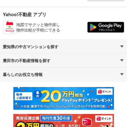
Yahoo!不動産 アプリ
地図でサクッと物件探し
物件比較が手軽にできる
愛知県の中古マンションを探す
豊田市の不動産情報を探す
路線・駅から探す
地域から探す
暮らしのお役立ち情報
不動産・住宅
賃貸住宅
通勤・通学時間から探す
地図から探す
マンションカタログ
教えて！住まいの先生
新築マンション
中古マンション
新築一戸建て
中古一戸建て
注文住宅
土地