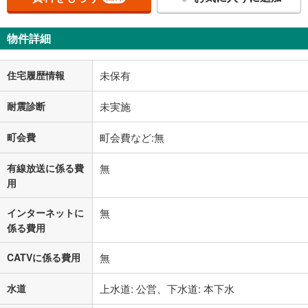
物件詳細
住宅履歴情報
未保有
耐震診断
未実施
町会費
町会費など:無
有線放送に係る費
無
用
インターネットに
無
係る費用
CATVに係る費用
無
水道
上水道: 公営、下水道: 本下水