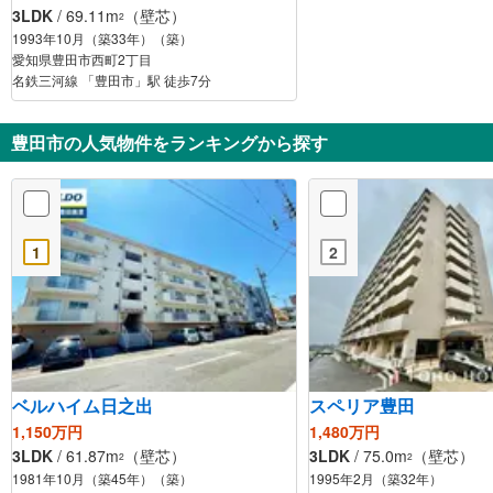
3LDK
/ 69.11m
（壁芯）
2
1993年10月（築33年）（築）
愛知県豊田市西町2丁目
名鉄三河線 「豊田市」駅 徒歩7分
豊田市の人気物件をランキングから探す
1
2
ベルハイム日之出
スペリア豊田
1,150万円
1,480万円
3LDK
/ 61.87m
（壁芯）
3LDK
/ 75.0m
（壁芯）
2
2
1981年10月（築45年）（築）
1995年2月（築32年）