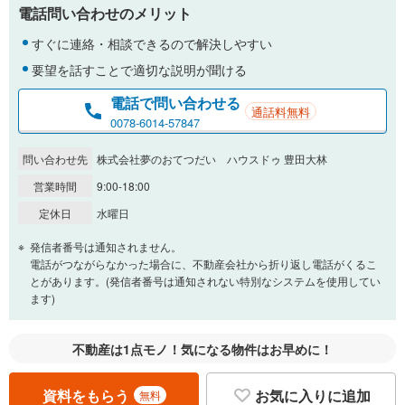
電話問い合わせのメリット
％
金利
すぐに連絡・相談できるので解決しやすい
要望を話すことで適切な説明が聞ける
電話で問い合わせる
通話料無料
0.01%
14.99%
0078-6014-57847
問い合わせ先
株式会社夢のおてつだい ハウスドゥ 豊田大林
返済期間
営業時間
9:00-18:00
一般的には最長35年まで借り入れ可能です。多くの金融機関
定休日
水曜日
が完済時の年齢は80歳までを条件としています。
万円
頭金
発信者番号は通知されません。
閉じる
電話がつながらなかった場合に、不動産会社から折り返し電話がくるこ
とがあります。(発信者番号は通知されない特別なシステムを使用してい
ます)
0万円
2,780万円
自己資金から住宅購入にかけられる金額を入力してくださ
不動産は1点モノ！気になる物件はお早めに！
い。一般的には物件価格の2割までが目安です。
万円
ボーナス
閉じる
/回
資料をもらう
お気に入りに追加
無料