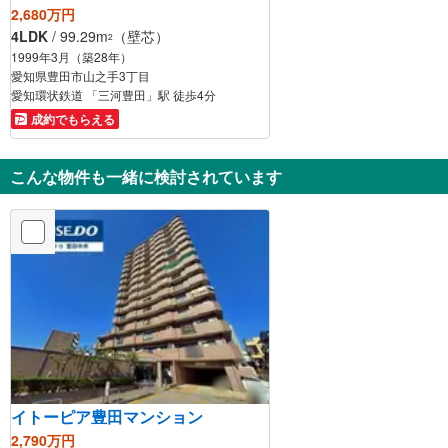
2,680万円
4LDK
/ 99.29m
（壁芯）
2
1999年3月（築28年）
愛知県豊田市山之手3丁目
愛知環状鉄道 「三河豊田」駅 徒歩4分
成約でもらえる
こんな物件も一緒に検討されています
イトーピア豊田マンション
2,790万円