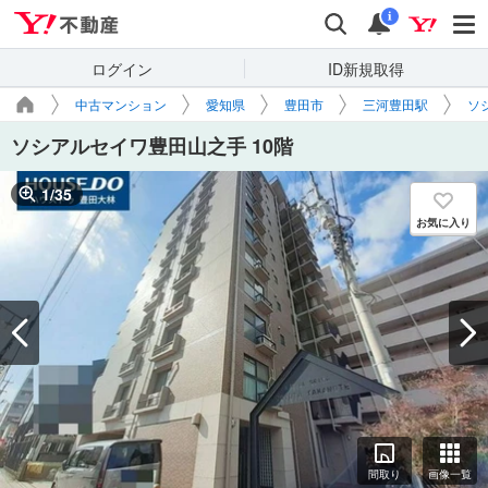
Yahoo!不動産
検索
通知
i
ログイン
ID新規取得
中古マンション
愛知県
豊田市
三河豊田駅
ソ
ソシアルセイワ豊田山之手 10階
1
/
35
お気に入り
間取り
画像一覧