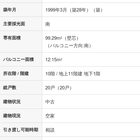
不動産会社に購入相談をする
無料
築年月
1999年3月（築28年）（築）
主要採光面
南
閉じる
専有面積
99.29m
（壁芯）
2
（バルコニー方向:南）
バルコニー面積
12.15m
2
所在階 / 階建
10階 / 地上11階建 地下1階
総戸数
20戸（20戸）
建物状況
中古
建物現況
空家
引き渡し可能時期
相談