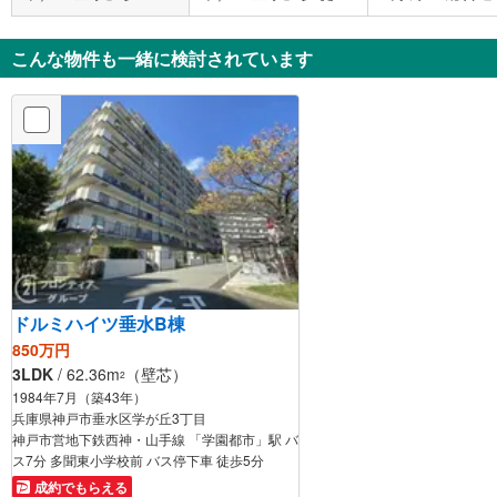
10分 星陵台3丁目 バ
17分
園」駅 徒歩14分
ス停下車 徒歩2分
こんな物件も一緒に検討されています
ドルミハイツ垂水B棟
850万円
3LDK
/ 62.36m
（壁芯）
2
1984年7月（築43年）
兵庫県神戸市垂水区学が丘3丁目
神戸市営地下鉄西神・山手線 「学園都市」駅 バ
ス7分 多聞東小学校前 バス停下車 徒歩5分
成約でもらえる