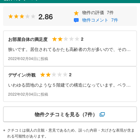
物件の評価
7件
2.86
物件コメント
7件
2
お部屋自体の満足度
狭いです。居住されてるかたも高齢者の方が多いので、そのよ
うな家族構成であれば過ごしやすいのかもしれません。
2022年02月04日に投稿
2
デザイン/外観
いわゆる団地のような５階建ての構造になっています。ベラン
ダが団地に比べると少し狭いかなと思います。
2022年02月04日に投稿
物件クチコミを見る
（7件）
クチコミは個人の主観・意見であるため、誤った内容・大げさな表現が含ま
れる可能性があります。