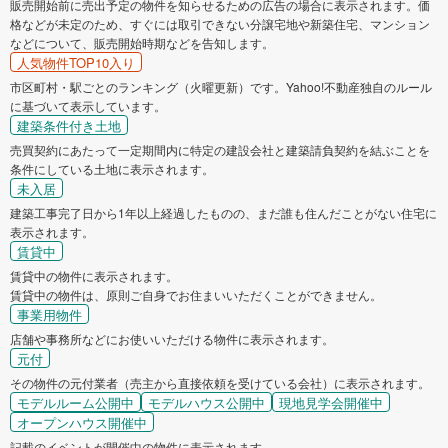
販売開始前に売出予定の物件を知らせるための広告の場合に表示されます。価
格などが未定のため、すぐには取引できない分譲宅地や新築住宅、マンション
などについて、販売開始時期などを告知します。
人気物件TOP10入り
市区町村・駅ごとのランキング（火曜更新）です。Yahoo!不動産独自のルール
に基づいて表示しています。
建築条件付き土地
売買契約にあたって一定期間内に特定の建設会社と建築請負契約を結ぶことを
条件にしている土地に表示されます。
未入居
建築工事完了日から1年以上経過したものの、まだ誰も住んだことがない住宅に
表示されます。
賃貸中
賃貸中の物件に表示されます。
賃貸中の物件は、原則ご自身でお住まいいただくことができません。
事業用物件
店舗や事務所などにお使いいただける物件に表示されます。
元付
その物件の元付業者（売主から直接依頼を受けている会社）に表示されます。
モデルルーム公開中
モデルハウス公開中
現地見学会開催中
オープンハウス開催中
記載のイベントが開催中の物件に表示されます。