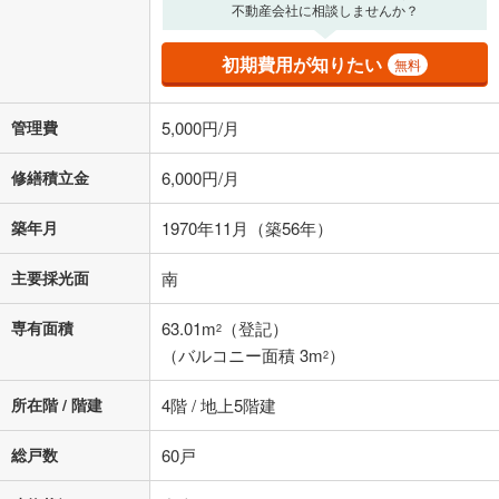
不動産会社に相談しませんか？
初期費用が知りたい
無料
管理費
5,000円/月
修繕積立金
6,000円/月
築年月
1970年11月（築56年）
主要採光面
南
専有面積
63.01m
（登記）
2
（バルコニー面積 3m
）
2
所在階 / 階建
4階 / 地上5階建
総戸数
60戸