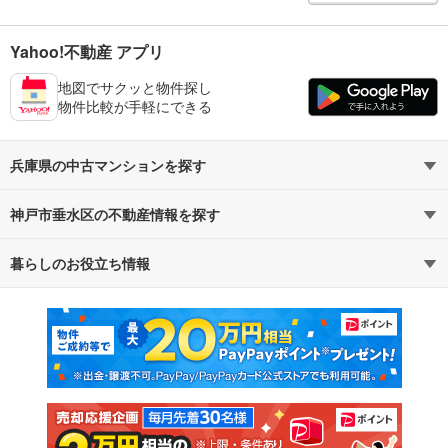
Yahoo!不動産 アプリ
地図でサクッと物件探し
物件比較が手軽にできる
兵庫県の中古マンションを探す
神戸市垂水区の不動産情報を探す
路線・駅から探す
地域から探す
暮らしのお役立ち情報
不動産・住宅
賃貸住宅
通勤・通学時間から探す
地図から探す
マンションカタログ
教えて！住まいの先生
新築マンション
中古マンション
新築一戸建て
中古一戸建て
注文住宅
土地