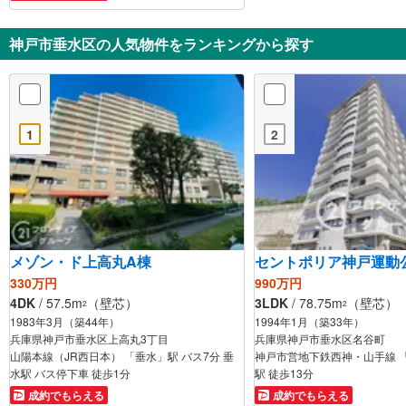
神戸市垂水区の人気物件をランキングから探す
1
2
メゾン・ド上高丸A棟
セントポリア神戸運動
330万円
990万円
4DK
/ 57.5m
（壁芯）
3LDK
/ 78.75m
（壁芯）
2
2
1983年3月（築44年）
1994年1月（築33年）
兵庫県神戸市垂水区上高丸3丁目
兵庫県神戸市垂水区名谷町
山陽本線（JR西日本） 「垂水」駅 バス7分 垂
神戸市営地下鉄西神・山手線 
水駅 バス停下車 徒歩1分
駅 徒歩13分
成約でもらえる
成約でもらえる