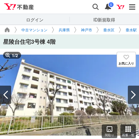
Yahoo!不動産
検索
通知
i
ログイン
ID新規取得
中古マンション
兵庫県
神戸市
垂水区
垂水駅
星陵台住宅3号棟 4階
1
/
2
お気に入り
間取り
画像一覧