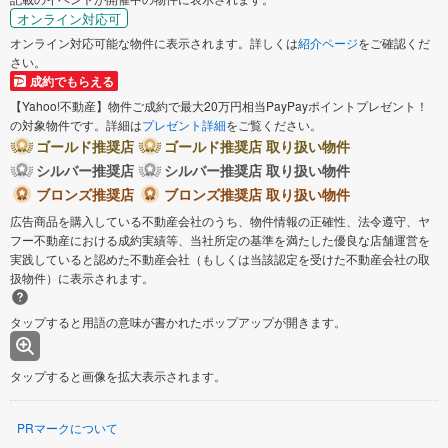
オンライン対応可
オンライン対応可能な物件に表示されます。詳しくは
紹介ページ
をご確認くだ
さい。
成約でもらえる
【Yahoo!不動産】物件ご成約で最大20万円相当PayPayポイントプレゼント！
の対象物件です。詳細は
プレゼント詳細
をご覧ください。
ゴールド推奨店
ゴールド推奨店 取り扱い物件
シルバー推奨店
シルバー推奨店 取り扱い物件
ブロンズ推奨店
ブロンズ推奨店 取り扱い物件
広告商品を購入している不動産会社のうち、物件情報の正確性、法令遵守、ヤ
フー不動産における成約実績等、当社所定の基準を満たした優良な店舗運営を
実践していると認めた不動産会社（もしくは当該認定を受けた不動産会社の取
扱物件）に表示されます。
タップすると用語の意味が書かれたポップアップが開きます。
タップすると画像を拡大表示されます。
PRマークについて