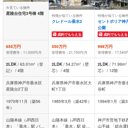
今見ている物件
星陵台住宅3号棟 4階
特徴が似ている物件
特徴が似ている物
クレドール垂水2
セントポリア神
公園
成約でもらえる
成約でもらえる
655万円
550万円
998万円
管理費等：11,000円/月
管理費等：21,700円/月
管理費等：17,540
2LDK
/
63.01m²（登
2LDK
/
54.27m²（壁
2LDK
/
71.99m
記）
/
4階
芯）
/
4階
芯）
/
12階
兵庫県神戸市垂水区
兵庫県神戸市垂水区大
兵庫県神戸市垂
星陵台2丁目
町1丁目
谷町
1970年11月（築56
1985年3月（築42年）
1994年1月（築
年）
山陽本線（JR西日
山陽本線（JR西日
神戸市営地下鉄
本） 「垂水」駅 バス
本） 「垂水」駅 徒歩
山手線 「総合運