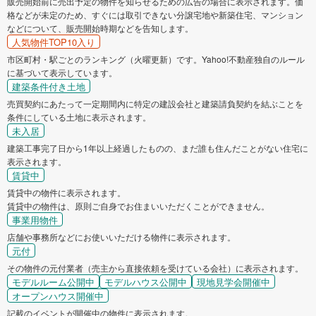
販売開始前に売出予定の物件を知らせるための広告の場合に表示されます。価
格などが未定のため、すぐには取引できない分譲宅地や新築住宅、マンション
などについて、販売開始時期などを告知します。
人気物件TOP10入り
市区町村・駅ごとのランキング（火曜更新）です。Yahoo!不動産独自のルール
に基づいて表示しています。
建築条件付き土地
売買契約にあたって一定期間内に特定の建設会社と建築請負契約を結ぶことを
条件にしている土地に表示されます。
未入居
建築工事完了日から1年以上経過したものの、まだ誰も住んだことがない住宅に
表示されます。
賃貸中
賃貸中の物件に表示されます。
賃貸中の物件は、原則ご自身でお住まいいただくことができません。
事業用物件
店舗や事務所などにお使いいただける物件に表示されます。
元付
その物件の元付業者（売主から直接依頼を受けている会社）に表示されます。
モデルルーム公開中
モデルハウス公開中
現地見学会開催中
オープンハウス開催中
記載のイベントが開催中の物件に表示されます。