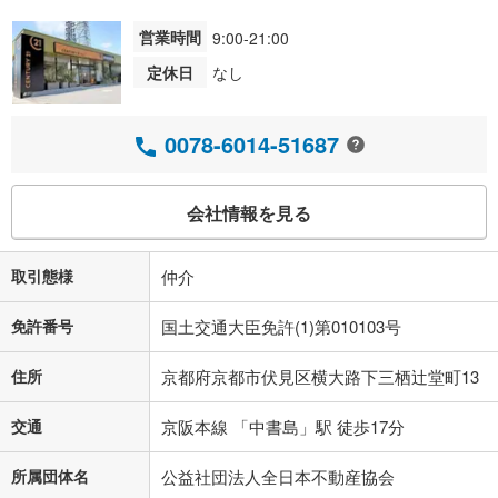
営業時間
9:00-21:00
定休日
なし
0078-6014-51687
会社情報を見る
取引態様
仲介
免許番号
国土交通大臣免許(1)第010103号
住所
京都府京都市伏見区横大路下三栖辻堂町13
交通
京阪本線 「中書島」駅 徒歩17分
所属団体名
公益社団法人全日本不動産協会