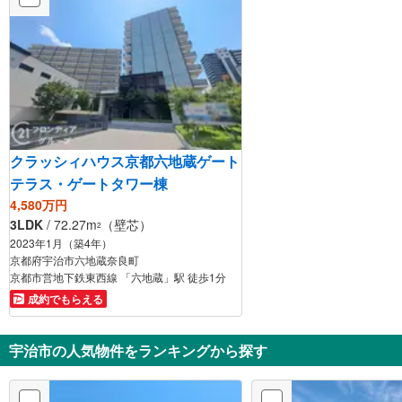
クラッシィハウス京都六地蔵ゲート
テラス・ゲートタワー棟
4,580万円
3LDK
/ 72.27m
（壁芯）
2
2023年1月（築4年）
京都府宇治市六地蔵奈良町
京都市営地下鉄東西線 「六地蔵」駅 徒歩1分
成約でもらえる
宇治市の人気物件をランキングから探す