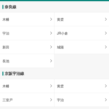
奈良線
木幡
黄檗
宇治
JR小倉
新田
城陽
長池
京阪宇治線
木幡
黄檗
三室戸
宇治