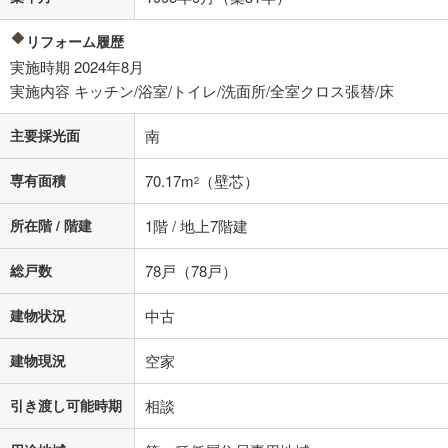
閉じる
リフォーム履歴
実施時期 2024年8月
実施内容 キッチン/浴室/トイレ/洗面所/全室クロス張替/床
主要採光面
南
専有面積
70.17m
（壁芯）
2
所在階 / 階建
1階 / 地上7階建
総戸数
78戸（78戸）
建物状況
中古
建物現況
空家
引き渡し可能時期
相談