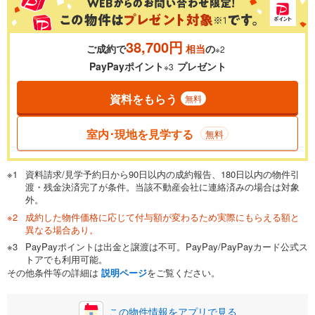
38,700円
ご成約で
相当
の
※2
0.01%
14.99%
PayPayポイント
プレゼント
※3
資料をもらう
無料
返済期間
一般的には最長35年まで借り入れ可能です。多くの金融機関
室内･現地を見学する
無料
が完済時の年齢は80歳までを条件としています。
万円
頭金
閉じる
資料請求/見学予約日から90日以内の成約報告、180日以内の物件引
渡・残金決済完了が条件。当該不動産会社に連絡済みの場合は対象
外。
成約した物件価格に応じて付与額が変わるため実際にもらえる額と
0万円
2,580万円
異なる場合あり。
自己資金から住宅購入にかけられる金額を入力してくださ
PayPayポイントは出金と譲渡は不可。PayPay/PayPayカード公式ス
い。一般的には物件価格の2割までが目安です。
万円
トアでも利用可能。
ボーナス
閉じる
/回
その他条件等の詳細は
説明ページ
をご覧ください。
この物件情報をアプリで見る