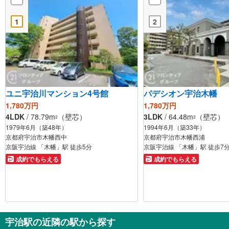
1
2
ユニ宇治川マンション4号館
パデシオン宇治木幡
1,780万円
1,780万円
4LDK
/ 78.79m
（壁芯）
3LDK
/ 64.48m
（壁芯）
2
2
1979年6月（築48年）
1994年6月（築33年）
京都府宇治市木幡西中
京都府宇治市木幡西浦
京阪宇治線 「木幡」駅 徒歩5分
京阪宇治線 「木幡」駅 徒歩7
成約でもらえる
成約でもらえる
宇治駅の近隣の駅から探す