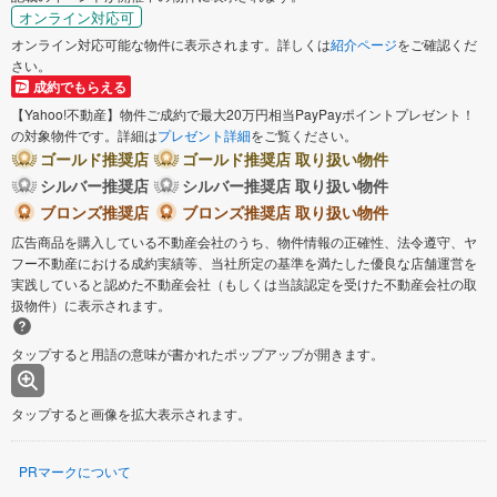
オンライン対応可
オンライン対応可能な物件に表示されます。詳しくは
紹介ページ
をご確認くだ
さい。
成約でもらえる
【Yahoo!不動産】物件ご成約で最大20万円相当PayPayポイントプレゼント！
の対象物件です。詳細は
プレゼント詳細
をご覧ください。
ゴールド推奨店
ゴールド推奨店 取り扱い物件
シルバー推奨店
シルバー推奨店 取り扱い物件
ブロンズ推奨店
ブロンズ推奨店 取り扱い物件
広告商品を購入している不動産会社のうち、物件情報の正確性、法令遵守、ヤ
フー不動産における成約実績等、当社所定の基準を満たした優良な店舗運営を
実践していると認めた不動産会社（もしくは当該認定を受けた不動産会社の取
扱物件）に表示されます。
タップすると用語の意味が書かれたポップアップが開きます。
タップすると画像を拡大表示されます。
PRマークについて