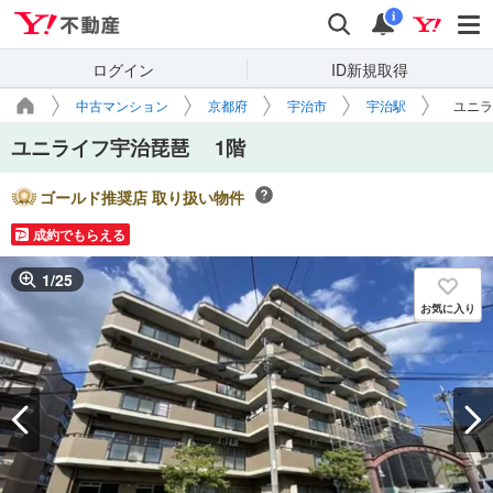
Yahoo!不動産
検索
通知
i
ログイン
ID新規取得
中古マンション
京都府
宇治市
宇治駅
ユニラ
ユニライフ宇治琵琶 1階
ゴールド推奨店 取り扱い物件
成約でもらえる
1
/
25
お気に入り