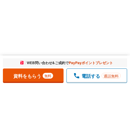
お気に入りに追加しました。
WEB問い合わせ&ご成約で
PayPayポイントプレゼント
一覧を開く
資料をもらう
電話する
通話無料
無料
1
チェックした
件
をまとめて
資料をもらう
無料