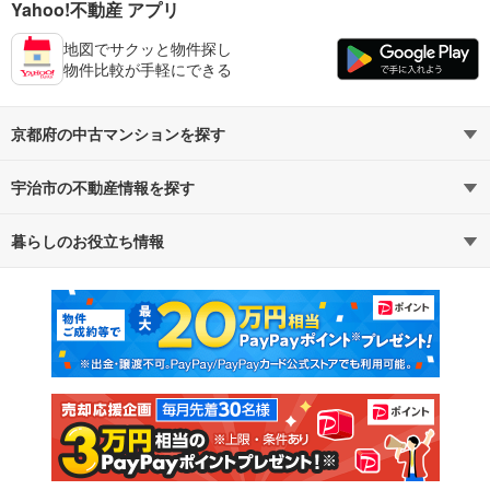
Yahoo!不動産 アプリ
地図でサクッと物件探し
物件比較が手軽にできる
京都府の中古マンションを探す
宇治市の不動産情報を探す
路線・駅から探す
地域から探す
暮らしのお役立ち情報
不動産・住宅
賃貸住宅
通勤・通学時間から探す
地図から探す
マンションカタログ
教えて！住まいの先生
新築マンション
中古マンション
新築一戸建て
中古一戸建て
注文住宅
土地
売却査定