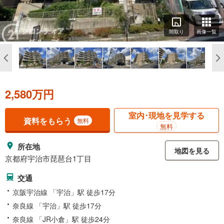
間取り
画像一覧
2,580万円
室内･現地を見学する
資料をもらう
無料
無料
所在地
地図を見る
京都府宇治市琵琶台1丁目
交通
京阪宇治線 「宇治」駅 徒歩17分
奈良線 「宇治」駅 徒歩17分
奈良線 「JR小倉」駅 徒歩24分