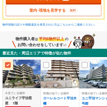
室内･現地を見学する
無料
物件情報の誤りや掲載違反を発見された方はこちらからご連絡ください。
物件購入者
平均6物件以上
は
の
お問い合わせをしています
※1
最近見た・周辺エリアで特徴が似た物件
今見ている物件
特徴が似ている物件
特徴が似ている物
ユニライフ宇治琵
ローレルコート宇治木
ユニ宇治マンシ
琶 1階
幡
号館