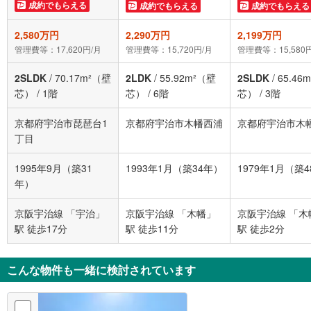
成約でもらえる
成約でもらえる
成約でもらえる
2,580万円
2,290万円
2,199万円
管理費等：17,620円/月
管理費等：15,720円/月
管理費等：15,580
2SLDK
/
70.17m²（壁
2LDK
/
55.92m²（壁
2SLDK
/
65.46
芯）
/
1階
芯）
/
6階
芯）
/
3階
京都府宇治市琵琶台1
京都府宇治市木幡西浦
京都府宇治市木
丁目
1995年9月（築31
1993年1月（築34年）
1979年1月（築
年）
京阪宇治線 「宇治」
京阪宇治線 「木幡」
京阪宇治線 「木
駅 徒歩17分
駅 徒歩11分
駅 徒歩2分
こんな物件も一緒に検討されています