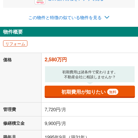
0円
2,580万円
年2回払いを想定しています。毎月の返済額に加えて、ボー
この物件と特徴の似ている物件を見る
ナス時の増額分（1回分）を入力してください。
ボーナス払いの限度額は金融機関によって異なります。
物件概要
84,593
円
/月
月々の返済額
閉じる
ローン返済額
66,973
円
（頭金比率
0
%
）
リフォーム
＋修繕積立金
9,900
円
＋管理費
7,720
円
2,580万円
価格
「金利」については、ご利用を予定されている金融機関等にご確認の
上、ご自身での入力をお願いいたします。初期設定で自動入力されてい
初期費用は諸条件で変わります。
る値は、実際の金融機関等における貸出金利とは何ら関係がなく、実際
不動産会社に相談しませんか？
の金融機関等における貸出金利を何ら保証するものではありません。返
済方法「元利均等返済」にて算出しております。入力された金利を35年
初期費用が知りたい
無料
適用した場合の計算結果を表示しています。
その他月額費用や、初期費用がかかります。ご注意ください。実際にお
借り入れの際は各金融機関等に、必ずご自身でご確認をお願いいたしま
管理費
7,720円/月
す。
条件によってお借り入れができないことがあります。
修繕積立金
9,900円/月
不動産会社に購入相談をする
無料
築年月
1995年9月（築31年）