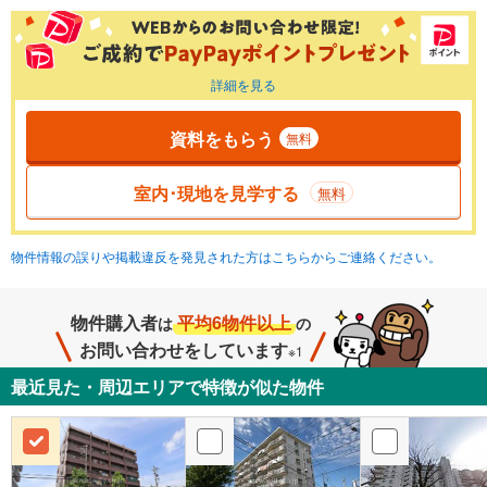
詳細を見る
資料をもらう
無料
室内･現地を見学する
無料
物件情報の誤りや掲載違反を発見された方はこちらからご連絡ください。
物件購入者
平均6物件以上
は
の
お問い合わせをしています
※1
最近見た・周辺エリアで特徴が似た物件