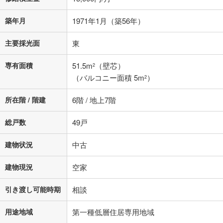
不動産会社に購入相談をする
無料
築年月
1971年1月（築56年）
閉じる
主要採光面
東
専有面積
51.5m
（壁芯）
2
（バルコニー面積 5m
）
2
所在階 / 階建
6階 / 地上7階
総戸数
49戸
建物状況
中古
建物現況
空家
引き渡し可能時期
相談
用途地域
第一種低層住居専用地域