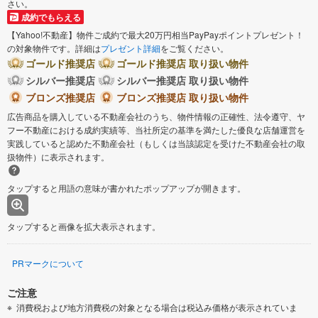
さい。
成約でもらえる
【Yahoo!不動産】物件ご成約で最大20万円相当PayPayポイントプレゼント！
の対象物件です。詳細は
プレゼント詳細
をご覧ください。
ゴールド推奨店
ゴールド推奨店 取り扱い物件
シルバー推奨店
シルバー推奨店 取り扱い物件
ブロンズ推奨店
ブロンズ推奨店 取り扱い物件
広告商品を購入している不動産会社のうち、物件情報の正確性、法令遵守、ヤ
フー不動産における成約実績等、当社所定の基準を満たした優良な店舗運営を
実践していると認めた不動産会社（もしくは当該認定を受けた不動産会社の取
扱物件）に表示されます。
タップすると用語の意味が書かれたポップアップが開きます。
タップすると画像を拡大表示されます。
PRマークについて
ご注意
消費税および地方消費税の対象となる場合は税込み価格が表示されていま