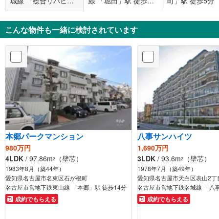
城線 「総合リハビリ
線 「堀田」駅 徒歩10
町」駅 徒歩5分
センター」駅 徒歩12
分
分
こんな物件も一緒に検討されています
本郷パークマンション
八事サンハイツ
980万円
1,690万円
4LDK
/ 97.86m
（壁芯）
3LDK
/ 93.6m
（壁芯）
2
2
1983年8月（築44年）
1978年7月（築49年）
愛知県名古屋市名東区石が根町
愛知県名古屋市天白区表山2丁
名古屋市営地下鉄東山線 「本郷」駅 徒歩14分
名古屋市営地下鉄名城線 「八事
成約でもらえる
成約でもらえる