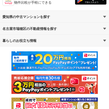
物件比較が手軽にできる
愛知県の中古マンションを探す
名古屋市瑞穂区の不動産情報を探す
路線・駅から探す
地域から探す
暮らしのお役立ち情報
不動産・住宅
賃貸住宅
通勤・通学時間から探す
地図から探す
マンションカタログ
教えて！住まいの先生
新築マンション
中古マンション
新築一戸建て
中古一戸建て
注文住宅
土地
売却査定