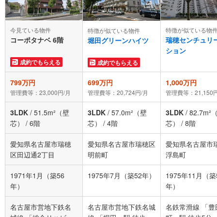
特徴が似ている物
今見ている物件
特徴が似ている物件
瑞穂センチュリ
コーポタナベ 6階
堀田グリーンハイツ
ション
成約でもらえる
成約でもらえる
799万円
699万円
1,000万円
管理費等：23,000円/月
管理費等：20,724円/月
管理費等：21,150
3LDK
/
51.5m²（壁
3LDK
/
57.0m²（壁
3LDK
/
82.7m²
芯）
/
6階
芯）
/
4階
芯）
/
8階
愛知県名古屋市瑞穂
愛知県名古屋市瑞穂区
愛知県名古屋市
区田辺通2丁目
明前町
浮島町
1971年1月（築56
1975年7月（築52年）
1975年11月（築
年）
年）
名古屋市営地下鉄名
名古屋市営地下鉄名城
名鉄常滑線 「豊