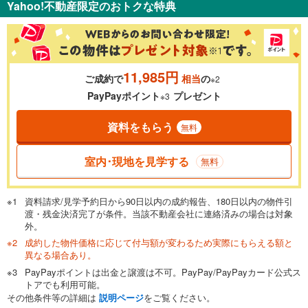
Yahoo!不動産限定のおトクな特典
％
金利
11,985円
ご成約で
相当
の
※2
0.01%
14.99%
PayPayポイント
プレゼント
※3
資料をもらう
無料
返済期間
一般的には最長35年まで借り入れ可能です。多くの金融機関
室内･現地を見学する
無料
が完済時の年齢は80歳までを条件としています。
万円
頭金
閉じる
資料請求/見学予約日から90日以内の成約報告、180日以内の物件引
渡・残金決済完了が条件。当該不動産会社に連絡済みの場合は対象
外。
成約した物件価格に応じて付与額が変わるため実際にもらえる額と
0万円
799万円
異なる場合あり。
自己資金から住宅購入にかけられる金額を入力してくださ
PayPayポイントは出金と譲渡は不可。PayPay/PayPayカード公式ス
い。一般的には物件価格の2割までが目安です。
万円
トアでも利用可能。
ボーナス
閉じる
/回
その他条件等の詳細は
説明ページ
をご覧ください。