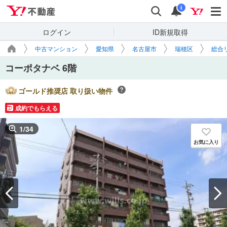
Yahoo!不動産
検索
通知
i
ログイン
ID新規取得
中古マンション
愛知県
名古屋市
瑞穂区
総合
コーポタナベ 6階
ゴールド推奨店 取り扱い物件
成約でもらえる
1
/
34
お気に入り