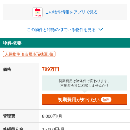
この物件情報をアプリで見る
0円
799万円
年2回払いを想定しています。毎月の返済額に加えて、ボー
この物件と特徴の似ている物件を見る
ナス時の増額分（1回分）を入力してください。
ボーナス払いの限度額は金融機関によって異なります。
物件概要
43,740
円
/月
月々の返済額
閉じる
ローン返済額
20,740
円
（頭金比率
0
%
）
人気物件 名古屋市瑞穂区3位
＋修繕積立金
15,000
円
＋管理費
8,000
円
799万円
価格
「金利」については、ご利用を予定されている金融機関等にご確認の
上、ご自身での入力をお願いいたします。初期設定で自動入力されてい
初期費用は諸条件で変わります。
る値は、実際の金融機関等における貸出金利とは何ら関係がなく、実際
不動産会社に相談しませんか？
の金融機関等における貸出金利を何ら保証するものではありません。返
済方法「元利均等返済」にて算出しております。入力された金利を35年
初期費用が知りたい
無料
適用した場合の計算結果を表示しています。
その他月額費用や、初期費用がかかります。ご注意ください。実際にお
借り入れの際は各金融機関等に、必ずご自身でご確認をお願いいたしま
管理費
8,000円/月
す。
条件によってお借り入れができないことがあります。
修繕積立金
15,000円/月