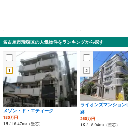
名古屋市瑞穂区の人気物件をランキングから探す
1
2
ライオンズマンション
メゾン・ド・エティーク
路
180万円
260万円
1R
/ 16.47m
（壁芯）
2
1K
/ 18.94m
（壁芯）
2