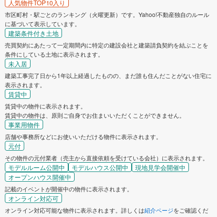
人気物件TOP10入り
市区町村・駅ごとのランキング（火曜更新）です。Yahoo!不動産独自のルール
に基づいて表示しています。
建築条件付き土地
売買契約にあたって一定期間内に特定の建設会社と建築請負契約を結ぶことを
条件にしている土地に表示されます。
未入居
建築工事完了日から1年以上経過したものの、まだ誰も住んだことがない住宅に
表示されます。
賃貸中
賃貸中の物件に表示されます。
賃貸中の物件は、原則ご自身でお住まいいただくことができません。
事業用物件
店舗や事務所などにお使いいただける物件に表示されます。
元付
その物件の元付業者（売主から直接依頼を受けている会社）に表示されます。
モデルルーム公開中
モデルハウス公開中
現地見学会開催中
オープンハウス開催中
記載のイベントが開催中の物件に表示されます。
オンライン対応可
オンライン対応可能な物件に表示されます。詳しくは
紹介ページ
をご確認くだ