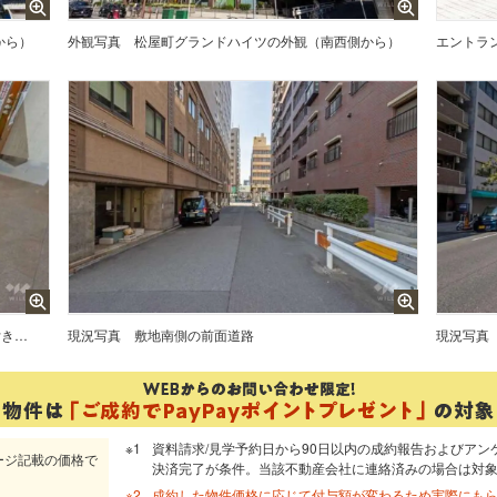
から）
外観写真
松屋町グランドハイツの外観（南西側から）
エントラン
エントランスはオートロック付きです。
現況写真
敷地南側の前面道路
現況写真
資料請求/見学予約日から90日以内の成約報告およびアン
ージ記載の価格で
決済完了が条件。当該不動産会社に連絡済みの場合は対
成約した物件価格に応じて付与額が変わるため実際にも