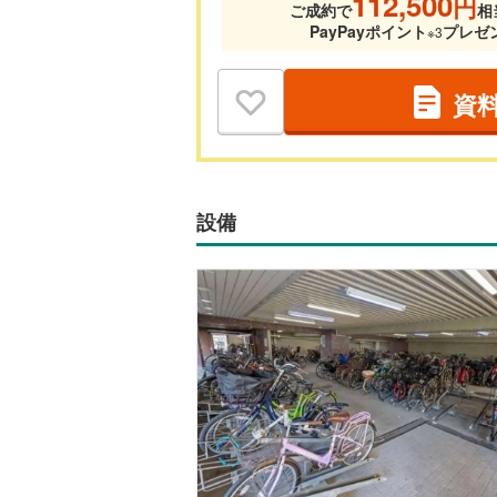
112,500
円
ご成約で
相
PayPayポイント
プレゼ
※3
資
設備