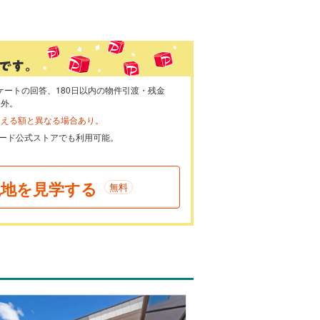
ケートの回答、180日以内の物件引渡・残金
象外。
らえる額と異なる場合あり。
ayカード公式ストアでも利用可能。
現地を見学する
無料