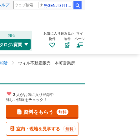
ヘルプ
光GENJI 8月19日
検索
お気に入り
最近見た
マイ
知る
物件
物件
ページ
タログ/質問
12階
ウィル不動産販売 本町営業所
2
人がお気に入り登録中
詳しい情報をチェック！
資料をもらう
無料
室内・現地を見学する
無料