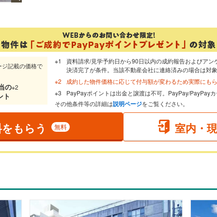
資料請求/見学予約日から90日以内の成約報告およびアン
ージ記載の価格で
決済完了が条件。当該不動産会社に連絡済みの場合は対
成約した物件価格に応じて付与額が変わるため実際にも
当
の
※2
PayPayポイントは出金と譲渡は不可。PayPay/PayP
ント
その他条件等の詳細は
説明ページ
をご覧ください。
料をもらう
室内・
無料