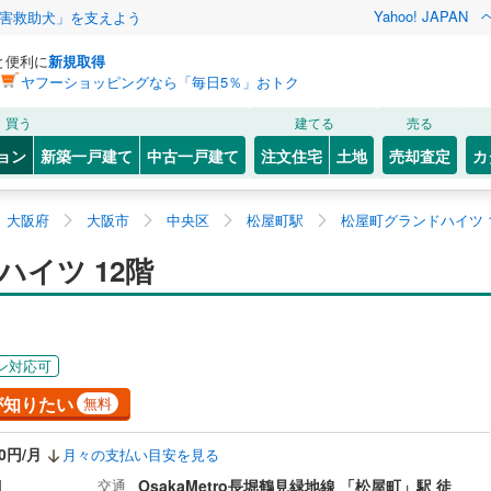
Yahoo! JAPAN
害救助犬」を支えよう
と便利に
新規取得
ヤフーショッピングなら「毎日5％」おトク
買う
建てる
売る
ョン
新築一戸建て
中古一戸建て
注文住宅
土地
売却査定
カ
大阪府
大阪市
中央区
松屋町駅
松屋町グランドハイツ 
イツ 12階
ン対応可
が知りたい
無料
00円/月
月々の支払い目安を見る
目
交通
OsakaMetro長堀鶴見緑地線 「松屋町」駅 徒