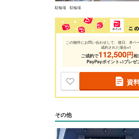
駐輪場
駐輪場
この物件にお問い合わせして、後日、本ペ
成約された場合※1
112,500
円
ご成約で
相
PayPayポイント
プレゼ
※3
資
その他