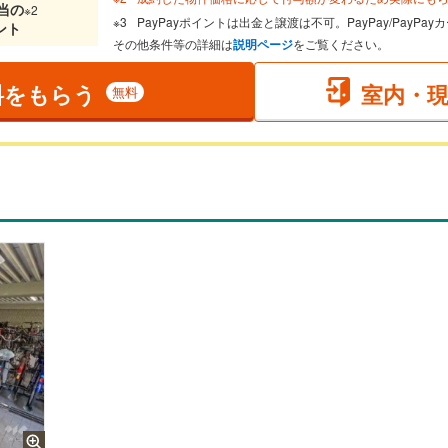
当
の
※2
PayPayポイントは出金と譲渡は不可。PayPay/PayP
ント
その他条件等の詳細は
説明ページ
をご覧ください。
料をもらう
室内・
無料