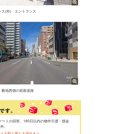
ス(外)
エントランス
敷地西側の前面道路
ケートの回答、180日以内の物件引渡・残金
象外。
らえる額と異なる場合あり。