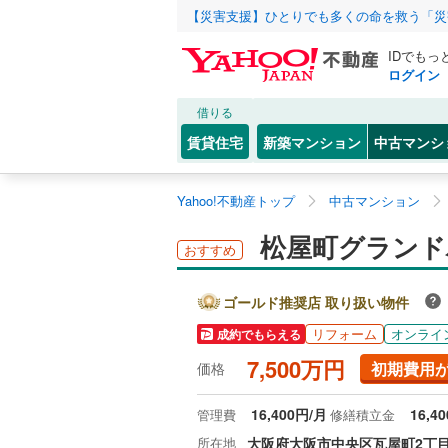
【災害支援】ひとりでも多くの命を救う「災
IDでもっ
ログイン
借りる
賃貸住宅
新築マンション
中古マンシ
Yahoo!不動産トップ
中古マンション
松屋町グランドハ
おすすめ
ゴールド推奨店 取り扱い物件
リフォーム
オンライ
成約でもらえる
7,500万円
初期費用
価格
16,400円/月
16,4
管理費
修繕積立金
所在地
大阪府大阪市中央区瓦屋町2丁