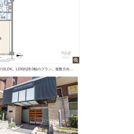
間取りは専有面積118.51平米の3LDK。LDK約28.0帖のプラン。複数方向に採光部があり、バルコニー面積は6.45平米です。