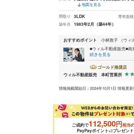
地図を見る
間取り
3LDK
専有面積
1983年2月（築44年）
築年月
おすすめポイント
小林敦子 （ウィ
■ウィル不動産販売■
続きを見る
ゴールド推奨店
ウィル不動産販売 本町営業所
情報掲載開始日：2024年10月1日 情報更新日
112,500
円
ご成約で
相当
PayPayポイント
プレゼント
※3