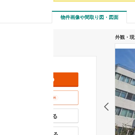
物件画像や間取り図・図面
外観・現
資料をもらう
無料
室内･現地を見学する
無料
特徴の似た物件を見る
お気に入りに追加する