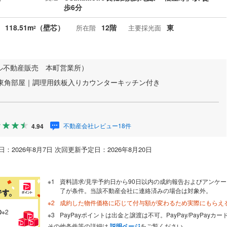
歩6分
118.51m
（壁芯）
12階
東
所在階
主要採光面
2
ル不動産販売 本町営業所）
南東角部屋｜調理用鉄板入りカウンターキッチン付き
不動産会社レビュー18件
4.94
：2026年8月7日 次回更新予定日：2026年8月20日
資料請求/見学予約日から90日以内の成約報告およびアンケー
了が条件。当該不動産会社に連絡済みの場合は対象外。
成約した物件価格に応じて付与額が変わるため実際にもらえ
の
※2
PayPayポイントは出金と譲渡は不可。PayPay/PayPay
その他条件等の詳細は
説明ページ
をご覧ください。