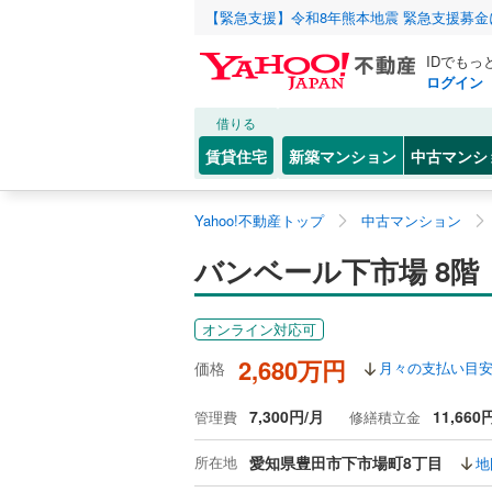
【緊急支援】令和8年熊本地震 緊急支援募
IDでもっ
ログイン
借りる
賃貸住宅
新築マンション
中古マンシ
Yahoo!不動産トップ
中古マンション
バンベール下市場 8階
オンライン対応可
2,680万円
価格
月々の支払い目
7,300円/月
11,660
管理費
修繕積立金
所在地
愛知県豊田市下市場町8丁目
地