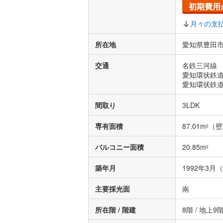
初期費用
月々の支
所在地
愛知県豊田市
交通
名鉄三河線 
愛知環状鉄道
愛知環状鉄道
間取り
3LDK
専有面積
87.01m
（壁
2
バルコニー面積
20.85m
2
築年月
1992年3月
主要採光面
南
所在階 / 階建
8階 / 地上9