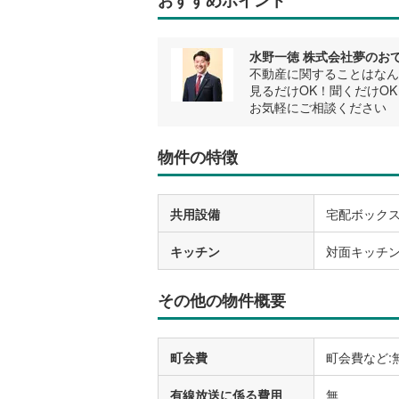
水野一徳 株式会社夢のおて
不動産に関することはなん
見るだけOK！聞くだけOK
お気軽にご相談ください
物件の特徴
共用設備
宅配ボック
キッチン
対面キッチ
その他の物件概要
町会費
町会費など:
有線放送に係る費用
無