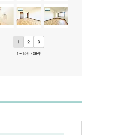
1
2
3
1〜15件 /
36件