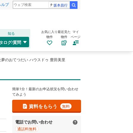
ヘルプ
坂本昌行
検索
お気に入り
最近見た
マイ
知る
物件
物件
ページ
タログ/質問
社夢のおてつだい ハウスドゥ 豊田美里
簡単1分！最新のお申込状況を問い合わせ
てみよう
資料をもらう
無料
電話でお問い合わせ
通話料無料