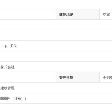
）
建物現況
空家
ート（RC）
業株式会社
管理形態
全部
作建物管理
4500円（月額））