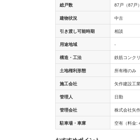
総戸数
87戸（87戸
建物状況
中古
引き渡し可能時期
相談
用途地域
-
構造・工法
鉄筋コンクリ
土地権利形態
所有権のみ
施工会社
矢作建設工
管理人
日勤
管理会社
株式会社矢
駐車場・車庫
空有（料金: 
おすすめポイント