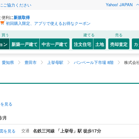
Yahoo! JAPAN
金にご協力ください
と便利に
新規取得
初回購入限定、アプリで使えるお得なクーポン
買う
建てる
売る
ョン
新築一戸建て
中古一戸建て
注文住宅
土地
売却査定
カ
愛知県
豊田市
上挙母駅
バンベール下市場 8階
株式会
安を見る
円/月
交通
名鉄三河線 「上挙母」駅 徒歩17分
図を見る