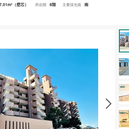
7.01m
（壁芯）
8階
南
所在階
主要採光面
2
資料をもらう
無料
徴の似た物件を見る
お気に入りに追加する