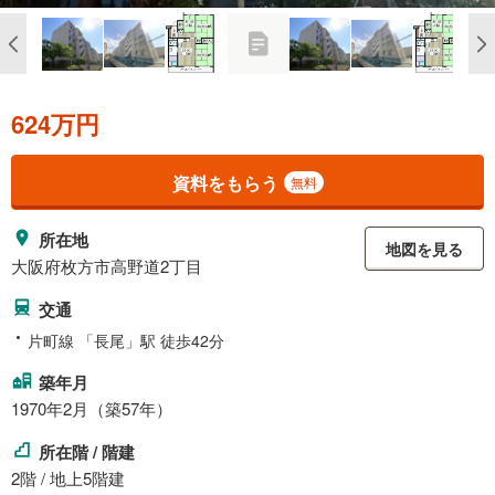
624万円
資料をもらう
無料
所在地
地図を見る
大阪府枚方市高野道2丁目
交通
片町線 「長尾」駅 徒歩42分
築年月
1970年2月（築57年）
所在階 / 階建
2階 / 地上5階建