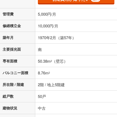
管理費
5,000円/月
修繕積立金
10,000円/月
築年月
1970年2月（築57年）
主要採光面
南
専有面積
50.38m
（壁芯）
2
バルコニー面積
8.76m
2
所在階 / 階建
2階 / 地上5階建
総戸数
50戸
建物状況
中古