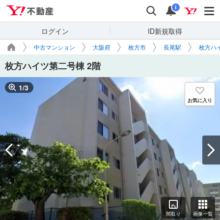
Yahoo!不動産
検索
通知
i
ログイン
ID新規取得
中古マンション
大阪府
枚方市
長尾駅
枚方ハ
枚方ハイツ第二号棟 2階
1
/
3
お気に入り
間取り
画像一覧