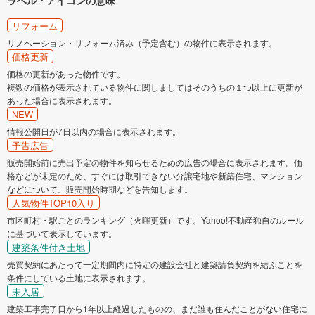
ラベル・アイコンの意味
リフォーム
リノベーション・リフォーム済み（予定含む）の物件に表示されます。
価格更新
価格の更新があった物件です。
複数の価格が表示されている物件に関しましてはそのうちの１つ以上に更新が
あった場合に表示されます。
NEW
情報公開日が7日以内の場合に表示されます。
予告広告
販売開始前に売出予定の物件を知らせるための広告の場合に表示されます。価
格などが未定のため、すぐには取引できない分譲宅地や新築住宅、マンション
などについて、販売開始時期などを告知します。
人気物件TOP10入り
市区町村・駅ごとのランキング（火曜更新）です。Yahoo!不動産独自のルール
に基づいて表示しています。
建築条件付き土地
売買契約にあたって一定期間内に特定の建設会社と建築請負契約を結ぶことを
条件にしている土地に表示されます。
未入居
建築工事完了日から1年以上経過したものの、まだ誰も住んだことがない住宅に