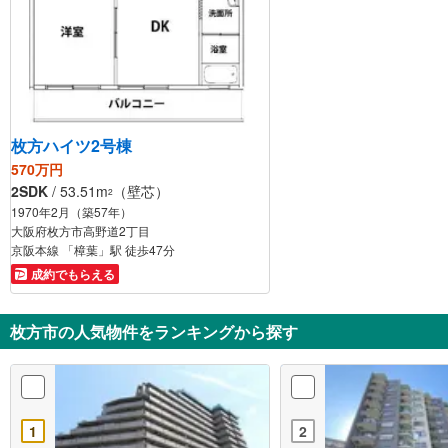
枚方ハイツ2号棟
570万円
2SDK
/ 53.51m
（壁芯）
2
1970年2月（築57年）
大阪府枚方市高野道2丁目
京阪本線 「樟葉」駅 徒歩47分
成約でもらえる
枚方市の人気物件をランキングから探す
1
2