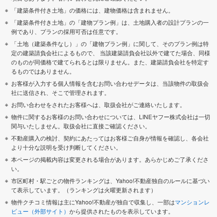
「建築条件付き土地」の価格には、建物価格は含まれません。
「建築条件付き土地」の「建物プラン例」は、土地購入者の設計プランの一
例であり、プランの採用可否は任意です。
「土地（建築条件なし）」の「建物プラン例」に関して、そのプラン例は特
定の建築請負会社によるもので、 当該建築請負会社以外で建てた場合、同様
のものが同価格で建てられるとは限りません。また、建築請負会社を特定す
るものではありません。
お客様が入力する個人情報を含むお問い合わせデータは、当該物件の取扱会
社に送信され、そこで管理されます。
お問い合わせをされたお客様へは、取扱会社がご連絡いたします。
物件に関するお客様のお問い合わせについては、LINEヤフー株式会社は一切
関与いたしません。取扱会社に直接ご確認ください。
不動産購入の検討、契約にあたってはお客様ご自身が情報を確認し、各会社
より十分な説明を受け判断してください。
本ページの掲載内容は変更される場合があります。あらかじめご了承くださ
い。
市区町村・駅ごとの物件ランキングは、Yahoo!不動産独自のルールに基づい
て表示しています。（ランキングは火曜更新されます）
物件クチコミ情報は主にYahoo!不動産が独自で収集し、一部は
マンションレ
ビュー（外部サイト）
から提供されたものを表示しています。