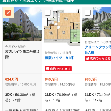
最近見た・周辺エリアで特徴が似た物件
特徴が似ている物
今見ている物件
グリーンタウン
枚方ハイツ第二号棟 2
丘A棟
特徴が似ている物件
階
藤阪ハイツ A1棟
成約でもらえる
成約でもらえる
624万円
840万円
980万円
管理費等：15,000円/月
管理費等：14,300円/月
管理費等：15,800
3DK
/
50.38m²（壁
3LDK
/
76.99m²（壁
3LDK
/
73.12m
芯）
/
2階
芯）
/
3階
芯）
/
17階
大阪府枚方市高野道2
大阪府枚方市藤阪西町
大阪府枚方市東