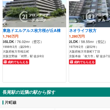
東急ドエルアルス枚方桜が丘A棟
ネオライフ枚方
1,760万円
1,280万円
3SLDK
/ 76.02m
（壁芯）
2LDK
/ 58.55m
（登記）
2
2
1998年3月（築29年）
1975年2月（築52年）
大阪府枚方市桜丘町
大阪府枚方市新町1丁目
京阪交野線 「村野」駅 徒歩9分
京阪本線 「枚方市」駅 徒歩7
成約でもらえる
成約でもらえる
長尾駅の近隣の駅から探す
片町線