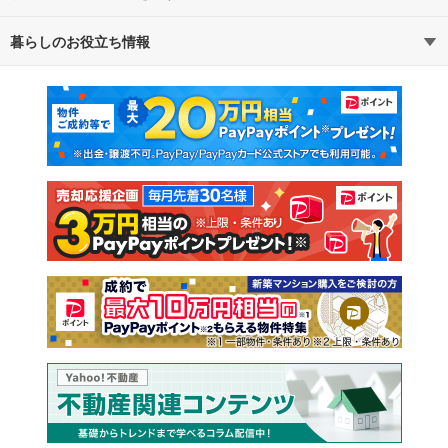
暮らしのお役立ち情報
不動産・住宅
賃貸住宅
通勤・通学時間から探す
地図から探す
マンションカタログ
教えて！住まいの先生
新築マンション
中古マンション
新築一戸建て
中古一戸建て
注文住宅
土地
売却査定