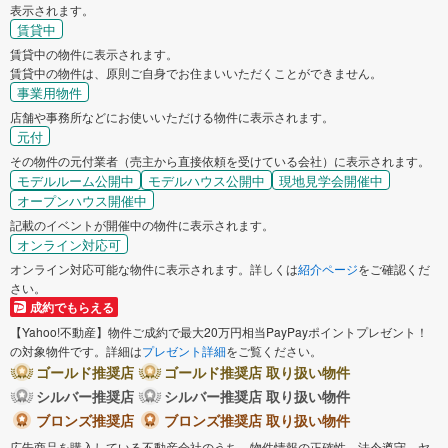
表示されます。
賃貸中
賃貸中の物件に表示されます。
賃貸中の物件は、原則ご自身でお住まいいただくことができません。
事業用物件
店舗や事務所などにお使いいただける物件に表示されます。
元付
その物件の元付業者（売主から直接依頼を受けている会社）に表示されます。
モデルルーム公開中
モデルハウス公開中
現地見学会開催中
オープンハウス開催中
記載のイベントが開催中の物件に表示されます。
オンライン対応可
オンライン対応可能な物件に表示されます。詳しくは
紹介ページ
をご確認くだ
さい。
成約でもらえる
【Yahoo!不動産】物件ご成約で最大20万円相当PayPayポイントプレゼント！
の対象物件です。詳細は
プレゼント詳細
をご覧ください。
ゴールド推奨店
ゴールド推奨店 取り扱い物件
シルバー推奨店
シルバー推奨店 取り扱い物件
ブロンズ推奨店
ブロンズ推奨店 取り扱い物件
広告商品を購入している不動産会社のうち、物件情報の正確性、法令遵守、ヤ