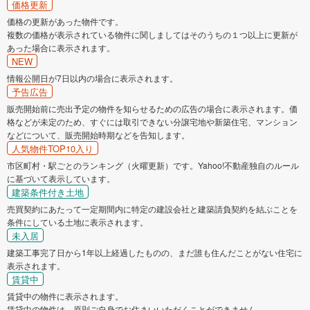
価格更新
価格の更新があった物件です。
複数の価格が表示されている物件に関しましてはそのうちの１つ以上に更新が
あった場合に表示されます。
NEW
情報公開日が7日以内の場合に表示されます。
予告広告
販売開始前に売出予定の物件を知らせるための広告の場合に表示されます。価
格などが未定のため、すぐには取引できない分譲宅地や新築住宅、マンション
などについて、販売開始時期などを告知します。
人気物件TOP10入り
市区町村・駅ごとのランキング（火曜更新）です。Yahoo!不動産独自のルール
に基づいて表示しています。
建築条件付き土地
売買契約にあたって一定期間内に特定の建設会社と建築請負契約を結ぶことを
条件にしている土地に表示されます。
未入居
建築工事完了日から1年以上経過したものの、まだ誰も住んだことがない住宅に
表示されます。
賃貸中
賃貸中の物件に表示されます。
賃貸中の物件は、原則ご自身でお住まいいただくことができません。