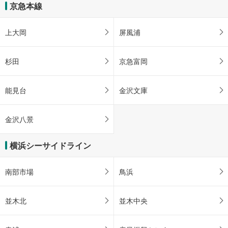
京急本線
上大岡
屏風浦
杉田
京急富岡
能見台
金沢文庫
金沢八景
横浜シーサイドライン
南部市場
鳥浜
並木北
並木中央