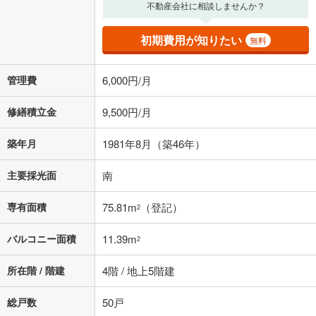
る値は、実際の金融機関等における貸出金利とは何ら関係がなく、実際
不動産会社に相談しませんか？
の金融機関等における貸出金利を何ら保証するものではありません。返
済方法「元利均等返済」にて算出しております。入力された金利を35年
初期費用が知りたい
無料
適用した場合の計算結果を表示しています。
その他月額費用や、初期費用がかかります。ご注意ください。実際にお
借り入れの際は各金融機関等に、必ずご自身でご確認をお願いいたしま
管理費
6,000円/月
す。
条件によってお借り入れができないことがあります。
修繕積立金
9,500円/月
不動産会社に購入相談をする
無料
築年月
1981年8月（築46年）
閉じる
主要採光面
南
専有面積
75.81m
（登記）
2
バルコニー面積
11.39m
2
所在階 / 階建
4階 / 地上5階建
総戸数
50戸