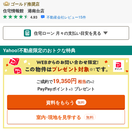
ゴールド推奨店
住宅情報館 港南台店
4.93
不動産会社レビュー15件
住宅ローン 月々の支払い目安を見る
支払いの目安をシミュレーションすることができます。
Yahoo!不動産限定のおトクな特典
％
金利
19,350円
ご成約で
相当
の
※2
0.01%
14.99%
PayPayポイント
プレゼント
※3
資料をもらう
無料
返済期間
一般的には最長35年まで借り入れ可能です。多くの金融機関
室内･現地を見学する
無料
が完済時の年齢は80歳までを条件としています。
万円
頭金
閉じる