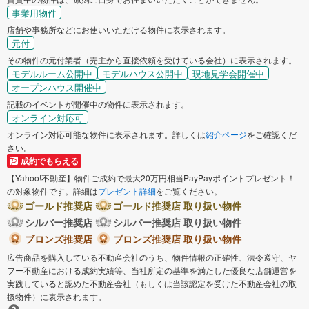
事業用物件
店舗や事務所などにお使いいただける物件に表示されます。
元付
その物件の元付業者（売主から直接依頼を受けている会社）に表示されます。
モデルルーム公開中
モデルハウス公開中
現地見学会開催中
オープンハウス開催中
記載のイベントが開催中の物件に表示されます。
オンライン対応可
オンライン対応可能な物件に表示されます。詳しくは
紹介ページ
をご確認くだ
さい。
成約でもらえる
【Yahoo!不動産】物件ご成約で最大20万円相当PayPayポイントプレゼント！
の対象物件です。詳細は
プレゼント詳細
をご覧ください。
ゴールド推奨店
ゴールド推奨店 取り扱い物件
シルバー推奨店
シルバー推奨店 取り扱い物件
ブロンズ推奨店
ブロンズ推奨店 取り扱い物件
広告商品を購入している不動産会社のうち、物件情報の正確性、法令遵守、ヤ
フー不動産における成約実績等、当社所定の基準を満たした優良な店舗運営を
実践していると認めた不動産会社（もしくは当該認定を受けた不動産会社の取
扱物件）に表示されます。