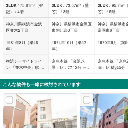
3LDK
/
75.81m²（登
3LDK
/
73.57m²（壁
3LDK
/
95.7m²
記）
/
4階
芯）
/
3階
芯）
/
5階
神奈川県横浜市金沢
神奈川県横浜市金沢区
神奈川県横浜市
区並木2丁目
東朝比奈3丁目
富岡東6丁目
1981年8月（築46
1974年10月（築52
1970年9月（築
年）
年）
横浜シーサイドライ
京急本線 「金沢八
京急本線 「京急
ン 「並木中央」駅 徒
景」駅 バス12分 三信
岡」駅 徒歩5分
歩11分
センター バス停下車
徒歩5分
こんな物件も一緒に検討されています