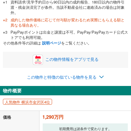
資料請求/見学予約日から90日以内の成約報告、180日以内の物件引
渡・残金決済完了が条件。当該不動産会社に連絡済みの場合は対象
外。
成約した物件価格に応じて付与額が変わるため実際にもらえる額と
0万円
1,290万円
異なる場合あり。
自己資金から住宅購入にかけられる金額を入力してくださ
PayPayポイントは出金と譲渡は不可。PayPay/PayPayカード公式ス
い。一般的には物件価格の2割までが目安です。
万円
トアでも利用可能。
ボーナス
閉じる
/回
その他条件等の詳細は
説明ページ
をご覧ください。
この物件情報をアプリで見る
0円
1,290万円
年2回払いを想定しています。毎月の返済額に加えて、ボー
この物件と特徴の似ている物件を見る
ナス時の増額分（1回分）を入力してください。
ボーナス払いの限度額は金融機関によって異なります。
物件概要
48,986
円
/月
月々の返済額
閉じる
ローン返済額
33,486
円
（頭金比率
0
%
）
人気物件 横浜市金沢区4位
＋修繕積立金
9,500
円
＋管理費
6,000
円
1,290万円
価格
「金利」については、ご利用を予定されている金融機関等にご確認の
上、ご自身での入力をお願いいたします。初期設定で自動入力されてい
初期費用は諸条件で変わります。