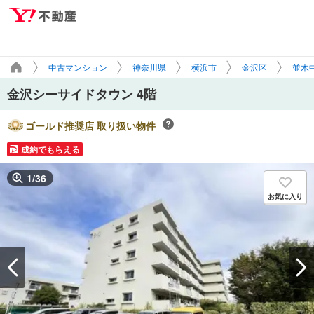
中古マンション
神奈川県
横浜市
金沢区
並木
金沢シーサイドタウン 4階
ゴールド推奨店 取り扱い物件
成約でもらえる
1
/
36
お気に入り