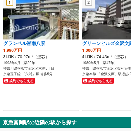
1
2
グランベル湘南八景
グリーンヒルズ金沢文
1,990万円
1,300万円
3LDK
/ 70.27m
（壁芯）
4LDK
/ 74.43m
（壁芯）
2
2
1998年4月（築29年）
1980年5月（築47年）
神奈川県横浜市金沢区六浦5丁目
神奈川県横浜市金沢区釜利谷南
京急逗子線 「六浦」駅 徒歩5分
京急本線 「金沢文庫」駅 徒歩
成約でもらえる
成約でもらえる
京急富岡駅の近隣の駅から探す