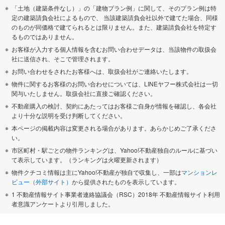
「土地（建築条件なし）」の「建物プラン例」に関して、そのプラン例は特
定の建築請負会社によるもので、 当該建築請負会社以外で建てた場合、同様
のものが同価格で建てられるとは限りません。また、建築請負会社を特定す
るものではありません。
お客様が入力する個人情報を含むお問い合わせデータは、当該物件の取扱会
社に送信され、そこで管理されます。
お問い合わせをされたお客様へは、取扱会社がご連絡いたします。
物件に関するお客様のお問い合わせについては、LINEヤフー株式会社は一切
関与いたしません。取扱会社に直接ご確認ください。
不動産購入の検討、契約にあたってはお客様ご自身が情報を確認し、各会社
より十分な説明を受け判断してください。
本ページの掲載内容は変更される場合があります。あらかじめご了承くださ
い。
市区町村・駅ごとの物件ランキングは、Yahoo!不動産独自のルールに基づい
て表示しています。（ランキングは火曜更新されます）
物件クチコミ情報は主にYahoo!不動産が独自で収集し、一部は
マンションレ
ビュー（外部サイト）
から提供されたものを表示しています。
1 不動産情報サイト事業者連絡協議会（RSC）2018年 不動産情報サイト利用
者意識アンケートより引用しました。