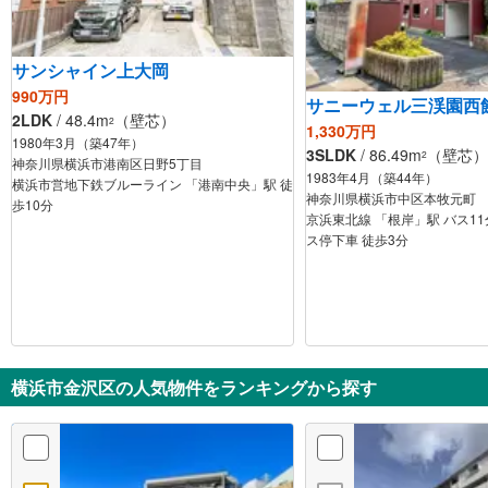
サンシャイン上大岡
990万円
サニーウェル三渓園西
2LDK
/ 48.4m
（壁芯）
2
1,330万円
1980年3月（築47年）
3SLDK
/ 86.49m
（壁芯）
2
神奈川県横浜市港南区日野5丁目
1983年4月（築44年）
横浜市営地下鉄ブルーライン 「港南中央」駅 徒
神奈川県横浜市中区本牧元町
歩10分
京浜東北線 「根岸」駅 バス11
ス停下車 徒歩3分
横浜市金沢区の人気物件をランキングから探す