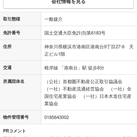
会社情報を見る
取引態様
一般媒介
免許番号
国土交通大臣免許(5)第6183号
住所
神奈川県横浜市港南区港南台9丁目27-6 天
正ビル1階
交通
根岸線 「港南台」駅 徒歩8分
所属団体名
（公社）首都圏不動産公正取引協議会
（一社）不動産流通経営協会 （一社）全
国住宅産業協会 （一社）日本木造住宅産
業協会
物件管理番号
0185643002
PRコメント