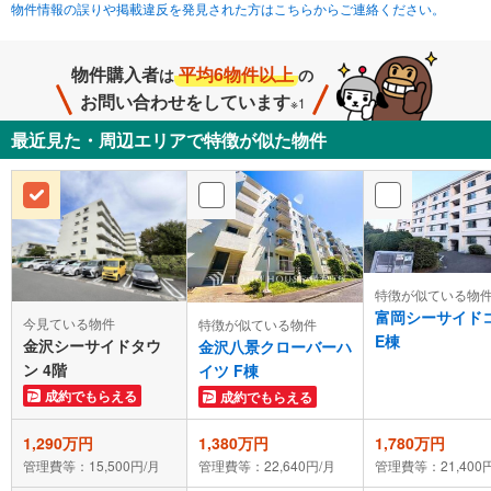
物件情報の誤りや掲載違反を発見された方はこちらからご連絡ください。
物件購入者
平均6物件以上
は
の
お問い合わせをしています
※1
最近見た・周辺エリアで特徴が似た物件
特徴が似ている物
富岡シーサイド
今見ている物件
特徴が似ている物件
E棟
金沢シーサイドタウ
金沢八景クローバーハ
ン 4階
イツ F棟
成約でもらえる
成約でもらえる
1,290万円
1,380万円
1,780万円
管理費等：15,500円/月
管理費等：22,640円/月
管理費等：21,400