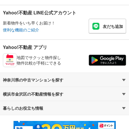
Yahoo!不動産 LINE公式アカウント
新着物件をいち早くお届け！
友だち追加
便利な機能のご紹介
Yahoo!不動産 アプリ
地図でサクッと物件探し
物件比較が手軽にできる
神奈川県の中古マンションを探す
横浜市金沢区の不動産情報を探す
路線・駅から探す
地域から探す
暮らしのお役立ち情報
不動産・住宅
賃貸住宅
通勤・通学時間から探す
地図から探す
マンションカタログ
教えて！住まいの先生
新築マンション
中古マンション