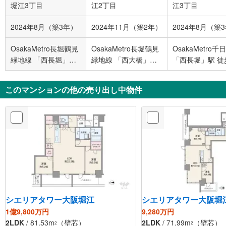
堀江3丁目
江2丁目
江3丁目
2024年8月（築3年）
2024年11月（築2年）
2024年8月（築
OsakaMetro長堀鶴見
OsakaMetro長堀鶴見
OsakaMetro千
緑地線 「西長堀」駅
緑地線 「西大橋」駅
「西長堀」駅 徒
徒歩4分
徒歩4分
このマンションの他の売り出し中物件
シエリアタワー大阪堀江
シエリアタワー大阪堀
1億9,800万円
9,280万円
2LDK
/ 81.53m
（壁芯）
2LDK
/ 71.99m
（壁芯）
2
2