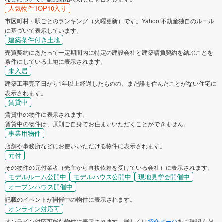
人気物件TOP10入り
市区町村・駅ごとのランキング（火曜更新）です。Yahoo!不動産独自のルール
に基づいて表示しています。
建築条件付き土地
売買契約にあたって一定期間内に特定の建設会社と建築請負契約を結ぶことを
条件にしている土地に表示されます。
未入居
建築工事完了日から1年以上経過したものの、まだ誰も住んだことがない住宅に
表示されます。
賃貸中
賃貸中の物件に表示されます。
賃貸中の物件は、原則ご自身でお住まいいただくことができません。
事業用物件
店舗や事務所などにお使いいただける物件に表示されます。
元付
その物件の元付業者（売主から直接依頼を受けている会社）に表示されます。
モデルルーム公開中
モデルハウス公開中
現地見学会開催中
オープンハウス開催中
記載のイベントが開催中の物件に表示されます。
オンライン対応可
オンライン対応可能な物件に表示されます。詳しくは
紹介ページ
をご確認くだ