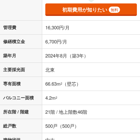
初期費用が知りたい
無料
管理費
16,300円/月
修繕積立金
6,700円/月
築年月
2024年8月（築3年）
主要採光面
北東
専有面積
66.63m
（壁芯）
2
バルコニー面積
4.2m
2
所在階 / 階建
21階 / 地上階数46階
総戸数
500戸（500戸）
建物状況
中古