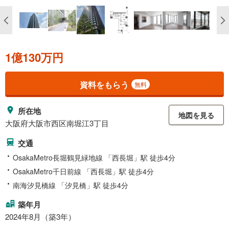
1億130万円
資料をもらう
無料
所在地
地図を見る
大阪府大阪市西区南堀江3丁目
交通
OsakaMetro長堀鶴見緑地線 「西長堀」駅 徒歩4分
OsakaMetro千日前線 「西長堀」駅 徒歩4分
南海汐見橋線 「汐見橋」駅 徒歩4分
築年月
2024年8月（築3年）