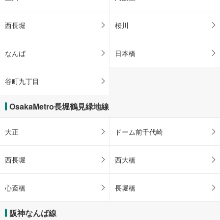
西長堀
桜川
なんば
日本橋
谷町九丁目
OsakaMetro長堀鶴見緑地線
大正
ドーム前千代崎
西長堀
西大橋
心斎橋
長堀橋
阪神なんば線