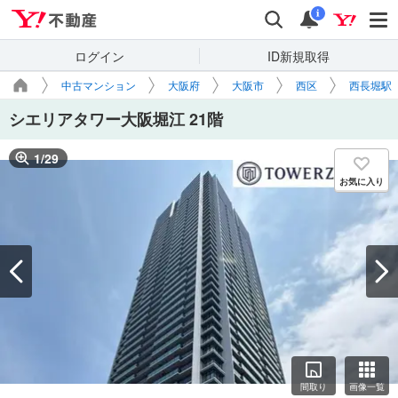
Yahoo!不動産
検索
通知
i
ログイン
ID新規取得
中古マンション
大阪府
大阪市
西区
西長堀駅
シエリアタワー大阪堀江 21階
1
/
29
お気に入り
間取り
画像一覧