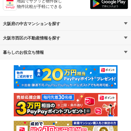
地図でサクッと物件探し
物件比較が手軽にできる
大阪府の中古マンションを探す
大阪市西区の不動産情報を探す
路線・駅から探す
地域から探す
暮らしのお役立ち情報
不動産・住宅
賃貸住宅
通勤・通学時間から探す
地図から探す
マンションカタログ
教えて！住まいの先生
新築マンション
中古マンション
新築一戸建て
中古一戸建て
注文住宅
土地
売却査定