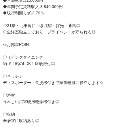
◆月額家賃:320.000円
◆年間予定賃料収入:3.840.000円
◆現行利回り:約3.79％
◇21階・北東角につき眺望・採光・通風◎
◇全洋室独立しており、プライバシーが守られる◎
☆お部屋POINT----
〇リビングダイニング
約15.1帖のLDK！床暖房付◎
〇キッチン
ディスポーザー・食洗機付きで家事軽減に役立ちます☆
〇浴室
うれしい浴室暖房乾燥機付き◎
〇収納
全居室に収納あり◎