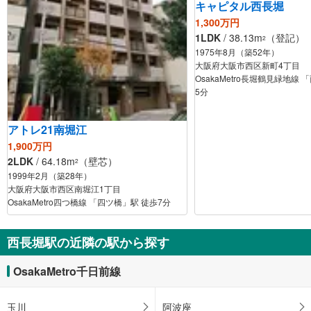
キャピタル西長堀
1,300万円
1LDK
/ 38.13m
（登記）
2
1975年8月（築52年）
大阪府大阪市西区新町4丁目
OsakaMetro長堀鶴見緑地線
5分
アトレ21南堀江
1,900万円
2LDK
/ 64.18m
（壁芯）
2
1999年2月（築28年）
大阪府大阪市西区南堀江1丁目
OsakaMetro四つ橋線 「四ツ橋」駅 徒歩7分
西長堀駅の近隣の駅から探す
OsakaMetro千日前線
玉川
阿波座