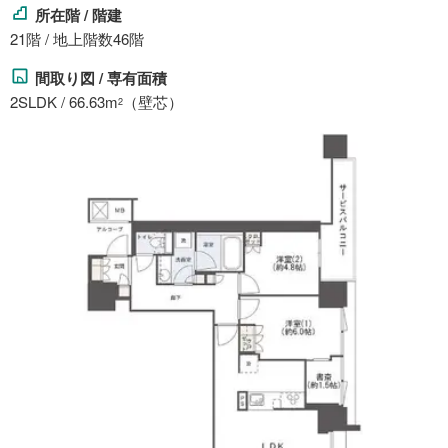
所在階 / 階建
21階 / 地上階数46階
間取り図 / 専有面積
2SLDK / 66.63m
（壁芯）
2