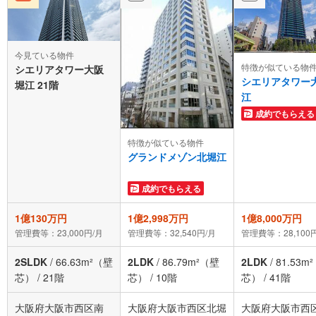
今見ている物件
特徴が似ている物
シエリアタワー大阪
シエリアタワー
堀江 21階
江
成約でもらえる
特徴が似ている物件
グランドメゾン北堀江
成約でもらえる
1億130万円
1億2,998万円
1億8,000万円
管理費等：23,000円/月
管理費等：32,540円/月
管理費等：28,100
2SLDK
/
66.63m²（壁
2LDK
/
86.79m²（壁
2LDK
/
81.53m
芯）
/
21階
芯）
/
10階
芯）
/
41階
大阪府大阪市西区南
大阪府大阪市西区北堀
大阪府大阪市西