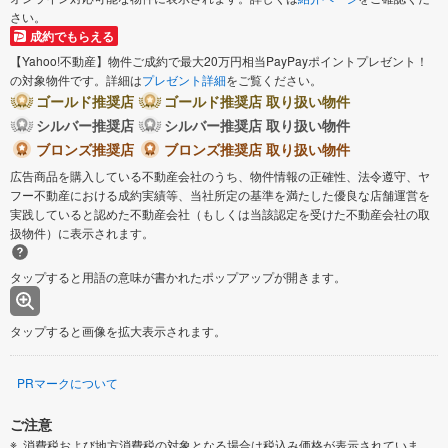
さい。
成約でもらえる
【Yahoo!不動産】物件ご成約で最大20万円相当PayPayポイントプレゼント！
の対象物件です。詳細は
プレゼント詳細
をご覧ください。
ゴールド推奨店
ゴールド推奨店 取り扱い物件
シルバー推奨店
シルバー推奨店 取り扱い物件
ブロンズ推奨店
ブロンズ推奨店 取り扱い物件
広告商品を購入している不動産会社のうち、物件情報の正確性、法令遵守、ヤ
フー不動産における成約実績等、当社所定の基準を満たした優良な店舗運営を
実践していると認めた不動産会社（もしくは当該認定を受けた不動産会社の取
扱物件）に表示されます。
タップすると用語の意味が書かれたポップアップが開きます。
タップすると画像を拡大表示されます。
PRマークについて
ご注意
消費税および地方消費税の対象となる場合は税込み価格が表示されていま