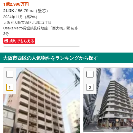
1億2,998万円
2LDK
/ 86.79m
（壁芯）
2
2024年11月（築2年）
大阪府大阪市西区北堀江2丁目
OsakaMetro長堀鶴見緑地線 「西大橋」駅 徒歩
3分
成約でもらえる
大阪市西区の人気物件をランキングから探す
1
2