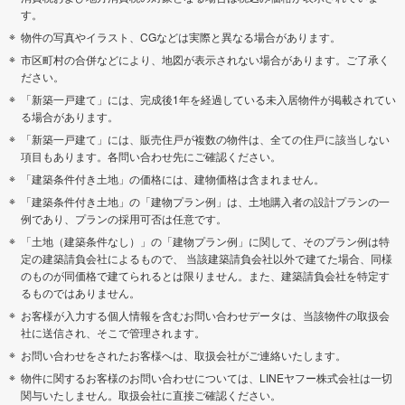
す。
物件の写真やイラスト、CGなどは実際と異なる場合があります。
市区町村の合併などにより、地図が表示されない場合があります。ご了承く
ださい。
「新築一戸建て」には、完成後1年を経過している未入居物件が掲載されてい
る場合があります。
「新築一戸建て」には、販売住戸が複数の物件は、全ての住戸に該当しない
項目もあります。各問い合わせ先にご確認ください。
「建築条件付き土地」の価格には、建物価格は含まれません。
「建築条件付き土地」の「建物プラン例」は、土地購入者の設計プランの一
例であり、プランの採用可否は任意です。
「土地（建築条件なし）」の「建物プラン例」に関して、そのプラン例は特
定の建築請負会社によるもので、 当該建築請負会社以外で建てた場合、同様
のものが同価格で建てられるとは限りません。また、建築請負会社を特定す
るものではありません。
お客様が入力する個人情報を含むお問い合わせデータは、当該物件の取扱会
社に送信され、そこで管理されます。
お問い合わせをされたお客様へは、取扱会社がご連絡いたします。
物件に関するお客様のお問い合わせについては、LINEヤフー株式会社は一切
関与いたしません。取扱会社に直接ご確認ください。