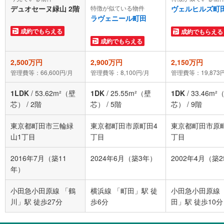
デュオセーヌ緑山 2階
特徴が似ている物件
ヴェルヒルズ町
ラヴェニール町田
成約でもらえる
成約でもらえる
成約でもらえる
2,500万円
2,900万円
2,150万円
管理費等：66,600円/月
管理費等：8,100円/月
管理費等：19,873
1LDK
/
53.62m²（壁
1DK
/
25.55m²（壁
1DK
/
33.46m²
芯）
/
2階
芯）
/
5階
芯）
/
9階
東京都町田市三輪緑
東京都町田市原町田4
東京都町田市原
山1丁目
丁目
丁目
2016年7月（築11
2024年6月（築3年）
2002年4月（築
年）
小田急小田原線 「鶴
横浜線 「町田」駅 徒
小田急小田原線 
川」駅 徒歩27分
歩6分
田」駅 徒歩10分