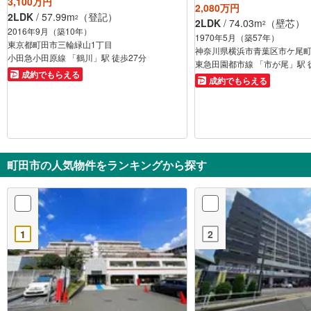
3,100万円
2,080万円
2LDK
/ 57.99m
（登記）
2
2LDK
/ 74.03m
（壁芯）
2
2016年9月（築10年）
1970年5月（築57年）
東京都町田市三輪緑山1丁目
神奈川県横浜市青葉区市ケ尾
小田急小田原線 「鶴川」駅 徒歩27分
東急田園都市線 「市が尾」駅 
成約でもらえる
成約でもらえる
町田市の人気物件をランキングから探す
1
2