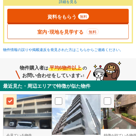
詳細を見る
資料をもらう
無料
室内･現地を見学する
無料
物件情報の誤りや掲載違反を発見された方はこちらからご連絡ください。
物件購入者
平均6物件以上
は
の
お問い合わせをしています
※1
最近見た・周辺エリアで特徴が似た物件
今見ている物件
特徴が似ている物