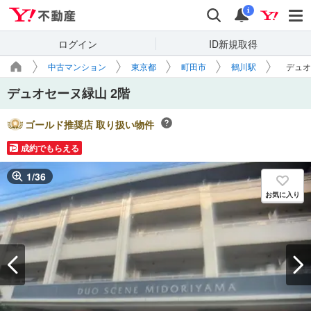
Yahoo!不動産
検索
通知
i
ログイン
ID新規取得
中古マンション
東京都
町田市
鶴川駅
デュオ
デュオセーヌ緑山 2階
ゴールド推奨店 取り扱い物件
成約でもらえる
1
/
36
お気に入り