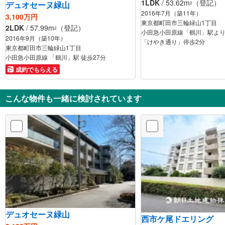
1LDK
/ 53.62m
（登記）
デュオセーヌ緑山
2
2016年7月（築11年）
3,100万円
東京都町田市三輪緑山1丁目
2LDK
/ 57.99m
（登記）
2
小田急小田原線「鶴川」駅より
2016年9月（築10年）
「けやき通り」停歩2分
東京都町田市三輪緑山1丁目
小田急小田原線 「鶴川」駅 徒歩27分
成約でもらえる
こんな物件も一緒に検討されています
デュオセーヌ緑山
西市ケ尾ドエリング