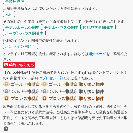
事業用物件
店舗や事務所などにお使いいただける物件に表示されます。
元付
その物件の元付業者（売主から直接依頼を受けている会社）に表示されます。
モデルルーム公開中
モデルハウス公開中
現地見学会開催中
オープンハウス開催中
記載のイベントが開催中の物件に表示されます。
オンライン対応可
オンライン対応可能な物件に表示されます。詳しくは
紹介ページ
をご確認くだ
さい。
成約でもらえる
【Yahoo!不動産】物件ご成約で最大20万円相当PayPayポイントプレゼント！
の対象物件です。詳細は
プレゼント詳細
をご覧ください。
ゴールド推奨店
ゴールド推奨店 取り扱い物件
シルバー推奨店
シルバー推奨店 取り扱い物件
ブロンズ推奨店
ブロンズ推奨店 取り扱い物件
広告商品を購入している不動産会社のうち、物件情報の正確性、法令遵守、ヤ
フー不動産における成約実績等、当社所定の基準を満たした優良な店舗運営を
実践していると認めた不動産会社（もしくは当該認定を受けた不動産会社の取
扱物件）に表示されます。