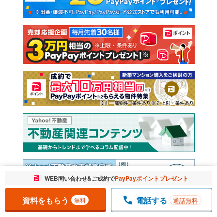
新築一戸建て
中古一戸建て
注文住宅
土地
売却査定
お気に入りに追加しました。
WEB問い合わせ&ご成約で
PayPayポイントプレゼント
一覧を開く
資料をもらう
電話する
通話無料
無料