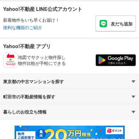
Yahoo!不動産 LINE公式アカウント
新着物件をいち早くお届け！
友だち追加
便利な機能のご紹介
Yahoo!不動産 アプリ
地図でサクッと物件探し
物件比較が手軽にできる
東京都の中古マンションを探す
町田市の不動産情報を探す
路線・駅から探す
地域から探す
暮らしのお役立ち情報
不動産・住宅
賃貸住宅
通勤・通学時間から探す
地図から探す
マンションカタログ
教えて！住まいの先生
新築マンション
中古マンション