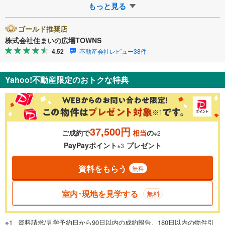
る」ボタンよりご予約頂くとご見学が…
もっと見る
ゴールド推奨店
株式会社住まいの広場TOWNS
4.52
不動産会社レビュー38件
Yahoo!不動産限定のおトクな特典
37,500円
ご成約で
相当
の
※2
PayPayポイント
プレゼント
※3
資料をもらう
無料
室内･現地を見学する
無料
資料請求/見学予約日から90日以内の成約報告、180日以内の物件引