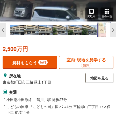
間取り
画像一覧
2,500万円
室内･現地を見学する
資料をもらう
無料
無料
所在地
地図を見る
東京都町田市三輪緑山1丁目
交通
小田急小田原線 「鶴川」駅 徒歩27分
こどもの国線 「こどもの国」駅 バス4分 三輪緑山二丁目 バス停
下車 徒歩11分