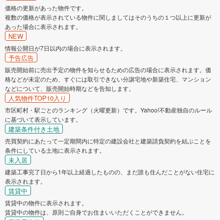
価格の更新があった物件です。
複数の価格が表示されている物件に関しましてはそのうちの１つ以上に更新が
あった場合に表示されます。
NEW
情報公開日が7日以内の場合に表示されます。
予告広告
販売開始前に売出予定の物件を知らせるための広告の場合に表示されます。価
格などが未定のため、すぐには取引できない分譲宅地や新築住宅、マンション
などについて、販売開始時期などを告知します。
人気物件TOP10入り
市区町村・駅ごとのランキング（火曜更新）です。Yahoo!不動産独自のルール
に基づいて表示しています。
建築条件付き土地
売買契約にあたって一定期間内に特定の建設会社と建築請負契約を結ぶことを
条件にしている土地に表示されます。
未入居
建築工事完了日から1年以上経過したものの、まだ誰も住んだことがない住宅に
表示されます。
賃貸中
賃貸中の物件に表示されます。
賃貸中の物件は、原則ご自身でお住まいいただくことができません。