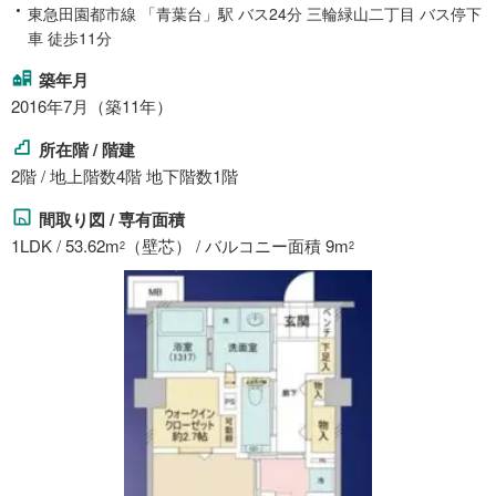
東急田園都市線 「青葉台」駅 バス24分 三輪緑山二丁目 バス停下
車 徒歩11分
築年月
2016年7月（築11年）
所在階 / 階建
2階 / 地上階数4階 地下階数1階
間取り図 / 専有面積
1LDK / 53.62m
（壁芯） / バルコニー面積 9m
2
2