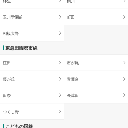
柿生
鶴川
玉川学園前
町田
相模大野
東急田園都市線
江田
市が尾
藤が丘
青葉台
田奈
長津田
つくし野
こどもの国線