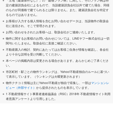
「土地（建築条件なし）」の「建物プラン例」に関して、そのプラン例は特
定の建築請負会社によるもので、 当該建築請負会社以外で建てた場合、同様
のものが同価格で建てられるとは限りません。また、建築請負会社を特定す
るものではありません。
お客様が入力する個人情報を含むお問い合わせデータは、当該物件の取扱会
社に送信され、そこで管理されます。
お問い合わせをされたお客様へは、取扱会社がご連絡いたします。
物件に関するお客様のお問い合わせについては、LINEヤフー株式会社は一切
関与いたしません。取扱会社に直接ご確認ください。
不動産購入の検討、契約にあたってはお客様ご自身が情報を確認し、各会社
より十分な説明を受け判断してください。
本ページの掲載内容は変更される場合があります。あらかじめご了承くださ
い。
市区町村・駅ごとの物件ランキングは、Yahoo!不動産独自のルールに基づい
て表示しています。（ランキングは火曜更新されます）
物件クチコミ情報は主にYahoo!不動産が独自で収集し、一部は
マンションレ
ビュー（外部サイト）
から提供されたものを表示しています。
1 不動産情報サイト事業者連絡協議会（RSC）2018年 不動産情報サイト利用
者意識アンケートより引用しました。