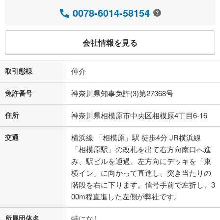
0078-6014-58154
会社情報を見る
取引態様
仲介
免許番号
神奈川県知事免許(3)第27368号
住所
神奈川県相模原市中央区相模原4丁目6-16
交通
横浜線 「相模原」駅 徒歩4分 JR横浜線
「相模原駅」の改札を出て右方向南口へ進
み、駅ビルを通過、左方向にデッキを「東
横イン」に向かって直進し、突き当たりの
階段を右に下ります。信号手前で左折し、3
00m程直進した左側が弊社です。
所属団体名
特になし