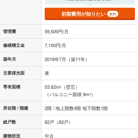
初期費用が知りたい
無料
管理費
59,500円/月
修繕積立金
7,100円/月
築年月
2016年7月（築11年）
主要採光面
東
専有面積
53.62m
（壁芯）
2
（バルコニー面積 9m
）
2
所在階 / 階建
2階 / 地上階数4階 地下階数1階
総戸数
82戸（82戸）
建物状況
中古