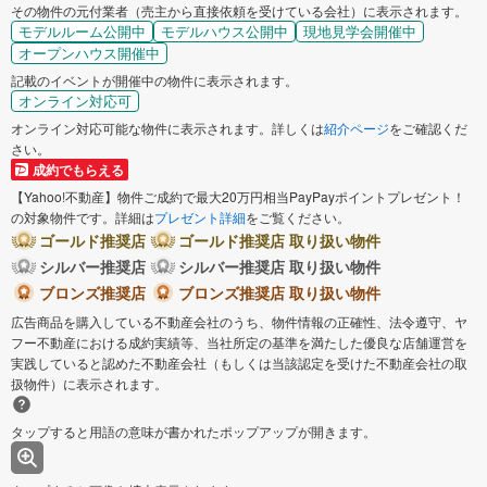
その物件の元付業者（売主から直接依頼を受けている会社）に表示されます。
モデルルーム公開中
モデルハウス公開中
現地見学会開催中
オープンハウス開催中
記載のイベントが開催中の物件に表示されます。
オンライン対応可
オンライン対応可能な物件に表示されます。詳しくは
紹介ページ
をご確認くだ
さい。
成約でもらえる
【Yahoo!不動産】物件ご成約で最大20万円相当PayPayポイントプレゼント！
の対象物件です。詳細は
プレゼント詳細
をご覧ください。
ゴールド推奨店
ゴールド推奨店 取り扱い物件
シルバー推奨店
シルバー推奨店 取り扱い物件
ブロンズ推奨店
ブロンズ推奨店 取り扱い物件
広告商品を購入している不動産会社のうち、物件情報の正確性、法令遵守、ヤ
フー不動産における成約実績等、当社所定の基準を満たした優良な店舗運営を
実践していると認めた不動産会社（もしくは当該認定を受けた不動産会社の取
扱物件）に表示されます。
タップすると用語の意味が書かれたポップアップが開きます。