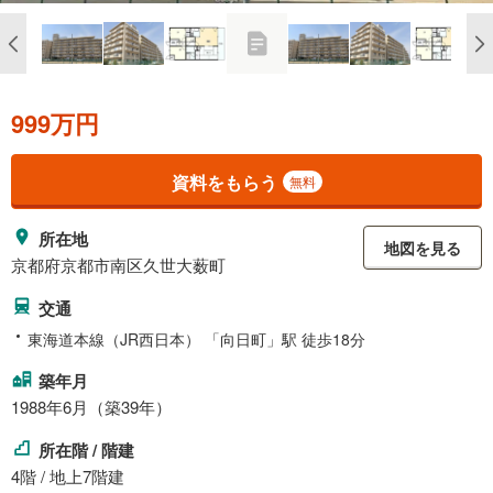
999万円
資料をもらう
無料
所在地
地図を見る
京都府京都市南区久世大薮町
交通
東海道本線（JR西日本） 「向日町」駅 徒歩18分
築年月
1988年6月（築39年）
所在階 / 階建
4階 / 地上7階建