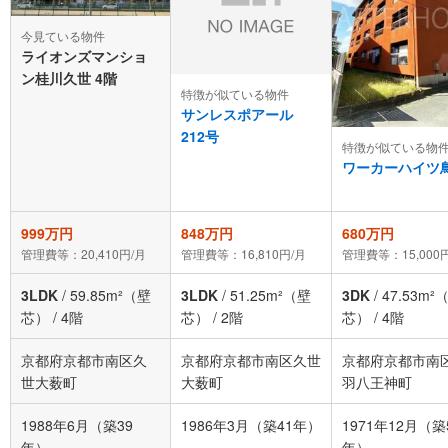
今見ている物件
ライオンズマンショ
ン桂川久世 4階
特徴が似ている物件
サンレスポアール
212号
特徴が似ている物
ワーカーハイツ
999万円
848万円
680万円
管理費等：20,410円/月
管理費等：16,810円/月
管理費等：15,000
3LDK
/
59.85m²（壁
3LDK
/
51.25m²（壁
3DK
/
47.53m²
芯）
/
4階
芯）
/
2階
芯）
/
4階
京都府京都市南区久
京都府京都市南区久世
京都府京都市南
世大薮町
大薮町
羽八王神町
1988年6月（築39
1986年3月（築41年）
1971年12月（築
年）
年）