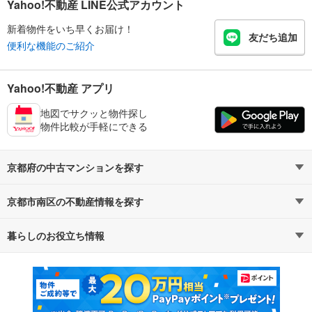
Yahoo!不動産 LINE公式アカウント
新着物件をいち早くお届け！
友だち追加
便利な機能のご紹介
Yahoo!不動産 アプリ
地図でサクッと物件探し
物件比較が手軽にできる
京都府の中古マンションを探す
京都市南区の不動産情報を探す
路線・駅から探す
地域から探す
暮らしのお役立ち情報
不動産・住宅
賃貸住宅
通勤・通学時間から探す
地図から探す
マンションカタログ
教えて！住まいの先生
新築マンション
中古マンション
新築一戸建て
中古一戸建て