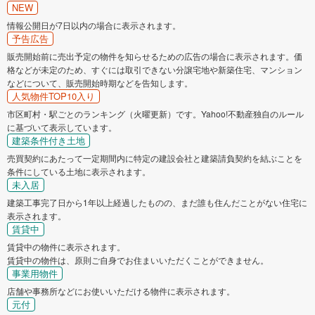
NEW
情報公開日が7日以内の場合に表示されます。
予告広告
販売開始前に売出予定の物件を知らせるための広告の場合に表示されます。価
格などが未定のため、すぐには取引できない分譲宅地や新築住宅、マンション
などについて、販売開始時期などを告知します。
人気物件TOP10入り
市区町村・駅ごとのランキング（火曜更新）です。Yahoo!不動産独自のルール
に基づいて表示しています。
建築条件付き土地
売買契約にあたって一定期間内に特定の建設会社と建築請負契約を結ぶことを
条件にしている土地に表示されます。
未入居
建築工事完了日から1年以上経過したものの、まだ誰も住んだことがない住宅に
表示されます。
賃貸中
賃貸中の物件に表示されます。
賃貸中の物件は、原則ご自身でお住まいいただくことができません。
事業用物件
店舗や事務所などにお使いいただける物件に表示されます。
元付