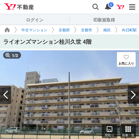
Yahoo!不動産
検索
通知
i
ログイン
ID新規取得
中古マンション
京都府
京都市
南区
向日町駅
ライオンズマンション桂川久世 4階
1
/
3
お気に入り
間取り
画像一覧