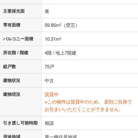
主要採光面
東
専有面積
59.85m
（壁芯）
2
バルコニー面積
10.31m
2
所在階 / 階建
4階 / 地上7階建
総戸数
75戸
建物状況
中古
建物現況
賃貸中
※この物件は賃貸中のため、 原則ご自身で
お住まいいただくことができません。
引き渡し可能時期
相談
用途地域
第一種住居地域