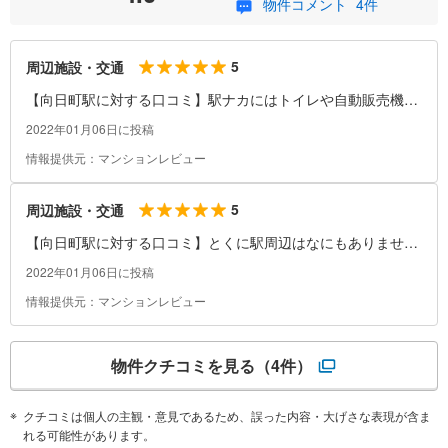
物件コメント
4件
5
周辺施設・交通
【向日町駅に対する口コミ】駅ナカにはトイレや自動販売機く
らいしかありませんが、駅の改札を出て右に喫煙所、左にコン
2022年01月06日に投稿
ビニがあります。コンビニはセブンイレブンだったと思いま
情報提供元：マンションレビュー
す。また、駅の目の前にタクシー停留所がありますので、タク
シーを利用する人は便利です。
5
周辺施設・交通
【向日町駅に対する口コミ】とくに駅周辺はなにもありませ
ん。バスかタクシーでの移動になると思いますが、バスはあま
2022年01月06日に投稿
りありません。しばらく阪急の方へあるけば、居酒屋などがあ
情報提供元：マンションレビュー
ります。
物件クチコミを見る
（4件）
クチコミは個人の主観・意見であるため、誤った内容・大げさな表現が含ま
れる可能性があります。