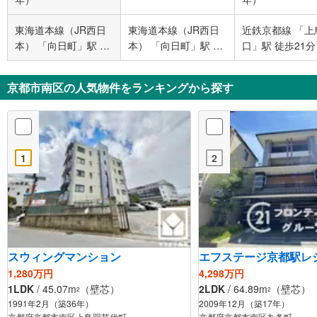
東海道本線（JR西日
東海道本線（JR西日
近鉄京都線 「上
本） 「向日町」駅 徒
本） 「向日町」駅 徒
口」駅 徒歩21分
歩18分
歩25分
京都市南区の人気物件をランキングから探す
1
2
スウィングマンション
エフステージ京都駅レ
1,280万円
4,298万円
1LDK
/ 45.07m
（壁芯）
2LDK
/ 64.89m
（壁芯）
2
2
1991年2月（築36年）
2009年12月（築17年）
京都府京都市南区上鳥羽苗代町
京都府京都市南区九条町