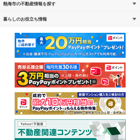
熱海市の不動産情報を探す
路線・駅から探す
地域から探す
暮らしのお役立ち情報
不動産・住宅
賃貸住宅
通勤・通学時間から探す
地図から探す
マンションカタログ
教えて！住まいの先生
新築マンション
中古マンション
新築一戸建て
中古一戸建て
注文住宅
土地
売却査定