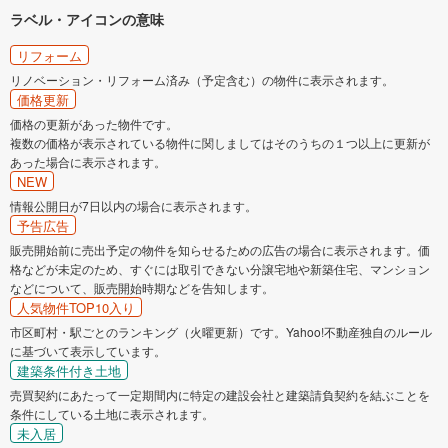
ラベル・アイコンの意味
リフォーム
リノベーション・リフォーム済み（予定含む）の物件に表示されます。
価格更新
価格の更新があった物件です。
複数の価格が表示されている物件に関しましてはそのうちの１つ以上に更新が
あった場合に表示されます。
NEW
情報公開日が7日以内の場合に表示されます。
予告広告
販売開始前に売出予定の物件を知らせるための広告の場合に表示されます。価
格などが未定のため、すぐには取引できない分譲宅地や新築住宅、マンション
などについて、販売開始時期などを告知します。
人気物件TOP10入り
市区町村・駅ごとのランキング（火曜更新）です。Yahoo!不動産独自のルール
に基づいて表示しています。
建築条件付き土地
売買契約にあたって一定期間内に特定の建設会社と建築請負契約を結ぶことを
条件にしている土地に表示されます。
未入居