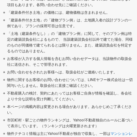
項目もあります。各問い合わせ先にご確認ください。
「建築条件付き土地」の価格には、建物価格は含まれません。
「建築条件付き土地」の「建物プラン例」は、土地購入者の設計プランの一
例であり、プランの採用可否は任意です。
「土地（建築条件なし）」の「建物プラン例」に関して、そのプラン例は特
定の建築請負会社によるもので、 当該建築請負会社以外で建てた場合、同様
のものが同価格で建てられるとは限りません。また、建築請負会社を特定す
るものではありません。
お客様が入力する個人情報を含むお問い合わせデータは、当該物件の取扱会
社に送信され、そこで管理されます。
お問い合わせをされたお客様へは、取扱会社がご連絡いたします。
物件に関するお客様のお問い合わせについては、LINEヤフー株式会社は一切
関与いたしません。取扱会社に直接ご確認ください。
不動産購入の検討、契約にあたってはお客様ご自身が情報を確認し、各会社
より十分な説明を受け判断してください。
本ページの掲載内容は変更される場合があります。あらかじめご了承くださ
い。
市区町村・駅ごとの物件ランキングは、Yahoo!不動産独自のルールに基づい
て表示しています。（ランキングは火曜更新されます）
物件クチコミ情報は主にYahoo!不動産が独自で収集し、一部は
マンションレ