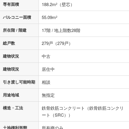
専有面積
188.2m
（壁芯）
2
閉じる
バルコニー面積
55.09m
2
所在階 / 階建
17階 / 地上階数28階
総戸数
279戸（279戸）
建物状況
中古
建物現況
居住中
引き渡し可能時期
相談
用途地域
無指定
構造・工法
鉄骨鉄筋コンクリート（鉄骨鉄筋コンクリ
ート（SRC））
土地権利形態
所有権のみ