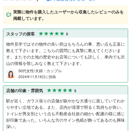
実際に物件を購入したユーザーから収集したレビューのみを
掲載しています。
スタッフの接客
5
物件見学ではその物件の良い所はもちろんの事、悪い点も正直に
教えて下さいます。こちらの質問にも真摯に教えてくださいま
す。またその土地の歴史やお店等についても詳しく、車内でも沢
山の情報を惜しみなく教えて下さいます。
50代女性/夫婦・カップル
2024年11月18日に投稿
店舗の印象・雰囲気
5
駅が近く、ガラス張りの店舗が賑やかな大通りに面していてわか
りやすい立地である。また、店内が清潔で明るく気持ちが良い。
トイレが男女別という点も不動産会社故の細かい配慮の様に感じ
好印象であった。いろんな方のサイン色紙が飾ってあるのも興味
深い。