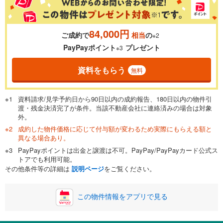
84,000円
ご成約で
相当
の
※2
0.01%
14.99%
PayPayポイント
プレゼント
※3
資料をもらう
無料
返済期間
一般的には最長35年まで借り入れ可能です。多くの金融機関
資料請求/見学予約日から90日以内の成約報告、180日以内の物件引
が完済時の年齢は80歳までを条件としています。
渡・残金決済完了が条件。当該不動産会社に連絡済みの場合は対象
万円
頭金
閉じる
外。
成約した物件価格に応じて付与額が変わるため実際にもらえる額と
異なる場合あり。
PayPayポイントは出金と譲渡は不可。PayPay/PayPayカード公式ス
0万円
5,600万円
トアでも利用可能。
自己資金から住宅購入にかけられる金額を入力してくださ
その他条件等の詳細は
説明ページ
をご覧ください。
い。一般的には物件価格の2割までが目安です。
万円
ボーナス
閉じる
/回
この物件情報をアプリで見る