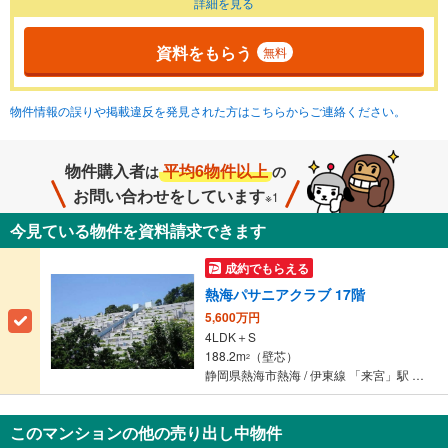
詳細を見る
資料をもらう
無料
物件情報の誤りや掲載違反を発見された方はこちらからご連絡ください。
物件購入者
平均6物件以上
は
の
お問い合わせをしています
※1
今見ている物件を資料請求できます
成約でもらえる
熱海パサニアクラブ 17階
5,600万円
4LDK＋S
188.2m
（壁芯）
2
静岡県熱海市熱海 / 伊東線 「来宮」駅 徒歩20分
このマンションの他の売り出し中物件