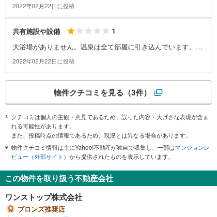
で、またまたです。件築年数は古いですが、リフォーム済みの
2022年02月22日に投稿
ところはそれを感じされません。何もしていないところは流石
に古さを感じますが、どの部屋も暖炉が付いていておしゃれで
1
共有施設や設備
す。
大浴場がありません。温泉は全て部屋に引き込んでいます。会
員制のジムとプールを併設した施設がありますが会員制です。
2022年02月22日に投稿
因みにここの会員にならないと部屋に温泉がひけません。
物件クチコミを見る
（3件）
クチコミは個人の主観・意見であるため、誤った内容・大げさな表現が含ま
れる可能性があります。
また、投稿時点の情報であるため、現況とは異なる場合があります。
物件クチコミ情報は主にYahoo!不動産が独自で収集し、一部は
マンションレ
ビュー（外部サイト）
から提供されたものを表示しています。
この物件を取り扱う不動産会社
ワンストップ株式会社
ブロンズ推奨店