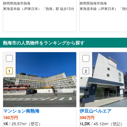
静岡県熱海市熱海
静岡県熱海市熱海
東海道本線（JR東日本） 「熱海」駅 徒歩12分
東海道本線（JR東日本） 「熱
熱海市の人気物件をランキングから探す
1
2
マンション南熱海
伊豆山ベルエア
180万円
390万円
1K
/ 25.57m
（壁芯）
1LDK
/ 45.12m
（登記）
2
2