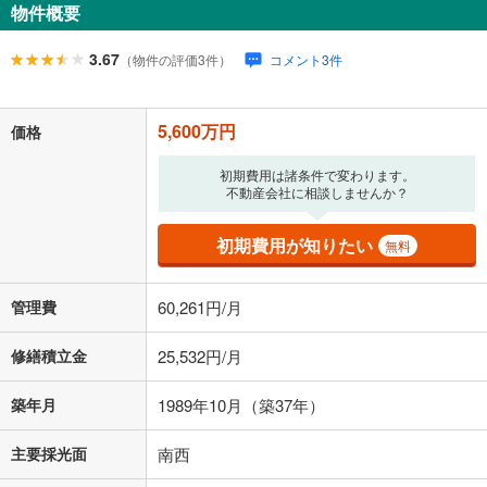
物件概要
0円
5,600万円
年2回払いを想定しています。毎月の返済額に加えて、ボー
3.67
（物件の評価3件）
コメント3件
ナス時の増額分（1回分）を入力してください。
ボーナス払いの限度額は金融機関によって異なります。
231,160
円
/月
月々の返済額
閉じる
5,600万円
価格
ローン返済額
145,367
円
（頭金比率
0
%
）
＋修繕積立金
25,532
円
＋管理費
60,261
円
初期費用は諸条件で変わります。
不動産会社に相談しませんか？
「金利」については、ご利用を予定されている金融機関等にご確認の
初期費用が知りたい
無料
上、ご自身での入力をお願いいたします。初期設定で自動入力されてい
る値は、実際の金融機関等における貸出金利とは何ら関係がなく、実際
の金融機関等における貸出金利を何ら保証するものではありません。返
管理費
60,261円/月
済方法「元利均等返済」にて算出しております。入力された金利を35年
適用した場合の計算結果を表示しています。
その他月額費用や、初期費用がかかります。ご注意ください。実際にお
修繕積立金
25,532円/月
借り入れの際は各金融機関等に、必ずご自身でご確認をお願いいたしま
す。
築年月
1989年10月（築37年）
条件によってお借り入れができないことがあります。
主要採光面
南西
不動産会社に購入相談をする
無料