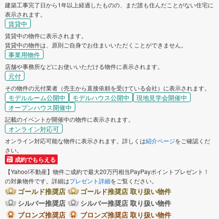
建築工事完了日から1年以上経過したものの、まだ誰も住んだことがない住宅に
表示されます。
賃貸中
賃貸中の物件に表示されます。
賃貸中の物件は、原則ご自身でお住まいいただくことができません。
事業用物件
店舗や事務所などにお使いいただける物件に表示されます。
元付
その物件の元付業者（売主から直接依頼を受けている会社）に表示されます。
モデルルーム公開中
モデルハウス公開中
現地見学会開催中
オープンハウス開催中
記載のイベントが開催中の物件に表示されます。
オンライン対応可
オンライン対応可能な物件に表示されます。詳しくは
紹介ページ
をご確認くだ
さい。
成約でもらえる
【Yahoo!不動産】物件ご成約で最大20万円相当PayPayポイントプレゼント！
の対象物件です。詳細は
プレゼント詳細
をご覧ください。
ゴールド推奨店
ゴールド推奨店 取り扱い物件
シルバー推奨店
シルバー推奨店 取り扱い物件
ブロンズ推奨店
ブロンズ推奨店 取り扱い物件