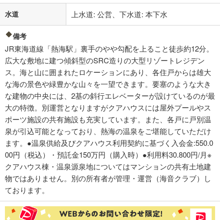
水道
上水道: 公営、下水道: 本下水
備考
JR東海道線「熱海駅」裏手のやや勾配を上ること徒歩約12分。
広大な敷地に建つ傾斜型のSRC造りの大型リゾートレジデン
ス。海と山に囲まれたロケーションにあり、各住戸からは雄大
な海の景色や緑豊かな山々を一望できます。要塞のような大き
な建物の中央には、2基の斜行エレベーターが設けているのが最
大の特徴。別運営となりますがクアハウスには屋外プールやス
ポーツ施設の共有施設も充実しています。また、各戸に戸別温
泉が引込可能となっており、熱海の温泉をご堪能していただけ
ます。●温泉供給及びクアハウス利用契約に基づく入会金:550.0
00円（税込）・預託金150万円（購入時）●利用料30.800円/月※
クアハウス棟・温泉源泉地についてはマンションの共有土地建
物ではありません。別の所有者が管理・運営（海音クラブ）し
ております。