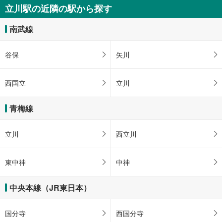
立川駅の近隣の駅から探す
南武線
谷保
矢川
西国立
立川
青梅線
立川
西立川
東中神
中神
中央本線（JR東日本）
国分寺
西国分寺