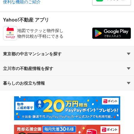
便利な機能のご紹介
Yahoo!不動産 アプリ
地図でサクッと物件探し
物件比較が手軽にできる
東京都の中古マンションを探す
立川市の不動産情報を探す
路線・駅から探す
地域から探す
暮らしのお役立ち情報
不動産・住宅
賃貸住宅
通勤・通学時間から探す
地図から探す
マンションカタログ
教えて！住まいの先生
新築マンション
中古マンション
新築一戸建て
中古一戸建て
注文住宅
土地