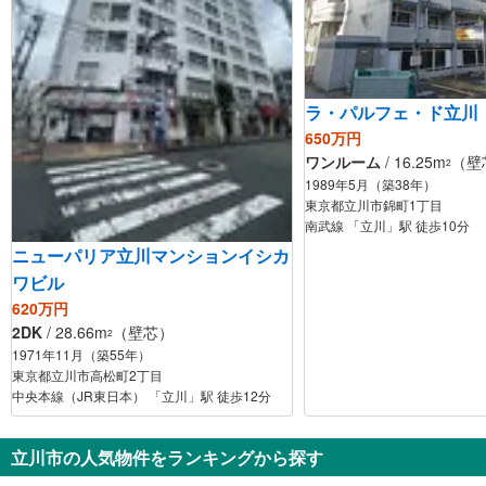
ラ・パルフェ・ド立川
650万円
ワンルーム
/ 16.25m
（壁
2
1989年5月（築38年）
東京都立川市錦町1丁目
南武線 「立川」駅 徒歩10分
ニューパリア立川マンションイシカ
ワビル
620万円
2DK
/ 28.66m
（壁芯）
2
1971年11月（築55年）
東京都立川市高松町2丁目
中央本線（JR東日本） 「立川」駅 徒歩12分
立川市の人気物件をランキングから探す