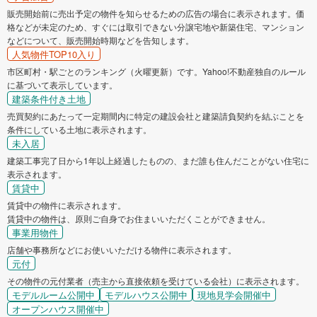
販売開始前に売出予定の物件を知らせるための広告の場合に表示されます。価
格などが未定のため、すぐには取引できない分譲宅地や新築住宅、マンション
などについて、販売開始時期などを告知します。
人気物件TOP10入り
市区町村・駅ごとのランキング（火曜更新）です。Yahoo!不動産独自のルール
に基づいて表示しています。
建築条件付き土地
売買契約にあたって一定期間内に特定の建設会社と建築請負契約を結ぶことを
条件にしている土地に表示されます。
未入居
建築工事完了日から1年以上経過したものの、まだ誰も住んだことがない住宅に
表示されます。
賃貸中
賃貸中の物件に表示されます。
賃貸中の物件は、原則ご自身でお住まいいただくことができません。
事業用物件
店舗や事務所などにお使いいただける物件に表示されます。
元付
その物件の元付業者（売主から直接依頼を受けている会社）に表示されます。
モデルルーム公開中
モデルハウス公開中
現地見学会開催中
オープンハウス開催中