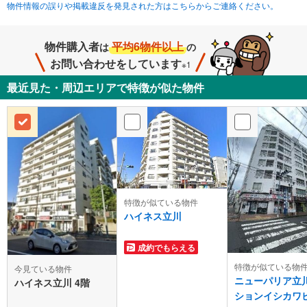
物件情報の誤りや掲載違反を発見された方はこちらからご連絡ください。
物件購入者
平均6物件以上
は
の
お問い合わせをしています
※1
最近見た・周辺エリアで特徴が似た物件
特徴が似ている物件
ハイネス立川
成約でもらえる
特徴が似ている物
今見ている物件
ニューパリア立
ハイネス立川 4階
ションイシカワ