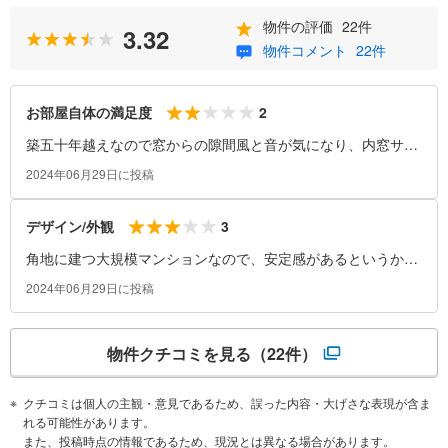
物件の評価
22件
3.32
物件コメント
22件
2
お部屋自体の満足度
築五十年越えなので窓からの隙間風と音が気になり、内窓サッ
シを付けました。
2024年06月29日に投稿
3
デザイン/外観
角地に建つ大規模マンションなので、安定感があるというか、
安っぽく見えません。白壁に形もシンプルな台形で陳腐化しに
2024年06月29日に投稿
くいと思います。
物件クチコミを見る
（22件）
クチコミは個人の主観・意見であるため、誤った内容・大げさな表現が含ま
れる可能性があります。
また、投稿時点の情報であるため、現況とは異なる場合があります。