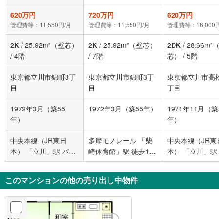
620万円
720万円
620万円
管理費等：11,550円/月
管理費等：11,550円/月
管理費等：16,000
2K
/
25.92m²（壁芯）
2K
/
25.92m²（壁芯）
2DK
/
28.66m²
/
4階
/
7階
芯）
/
5階
東京都立川市錦町3丁
東京都立川市錦町3丁
東京都立川市高
目
目
丁目
1972年3月（築55
1972年3月（築55年）
1971年11月（築
年）
年）
中央本線（JR東日
多摩モノレール 「柴
中央本線（JR東
本） 「立川」駅 バス
崎体育館」駅 徒歩11
本） 「立川」駅
2分 錦町3丁目 バス停
分
12分
下車 徒歩6分
このマンションの他の売り出し中物件