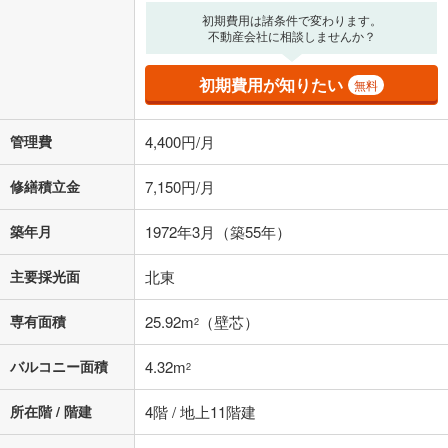
初期費用は諸条件で変わります。
不動産会社に相談しませんか？
初期費用が知りたい
無料
管理費
4,400円/月
修繕積立金
7,150円/月
築年月
1972年3月（築55年）
主要採光面
北東
専有面積
25.92m
（壁芯）
2
バルコニー面積
4.32m
2
所在階 / 階建
4階 / 地上11階建