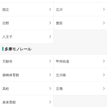
国立
立川
日野
豊田
八王子
多摩モノレール
万願寺
甲州街道
柴崎体育館
立川南
高松
立飛
泉体育館