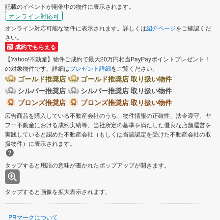
記載のイベントが開催中の物件に表示されます。
オンライン対応可
オンライン対応可能な物件に表示されます。詳しくは
紹介ページ
をご確認くだ
さい。
成約でもらえる
【Yahoo!不動産】物件ご成約で最大20万円相当PayPayポイントプレゼント！
の対象物件です。詳細は
プレゼント詳細
をご覧ください。
ゴールド推奨店
ゴールド推奨店 取り扱い物件
シルバー推奨店
シルバー推奨店 取り扱い物件
ブロンズ推奨店
ブロンズ推奨店 取り扱い物件
広告商品を購入している不動産会社のうち、物件情報の正確性、法令遵守、ヤ
フー不動産における成約実績等、当社所定の基準を満たした優良な店舗運営を
実践していると認めた不動産会社（もしくは当該認定を受けた不動産会社の取
扱物件）に表示されます。
タップすると用語の意味が書かれたポップアップが開きます。
タップすると画像を拡大表示されます。
PRマークについて