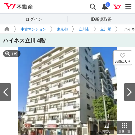
Yahoo!不動産
検索
通知
i
ログイン
ID新規取得
中古マンション
東京都
立川市
立川駅
ハイネ
ハイネス立川 4階
1
/
9
お気に入り
間取り
画像一覧