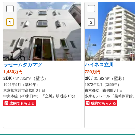
1
2
ラセームタカマツ
ハイネス立川
1,480万円
720万円
2DK
/ 31.35m
（壁芯）
2K
/ 25.92m
（壁芯）
2
2
1991年5月（築36年）
1972年3月（築55年）
東京都立川市高松町3丁目
東京都立川市錦町3丁目
中央本線（JR東日本） 「立川」駅 徒歩10分
多摩モノレール 「柴崎体育館」
成約でもらえる
成約でもらえる