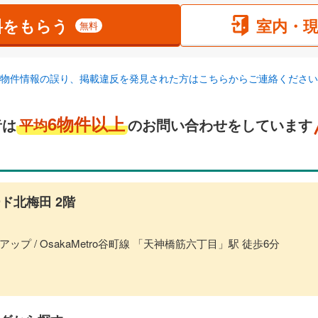
料をもらう
室内・
無料
物件情報の誤り、掲載違反を発見された方はこちらからご連絡ください
6物件以上
者は
平均
のお問い合わせをしています
ド北梅田 2階
ップ / OsakaMetro谷町線 「天神橋筋六丁目」駅 徒歩6分