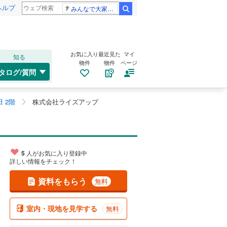
ヘルプ
みんなで大家さん 2881億円
検索
お気に入り
最近見た
マイ
知る
物件
物件
ページ
タログ/質問
 2階
株式会社ライズアップ
5
人がお気に入り登録中
詳しい情報をチェック！
資料をもらう
無料
室内・現地を見学する
無料