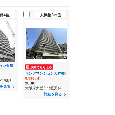
件4位
人気物件5位
ョン天満
成約でもらえる
キングマンション天神橋I
6,598万円
区池田町
2LDK
を見る
大阪府大阪市北区天神橋4丁目
詳細を見る