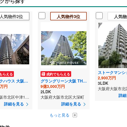
グから探す
人気物件2位
人気物件3位
人気物
ストークマンシ
もらえる
成約でもらえる
2,900万円
ザ・パークハウス 大阪梅田タワー
グラングリーン大阪 THE NORTH RESIDENCE
3LDK
0万円
9億3,000万円
大阪府大阪市北
2LDK
詳細
大阪府大阪市北区中津1丁目
大阪府大阪市北区大深町
詳細を見る
詳細を見る
もっと見る