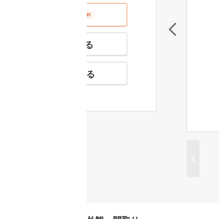
室内･現地を見学する
無料
特徴の似た物件を見る
お気に入りに追加する