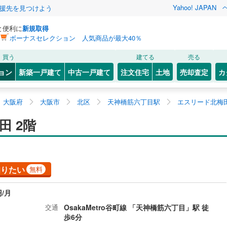
Yahoo! JAPAN
援先を見つけよう
と便利に
新規取得
ボーナスセレクション 人気商品が最大40％
買う
建てる
売る
ョン
新築一戸建て
中古一戸建て
注文住宅
土地
売却査定
カ
大阪府
大阪市
北区
天神橋筋六丁目駅
エスリード北梅田
 2階
知りたい
無料
円/月
交通
OsakaMetro谷町線 「天神橋筋六丁目」駅 徒
歩6分