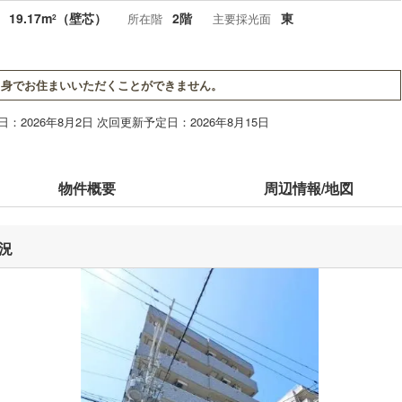
19.17m
（壁芯）
2階
東
所在階
主要採光面
2
身でお住まいいただくことができません。
：2026年8月2日 次回更新予定日：2026年8月15日
物件概要
周辺情報/地図
況