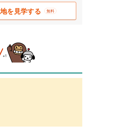
現地を見学する
無料
※1