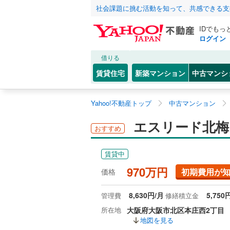
社会課題に挑む活動を知って、共感できる支
IDでもっ
ログイン
借りる
賃貸住宅
新築マンション
中古マンシ
Yahoo!不動産トップ
中古マンション
エスリード北梅田
おすすめ
賃貸中
970万円
初期費用が
価格
8,630円/月
5,750
管理費
修繕積立金
所在地
大阪府大阪市北区本庄西2丁目
地図を見る