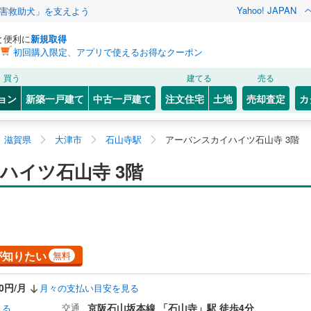
Yahoo! JAPAN
害救助犬」を支えよう
と便利に
新規取得
初回購入限定、アプリで使えるお得なクーポン
買う
建てる
売る
ョン
新築一戸建て
中古一戸建て
注文住宅
土地
売却査定
カ
滋賀県
大津市
石山寺駅
アーバンスカイハイツ石山寺 3階
ハイツ石山寺 3階
が知りたい
無料
10円/月
月々の支払い目安を見る
交通
京阪石山坂本線 「石山寺」駅 徒歩4分
見る