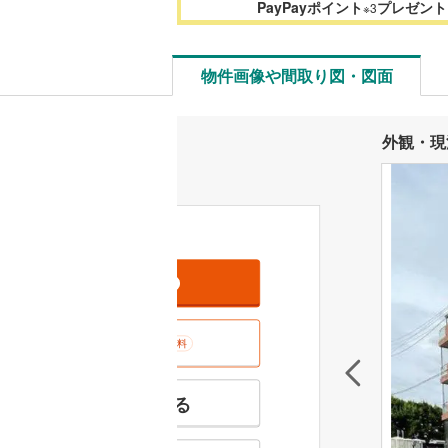
PayPayポイント
プレゼント
※3
物件画像や間取り図・図面
外観・現
資料をもらう
無料
室内･現地を見学する
無料
特徴の似た物件を見る