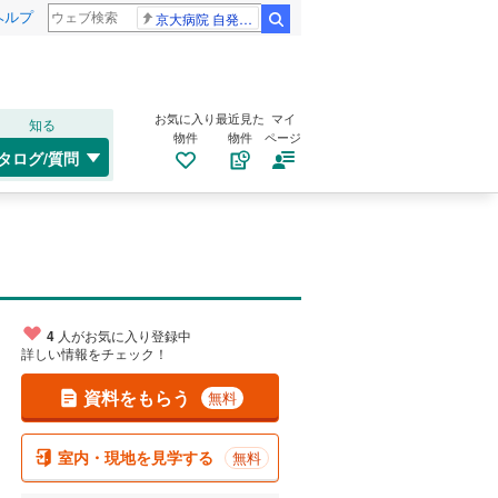
ヘルプ
京大病院 自発呼吸
検索
お気に入り
最近見た
マイ
知る
物件
物件
ページ
タログ/質問
4
人がお気に入り登録中
詳しい情報をチェック！
資料をもらう
無料
室内・現地を見学する
無料