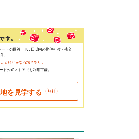
ケートの回答、180日以内の物件引渡・残金
象外。
らえる額と異なる場合あり。
ayカード公式ストアでも利用可能。
現地を見学する
無料