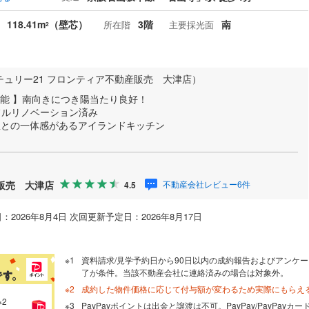
118.41m
（壁芯）
3階
南
所在階
主要採光面
2
チュリー21 フロンティア不動産販売 大津店）
能 】南向きにつき陽当たり良好！
フルリノベーション済み
部屋との一体感があるアイランドキッチン
産販売 大津店
不動産会社レビュー6件
4.5
：2026年8月4日 次回更新予定日：2026年8月17日
資料請求/見学予約日から90日以内の成約報告およびアンケー
了が条件。当該不動産会社に連絡済みの場合は対象外。
成約した物件価格に応じて付与額が変わるため実際にもらえ
※2
PayPayポイントは出金と譲渡は不可。PayPay/PayPay