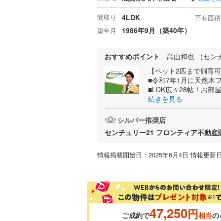
間取り
4LDK
専有面積
1986年9月（築40年）
築年月
おすすめポイント
高山和也 （セン
【ペット2匹まで飼育可
■令和7年1月に天然木
■LDK広々28帖！お
続きを見る
シルバー推奨店
センチュリー21 フロンティア不動
情報掲載開始日：2025年6月4日 情報更新日
47,250
円
ご成約で
相当
の