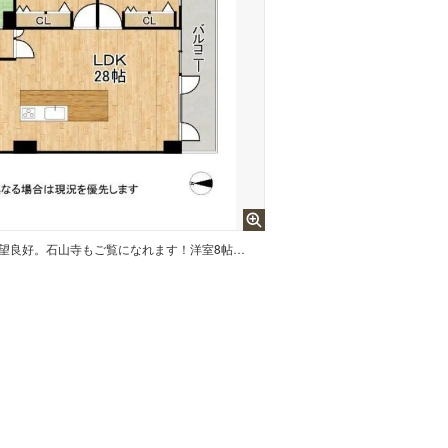
LDK28帖の広さ。瀬田川の眺望良好。石山寺もご覧になれます！洋室8帖が3室・和室6帖が1室の118.4平米です！