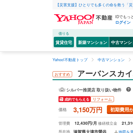
【災害支援】ひとりでも多くの命を救う「災
IDでもっ
ログイン
借りる
賃貸住宅
新築マンション
中古マンシ
Yahoo!不動産トップ
中古マンション
アーバンスカイ
おすすめ
シルバー推奨店 取り扱い物件
リフォーム
成約でもらえる
3,150万円
初期費用
価格
12,430円/月
21,3
管理費
修繕積立金
所在地
滋賀県大津市螢谷
地図を