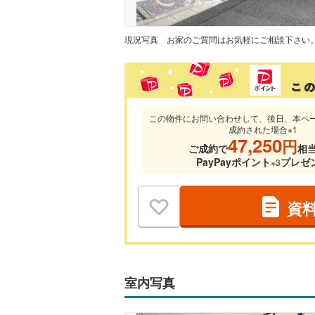
現況写真
お家のご質問はお気軽にご相談下さい
この物件にお問い合わせして、後日、本ペ
成約された場合※1
47,250
円
ご成約で
相
PayPayポイント
プレゼ
※3
資
室内写真