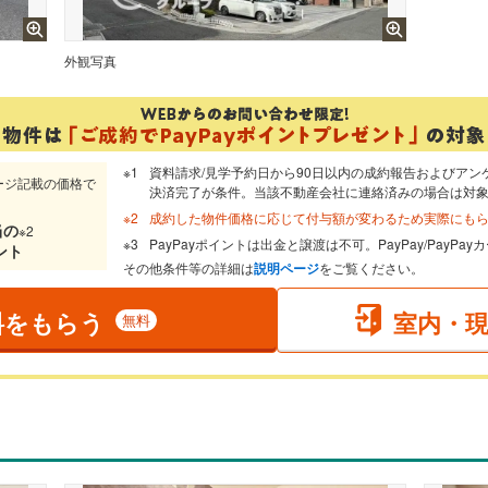
。
外観写真
資料請求/見学予約日から90日以内の成約報告およびアン
ージ記載の価格で
決済完了が条件。当該不動産会社に連絡済みの場合は対
成約した物件価格に応じて付与額が変わるため実際にも
当
の
※2
PayPayポイントは出金と譲渡は不可。PayPay/PayP
ント
その他条件等の詳細は
説明ページ
をご覧ください。
料をもらう
室内・
無料