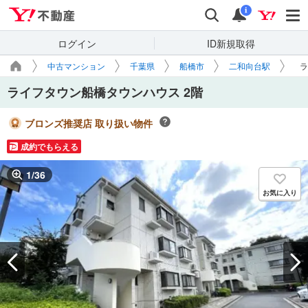
Yahoo!不動産
検索
通知
i
ログイン
ID新規取得
中古マンション
千葉県
船橋市
二和向台駅
ラ
ライフタウン船橋タウンハウス 2階
ブロンズ推奨店 取り扱い物件
成約でもらえる
1
/
36
お気に入り