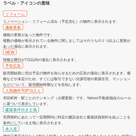
ラベル・アイコンの意味
リフォーム
リノベーション・リフォーム済み（予定含む）の物件に表示されます。
価格更新
価格の更新があった物件です。
複数の価格が表示されている物件に関しましてはそのうちの１つ以上に更新が
あった場合に表示されます。
NEW
情報公開日が7日以内の場合に表示されます。
予告広告
販売開始前に売出予定の物件を知らせるための広告の場合に表示されます。価
格などが未定のため、すぐには取引できない分譲宅地や新築住宅、マンション
などについて、販売開始時期などを告知します。
人気物件TOP10入り
市区町村・駅ごとのランキング（火曜更新）です。Yahoo!不動産独自のルール
に基づいて表示しています。
建築条件付き土地
売買契約にあたって一定期間内に特定の建設会社と建築請負契約を結ぶことを
条件にしている土地に表示されます。
未入居
建築工事完了日から1年以上経過したものの、まだ誰も住んだことがない住宅に