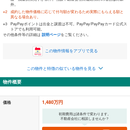
万円
頭金
閉じる
外。
成約した物件価格に応じて付与額が変わるため実際にもらえる額と
異なる場合あり。
PayPayポイントは出金と譲渡は不可。PayPay/PayPayカード公式ス
0万円
1,480万円
トアでも利用可能。
自己資金から住宅購入にかけられる金額を入力してくださ
その他条件等の詳細は
説明ページ
をご覧ください。
い。一般的には物件価格の2割までが目安です。
万円
ボーナス
閉じる
/回
この物件情報をアプリで見る
この物件と特徴の似ている物件を見る
0円
1,480万円
年2回払いを想定しています。毎月の返済額に加えて、ボー
物件概要
ナス時の増額分（1回分）を入力してください。
ボーナス払いの限度額は金融機関によって異なります。
78,608
円
/月
月々の返済額
閉じる
1,480万円
価格
ローン返済額
38,418
円
（頭金比率
0
%
）
＋修繕積立金
28,370
円
＋管理費
11,820
円
初期費用は諸条件で変わります。
不動産会社に相談しませんか？
「金利」については、ご利用を予定されている金融機関等にご確認の