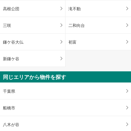
高根公団
滝不動
三咲
二和向台
鎌ケ谷大仏
初富
新鎌ケ谷
同じエリアから物件を探す
千葉県
船橋市
八木が谷