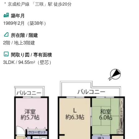
京成松戸線 「三咲」駅 徒歩20分
築年月
1989年2月（築38年）
所在階 / 階建
2階 / 地上3階建
間取り図 / 専有面積
3LDK / 94.55m
（壁芯）
2