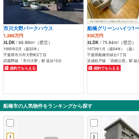
市川大野パークハウス
船橋グリーンハイツ1ー
1,280万円
530万円
3LDK
/ 66.88m
（壁芯）
3LDK
/ 75.84m
（壁芯）
2
2
1995年2月（築32年）
1973年1月（築54年）（築）
千葉県市川市大野町2丁目
千葉県船橋市緑台1丁目
武蔵野線 「市川大野」駅 徒歩12分
京成松戸線 「高根公団」駅 徒
成約でもらえる
成約でもらえる
船橋市の人気物件をランキングから探す
1
2