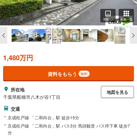
間取り
画像一覧
1,480万円
資料をもらう
無料
所在地
地図を見る
千葉県船橋市八木が谷1丁目
交通
京成松戸線 「二和向台」駅 徒歩15分
京成松戸線 「二和向台」駅 バス3分 馬頭観音 バス停下車 徒歩7
分