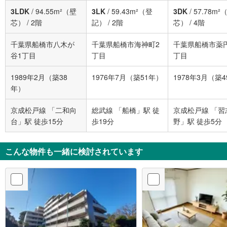
3LDK
/
94.55m²（壁
3LK
/
59.43m²（登
3DK
/
57.78m²
芯）
/
2階
記）
/
2階
芯）
/
4階
千葉県船橋市八木が
千葉県船橋市海神町2
千葉県船橋市薬
谷1丁目
丁目
丁目
1989年2月（築38
1976年7月（築51年）
1978年3月（築
年）
京成松戸線 「二和向
総武線 「船橋」駅 徒
京成松戸線 「習
台」駅 徒歩15分
歩19分
野」駅 徒歩5分
こんな物件も一緒に検討されています