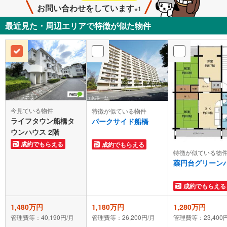
お問い合わせをしています
※1
最近見た・周辺エリアで特徴が似た物件
今見ている物件
特徴が似ている物件
ライフタウン船橋タ
パークサイド船橋
ウンハウス 2階
成約でもらえる
成約でもらえる
特徴が似ている物
薬円台グリーン
成約でもらえる
1,480万円
1,180万円
1,280万円
管理費等：40,190円/月
管理費等：26,200円/月
管理費等：23,400