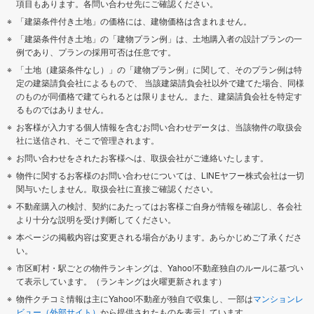
項目もあります。各問い合わせ先にご確認ください。
「建築条件付き土地」の価格には、建物価格は含まれません。
「建築条件付き土地」の「建物プラン例」は、土地購入者の設計プランの一
例であり、プランの採用可否は任意です。
「土地（建築条件なし）」の「建物プラン例」に関して、そのプラン例は特
定の建築請負会社によるもので、 当該建築請負会社以外で建てた場合、同様
のものが同価格で建てられるとは限りません。また、建築請負会社を特定す
るものではありません。
お客様が入力する個人情報を含むお問い合わせデータは、当該物件の取扱会
社に送信され、そこで管理されます。
お問い合わせをされたお客様へは、取扱会社がご連絡いたします。
物件に関するお客様のお問い合わせについては、LINEヤフー株式会社は一切
関与いたしません。取扱会社に直接ご確認ください。
不動産購入の検討、契約にあたってはお客様ご自身が情報を確認し、各会社
より十分な説明を受け判断してください。
本ページの掲載内容は変更される場合があります。あらかじめご了承くださ
い。
市区町村・駅ごとの物件ランキングは、Yahoo!不動産独自のルールに基づい
て表示しています。（ランキングは火曜更新されます）
物件クチコミ情報は主にYahoo!不動産が独自で収集し、一部は
マンションレ
ビュー（外部サイト）
から提供されたものを表示しています。