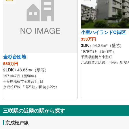
小室ハイランドC街区
333万円
3DK
/ 54.38m
（壁芯）
2
1979年3月（築48年）
金杉台団地
千葉県船橋市小室町
北総鉄道北総線 「小室」駅 徒
580万円
2LDK
/ 48.85m
（壁芯）
2
1971年7月（築56年）
千葉県船橋市金杉台1丁目
京成松戸線 「滝不動」駅 徒歩22分
三咲駅の近隣の駅から探す
京成松戸線