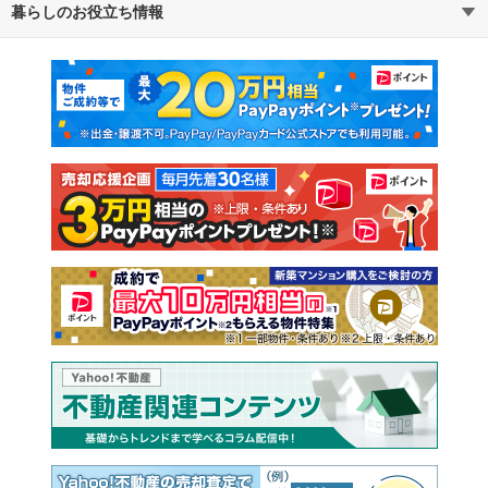
暮らしのお役立ち情報
不動産・住宅
賃貸住宅
通勤・通学時間から探す
地図から探す
マンションカタログ
教えて！住まいの先生
新築マンション
中古マンション
新築一戸建て
中古一戸建て
注文住宅
土地
売却査定