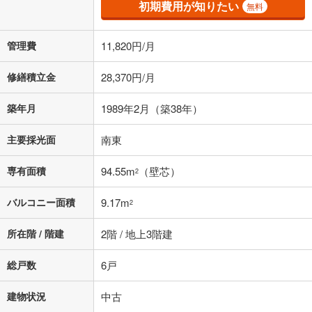
初期費用が知りたい
無料
上、ご自身での入力をお願いいたします。初期設定で自動入力されてい
る値は、実際の金融機関等における貸出金利とは何ら関係がなく、実際
の金融機関等における貸出金利を何ら保証するものではありません。返
管理費
11,820円/月
済方法「元利均等返済」にて算出しております。入力された金利を35年
適用した場合の計算結果を表示しています。
その他月額費用や、初期費用がかかります。ご注意ください。実際にお
修繕積立金
28,370円/月
借り入れの際は各金融機関等に、必ずご自身でご確認をお願いいたしま
す。
築年月
1989年2月（築38年）
条件によってお借り入れができないことがあります。
主要採光面
南東
不動産会社に購入相談をする
無料
専有面積
94.55m
（壁芯）
2
閉じる
バルコニー面積
9.17m
2
所在階 / 階建
2階 / 地上3階建
総戸数
6戸
建物状況
中古