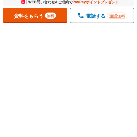
お気に入りに追加しました。
WEB問い合わせ&ご成約で
PayPayポイントプレゼント
一覧を開く
資料をもらう
電話する
通話無料
無料
1
チェックした
件
をまとめて
資料をもらう
無料