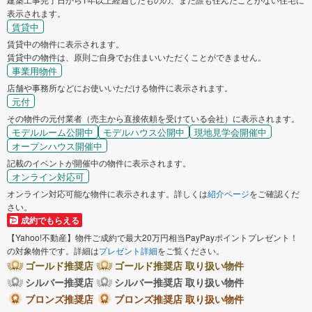
表示されます。
賃貸中
賃貸中の物件に表示されます。
賃貸中の物件は、原則ご自身でお住まいいただくことができません。
事業用物件
店舗や事務所などにお使いいただける物件に表示されます。
元付
その物件の元付業者（売主から直接依頼を受けている会社）に表示されます。
モデルルーム公開中
モデルハウス公開中
現地見学会開催中
オープンハウス開催中
記載のイベントが開催中の物件に表示されます。
オンライン対応可
オンライン対応可能な物件に表示されます。詳しくは
紹介ページ
をご確認くだ
さい。
成約でもらえる
【Yahoo!不動産】物件ご成約で最大20万円相当PayPayポイントプレゼント！
の対象物件です。詳細は
プレゼント詳細
をご覧ください。
ゴールド推奨店
ゴールド推奨店 取り扱い物件
シルバー推奨店
シルバー推奨店 取り扱い物件
ブロンズ推奨店
ブロンズ推奨店 取り扱い物件