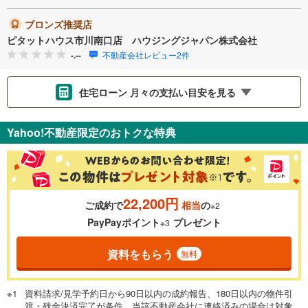
ブロンズ推奨店
ピタットハウス市川南口店 ハウジングジャパン株式会社
-.--
不動産会社レビュー2件
住宅ローン 月々の支払い目安を見る
支払いの目安をシミュレーションすることができます。
Yahoo!不動産限定のおトクな特典
％
金利
22,200円
ご成約で
相当
の
※2
0.01%
14.99%
PayPayポイント
プレゼント
※3
資料をもらう
無料
返済期間
一般的には最長35年まで借り入れ可能です。多くの金融機関
資料請求/見学予約日から90日以内の成約報告、180日以内の物件引
が完済時の年齢は80歳までを条件としています。
渡・残金決済完了が条件。当該不動産会社に連絡済みの場合は対象