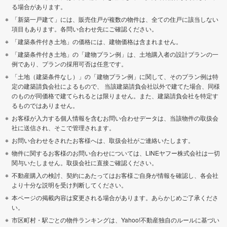
る場合があります。
「新築一戸建て」には、販売住戸が複数の物件は、全ての住戸に該当しない
項目もあります。各問い合わせ先にご確認ください。
「建築条件付き土地」の価格には、建物価格は含まれません。
「建築条件付き土地」の「建物プラン例」は、土地購入者の設計プランの一
例であり、プランの採用可否は任意です。
「土地（建築条件なし）」の「建物プラン例」に関して、そのプラン例は特
定の建築請負会社によるもので、 当該建築請負会社以外で建てた場合、同様
のものが同価格で建てられるとは限りません。また、建築請負会社を特定す
るものではありません。
お客様が入力する個人情報を含むお問い合わせデータは、当該物件の取扱会
社に送信され、そこで管理されます。
お問い合わせをされたお客様へは、取扱会社がご連絡いたします。
物件に関するお客様のお問い合わせについては、LINEヤフー株式会社は一切
関与いたしません。取扱会社に直接ご確認ください。
不動産購入の検討、契約にあたってはお客様ご自身が情報を確認し、各会社
より十分な説明を受け判断してください。
本ページの掲載内容は変更される場合があります。あらかじめご了承くださ
い。
市区町村・駅ごとの物件ランキングは、Yahoo!不動産独自のルールに基づい