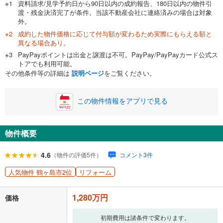
資料請求/見学予約日から90日以内の成約報告、180日以内の物件引
渡・残金決済完了が条件。当該不動産会社に連絡済みの場合は対象
外。
成約した物件価格に応じて付与額が変わるため実際にもらえる額と
0万円
1,280万円
異なる場合あり。
自己資金から住宅購入にかけられる金額を入力してくださ
PayPayポイントは出金と譲渡は不可。PayPay/PayPayカード公式ス
い。一般的には物件価格の2割までが目安です。
万円
トアでも利用可能。
ボーナス
閉じる
/回
その他条件等の詳細は
説明ページ
をご覧ください。
この物件情報をアプリで見る
0円
1,280万円
年2回払いを想定しています。毎月の返済額に加えて、ボー
ナス時の増額分（1回分）を入力してください。
物件概要
ボーナス払いの限度額は金融機関によって異なります。
4.6
53,246
円
/月
（物件の評価5件）
コメント3件
月々の返済額
閉じる
人気物件 鶴ヶ島市2位
リフォーム
ローン返済額
33,226
円
（頭金比率
0
%
）
＋修繕積立金
9,620
円
＋管理費
10,400
円
1,280万円
価格
「金利」については、ご利用を予定されている金融機関等にご確認の
上、ご自身での入力をお願いいたします。初期設定で自動入力されてい
初期費用は諸条件で変わります。