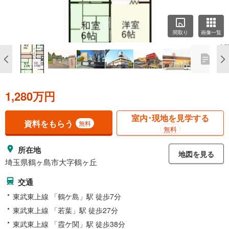
間取り
画像一覧
1,280万円
室内･現地を見学する
資料をもらう
無料
無料
所在地
地図を見る
埼玉県鶴ヶ島市大字鶴ヶ丘
交通
東武東上線 「鶴ケ島」駅 徒歩7分
東武東上線 「若葉」駅 徒歩27分
東武東上線 「霞ケ関」駅 徒歩38分