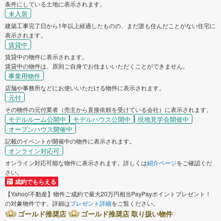
条件にしている土地に表示されます。
未入居
建築工事完了日から1年以上経過したものの、まだ誰も住んだことがない住宅に
表示されます。
賃貸中
賃貸中の物件に表示されます。
賃貸中の物件は、原則ご自身でお住まいいただくことができません。
事業用物件
店舗や事務所などにお使いいただける物件に表示されます。
元付
その物件の元付業者（売主から直接依頼を受けている会社）に表示されます。
モデルルーム公開中
モデルハウス公開中
現地見学会開催中
オープンハウス開催中
記載のイベントが開催中の物件に表示されます。
オンライン対応可
オンライン対応可能な物件に表示されます。詳しくは
紹介ページ
をご確認くだ
さい。
成約でもらえる
【Yahoo!不動産】物件ご成約で最大20万円相当PayPayポイントプレゼント！
の対象物件です。詳細は
プレゼント詳細
をご覧ください。
ゴールド推奨店
ゴールド推奨店 取り扱い物件