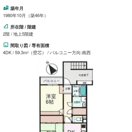
築年月
1980年10月（築46年）
所在階 / 階建
2階 / 地上5階建
間取り図 / 専有面積
4DK / 59.3m
（壁芯） / バルコニー方向:南西
2