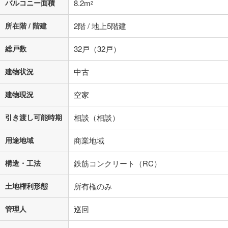
バルコニー面積
8.2m
2
所在階 / 階建
2階 / 地上5階建
総戸数
32戸（32戸）
建物状況
中古
建物現況
空家
引き渡し可能時期
相談（相談）
用途地域
商業地域
構造・工法
鉄筋コンクリート（RC）
土地権利形態
所有権のみ
管理人
巡回