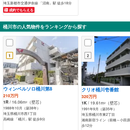
埼玉新都市交通伊奈線 「沼南」駅 徒歩18分
成約でもらえる
桶川市の人気物件をランキングから探す
1
2
ウィンベルソロ桶川第8
クリオ桶川壱番館
210万円
320万円
1R
/ 16.06m
（壁芯）
1K
/ 19.61m
（壁芯）
2
2
1988年10月（築38年）
1991年9月（築35年）
埼玉県桶川市西1丁目
埼玉県桶川市東2丁目
高崎線 「桶川」駅 徒歩9分
湘南新宿ライン（前橋～小田原
歩12分