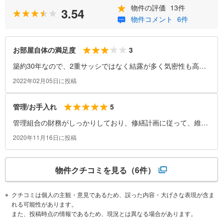
物件の評価
13件
3.54
物件コメント
6件
3
お部屋自体の満足度
築約30年なので、2重サッシではなく結露が多く気密性も高く
はない点が難点です。
2022年02月05日に投稿
5
管理/お手入れ
管理組合の財務がしっかりしており、修繕計画に従って、維持
管理が行き届いております。
2020年11月16日に投稿
物件クチコミを見る
（6件）
クチコミは個人の主観・意見であるため、誤った内容・大げさな表現が含ま
れる可能性があります。
また、投稿時点の情報であるため、現況とは異なる場合があります。