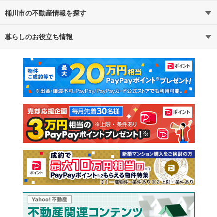
桶川市の不動産情報を探す
路線・駅から探す
地域から探す
暮らしのお役立ち情報
不動産・住宅
賃貸住宅
通勤・通学時間から探す
地図から探す
マンションカタログ
教えて！住まいの先生
新築マンション
中古マンション
新築一戸建て
中古一戸建て
注文住宅
土地
売却査定