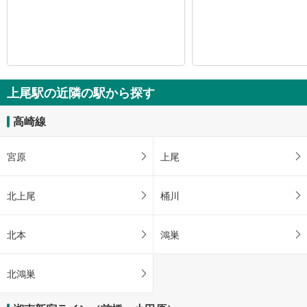
上尾駅の近隣の駅から探す
高崎線
宮原
上尾
北上尾
桶川
北本
鴻巣
北鴻巣