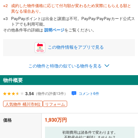
成約した物件価格に応じて付与額が変わるため実際にもらえる額と
異なる場合あり。
PayPayポイントは出金と譲渡は不可。PayPay/PayPayカード公式ス
0万円
1,930万円
トアでも利用可能。
自己資金から住宅購入にかけられる金額を入力してくださ
その他条件等の詳細は
説明ページ
をご覧ください。
い。一般的には物件価格の2割までが目安です。
万円
ボーナス
閉じる
/回
この物件情報をアプリで見る
この物件と特徴の似ている物件を見る
0円
1,930万円
年2回払いを想定しています。毎月の返済額に加えて、ボー
物件概要
ナス時の増額分（1回分）を入力してください。
ボーナス払いの限度額は金融機関によって異なります。
3.54
（物件の評価13件）
コメント6件
73,409
円
/月
月々の返済額
閉じる
人気物件 桶川市8位
リフォーム
ローン返済額
50,099
円
（頭金比率
0
%
）
＋修繕積立金
10,610
円
＋管理費
12,700
円
1,930万円
価格
「金利」については、ご利用を予定されている金融機関等にご確認の
初期費用は諸条件で変わります。
上、ご自身での入力をお願いいたします。初期設定で自動入力されてい
不動産会社に相談しませんか？