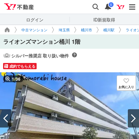
Yahoo!不動産
検索
通知
i
ログイン
ID新規取得
中古マンション
埼玉県
桶川市
桶川駅
ライオ
ライオンズマンション桶川 1階
シルバー推奨店 取り扱い物件
成約でもらえる
1
/
36
お気に入り