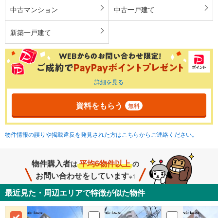
中古マンション
中古一戸建て
新築一戸建て
詳細を見る
資料をもらう
無料
物件情報の誤りや掲載違反を発見された方はこちらからご連絡ください。
物件購入者
平均6物件以上
は
の
お問い合わせをしています
※1
最近見た・周辺エリアで特徴が似た物件