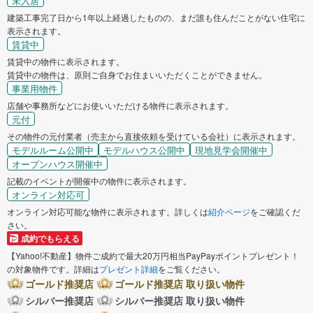
未入居
建築工事完了日から1年以上経過したものの、まだ誰も住んだことがない住宅に
表示されます。
賃貸中
賃貸中の物件に表示されます。
賃貸中の物件は、原則ご自身でお住まいいただくことができません。
事業用物件
店舗や事務所などにお使いいただける物件に表示されます。
元付
その物件の元付業者（売主から直接依頼を受けている会社）に表示されます。
モデルルーム公開中
モデルハウス公開中
現地見学会開催中
オープンハウス開催中
記載のイベントが開催中の物件に表示されます。
オンライン対応可
オンライン対応可能な物件に表示されます。詳しくは
紹介ページ
をご確認くだ
さい。
成約でもらえる
【Yahoo!不動産】物件ご成約で最大20万円相当PayPayポイントプレゼント！
の対象物件です。詳細は
プレゼント詳細
をご覧ください。
ゴールド推奨店
ゴールド推奨店 取り扱い物件
シルバー推奨店
シルバー推奨店 取り扱い物件