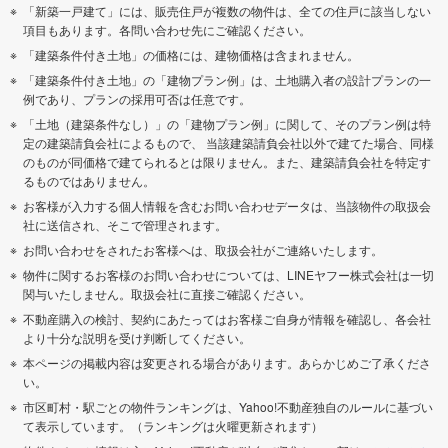
「新築一戸建て」には、販売住戸が複数の物件は、全ての住戸に該当しない
項目もあります。各問い合わせ先にご確認ください。
「建築条件付き土地」の価格には、建物価格は含まれません。
「建築条件付き土地」の「建物プラン例」は、土地購入者の設計プランの一
例であり、プランの採用可否は任意です。
「土地（建築条件なし）」の「建物プラン例」に関して、そのプラン例は特
定の建築請負会社によるもので、 当該建築請負会社以外で建てた場合、同様
のものが同価格で建てられるとは限りません。また、建築請負会社を特定す
るものではありません。
お客様が入力する個人情報を含むお問い合わせデータは、当該物件の取扱会
社に送信され、そこで管理されます。
お問い合わせをされたお客様へは、取扱会社がご連絡いたします。
物件に関するお客様のお問い合わせについては、LINEヤフー株式会社は一切
関与いたしません。取扱会社に直接ご確認ください。
不動産購入の検討、契約にあたってはお客様ご自身が情報を確認し、各会社
より十分な説明を受け判断してください。
本ページの掲載内容は変更される場合があります。あらかじめご了承くださ
い。
市区町村・駅ごとの物件ランキングは、Yahoo!不動産独自のルールに基づい
て表示しています。（ランキングは火曜更新されます）