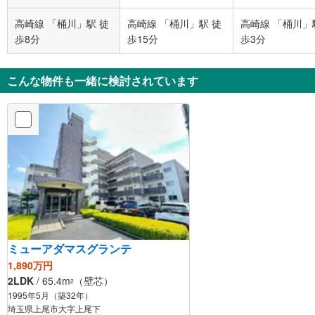
高崎線 「桶川」駅 徒
高崎線 「桶川」駅 徒
高崎線 「桶川」
歩8分
歩15分
歩3分
こんな物件も一緒に検討されています
ミューアダマスグランテ
1,890万円
2LDK
/ 65.4m
（壁芯）
2
1995年5月（築32年）
埼玉県上尾市大字上尾下