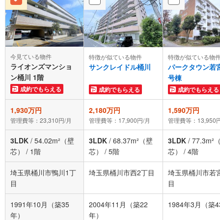
今見ている物件
特徴が似ている物件
特徴が似ている物
ライオンズマンショ
サンクレイドル桶川
パークタウン若
ン桶川 1階
号棟
成約でもらえる
成約でもらえる
成約でもらえる
1,930万円
2,180万円
1,590万円
管理費等：23,310円/月
管理費等：17,900円/月
管理費等：13,950
3LDK
/
54.02m²（壁
3LDK
/
68.37m²（壁
3LDK
/
77.3m²
芯）
/
1階
芯）
/
5階
芯）
/
4階
埼玉県桶川市鴨川1丁
埼玉県桶川市西2丁目
埼玉県桶川市若
目
目
1991年10月（築35
2004年11月（築22
1984年3月（築
年）
年）