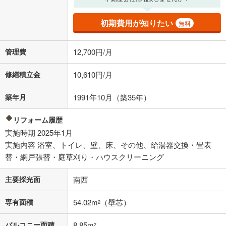
る値は、実際の金融機関等における貸出金利とは何ら関係がなく、実際
の金融機関等における貸出金利を何ら保証するものではありません。返
初期費用が知りたい
済方法「元利均等返済」にて算出しております。入力された金利を35年
無料
適用した場合の計算結果を表示しています。
その他月額費用や、初期費用がかかります。ご注意ください。実際にお
管理費
12,700円/月
借り入れの際は各金融機関等に、必ずご自身でご確認をお願いいたしま
す。
条件によってお借り入れができないことがあります。
修繕積立金
10,610円/月
不動産会社に購入相談をする
無料
築年月
1991年10月（築35年）
リフォーム履歴
閉じる
実施時期 2025年1月
実施内容 浴室、トイレ、壁、床、その他、給湯器交換・畳表
替・網戸張替・庭草刈り・ハウスクリーニング
主要採光面
南西
専有面積
54.02m
（壁芯）
2
バルコニー面積
8.85m
2