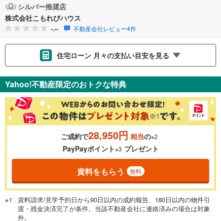
シルバー推奨店
株式会社こもれびハウス
-.--
不動産会社レビュー4件
住宅ローン 月々の支払い目安を見る
支払いの目安をシミュレーションすることができます。
Yahoo!不動産限定のおトクな特典
％
金利
28,950円
ご成約で
相当
の
※2
0.01%
14.99%
PayPayポイント
プレゼント
※3
資料をもらう
無料
返済期間
一般的には最長35年まで借り入れ可能です。多くの金融機関
資料請求/見学予約日から90日以内の成約報告、180日以内の物件引
が完済時の年齢は80歳までを条件としています。
渡・残金決済完了が条件。当該不動産会社に連絡済みの場合は対象
万円
頭金
閉じる
外。