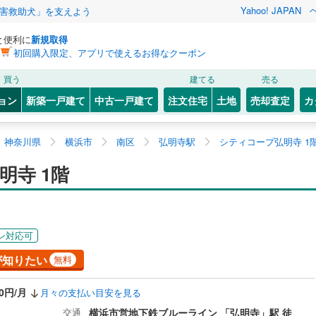
Yahoo! JAPAN
害救助犬」を支えよう
と便利に
新規取得
初回購入限定、アプリで使えるお得なクーポン
買う
建てる
売る
ョン
新築一戸建て
中古一戸建て
注文住宅
土地
売却査定
カ
神奈川県
横浜市
南区
弘明寺駅
シティコープ弘明寺 1
明寺 1階
ン対応可
が知りたい
無料
40円/月
月々の支払い目安を見る
交通
横浜市営地下鉄ブルーライン 「弘明寺」駅 徒