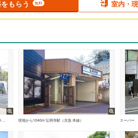
料をもらう
室内・
無料
現地から480m 弘明寺駅（横浜市営地下鉄 ブルーライン）
現地から1040m 弘明寺駅（京急 本線）
スーパー