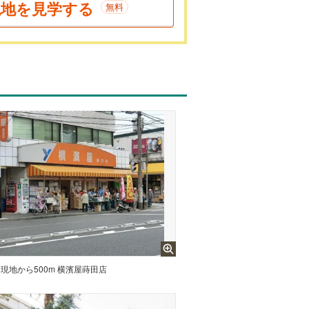
現地を見学する
無料
現地から500m 横濱屋蒔田店