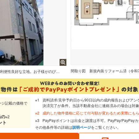
間取り図
駐車場専用使用権付。2路線利用可能の利便性良好な立地。お子様がのびのびと遊べる公園や教育施設、毎日の食卓を支える買物施設が徒歩10分圏内の暮らしやすい住環境です。
資料請求/見学予約日から90日以内の成約報告およびアン
ージ記載の価格で
決済完了が条件。当該不動産会社に連絡済みの場合は対
成約した物件価格に応じて付与額が変わるため実際にも
当
の
※2
PayPayポイントは出金と譲渡は不可。PayPay/PayP
ント
その他条件等の詳細は
説明ページ
をご覧ください。