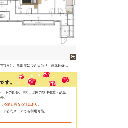
新規内装リフォーム済（令和7年3月）。角部屋につき日当り、通風良好。階下への生活音を気にせず暮らせる1階部分。段差のないフラットな設計のためどんな世代の方でも暮らしやすくなっています。
ケートの回答、180日以内の物件引渡・残金
象外。
らえる額と異なる場合あり。
ayカード公式ストアでも利用可能。