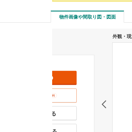
物件画像や間取り図・図面
外観・現
資料をもらう
無料
室内･現地を見学する
無料
特徴の似た物件を見る
お気に入りに追加する