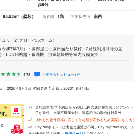
歩6分
95.52m
（壁芯）
1階
南西
所在階
主要採光面
2
チュリー21グローバルホーム）
（令和7年3月）・角部屋につき日当たり良好・2路線利用可能の立
・LDK16帖超・食洗機、浴室乾燥機等室内設備充実
不動産会社レビュー8件
4.75
：2026年8月1日 次回更新予定日：2026年8月14日
資料請求/見学予約日から90日以内の成約報告およびアンケー
了が条件。当該不動産会社に連絡済みの場合は対象外。
成約した物件価格に応じて付与額が変わるため実際にもらえ
※2
PayPayポイントは出金と譲渡は不可。PayPay/PayPay
その他条件等の詳細は
説明ページ
をご覧ください。