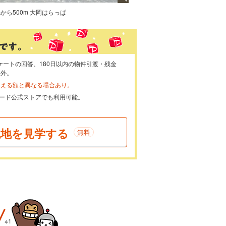
から500m 大岡はらっぱ
ケートの回答、180日以内の物件引渡・残金
象外。
らえる額と異なる場合あり。
ayカード公式ストアでも利用可能。
現地を見学する
無料
※1