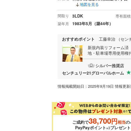
地図を見る
間取り
3LDK
専有面積
1983年5月（築44年）
築年月
おすすめポイント
工藤幸治 （セン
新規内装リフォーム済
地・駐車場専用使用権付
シルバー推奨店
センチュリー21グローバルホーム
情報掲載開始日：2025年9月19日 情報更新日
38,700
円
ご成約で
相当
の
PayPayポイント
プレゼント
※3