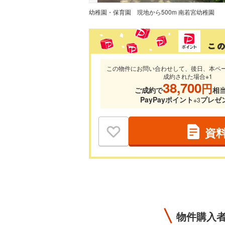
幼稚園・保育園
現地から500m 南若宮幼稚園
この物件にお問い合わせして、後日、本ペ
成約された場合※1
38,700
円
ご成約で
相
PayPayポイント
プレゼ
※3
資
物件購入