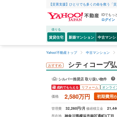
【災害支援】ひとりでも多くの命を救う「災
IDでもっ
ログイン
借りる
賃貸住宅
新築マンション
中古マンシ
Yahoo!不動産トップ
中古マンション
シティコープ弘
おすすめ
シルバー推奨店 取り扱い物件
リフォーム
オンライ
成約でもらえる
2,580万円
初期費用
価格
32,260円/月
21,4
管理費
修繕積立金
所在地
神奈川県横浜市南区通町3丁目