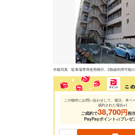
外観写真
この物件にお問い合わせして、後日、本ペ
成約された場合※1
38,700
円
ご成約で
相
PayPayポイント
プレゼ
※3