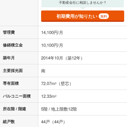
る値は、実際の金融機関等における貸出金利とは何ら関係がなく、実際
不動産会社に相談しませんか？
の金融機関等における貸出金利を何ら保証するものではありません。返
済方法「元利均等返済」にて算出しております。入力された金利を35年
初期費用が知りたい
無料
適用した場合の計算結果を表示しています。
その他月額費用や、初期費用がかかります。ご注意ください。実際にお
借り入れの際は各金融機関等に、必ずご自身でご確認をお願いいたしま
管理費
14,100円/月
す。
条件によってお借り入れができないことがあります。
修繕積立金
10,100円/月
不動産会社に購入相談をする
無料
築年月
2014年10月（築12年）
閉じる
主要採光面
南
専有面積
72.07m
（壁芯）
2
バルコニー面積
12.33m
2
所在階 / 階建
5階 / 地上階数12階
総戸数
44戸（44戸）