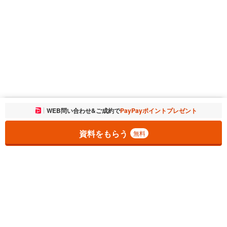
お気に入りに追加しました。
WEB問い合わせ&ご成約で
PayPayポイントプレゼント
一覧を開く
資料をもらう
無料
1
チェックした
件
をまとめて
資料をもらう
無料