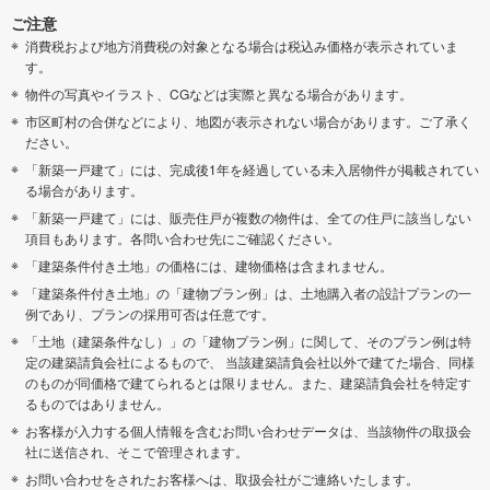
ご注意
消費税および地方消費税の対象となる場合は税込み価格が表示されていま
す。
物件の写真やイラスト、CGなどは実際と異なる場合があります。
市区町村の合併などにより、地図が表示されない場合があります。ご了承く
ださい。
「新築一戸建て」には、完成後1年を経過している未入居物件が掲載されてい
る場合があります。
「新築一戸建て」には、販売住戸が複数の物件は、全ての住戸に該当しない
項目もあります。各問い合わせ先にご確認ください。
「建築条件付き土地」の価格には、建物価格は含まれません。
「建築条件付き土地」の「建物プラン例」は、土地購入者の設計プランの一
例であり、プランの採用可否は任意です。
「土地（建築条件なし）」の「建物プラン例」に関して、そのプラン例は特
定の建築請負会社によるもので、 当該建築請負会社以外で建てた場合、同様
のものが同価格で建てられるとは限りません。また、建築請負会社を特定す
るものではありません。
お客様が入力する個人情報を含むお問い合わせデータは、当該物件の取扱会
社に送信され、そこで管理されます。
お問い合わせをされたお客様へは、取扱会社がご連絡いたします。