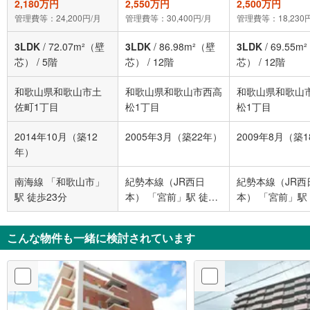
2,180万円
2,550万円
2,500万円
管理費等：24,200円/月
管理費等：30,400円/月
管理費等：18,230
3LDK
/
72.07m²（壁
3LDK
/
86.98m²（壁
3LDK
/
69.55m
芯）
/
5階
芯）
/
12階
芯）
/
12階
和歌山県和歌山市土
和歌山県和歌山市西高
和歌山県和歌山
佐町1丁目
松1丁目
松1丁目
2014年10月（築12
2005年3月（築22年）
2009年8月（築
年）
南海線 「和歌山市」
紀勢本線（JR西日
紀勢本線（JR西
駅 徒歩23分
本） 「宮前」駅 徒歩
本） 「宮前」駅
29分
32分
こんな物件も一緒に検討されています