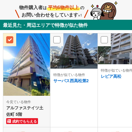
物件購入者
平均6物件以上
は
の
お問い合わせをしています
※1
最近見た・周辺エリアで特徴が似た物件
特徴が似ている物
特徴が似ている物件
レピア高松
サーパス西高松第2
今見ている物件
アルファステイツ土
佐町 5階
成約でもらえる