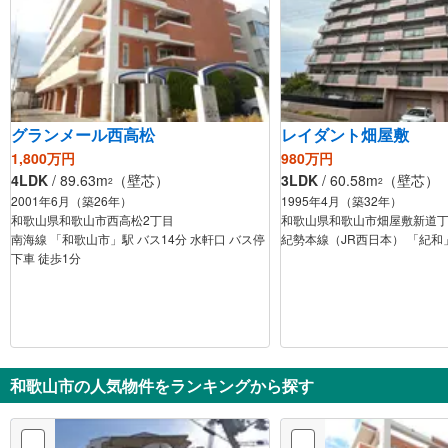
グランメール西高松
レイダント畑屋敷
1,800万円
980万円
4LDK
/ 89.63m
（壁芯）
3LDK
/ 60.58m
（壁芯）
2
2
2001年6月（築26年）
1995年4月（築32年）
和歌山県和歌山市西高松2丁目
和歌山県和歌山市畑屋敷新道
南海線 「和歌山市」駅 バス14分 水軒口 バス停
紀勢本線（JR西日本） 「紀和」
下車 徒歩1分
和歌山市の人気物件をランキングから探す