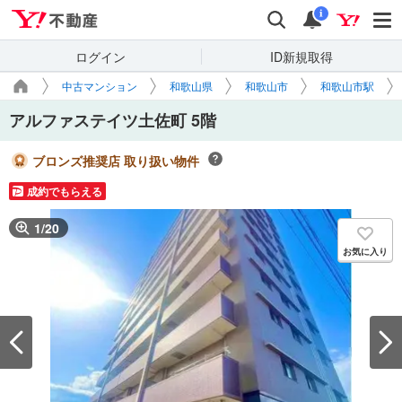
Yahoo!不動産
検索
通知
i
ログイン
ID新規取得
中古マンション
和歌山県
和歌山市
和歌山市駅
アルファステイツ土佐町 5階
ブロンズ推奨店 取り扱い物件
成約でもらえる
1
/
20
お気に入り