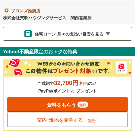
ブロンズ推奨店
株式会社穴吹ハウジングサービス 関西営業所
住宅ローン 月々の支払い目安を見る
支払いの目安をシミュレーションすることができます。
Yahoo!不動産限定のおトクな特典
％
金利
32,700円
ご成約で
相当
の
※2
0.01%
14.99%
PayPayポイント
プレゼント
※3
資料をもらう
無料
返済期間
一般的には最長35年まで借り入れ可能です。多くの金融機関
室内･現地を見学する
無料
が完済時の年齢は80歳までを条件としています。
万円
頭金
閉じる