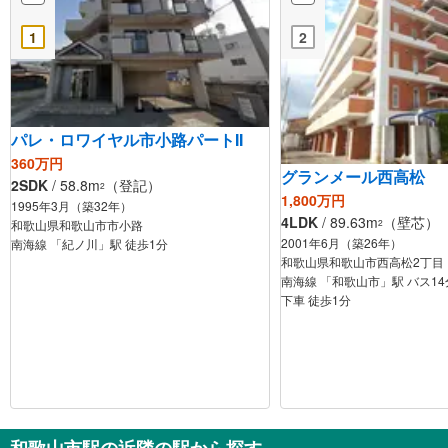
1
2
パレ・ロワイヤル市小路パートII
360万円
グランメール西高松
2SDK
/ 58.8m
（登記）
2
1,800万円
1995年3月（築32年）
4LDK
/ 89.63m
（壁芯）
2
和歌山県和歌山市市小路
2001年6月（築26年）
南海線 「紀ノ川」駅 徒歩1分
和歌山県和歌山市西高松2丁目
南海線 「和歌山市」駅 バス14
下車 徒歩1分
和歌山市駅の近隣の駅から探す