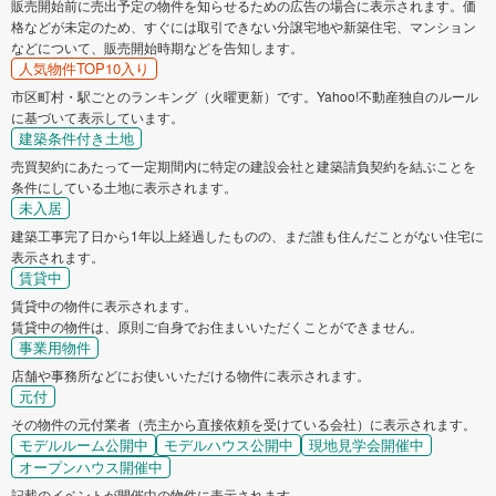
販売開始前に売出予定の物件を知らせるための広告の場合に表示されます。価
格などが未定のため、すぐには取引できない分譲宅地や新築住宅、マンション
などについて、販売開始時期などを告知します。
人気物件TOP10入り
市区町村・駅ごとのランキング（火曜更新）です。Yahoo!不動産独自のルール
に基づいて表示しています。
建築条件付き土地
売買契約にあたって一定期間内に特定の建設会社と建築請負契約を結ぶことを
条件にしている土地に表示されます。
未入居
建築工事完了日から1年以上経過したものの、まだ誰も住んだことがない住宅に
表示されます。
賃貸中
賃貸中の物件に表示されます。
賃貸中の物件は、原則ご自身でお住まいいただくことができません。
事業用物件
店舗や事務所などにお使いいただける物件に表示されます。
元付
その物件の元付業者（売主から直接依頼を受けている会社）に表示されます。
モデルルーム公開中
モデルハウス公開中
現地見学会開催中
オープンハウス開催中
記載のイベントが開催中の物件に表示されます。