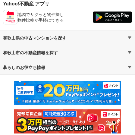
Yahoo!不動産 アプリ
地図でサクッと物件探し
物件比較が手軽にできる
和歌山県の中古マンションを探す
和歌山市の不動産情報を探す
路線・駅から探す
地域から探す
暮らしのお役立ち情報
不動産・住宅
賃貸住宅
通勤・通学時間から探す
地図から探す
マンションカタログ
教えて！住まいの先生
新築マンション
中古マンション
新築一戸建て
中古一戸建て
注文住宅
土地
売却査定