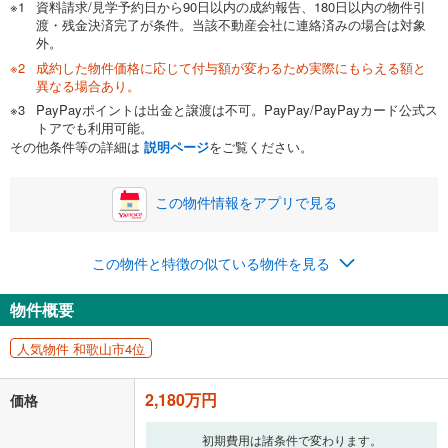
資料請求/見学予約日から90日以内の成約報告、180日以内の物件引
渡・残金決済完了が条件。当該不動産会社に連絡済みの場合は対象
外。
成約した物件価格に応じて付与額が変わるため実際にもらえる額と
0万円
2,180万円
異なる場合あり。
自己資金から住宅購入にかけられる金額を入力してくださ
PayPayポイントは出金と譲渡は不可。PayPay/PayPayカード公式ス
い。一般的には物件価格の2割までが目安です。
万円
トアでも利用可能。
ボーナス
閉じる
/回
その他条件等の詳細は
説明ページ
をご覧ください。
この物件情報をアプリで見る
0円
2,180万円
年2回払いを想定しています。毎月の返済額に加えて、ボー
この物件と特徴の似ている物件を見る
ナス時の増額分（1回分）を入力してください。
ボーナス払いの限度額は金融機関によって異なります。
物件概要
80,789
円
/月
月々の返済額
閉じる
ローン返済額
56,589
円
（頭金比率
0
%
）
人気物件 和歌山市4位
＋修繕積立金
10,100
円
＋管理費
14,100
円
2,180万円
価格
「金利」については、ご利用を予定されている金融機関等にご確認の
上、ご自身での入力をお願いいたします。初期設定で自動入力されてい
初期費用は諸条件で変わります。