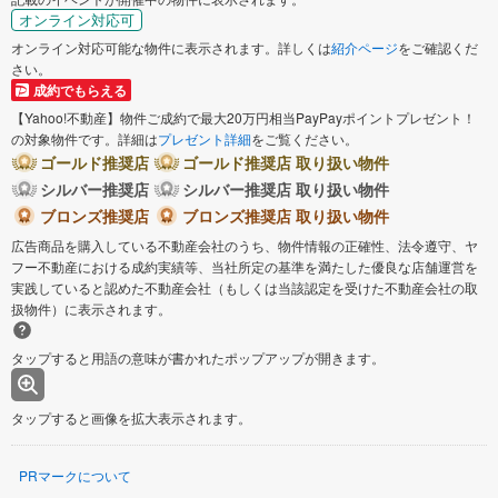
オンライン対応可
オンライン対応可能な物件に表示されます。詳しくは
紹介ページ
をご確認くだ
さい。
成約でもらえる
【Yahoo!不動産】物件ご成約で最大20万円相当PayPayポイントプレゼント！
の対象物件です。詳細は
プレゼント詳細
をご覧ください。
ゴールド推奨店
ゴールド推奨店 取り扱い物件
シルバー推奨店
シルバー推奨店 取り扱い物件
ブロンズ推奨店
ブロンズ推奨店 取り扱い物件
広告商品を購入している不動産会社のうち、物件情報の正確性、法令遵守、ヤ
フー不動産における成約実績等、当社所定の基準を満たした優良な店舗運営を
実践していると認めた不動産会社（もしくは当該認定を受けた不動産会社の取
扱物件）に表示されます。
タップすると用語の意味が書かれたポップアップが開きます。
タップすると画像を拡大表示されます。
PRマークについて