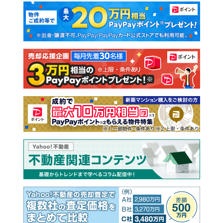
マンションカタログ
教えて！住まいの先生
新築マンション
中古マンション
新築一戸建て
中古一戸建て
注文住宅
土地
売却査定