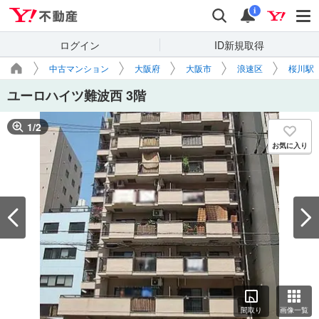
Yahoo!不動産
検索
通知
i
ログイン
ID新規取得
中古マンション
大阪府
大阪市
浪速区
桜川駅
ユーロハイツ難波西 3階
1
/
2
お気に入り
間取り
画像一覧