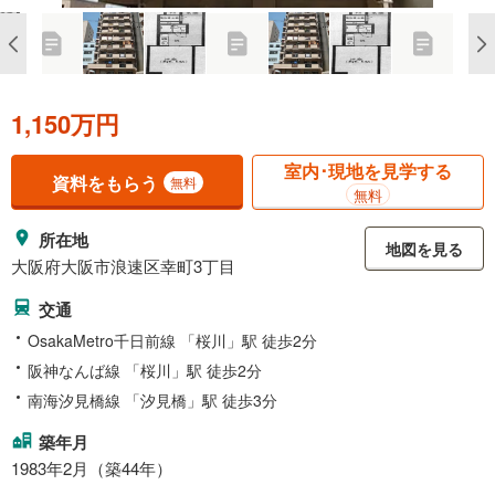
1,150万円
室内･現地を見学する
資料をもらう
無料
無料
所在地
地図を見る
大阪府大阪市浪速区幸町3丁目
交通
OsakaMetro千日前線 「桜川」駅 徒歩2分
阪神なんば線 「桜川」駅 徒歩2分
南海汐見橋線 「汐見橋」駅 徒歩3分
築年月
1983年2月（築44年）