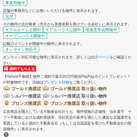
事業用物件
店舗や事務所などにお使いいただける物件に表示されます。
元付
その物件の元付業者（売主から直接依頼を受けている会社）に表示されます。
モデルルーム公開中
モデルハウス公開中
現地見学会開催中
オープンハウス開催中
記載のイベントが開催中の物件に表示されます。
オンライン対応可
オンライン対応可能な物件に表示されます。詳しくは
紹介ページ
をご確認くだ
さい。
成約でもらえる
【Yahoo!不動産】物件ご成約で最大20万円相当PayPayポイントプレゼント！
の対象物件です。詳細は
プレゼント詳細
をご覧ください。
ゴールド推奨店
ゴールド推奨店 取り扱い物件
シルバー推奨店
シルバー推奨店 取り扱い物件
ブロンズ推奨店
ブロンズ推奨店 取り扱い物件
広告商品を購入している不動産会社のうち、物件情報の正確性、法令遵守、ヤ
フー不動産における成約実績等、当社所定の基準を満たした優良な店舗運営を
実践していると認めた不動産会社（もしくは当該認定を受けた不動産会社の取
扱物件）に表示されます。