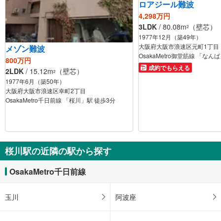
ロアジール難波
4,298万円
3LDK
/ 80.08m
（壁芯）
2
1977年12月（築49年）
大阪府大阪市浪速区元町1丁目
メゾン難波
OsakaMetro御堂筋線 「なん
800万円
成約でもらえる
2LDK
/ 15.12m
（壁芯）
2
1977年6月（築50年）
大阪府大阪市浪速区幸町2丁目
OsakaMetro千日前線 「桜川」駅 徒歩3分
桜川駅の近隣の駅から探す
OsakaMetro千日前線
玉川
阿波座