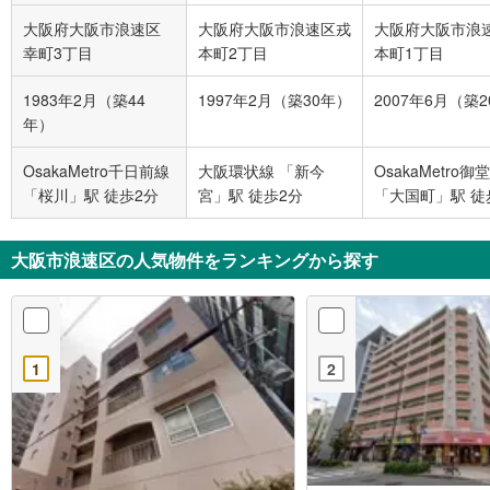
大阪府大阪市浪速区
大阪府大阪市浪速区戎
大阪府大阪市浪
幸町3丁目
本町2丁目
本町1丁目
1983年2月（築44
1997年2月（築30年）
2007年6月（築
年）
OsakaMetro千日前線
大阪環状線 「新今
OsakaMetro御
「桜川」駅 徒歩2分
宮」駅 徒歩2分
「大国町」駅 徒
大阪市浪速区の人気物件をランキングから探す
1
2