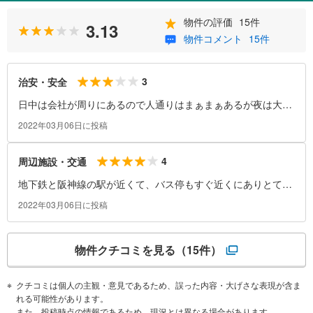
物件の評価
15件
3.13
物件コメント
15件
3
治安・安全
日中は会社が周りにあるので人通りはまぁまぁあるが夜は大通
りに面していないので少ないと思う。
2022年03月06日に投稿
4
周辺施設・交通
地下鉄と阪神線の駅が近くて、バス停もすぐ近くにありとても
便利。
2022年03月06日に投稿
物件クチコミを見る
（15件）
クチコミは個人の主観・意見であるため、誤った内容・大げさな表現が含ま
れる可能性があります。
また、投稿時点の情報であるため、現況とは異なる場合があります。