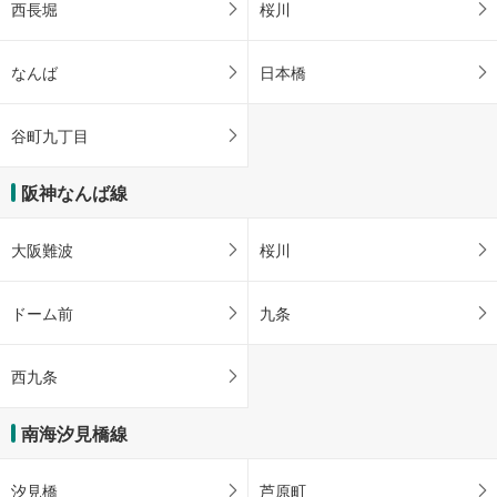
西長堀
桜川
なんば
日本橋
谷町九丁目
阪神なんば線
大阪難波
桜川
ドーム前
九条
西九条
南海汐見橋線
汐見橋
芦原町