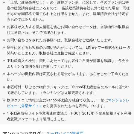
「土地（建築条件なし）」の「建物プラン例」に関して、そのプラン例は特
定の建築請負会社によるもので、 当該建築請負会社以外で建てた場合、同様
のものが同価格で建てられるとは限りません。また、建築請負会社を特定す
るものではありません。
お客様が入力する個人情報を含むお問い合わせデータは、当該物件の取扱会
社に送信され、そこで管理されます。
お問い合わせをされたお客様へは、取扱会社がご連絡いたします。
物件に関するお客様のお問い合わせについては、LINEヤフー株式会社は一切
関与いたしません。取扱会社に直接ご確認ください。
不動産購入の検討、契約にあたってはお客様ご自身が情報を確認し、各会社
より十分な説明を受け判断してください。
本ページの掲載内容は変更される場合があります。あらかじめご了承くださ
い。
市区町村・駅ごとの物件ランキングは、Yahoo!不動産独自のルールに基づい
て表示しています。（ランキングは火曜更新されます）
物件クチコミ情報は主にYahoo!不動産が独自で収集し、一部は
マンションレ
ビュー（外部サイト）
から提供されたものを表示しています。
1 不動産情報サイト事業者連絡協議会（RSC）2018年 不動産情報サイト利用
者意識アンケートより引用しました。
マンションカタログ：
ユーロハイツ難波西