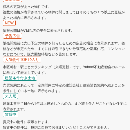
価格の更新があった物件です。
複数の価格が表示されている物件に関しましてはそのうちの１つ以上に更新が
あった場合に表示されます。
NEW
情報公開日が7日以内の場合に表示されます。
予告広告
販売開始前に売出予定の物件を知らせるための広告の場合に表示されます。価
格などが未定のため、すぐには取引できない分譲宅地や新築住宅、マンション
などについて、販売開始時期などを告知します。
人気物件TOP10入り
市区町村・駅ごとのランキング（火曜更新）です。Yahoo!不動産独自のルール
に基づいて表示しています。
建築条件付き土地
売買契約にあたって一定期間内に特定の建設会社と建築請負契約を結ぶことを
条件にしている土地に表示されます。
未入居
建築工事完了日から1年以上経過したものの、まだ誰も住んだことがない住宅に
表示されます。
賃貸中
賃貸中の物件に表示されます。
賃貸中の物件は、原則ご自身でお住まいいただくことができません。