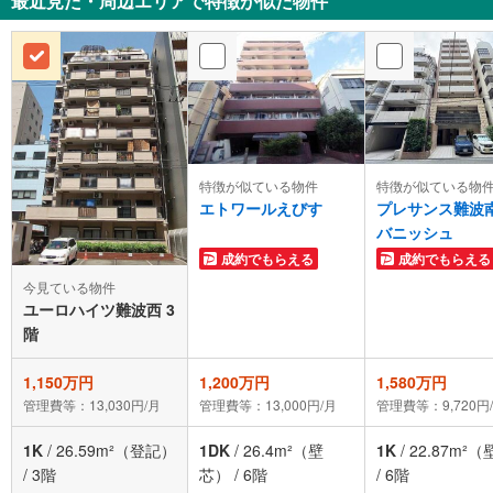
最近見た・周辺エリアで特徴が似た物件
特徴が似ている物件
特徴が似ている物
エトワールえびす
プレサンス難波
バニッシュ
成約でもらえる
成約でもらえる
今見ている物件
ユーロハイツ難波西 3
階
1,150万円
1,200万円
1,580万円
管理費等：13,030円/月
管理費等：13,000円/月
管理費等：9,720円
1K
/
26.59m²（登記）
1DK
/
26.4m²（壁
1K
/
22.87m²
/
3階
芯）
/
6階
/
6階