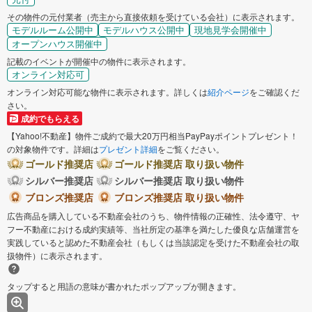
その物件の元付業者（売主から直接依頼を受けている会社）に表示されます。
モデルルーム公開中
モデルハウス公開中
現地見学会開催中
オープンハウス開催中
記載のイベントが開催中の物件に表示されます。
オンライン対応可
オンライン対応可能な物件に表示されます。詳しくは
紹介ページ
をご確認くだ
さい。
成約でもらえる
【Yahoo!不動産】物件ご成約で最大20万円相当PayPayポイントプレゼント！
の対象物件です。詳細は
プレゼント詳細
をご覧ください。
ゴールド推奨店
ゴールド推奨店 取り扱い物件
シルバー推奨店
シルバー推奨店 取り扱い物件
ブロンズ推奨店
ブロンズ推奨店 取り扱い物件
広告商品を購入している不動産会社のうち、物件情報の正確性、法令遵守、ヤ
フー不動産における成約実績等、当社所定の基準を満たした優良な店舗運営を
実践していると認めた不動産会社（もしくは当該認定を受けた不動産会社の取
扱物件）に表示されます。
タップすると用語の意味が書かれたポップアップが開きます。