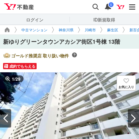
Yahoo!不動産
検索
通知
i
ログイン
ID新規取得
中古マンション
神奈川県
川崎市
麻生区
新百
新ゆりグリーンタウンアカシア街区1号棟 13階
ゴールド推奨店 取り扱い物件
成約でもらえる
1
/
29
お気に入り