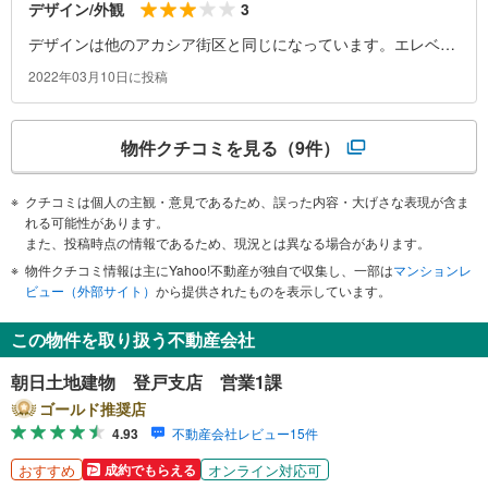
3
デザイン/外観
デザインは他のアカシア街区と同じになっています。エレベー
ターの数は多くはないですが、慣れれば問題ないでしょう。
2022年03月10日に投稿
物件クチコミを見る
（9件）
クチコミは個人の主観・意見であるため、誤った内容・大げさな表現が含ま
れる可能性があります。
また、投稿時点の情報であるため、現況とは異なる場合があります。
物件クチコミ情報は主にYahoo!不動産が独自で収集し、一部は
マンションレ
ビュー（外部サイト）
から提供されたものを表示しています。
この物件を取り扱う不動産会社
朝日土地建物 登戸支店 営業1課
ゴールド推奨店
4.93
不動産会社レビュー15件
おすすめ
オンライン対応可
成約でもらえる