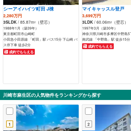
シーアイハイツ町田 J棟
マイキャッスル登戸
2,280万円
3,699万円
3SLDK
/ 85.87m
（壁芯）
3LDK
/ 60.06m
（壁芯）
2
2
1988年1月（築39年）
1997年3月（築30年）
東京都町田市山崎町
神奈川県川崎市多摩区中野島5
小田急小田原線 「町田」駅 バス15分 下山崎 バ
南武線 「中野島」駅 徒歩15分
ス停下車 徒歩2分
成約でもらえる
成約でもらえる
川崎市麻生区の人気物件をランキングから探す
1
2