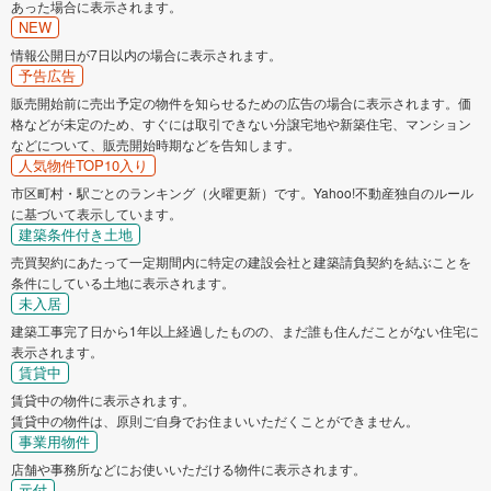
あった場合に表示されます。
NEW
情報公開日が7日以内の場合に表示されます。
予告広告
販売開始前に売出予定の物件を知らせるための広告の場合に表示されます。価
格などが未定のため、すぐには取引できない分譲宅地や新築住宅、マンション
などについて、販売開始時期などを告知します。
人気物件TOP10入り
市区町村・駅ごとのランキング（火曜更新）です。Yahoo!不動産独自のルール
に基づいて表示しています。
建築条件付き土地
売買契約にあたって一定期間内に特定の建設会社と建築請負契約を結ぶことを
条件にしている土地に表示されます。
未入居
建築工事完了日から1年以上経過したものの、まだ誰も住んだことがない住宅に
表示されます。
賃貸中
賃貸中の物件に表示されます。
賃貸中の物件は、原則ご自身でお住まいいただくことができません。
事業用物件
店舗や事務所などにお使いいただける物件に表示されます。
元付