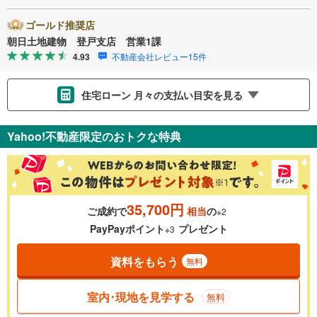
ゴールド推奨店
朝日土地建物 登戸支店 営業1課
4.93
不動産会社レビュー15件
住宅ローン 月々の支払い目安を見る
支払いの目安をシミュレーションすることができます。
Yahoo!不動産限定のおトクな特典
％
金利
35,700円
ご成約で
相当
の
※2
0.01%
14.99%
PayPayポイント
プレゼント
※3
資料をもらう
無料
返済期間
一般的には最長35年まで借り入れ可能です。多くの金融機関
室内･現地を見学する
無料
が完済時の年齢は80歳までを条件としています。