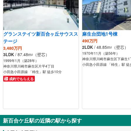
グランステイツ新百合ヶ丘サウスス
麻生台団地1号棟
テージ
490万円
2LDK
/ 48.85m
（壁芯）
3,480万円
2
1970年11月（築56年）
3LDK
/ 87.48m
（壁芯）
2
神奈川県川崎市麻生区下麻生1
1999年1月（築28年）
小田急小田原線 「柿生」駅 徒
神奈川県川崎市麻生区片平4丁目
小田急小田原線 「柿生」駅 徒歩10分
成約でもらえる
新百合ケ丘駅の近隣の駅から探す