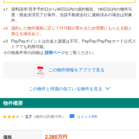
万円
頭金
閉じる
資料請求/見学予約日から90日以内の成約報告、180日以内の物件引
渡・残金決済完了が条件。当該不動産会社に連絡済みの場合は対象
外。
成約した物件価格に応じて付与額が変わるため実際にもらえる額と
0万円
2,380万円
異なる場合あり。
自己資金から住宅購入にかけられる金額を入力してくださ
PayPayポイントは出金と譲渡は不可。PayPay/PayPayカード公式ス
い。一般的には物件価格の2割までが目安です。
万円
トアでも利用可能。
ボーナス
閉じる
/回
その他条件等の詳細は
説明ページ
をご覧ください。
この物件情報をアプリで見る
0円
2,380万円
年2回払いを想定しています。毎月の返済額に加えて、ボー
この物件と特徴の似ている物件を見る
ナス時の増額分（1回分）を入力してください。
ボーナス払いの限度額は金融機関によって異なります。
物件概要
79,981
円
/月
月々の返済額
閉じる
ローン返済額
61,781
円
（頭金比率
0
%
）
3.7
（物件の評価10件）
コメント9件
＋修繕積立金
9,000
円
＋管理費
9,200
円
2,380万円
「金利」については、ご利用を予定されている金融機関等にご確認の
価格