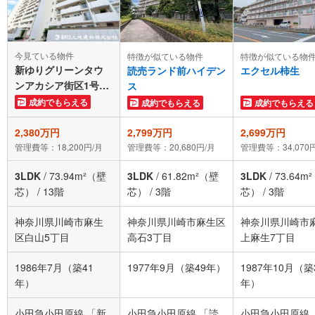
今見ている物件
特徴が似ている物件
特徴が似ている物
新ゆりグリーンタウ
読売ランド前ハイデン
エクセル柿生
ンアカシア街区1号棟
ス
13階
成約でもらえる
成約でもらえる
成約でもらえる
2,380万円
2,799万円
2,699万円
管理費等：18,200円/月
管理費等：20,680円/月
管理費等：34,070
3LDK
/
73.94m²（壁
3LDK
/
61.82m²（壁
3LDK
/
73.64m
芯）
/
13階
芯）
/
3階
芯）
/
3階
神奈川県川崎市麻生
神奈川県川崎市麻生区
神奈川県川崎市
区白山5丁目
高石3丁目
上麻生7丁目
1986年7月（築41
1977年9月（築49年）
1987年10月（築
年）
年）
小田急小田原線 「新
小田急小田原線 「読
小田急小田原線 