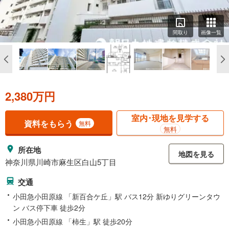
間取り
画像一覧
2,380万円
室内･現地を見学する
資料をもらう
無料
無料
所在地
地図を見る
神奈川県川崎市麻生区白山5丁目
交通
小田急小田原線 「新百合ケ丘」駅 バス12分 新ゆりグリーンタウ
ン バス停下車 徒歩2分
小田急小田原線 「柿生」駅 徒歩20分