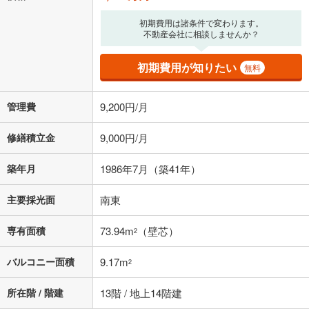
上、ご自身での入力をお願いいたします。初期設定で自動入力されてい
る値は、実際の金融機関等における貸出金利とは何ら関係がなく、実際
初期費用は諸条件で変わります。
の金融機関等における貸出金利を何ら保証するものではありません。返
不動産会社に相談しませんか？
済方法「元利均等返済」にて算出しております。入力された金利を35年
適用した場合の計算結果を表示しています。
初期費用が知りたい
無料
その他月額費用や、初期費用がかかります。ご注意ください。実際にお
借り入れの際は各金融機関等に、必ずご自身でご確認をお願いいたしま
す。
管理費
9,200円/月
条件によってお借り入れができないことがあります。
修繕積立金
9,000円/月
不動産会社に購入相談をする
無料
築年月
1986年7月（築41年）
閉じる
主要採光面
南東
専有面積
73.94m
（壁芯）
2
バルコニー面積
9.17m
2
所在階 / 階建
13階 / 地上14階建