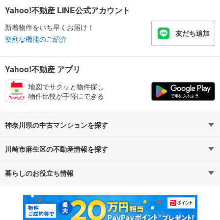
Yahoo!不動産 LINE公式アカウント
新着物件をいち早くお届け！
友だち追加
便利な機能のご紹介
Yahoo!不動産 アプリ
地図でサクッと物件探し
物件比較が手軽にできる
神奈川県の中古マンションを探す
川崎市麻生区の不動産情報を探す
路線・駅から探す
地域から探す
暮らしのお役立ち情報
不動産・住宅
賃貸住宅
通勤・通学時間から探す
地図から探す
マンションカタログ
教えて！住まいの先生
新築マンション
中古マンション