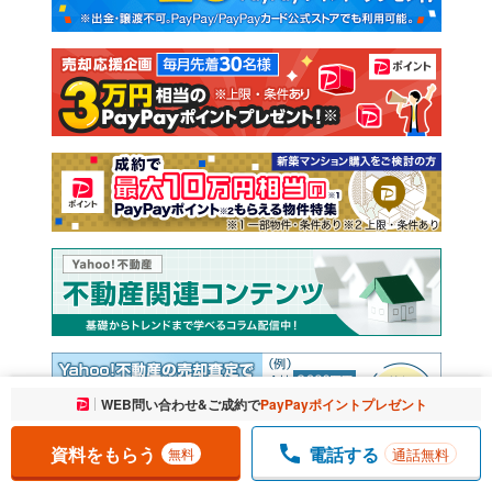
新築一戸建て
中古一戸建て
注文住宅
土地
売却査定
お気に入りに追加しました。
WEB問い合わせ&ご成約で
PayPayポイントプレゼント
一覧を開く
資料をもらう
電話する
通話無料
無料