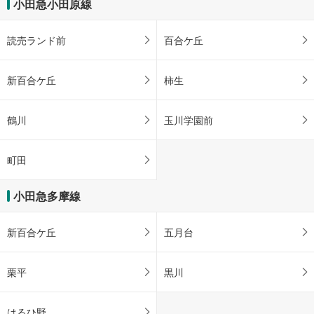
小田急小田原線
読売ランド前
百合ケ丘
新百合ケ丘
柿生
鶴川
玉川学園前
町田
小田急多摩線
新百合ケ丘
五月台
栗平
黒川
はるひ野