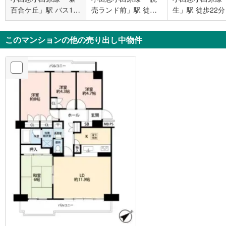
百合ケ丘」駅 バス12
売ランド前」駅 徒歩7
生」駅 徒歩22分
分 新ゆりグリーンタ
分
ウン バス停下車 徒歩
このマンションの他の売り出し中物件
2分