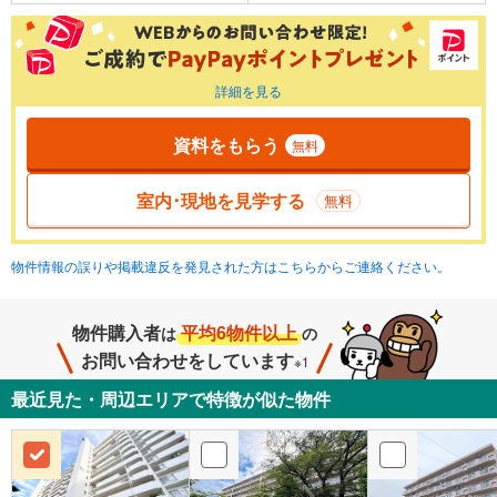
詳細を見る
資料をもらう
無料
室内･現地を見学する
無料
物件情報の誤りや掲載違反を発見された方はこちらからご連絡ください。
物件購入者
平均6物件以上
は
の
お問い合わせをしています
※1
最近見た・周辺エリアで特徴が似た物件