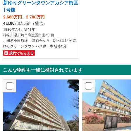
新ゆりグリーンタウンアカシア街区
1号棟
2,680万円、2,780万円
4LDK
/ 87.5m
（壁芯）
2
1986年7月（築41年）
神奈川県川崎市麻生区白山5丁目
小田急小田原線 「新百合ケ丘」駅 バス14分 新
ゆりグリーンタウン バス停下車 徒歩2分
成約でもらえる
こんな物件も一緒に検討されています