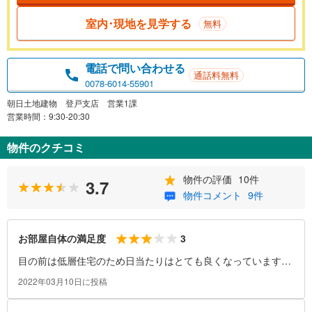
室内･現地を見学する
無料
電話で問い合わせる
通話料無料
0078-6014-55901
朝日土地建物 登戸支店 営業1課
営業時間：9:30-20:30
物件のクチコミ
物件の評価
10件
3.7
物件コメント
9件
3
お部屋自体の満足度
目の前は低層住宅のため日当たりはとても良くなっています。
すぐそばに白山神社がありますが、ベランダからは見えませ
2022年03月10日に投稿
ん。その代わり緑豊かな風景が目の前に広がります。