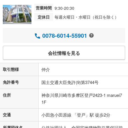
営業時間
9:30-20:30
定休日
毎週火曜日・水曜日（祝日を除く）
0078-6014-55901
会社情報を見る
取引態様
仲介
免許番号
国土交通大臣免許(9)第3744号
住所
神奈川県川崎市多摩区登戸2423-1 maruei7
1F
交通
小田急小田原線 「登戸」駅 徒歩2分
所属団体名
公益社団法人 全国宅地建物取引業保証協