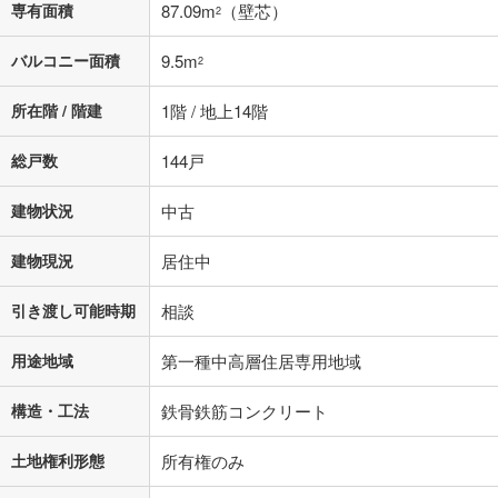
専有面積
87.09m
（壁芯）
2
バルコニー面積
9.5m
2
所在階 / 階建
1階 / 地上14階
総戸数
144戸
建物状況
中古
建物現況
居住中
引き渡し可能時期
相談
用途地域
第一種中高層住居専用地域
構造・工法
鉄骨鉄筋コンクリート
土地権利形態
所有権のみ