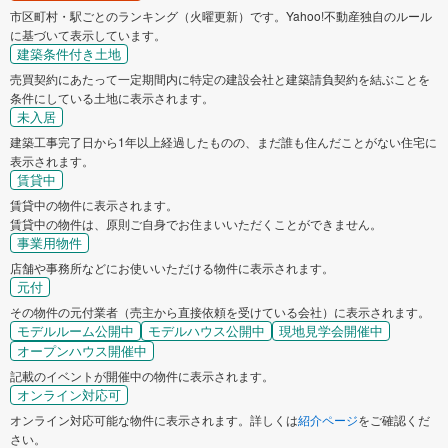
市区町村・駅ごとのランキング（火曜更新）です。Yahoo!不動産独自のルール
に基づいて表示しています。
建築条件付き土地
売買契約にあたって一定期間内に特定の建設会社と建築請負契約を結ぶことを
条件にしている土地に表示されます。
未入居
建築工事完了日から1年以上経過したものの、まだ誰も住んだことがない住宅に
表示されます。
賃貸中
賃貸中の物件に表示されます。
賃貸中の物件は、原則ご自身でお住まいいただくことができません。
事業用物件
店舗や事務所などにお使いいただける物件に表示されます。
元付
その物件の元付業者（売主から直接依頼を受けている会社）に表示されます。
モデルルーム公開中
モデルハウス公開中
現地見学会開催中
オープンハウス開催中
記載のイベントが開催中の物件に表示されます。
オンライン対応可
オンライン対応可能な物件に表示されます。詳しくは
紹介ページ
をご確認くだ
さい。