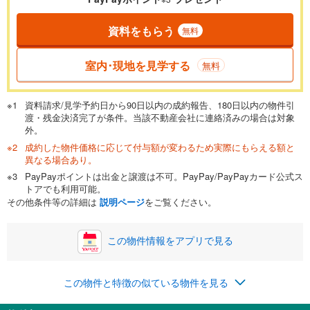
資料をもらう
無料
返済期間
一般的には最長35年まで借り入れ可能です。多くの金融機関
室内･現地を見学する
無料
が完済時の年齢は80歳までを条件としています。
万円
頭金
閉じる
資料請求/見学予約日から90日以内の成約報告、180日以内の物件引
渡・残金決済完了が条件。当該不動産会社に連絡済みの場合は対象
外。
成約した物件価格に応じて付与額が変わるため実際にもらえる額と
0万円
4,499万円
異なる場合あり。
自己資金から住宅購入にかけられる金額を入力してくださ
PayPayポイントは出金と譲渡は不可。PayPay/PayPayカード公式ス
い。一般的には物件価格の2割までが目安です。
万円
トアでも利用可能。
ボーナス
閉じる
/回
その他条件等の詳細は
説明ページ
をご覧ください。
この物件情報をアプリで見る
0円
4,499万円
年2回払いを想定しています。毎月の返済額に加えて、ボー
この物件と特徴の似ている物件を見る
ナス時の増額分（1回分）を入力してください。
ボーナス払いの限度額は金融機関によって異なります。