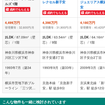
レクセル新子安
ジュエリアス横
ルズ 1階
安
成約でもらえる
成約でもらえる
成約でもらえる
4,499万円
4,398万円
4,180万円
管理費等：32,600円/月
管理費等：31,900円/月
管理費等：40,420
2LDK
/
87.09m²（壁
2LDK
/
63.54m²（壁
2LDK
/
64.16m
芯）
/
1階
芯）
/
9階
芯）
/
1階
神奈川県横浜市神奈
神奈川県横浜市神奈川
神奈川県横浜市
川区三ツ沢下町
区子安通3丁目
区子安台2丁目
1993年7月（築34
1993年9月（築33年）
2009年3月（築
年）
横浜市営地下鉄ブル
京急本線 「京急新子
京浜東北線 「新
ーライン 「三ツ沢下
安」駅 徒歩9分
安」駅 徒歩12分
町」駅 徒歩7分
こんな物件も一緒に検討されています