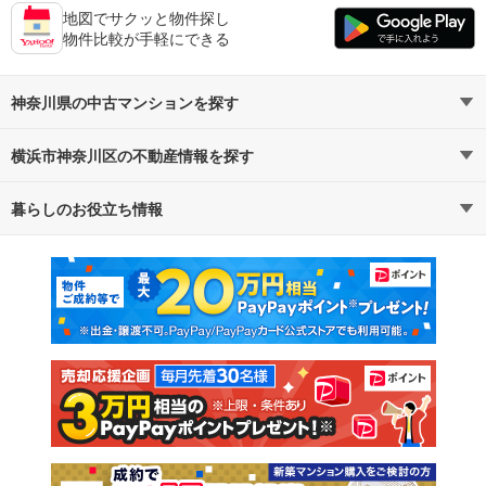
地図でサクッと物件探し
物件比較が手軽にできる
神奈川県の中古マンションを探す
横浜市神奈川区の不動産情報を探す
路線・駅から探す
地域から探す
暮らしのお役立ち情報
不動産・住宅
賃貸住宅
通勤・通学時間から探す
地図から探す
マンションカタログ
教えて！住まいの先生
新築マンション
中古マンション
新築一戸建て
中古一戸建て
注文住宅
土地
売却査定