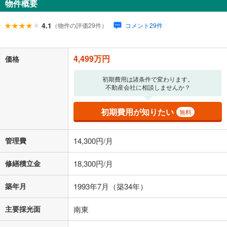
物件概要
149,387
円
/月
月々の返済額
閉じる
ローン返済額
116,787
円
（頭金比率
0
%
）
4.1
（物件の評価29件）
コメント29件
＋修繕積立金
18,300
円
＋管理費
14,300
円
4,499万円
「金利」については、ご利用を予定されている金融機関等にご確認の
価格
上、ご自身での入力をお願いいたします。初期設定で自動入力されてい
る値は、実際の金融機関等における貸出金利とは何ら関係がなく、実際
初期費用は諸条件で変わります。
の金融機関等における貸出金利を何ら保証するものではありません。返
不動産会社に相談しませんか？
済方法「元利均等返済」にて算出しております。入力された金利を35年
適用した場合の計算結果を表示しています。
初期費用が知りたい
無料
その他月額費用や、初期費用がかかります。ご注意ください。実際にお
借り入れの際は各金融機関等に、必ずご自身でご確認をお願いいたしま
す。
管理費
14,300円/月
条件によってお借り入れができないことがあります。
修繕積立金
18,300円/月
不動産会社に購入相談をする
無料
築年月
1993年7月（築34年）
閉じる
主要採光面
南東