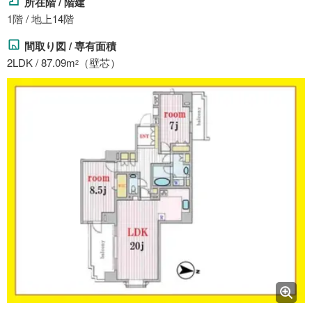
所在階 / 階建
1階 / 地上14階
間取り図 / 専有面積
2LDK / 87.09m
（壁芯）
2