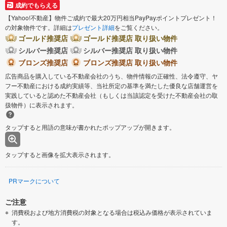
成約でもらえる
【Yahoo!不動産】物件ご成約で最大20万円相当PayPayポイントプレゼント！
の対象物件です。詳細は
プレゼント詳細
をご覧ください。
ゴールド推奨店
ゴールド推奨店 取り扱い物件
シルバー推奨店
シルバー推奨店 取り扱い物件
ブロンズ推奨店
ブロンズ推奨店 取り扱い物件
広告商品を購入している不動産会社のうち、物件情報の正確性、法令遵守、ヤ
フー不動産における成約実績等、当社所定の基準を満たした優良な店舗運営を
実践していると認めた不動産会社（もしくは当該認定を受けた不動産会社の取
扱物件）に表示されます。
タップすると用語の意味が書かれたポップアップが開きます。
タップすると画像を拡大表示されます。
PRマークについて
ご注意
消費税および地方消費税の対象となる場合は税込み価格が表示されていま
す。