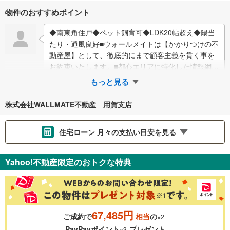
物件のおすすめポイント
◆南東角住戸◆ペット飼育可◆LDK20帖超え◆陽当
たり・通風良好■ウォールメイトは【かかりつけの不
動産屋】として、徹底的にまで顧客主義を貫く事を
お約束いたします。■都心エリアに特化した情報網を
駆使し、最良の不動産をご提案。■住宅ロ…
もっと見る
株式会社WALLMATE不動産 用賀支店
住宅ローン 月々の支払い目安を見る
支払いの目安をシミュレーションすることができます。
Yahoo!不動産限定のおトクな特典
％
金利
67,485円
ご成約で
相当
の
※2
0.01%
14.99%
PayPayポイント
プレゼント
※3