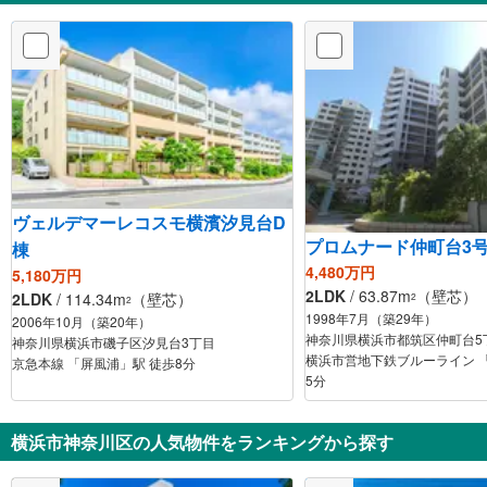
ヴェルデマーレコスモ横濱汐見台D
プロムナード仲町台3
棟
4,480万円
5,180万円
2LDK
/ 63.87m
（壁芯）
2LDK
/ 114.34m
（壁芯）
2
2
1998年7月（築29年）
2006年10月（築20年）
神奈川県横浜市都筑区仲町台5
神奈川県横浜市磯子区汐見台3丁目
横浜市営地下鉄ブルーライン 
京急本線 「屏風浦」駅 徒歩8分
5分
横浜市神奈川区の人気物件をランキングから探す