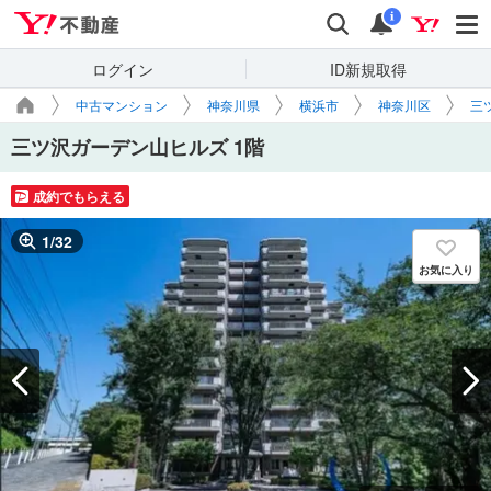
Yahoo!不動産
検索
通知
i
ログイン
ID新規取得
中古マンション
神奈川県
横浜市
神奈川区
三
三ツ沢ガーデン山ヒルズ 1階
成約でもらえる
1
/
32
お気に入り