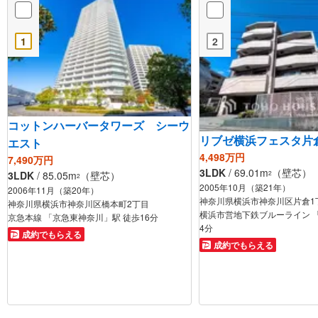
1
2
コットンハーバータワーズ シーウ
リブゼ横浜フェスタ片
エスト
4,498万円
7,490万円
3LDK
/ 69.01m
（壁芯）
2
3LDK
/ 85.05m
（壁芯）
2
2005年10月（築21年）
2006年11月（築20年）
神奈川県横浜市神奈川区片倉1
神奈川県横浜市神奈川区橋本町2丁目
横浜市営地下鉄ブルーライン 
京急本線 「京急東神奈川」駅 徒歩16分
4分
成約でもらえる
成約でもらえる