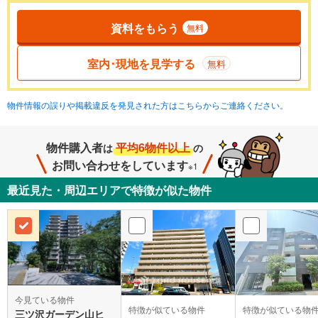
資料をもらう
無料
室内･現地を見学する
無料
物件情報の誤りや掲載違反を発見された方はこちらからご連絡ください。
物件購入者
平均6物件以上
は
の
お問い合わせをしています
※1
最近見た・周辺エリアで特徴が似た物件
今見ている物件
特徴が似ている物件
特徴が似ている物
三ツ沢ガーデン山ヒ