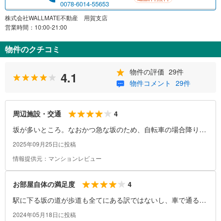
0078-6014-55653
株式会社WALLMATE不動産 用賀支店
営業時間：10:00-21:00
物件のクチコミ
物件の評価
29件
4.1
物件コメント
29件
4
周辺施設・交通
坂が多いところ。なおかつ急な坂のため、自転車の場合降りる
に登ることは困難。
2025年09月25日に投稿
情報提供元：マンションレビュー
4
お部屋自体の満足度
駅に下る坂の道が歩道も全てにある訳ではないし、車で通るに
も少し狭く感じている。
2024年05月18日に投稿