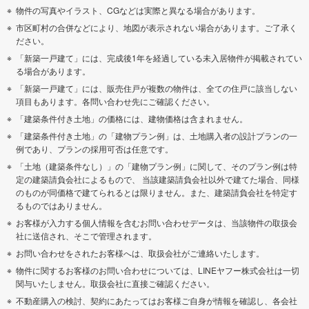
物件の写真やイラスト、CGなどは実際と異なる場合があります。
市区町村の合併などにより、地図が表示されない場合があります。ご了承く
ださい。
「新築一戸建て」には、完成後1年を経過している未入居物件が掲載されてい
る場合があります。
「新築一戸建て」には、販売住戸が複数の物件は、全ての住戸に該当しない
項目もあります。各問い合わせ先にご確認ください。
「建築条件付き土地」の価格には、建物価格は含まれません。
「建築条件付き土地」の「建物プラン例」は、土地購入者の設計プランの一
例であり、プランの採用可否は任意です。
「土地（建築条件なし）」の「建物プラン例」に関して、そのプラン例は特
定の建築請負会社によるもので、 当該建築請負会社以外で建てた場合、同様
のものが同価格で建てられるとは限りません。また、建築請負会社を特定す
るものではありません。
お客様が入力する個人情報を含むお問い合わせデータは、当該物件の取扱会
社に送信され、そこで管理されます。
お問い合わせをされたお客様へは、取扱会社がご連絡いたします。
物件に関するお客様のお問い合わせについては、LINEヤフー株式会社は一切
関与いたしません。取扱会社に直接ご確認ください。
不動産購入の検討、契約にあたってはお客様ご自身が情報を確認し、各会社