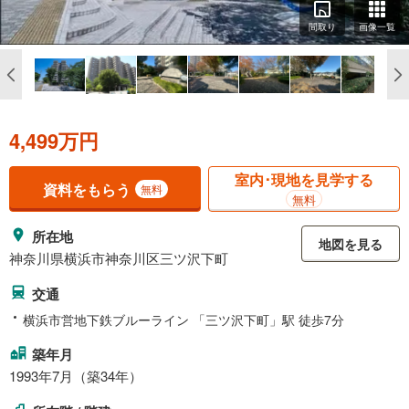
間取り
画像一覧
4,499万円
室内･現地を見学する
資料をもらう
無料
無料
所在地
地図を見る
神奈川県横浜市神奈川区三ツ沢下町
交通
横浜市営地下鉄ブルーライン 「三ツ沢下町」駅 徒歩7分
築年月
1993年7月（築34年）