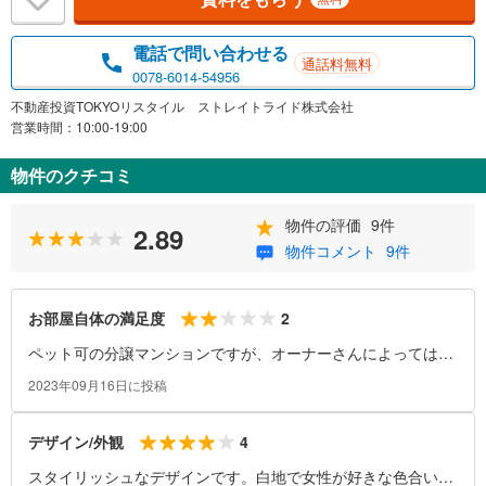
電話で問い合わせる
通話料無料
0078-6014-54956
不動産投資TOKYOリスタイル ストレイトライド株式会社
営業時間：10:00-19:00
物件のクチコミ
物件の評価
9件
2.89
物件コメント
9件
2
お部屋自体の満足度
ペット可の分譲マンションですが、オーナーさんによっては不
可。近隣の騒音は全然感じなくて我が物空間でした。部屋によ
2023年09月16日に投稿
りますが対面キッチンなのもよいです。自分は低層階に住んで
いたので日当たりが全く感じなかったので1日家にいると時間
4
デザイン/外観
を忘れてました。
スタイリッシュなデザインです。白地で女性が好きな色合いの