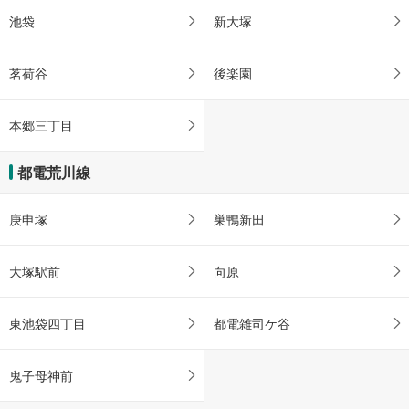
池袋
新大塚
茗荷谷
後楽園
本郷三丁目
都電荒川線
庚申塚
巣鴨新田
大塚駅前
向原
東池袋四丁目
都電雑司ケ谷
鬼子母神前