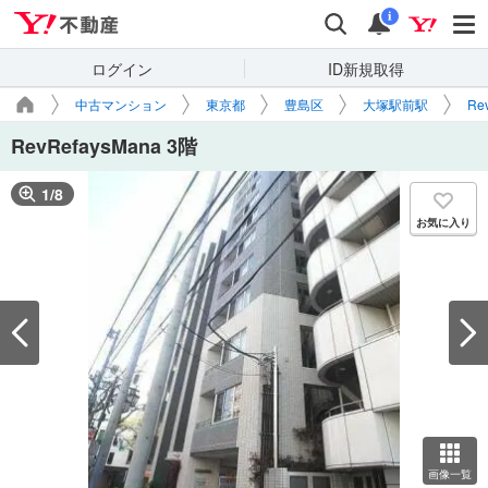
Yahoo!不動産
検索
通知
i
ログイン
ID新規取得
中古マンション
東京都
豊島区
大塚駅前駅
Re
RevRefaysMana 3階
1
/
8
お気に入り
画像一覧