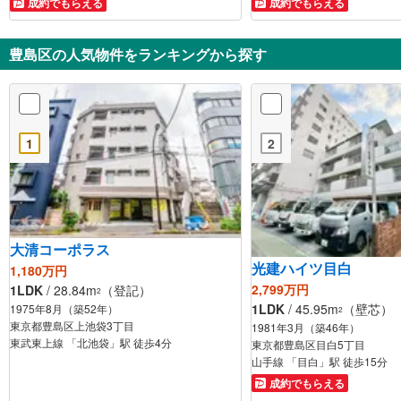
成約でもらえる
成約でもらえる
豊島区の人気物件をランキングから探す
1
2
大清コーポラス
光建ハイツ目白
1,180万円
2,799万円
1LDK
/ 28.84m
（登記）
2
1LDK
/ 45.95m
（壁芯）
1975年8月（築52年）
2
東京都豊島区上池袋3丁目
1981年3月（築46年）
東武東上線 「北池袋」駅 徒歩4分
東京都豊島区目白5丁目
山手線 「目白」駅 徒歩15分
成約でもらえる