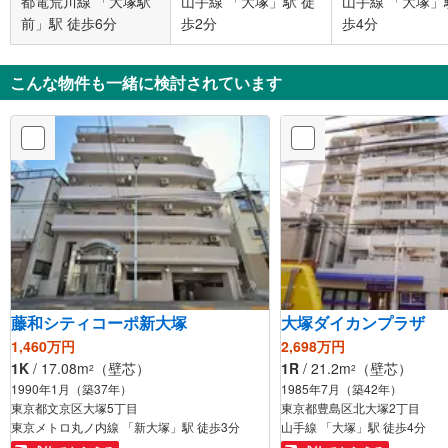
都電荒川線 「大塚駅
山手線 「大塚」駅 徒
山手線 「大塚」
前」駅 徒歩6分
歩2分
歩4分
こんな物件も一緒に検討されています
藤和シティコーポ新大塚
大塚ダイカンプラザ
1,460万円
2,698万円
1K
/ 17.08m
（壁芯）
1R
/ 21.2m
（壁芯）
2
2
1990年1月（築37年）
1985年7月（築42年）
東京都文京区大塚5丁目
東京都豊島区北大塚2丁目
東京メトロ丸ノ内線 「新大塚」駅 徒歩3分
山手線 「大塚」駅 徒歩4分