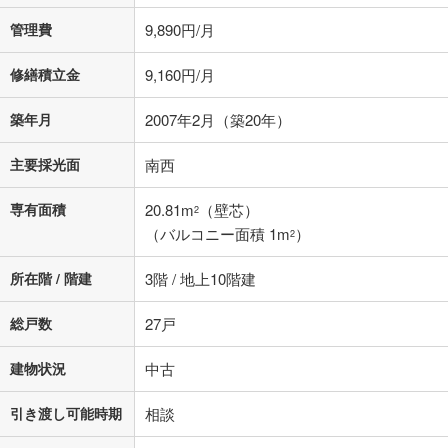
管理費
9,890円/月
修繕積立金
9,160円/月
築年月
2007年2月（築20年）
主要採光面
南西
専有面積
20.81m
（壁芯）
2
（バルコニー面積 1m
）
2
所在階 / 階建
3階 / 地上10階建
総戸数
27戸
建物状況
中古
引き渡し可能時期
相談