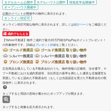
モデルルーム公開中
モデルハウス公開中
現地見学会開催中
オープンハウス開催中
記載のイベントが開催中の物件に表示されます。
オンライン対応可
オンライン対応可能な物件に表示されます。詳しくは
紹介ページ
をご確認くだ
さい。
成約でもらえる
【Yahoo!不動産】物件ご成約で最大20万円相当PayPayポイントプレゼント！
の対象物件です。詳細は
プレゼント詳細
をご覧ください。
ゴールド推奨店
ゴールド推奨店 取り扱い物件
シルバー推奨店
シルバー推奨店 取り扱い物件
ブロンズ推奨店
ブロンズ推奨店 取り扱い物件
広告商品を購入している不動産会社のうち、物件情報の正確性、法令遵守、ヤ
フー不動産における成約実績等、当社所定の基準を満たした優良な店舗運営を
実践していると認めた不動産会社（もしくは当該認定を受けた不動産会社の取
扱物件）に表示されます。
タップすると用語の意味が書かれたポップアップが開きます。
タップすると画像を拡大表示されます。