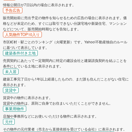
情報公開日が7日以内の場合に表示されます。
予告広告
販売開始前に売出予定の物件を知らせるための広告の場合に表示されます。価
格などが未定のため、すぐには取引できない分譲宅地や新築住宅、マンション
などについて、販売開始時期などを告知します。
人気物件TOP10入り
市区町村・駅ごとのランキング（火曜更新）です。Yahoo!不動産独自のルール
に基づいて表示しています。
建築条件付き土地
売買契約にあたって一定期間内に特定の建設会社と建築請負契約を結ぶことを
条件にしている土地に表示されます。
未入居
建築工事完了日から1年以上経過したものの、まだ誰も住んだことがない住宅に
表示されます。
賃貸中
賃貸中の物件に表示されます。
賃貸中の物件は、原則ご自身でお住まいいただくことができません。
事業用物件
店舗や事務所などにお使いいただける物件に表示されます。
元付
その物件の元付業者（売主から直接依頼を受けている会社）に表示されます。