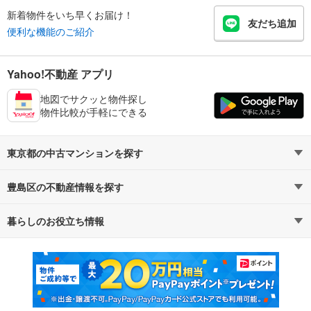
新着物件をいち早くお届け！
友だち追加
便利な機能のご紹介
Yahoo!不動産 アプリ
地図でサクッと物件探し
物件比較が手軽にできる
東京都の中古マンションを探す
豊島区の不動産情報を探す
路線・駅から探す
地域から探す
暮らしのお役立ち情報
不動産・住宅
賃貸住宅
通勤・通学時間から探す
地図から探す
マンションカタログ
教えて！住まいの先生
新築マンション
中古マンション
新築一戸建て
中古一戸建て