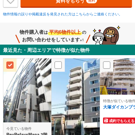
資料をもらう
無料
物件情報の誤りや掲載違反を発見された方はこちらからご連絡ください。
物件購入者
平均6物件以上
は
の
お問い合わせをしています
※1
最近見た・周辺エリアで特徴が似た物件
特徴が似ている物
大塚ダイカンプ
成約でもらえる
今見ている物件
RevRefaysMana 3階