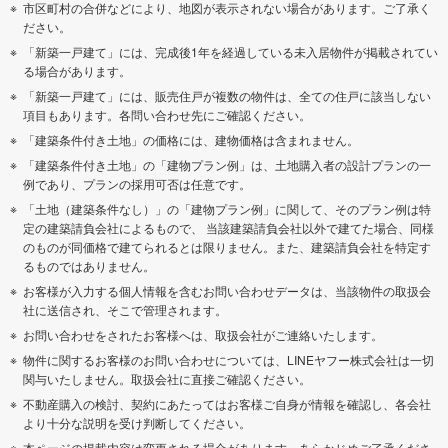
市区町村の合併などにより、地図が表示されない場合があります。ご了承く
ださい。
「新築一戸建て」には、完成後1年を経過している未入居物件が掲載されてい
る場合があります。
「新築一戸建て」には、販売住戸が複数の物件は、全ての住戸に該当しない
項目もあります。各問い合わせ先にご確認ください。
「建築条件付き土地」の価格には、建物価格は含まれません。
「建築条件付き土地」の「建物プラン例」は、土地購入者の設計プランの一
例であり、プランの採用可否は任意です。
「土地（建築条件なし）」の「建物プラン例」に関して、そのプラン例は特
定の建築請負会社によるもので、 当該建築請負会社以外で建てた場合、同様
のものが同価格で建てられるとは限りません。また、建築請負会社を特定す
るものではありません。
お客様が入力する個人情報を含むお問い合わせデータは、当該物件の取扱会
社に送信され、そこで管理されます。
お問い合わせをされたお客様へは、取扱会社がご連絡いたします。
物件に関するお客様のお問い合わせについては、LINEヤフー株式会社は一切
関与いたしません。取扱会社に直接ご確認ください。
不動産購入の検討、契約にあたってはお客様ご自身が情報を確認し、各会社
より十分な説明を受け判断してください。
本ページの掲載内容は変更される場合があります。あらかじめご了承くださ