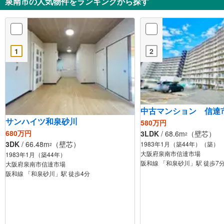
泉南市の人気物件をランキングから探す
1
2
中古マンション 信達
サンハイツ和泉砂川
580万円
680万円
3LDK
/ 68.6m
（壁芯）
2
3DK
/ 66.48m
（壁芯）
1983年1月（築44年）（築）
2
大阪府泉南市信達市場
1983年1月（築44年）
阪和線 「和泉砂川」駅 徒歩7
大阪府泉南市信達市場
阪和線 「和泉砂川」駅 徒歩4分