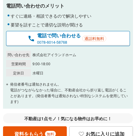
電話問い合わせのメリット
％
金利
すぐに連絡・相談できるので解決しやすい
要望を話すことで適切な説明が聞ける
電話で問い合わせる
通話料無料
0.01%
14.99%
0078-6014-58768
問い合わせ先
株式会社アイランドホーム
返済期間
営業時間
9:00-18:00
一般的には最長35年まで借り入れ可能です。多くの金融機関
定休日
水曜日
が完済時の年齢は80歳までを条件としています。
万円
頭金
発信者番号は通知されません。
閉じる
電話がつながらなかった場合に、不動産会社から折り返し電話がくるこ
とがあります。(発信者番号は通知されない特別なシステムを使用してい
ます)
0万円
680万円
自己資金から住宅購入にかけられる金額を入力してくださ
不動産は1点モノ！気になる物件はお早めに！
い。一般的には物件価格の2割までが目安です。
万円
ボーナス
閉じる
/回
資料をもらう
お気に入りに追加
無料