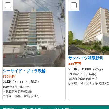
サンハイツ和泉砂川
550万円
2LDK
/ 58.0m
（壁芯）
2
シーサイド・ヴィラ淡輪
1983年1月（築44年）
730万円
大阪府泉南市信達市場
2LDK
/ 53.11m
（壁芯）
2
阪和線 「和泉砂川」駅 徒歩9
1994年8月（築33年）
大阪府泉南郡岬町淡輪
南海線 「淡輪」駅 徒歩10分