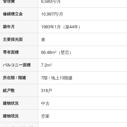
管理費
6,580円/月
不動産会社に購入相談をする
無料
修繕積立金
10,997円/月
築年月
1983年1月（築44年）
閉じる
主要採光面
東
専有面積
66.48m
（壁芯）
2
バルコニー面積
7.2m
2
所在階 / 階建
7階 / 地上13階建
総戸数
318戸
建物状況
中古
建物現況
空家