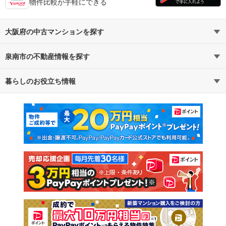
物件比較が手軽にできる
大阪府の中古マンションを探す
泉南市の不動産情報を探す
路線・駅から探す
地域から探す
暮らしのお役立ち情報
不動産・住宅
賃貸住宅
通勤・通学時間から探す
地図から探す
マンションカタログ
教えて！住まいの先生
新築マンション
中古マンション
新築一戸建て
中古一戸建て
注文住宅
土地
売却査定