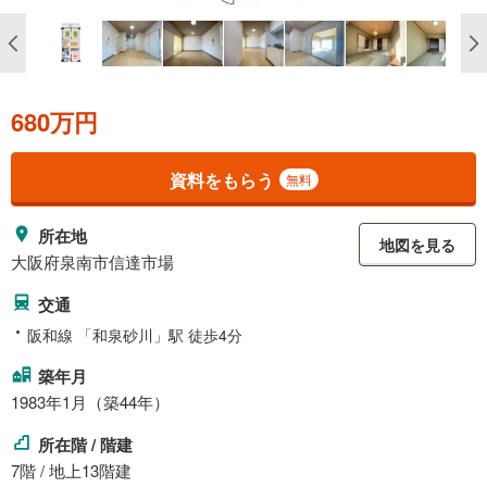
680万円
資料をもらう
無料
所在地
地図を見る
大阪府泉南市信達市場
交通
阪和線 「和泉砂川」駅 徒歩4分
築年月
1983年1月（築44年）
所在階 / 階建
7階 / 地上13階建