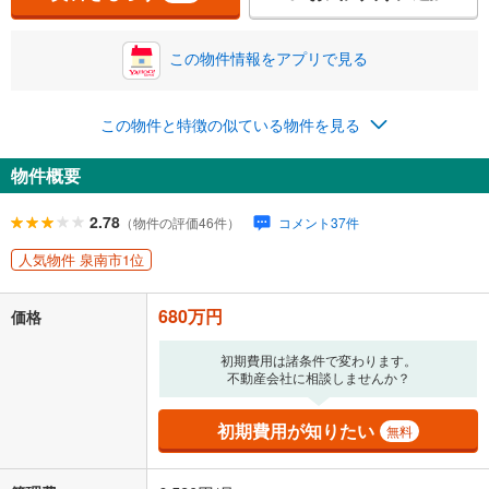
この物件情報をアプリで見る
0円
680万円
年2回払いを想定しています。毎月の返済額に加えて、ボー
ナス時の増額分（1回分）を入力してください。
この物件と特徴の似ている物件を見る
ボーナス払いの限度額は金融機関によって異なります。
35,228
円
/月
物件概要
月々の返済額
閉じる
ローン返済額
17,651
円
（頭金比率
0
%
）
2.78
（物件の評価46件）
コメント37件
＋修繕積立金
10,997
円
＋管理費
6,580
円
人気物件 泉南市1位
「金利」については、ご利用を予定されている金融機関等にご確認の
上、ご自身での入力をお願いいたします。初期設定で自動入力されてい
680万円
価格
る値は、実際の金融機関等における貸出金利とは何ら関係がなく、実際
の金融機関等における貸出金利を何ら保証するものではありません。返
初期費用は諸条件で変わります。
済方法「元利均等返済」にて算出しております。入力された金利を35年
不動産会社に相談しませんか？
適用した場合の計算結果を表示しています。
その他月額費用や、初期費用がかかります。ご注意ください。実際にお
初期費用が知りたい
無料
借り入れの際は各金融機関等に、必ずご自身でご確認をお願いいたしま
す。
条件によってお借り入れができないことがあります。