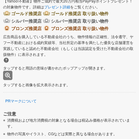
【Yahoo!不動産】物件ご成約で最大20万円相当PayPayポイントプレゼント！
の対象物件です。詳細は
プレゼント詳細
をご覧ください。
ゴールド推奨店
ゴールド推奨店 取り扱い物件
シルバー推奨店
シルバー推奨店 取り扱い物件
ブロンズ推奨店
ブロンズ推奨店 取り扱い物件
広告商品を購入している不動産会社のうち、物件情報の正確性、法令遵守、ヤ
フー不動産における成約実績等、当社所定の基準を満たした優良な店舗運営を
実践していると認めた不動産会社（もしくは当該認定を受けた不動産会社の取
扱物件）に表示されます。
タップすると用語の意味が書かれたポップアップが開きます。
タップすると画像を拡大表示されます。
PRマークについて
ご注意
消費税および地方消費税の対象となる場合は税込み価格が表示されていま
す。
物件の写真やイラスト、CGなどは実際と異なる場合があります。