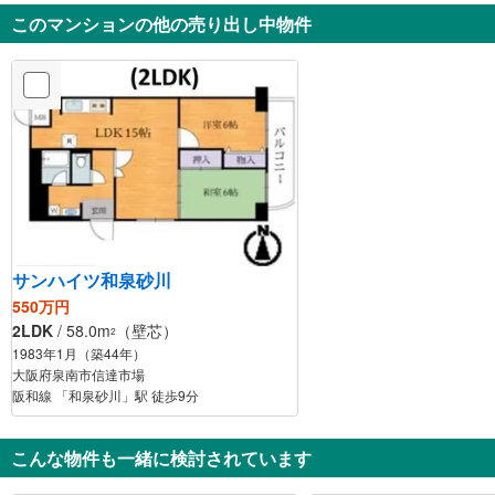
このマンションの他の売り出し中物件
サンハイツ和泉砂川
550万円
2LDK
/ 58.0m
（壁芯）
2
1983年1月（築44年）
大阪府泉南市信達市場
阪和線 「和泉砂川」駅 徒歩9分
こんな物件も一緒に検討されています