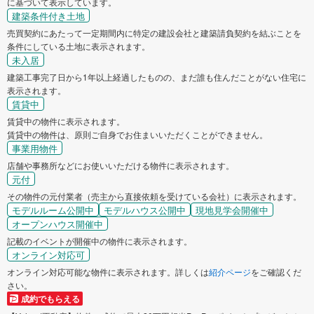
に基づいて表示しています。
建築条件付き土地
売買契約にあたって一定期間内に特定の建設会社と建築請負契約を結ぶことを
条件にしている土地に表示されます。
未入居
建築工事完了日から1年以上経過したものの、まだ誰も住んだことがない住宅に
表示されます。
賃貸中
賃貸中の物件に表示されます。
賃貸中の物件は、原則ご自身でお住まいいただくことができません。
事業用物件
店舗や事務所などにお使いいただける物件に表示されます。
元付
その物件の元付業者（売主から直接依頼を受けている会社）に表示されます。
モデルルーム公開中
モデルハウス公開中
現地見学会開催中
オープンハウス開催中
記載のイベントが開催中の物件に表示されます。
オンライン対応可
オンライン対応可能な物件に表示されます。詳しくは
紹介ページ
をご確認くだ
さい。
成約でもらえる