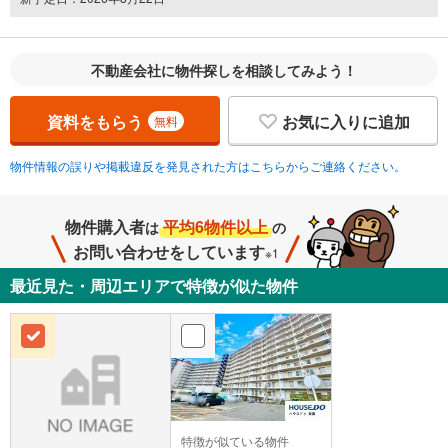
不動産会社に物件探しを相談してみよう！
資料をもらう
お気に入りに追加
無料
物件情報の誤りや掲載違反を発見された方はこちらからご連絡ください。
物件購入者
平均6物件以上
は
の
お問い合わせをしています
※1
最近見た・周辺エリアで特徴が似た物件
特徴が似ている物件