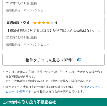
坂道のため車がない人には少し厳しいと思います。
2022年03月11日に投稿
情報提供元：マンションレビュー
4
周辺施設・交通
【和泉砂川駅に対する口コミ】駅構内に大きな売店はない。ま
た、エスカレーターがないので、エレベーターか階段を使うし
2022年02月02日に投稿
かない。
情報提供元：マンションレビュー
物件クチコミを見る
（37件）
クチコミは個人の主観・意見であるため、誤った内容・大げさな表現が含ま
れる可能性があります。
また、投稿時点の情報であるため、現況とは異なる場合があります。
物件クチコミ情報は主にYahoo!不動産が独自で収集し、一部は
マンションレ
ビュー（外部サイト）
から提供されたものを表示しています。
この物件を取り扱う不動産会社