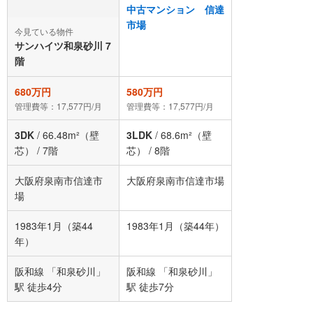
中古マンション 信達
市場
今見ている物件
サンハイツ和泉砂川 7
階
680万円
580万円
管理費等：17,577円/月
管理費等：17,577円/月
3DK
/
66.48m²（壁
3LDK
/
68.6m²（壁
芯）
/
7階
芯）
/
8階
大阪府泉南市信達市
大阪府泉南市信達市場
場
1983年1月（築44
1983年1月（築44年）
年）
阪和線 「和泉砂川」
阪和線 「和泉砂川」
駅 徒歩4分
駅 徒歩7分