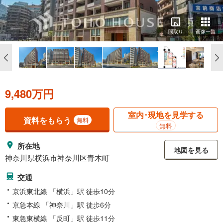
間取り
画像一覧
9,480万円
室内･現地を見学する
資料をもらう
無料
無料
所在地
地図を見る
神奈川県横浜市神奈川区青木町
交通
京浜東北線 「横浜」駅 徒歩10分
京急本線 「神奈川」駅 徒歩6分
東急東横線 「反町」駅 徒歩11分