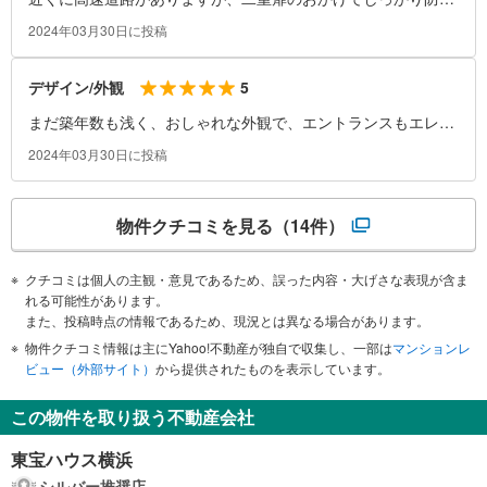
されています。気になりません。隣近所の音もほとんど聞こえ
2024年03月30日に投稿
ないです。
5
デザイン/外観
まだ築年数も浅く、おしゃれな外観で、エントランスもエレガ
ントです。
2024年03月30日に投稿
物件クチコミを見る
（14件）
クチコミは個人の主観・意見であるため、誤った内容・大げさな表現が含ま
れる可能性があります。
また、投稿時点の情報であるため、現況とは異なる場合があります。
物件クチコミ情報は主にYahoo!不動産が独自で収集し、一部は
マンションレ
ビュー（外部サイト）
から提供されたものを表示しています。
この物件を取り扱う不動産会社
東宝ハウス横浜
シルバー推奨店