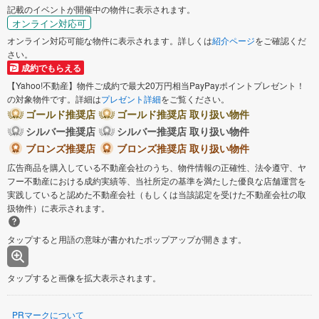
記載のイベントが開催中の物件に表示されます。
オンライン対応可
オンライン対応可能な物件に表示されます。詳しくは
紹介ページ
をご確認くだ
さい。
成約でもらえる
【Yahoo!不動産】物件ご成約で最大20万円相当PayPayポイントプレゼント！
の対象物件です。詳細は
プレゼント詳細
をご覧ください。
ゴールド推奨店
ゴールド推奨店 取り扱い物件
シルバー推奨店
シルバー推奨店 取り扱い物件
ブロンズ推奨店
ブロンズ推奨店 取り扱い物件
広告商品を購入している不動産会社のうち、物件情報の正確性、法令遵守、ヤ
フー不動産における成約実績等、当社所定の基準を満たした優良な店舗運営を
実践していると認めた不動産会社（もしくは当該認定を受けた不動産会社の取
扱物件）に表示されます。
タップすると用語の意味が書かれたポップアップが開きます。
タップすると画像を拡大表示されます。
PRマークについて