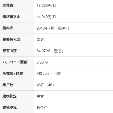
借り入れの際は各金融機関等に、必ずご自身でご確認をお願いいたしま
管理費
18,260円/月
す。
条件によってお借り入れができないことがあります。
修繕積立金
14,940円/月
不動産会社に購入相談をする
無料
築年月
2018年7月（築9年）
主要採光面
南東
閉じる
専有面積
64.97m
（壁芯）
2
バルコニー面積
8.58m
2
所在階 / 階建
9階 / 地上11階
総戸数
46戸（46）
建物状況
中古
建物現況
居住中