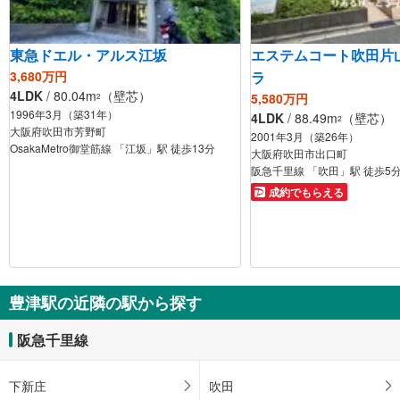
東急ドエル・アルス江坂
エステムコート吹田片
3,680万円
ラ
4LDK
/ 80.04m
（壁芯）
5,580万円
2
1996年3月（築31年）
4LDK
/ 88.49m
（壁芯）
2
大阪府吹田市芳野町
2001年3月（築26年）
OsakaMetro御堂筋線 「江坂」駅 徒歩13分
大阪府吹田市出口町
阪急千里線 「吹田」駅 徒歩5
成約でもらえる
豊津駅の近隣の駅から探す
阪急千里線
下新庄
吹田