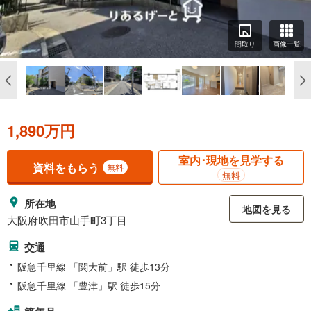
間取り
画像一覧
1,890万円
室内･現地を見学する
資料をもらう
無料
無料
所在地
地図を見る
大阪府吹田市山手町3丁目
交通
阪急千里線 「関大前」駅 徒歩13分
阪急千里線 「豊津」駅 徒歩15分