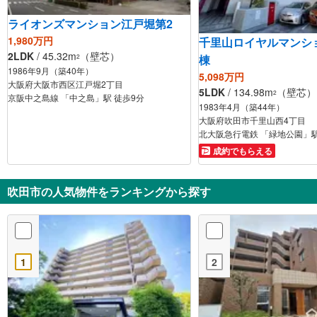
ライオンズマンション江戸堀第2
1,980万円
千里山ロイヤルマンシ
2LDK
/ 45.32m
（壁芯）
棟
2
1986年9月（築40年）
5,098万円
大阪府大阪市西区江戸堀2丁目
5LDK
/ 134.98m
（壁芯）
2
京阪中之島線 「中之島」駅 徒歩9分
1983年4月（築44年）
大阪府吹田市千里山西4丁目
北大阪急行電鉄 「緑地公園」駅
成約でもらえる
吹田市の人気物件をランキングから探す
1
2