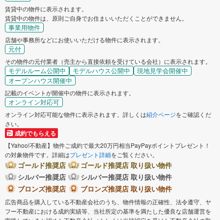
賃貸中の物件に表示されます。
賃貸中の物件は、原則ご自身でお住まいいただくことができません。
事業用物件
店舗や事務所などにお使いいただける物件に表示されます。
元付
その物件の元付業者（売主から直接依頼を受けている会社）に表示されます。
モデルルーム公開中
モデルハウス公開中
現地見学会開催中
オープンハウス開催中
記載のイベントが開催中の物件に表示されます。
オンライン対応可
オンライン対応可能な物件に表示されます。詳しくは
紹介ページ
をご確認くだ
さい。
成約でもらえる
【Yahoo!不動産】物件ご成約で最大20万円相当PayPayポイントプレゼント！
の対象物件です。詳細は
プレゼント詳細
をご覧ください。
ゴールド推奨店
ゴールド推奨店 取り扱い物件
シルバー推奨店
シルバー推奨店 取り扱い物件
ブロンズ推奨店
ブロンズ推奨店 取り扱い物件
広告商品を購入している不動産会社のうち、物件情報の正確性、法令遵守、ヤ
フー不動産における成約実績等、当社所定の基準を満たした優良な店舗運営を