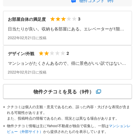
物件コメント
9件
3
お部屋自体の満足度
日当たりが良い。収納も各部屋にある。エレベーターが1階と3
階にしか停まらないのが残念。公園も近く、住みやすい。
2022年02月21日に投稿
2
デザイン/外観
マンションがたくさんあるので、得に景色がいい訳ではないで
す。
2022年02月21日に投稿
物件クチコミを見る
（9件）
クチコミは個人の主観・意見であるため、誤った内容・大げさな表現が含ま
れる可能性があります。
また、投稿時点の情報であるため、現況とは異なる場合があります。
物件クチコミ情報は主にYahoo!不動産が独自で収集し、一部は
マンションレ
ビュー（外部サイト）
から提供されたものを表示しています。