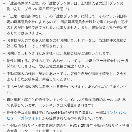
「建築条件付き土地」の「建物プラン例」は、土地購入者の設計プランの一
例であり、プランの採用可否は任意です。
「土地（建築条件なし）」の「建物プラン例」に関して、そのプラン例は特
定の建築請負会社によるもので、 当該建築請負会社以外で建てた場合、同様
のものが同価格で建てられるとは限りません。また、建築請負会社を特定す
るものではありません。
お客様が入力する個人情報を含むお問い合わせデータは、当該物件の取扱会
社に送信され、そこで管理されます。
お問い合わせをされたお客様へは、取扱会社がご連絡いたします。
物件に関するお客様のお問い合わせについては、LINEヤフー株式会社は一切
関与いたしません。取扱会社に直接ご確認ください。
不動産購入の検討、契約にあたってはお客様ご自身が情報を確認し、各会社
より十分な説明を受け判断してください。
本ページの掲載内容は変更される場合があります。あらかじめご了承くださ
い。
市区町村・駅ごとの物件ランキングは、Yahoo!不動産独自のルールに基づい
て表示しています。（ランキングは火曜更新されます）
物件クチコミ情報は主にYahoo!不動産が独自で収集し、一部は
マンションレ
ビュー（外部サイト）
から提供されたものを表示しています。
1 不動産情報サイト事業者連絡協議会（RSC）2018年 不動産情報サイト利用
者意識アンケートより引用しました。