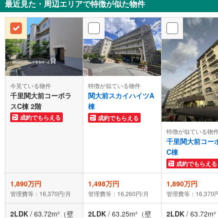
最近見た・周辺エリアで特徴が似た物件
今見ている物件
特徴が似ている物件
千里関大前コーポラ
関大前スカイハイツA
スC棟 2階
棟
成約でもらえる
成約でもらえる
特徴が似ている物
千里関大前コー
C棟
成約でもらえる
1,890万円
1,498万円
1,890万円
管理費等：16,370円/月
管理費等：16,260円/月
管理費等：16,370
2LDK
/
63.72m²（壁
2LDK
/
63.25m²（壁
2LDK
/
63.72m