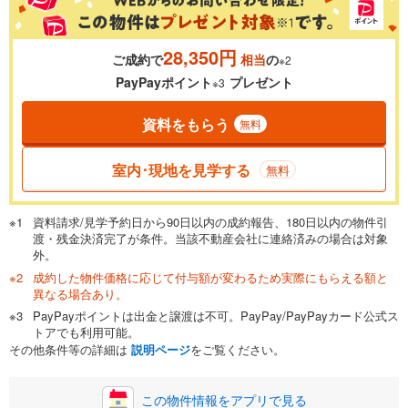
28,350円
ご成約で
相当
の
※2
0.01%
14.99%
PayPayポイント
プレゼント
※3
資料をもらう
無料
返済期間
一般的には最長35年まで借り入れ可能です。多くの金融機関
室内･現地を見学する
無料
が完済時の年齢は80歳までを条件としています。
万円
頭金
閉じる
資料請求/見学予約日から90日以内の成約報告、180日以内の物件引
渡・残金決済完了が条件。当該不動産会社に連絡済みの場合は対象
外。
成約した物件価格に応じて付与額が変わるため実際にもらえる額と
0万円
1,890万円
異なる場合あり。
自己資金から住宅購入にかけられる金額を入力してくださ
PayPayポイントは出金と譲渡は不可。PayPay/PayPayカード公式ス
い。一般的には物件価格の2割までが目安です。
万円
トアでも利用可能。
ボーナス
閉じる
/回
その他条件等の詳細は
説明ページ
をご覧ください。
この物件情報をアプリで見る