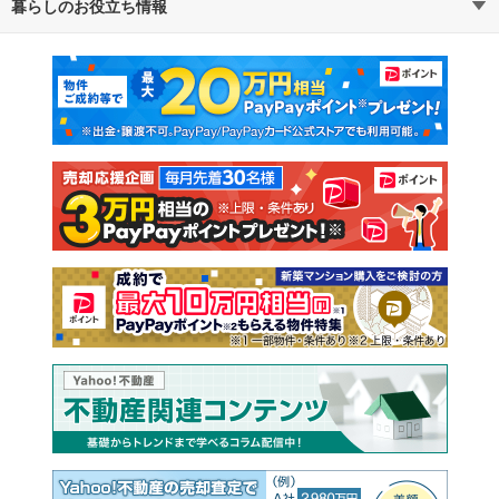
暮らしのお役立ち情報
不動産・住宅
賃貸住宅
通勤・通学時間から探す
地図から探す
マンションカタログ
教えて！住まいの先生
新築マンション
中古マンション
新築一戸建て
中古一戸建て
注文住宅
土地
売却査定