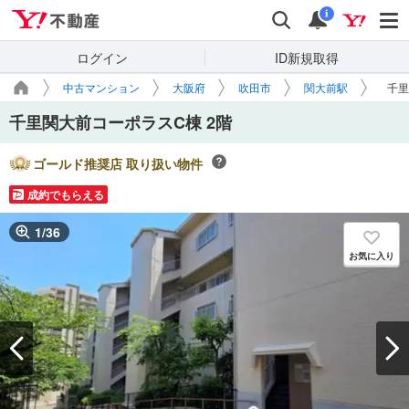
Yahoo!不動産
検索
通知
i
ログイン
ID新規取得
中古マンション
大阪府
吹田市
関大前駅
千里
千里関大前コーポラスC棟 2階
ゴールド推奨店 取り扱い物件
成約でもらえる
1
/
36
お気に入り