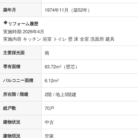
築年月
1974年11月（築52年）
閉じる
リフォーム履歴
実施時期 2026年4月
実施内容 キッチン 浴室 トイレ 壁 床 全室 洗面所 建具
主要採光面
南
専有面積
63.72m
（壁芯）
2
バルコニー面積
6.12m
2
所在階 / 階建
2階 / 地上5階建
総戸数
70戸
建物状況
中古
建物現況
空家