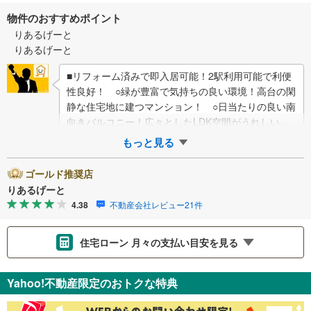
物件のおすすめポイント
りあるげーと
りあるげーと
■リフォーム済みで即入居可能！2駅利用可能で利便
性良好！ ○緑が豊富で気持ちの良い環境！高台の閑
静な住宅地に建つマンション！ ○日当たりの良い南
向きバルコニー！広々としたLDK空間がうれしいお
部屋■物件検討中のお客さま！ちょっと見…
もっと見る
ゴールド推奨店
りあるげーと
4.38
不動産会社レビュー21件
住宅ローン 月々の支払い目安を見る
支払いの目安をシミュレーションすることができます。
Yahoo!不動産限定のおトクな特典
％
金利