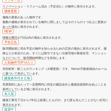
リノベーション・リフォーム済み（予定含む）の物件に表示されます。
価格更新
価格の更新があった物件です。
複数の価格が表示されている物件に関しましてはそのうちの１つ以上に更新が
あった場合に表示されます。
NEW
情報公開日が7日以内の場合に表示されます。
予告広告
販売開始前に売出予定の物件を知らせるための広告の場合に表示されます。価
格などが未定のため、すぐには取引できない分譲宅地や新築住宅、マンション
などについて、販売開始時期などを告知します。
人気物件TOP10入り
市区町村・駅ごとのランキング（火曜更新）です。Yahoo!不動産独自のルール
に基づいて表示しています。
建築条件付き土地
売買契約にあたって一定期間内に特定の建設会社と建築請負契約を結ぶことを
条件にしている土地に表示されます。
未入居
建築工事完了日から1年以上経過したものの、まだ誰も住んだことがない住宅に
表示されます。
賃貸中