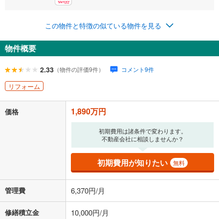
0円
1,890万円
年2回払いを想定しています。毎月の返済額に加えて、ボー
この物件と特徴の似ている物件を見る
ナス時の増額分（1回分）を入力してください。
ボーナス払いの限度額は金融機関によって異なります。
物件概要
65,431
円
/月
月々の返済額
閉じる
ローン返済額
49,061
円
（頭金比率
0
%
）
2.33
（物件の評価9件）
コメント9件
＋修繕積立金
10,000
円
＋管理費
6,370
円
リフォーム
「金利」については、ご利用を予定されている金融機関等にご確認の
1,890万円
上、ご自身での入力をお願いいたします。初期設定で自動入力されてい
価格
る値は、実際の金融機関等における貸出金利とは何ら関係がなく、実際
の金融機関等における貸出金利を何ら保証するものではありません。返
初期費用は諸条件で変わります。
済方法「元利均等返済」にて算出しております。入力された金利を35年
不動産会社に相談しませんか？
適用した場合の計算結果を表示しています。
その他月額費用や、初期費用がかかります。ご注意ください。実際にお
初期費用が知りたい
無料
借り入れの際は各金融機関等に、必ずご自身でご確認をお願いいたしま
す。
条件によってお借り入れができないことがあります。
管理費
6,370円/月
不動産会社に購入相談をする
無料
修繕積立金
10,000円/月