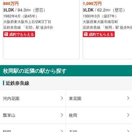
880万円
1,090万円
3LDK
/ 94.3m
（壁芯）
3LDK
/ 62.2m
（壁芯）
2
2
1982年4月（築45年）
1990年3月（築37年）
大阪府東大阪市上石切町2丁目
大阪府東大阪市南荘町
近鉄奈良線 「石切」駅 徒歩5分
近鉄奈良線 「枚岡」駅 徒歩9
成約でもらえる
成約でもらえる
枚岡駅の近隣の駅から探す
近鉄奈良線
河内花園
東花園
瓢箪山
枚岡
額田
石切