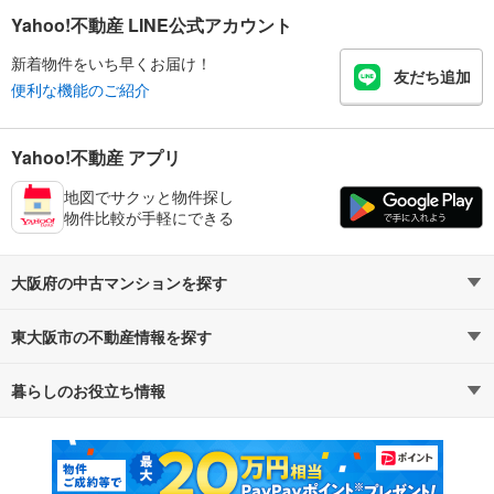
Yahoo!不動産 LINE公式アカウント
新着物件をいち早くお届け！
友だち追加
便利な機能のご紹介
Yahoo!不動産 アプリ
地図でサクッと物件探し
物件比較が手軽にできる
大阪府の中古マンションを探す
東大阪市の不動産情報を探す
路線・駅から探す
地域から探す
暮らしのお役立ち情報
不動産・住宅
賃貸住宅
通勤・通学時間から探す
地図から探す
マンションカタログ
教えて！住まいの先生
新築マンション
中古マンション