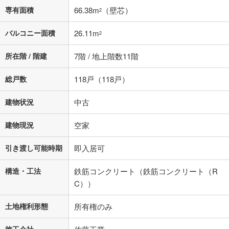
専有面積
66.38m
（壁芯）
2
バルコニー面積
26.11m
2
所在階 / 階建
7階 / 地上階数11階
総戸数
118戸（118戸）
建物状況
中古
建物現況
空家
引き渡し可能時期
即入居可
構造・工法
鉄筋コンクリート（鉄筋コンクリート（R
C））
土地権利形態
所有権のみ