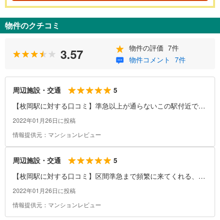
物件のクチコミ
物件の評価
7件
3.57
物件コメント
7件
5
周辺施設・交通
【枚岡駅に対する口コミ】準急以上が通らないこの駅付近でも
準急又は、急行ぐらいまで通るようになれば、駅は賑やかにな
2022年01月26日に投稿
ると思われる
情報提供元：マンションレビュー
5
周辺施設・交通
【枚岡駅に対する口コミ】区間準急まで頻繁に来てくれる、駅
は山付近に近くハイキングコースに約2分ほどで着くため、遠
2022年01月26日に投稿
くから来る人にとっては、とても便利でありがたいと思う、田
情報提供元：マンションレビュー
舎にしては、駅のホームは広く大勢で入ったとしても混むこと
はないと思われる