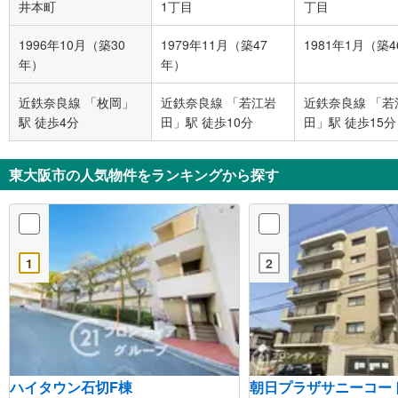
井本町
1丁目
丁目
1996年10月（築30
1979年11月（築47
1981年1月（築
年）
年）
近鉄奈良線 「枚岡」
近鉄奈良線 「若江岩
近鉄奈良線 「若
駅 徒歩4分
田」駅 徒歩10分
田」駅 徒歩15分
東大阪市の人気物件をランキングから探す
1
2
ハイタウン石切F棟
朝日プラザサニーコ