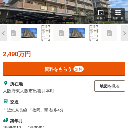
間取り
画像一覧
2,490万円
資料をもらう
無料
所在地
地図を見る
大阪府東大阪市出雲井本町
交通
近鉄奈良線 「枚岡」駅 徒歩4分
築年月
1996年10月（築30年）