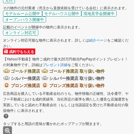
元付
その物件の元付業者（売主から直接依頼を受けている会社）に表示されます。
モデルルーム公開中
モデルハウス公開中
現地見学会開催中
オープンハウス開催中
記載のイベントが開催中の物件に表示されます。
オンライン対応可
オンライン対応可能な物件に表示されます。詳しくは
紹介ページ
をご確認くだ
さい。
成約でもらえる
【Yahoo!不動産】物件ご成約で最大20万円相当PayPayポイントプレゼント！
の対象物件です。詳細は
プレゼント詳細
をご覧ください。
ゴールド推奨店
ゴールド推奨店 取り扱い物件
シルバー推奨店
シルバー推奨店 取り扱い物件
ブロンズ推奨店
ブロンズ推奨店 取り扱い物件
広告商品を購入している不動産会社のうち、物件情報の正確性、法令遵守、ヤ
フー不動産における成約実績等、当社所定の基準を満たした優良な店舗運営を
実践していると認めた不動産会社（もしくは当該認定を受けた不動産会社の取
扱物件）に表示されます。
タップすると用語の意味が書かれたポップアップが開きます。