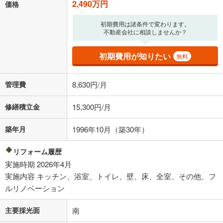
2,490万円
価格
「金利」については、ご利用を予定されている金融機関等にご確認の
初期費用は諸条件で変わります。
上、ご自身での入力をお願いいたします。初期設定で自動入力されてい
不動産会社に相談しませんか？
る値は、実際の金融機関等における貸出金利とは何ら関係がなく、実際
の金融機関等における貸出金利を何ら保証するものではありません。返
初期費用が知りたい
済方法「元利均等返済」にて算出しております。入力された金利を35年
無料
適用した場合の計算結果を表示しています。
その他月額費用や、初期費用がかかります。ご注意ください。実際にお
管理費
8,630円/月
借り入れの際は各金融機関等に、必ずご自身でご確認をお願いいたしま
す。
条件によってお借り入れができないことがあります。
修繕積立金
15,300円/月
不動産会社に購入相談をする
無料
築年月
1996年10月（築30年）
リフォーム履歴
閉じる
実施時期 2026年4月
実施内容 キッチン、浴室、トイレ、壁、床、全室、その他、フ
ルリノベーション
主要採光面
南