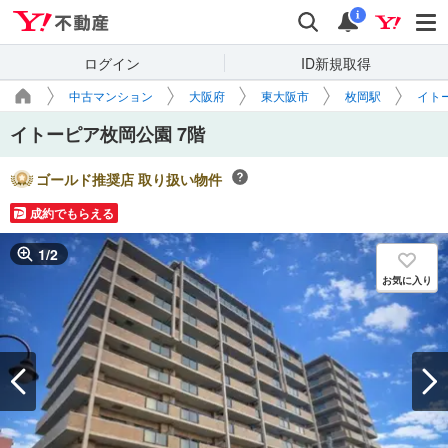
Yahoo!不動産
検索
通知
i
ログイン
ID新規取得
中古マンション
大阪府
東大阪市
枚岡駅
イト
イトーピア枚岡公園 7階
ゴールド推奨店 取り扱い物件
成約でもらえる
1
/
2
お気に入り