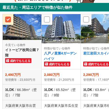
最近見た・周辺エリアで特徴が似た物件
今見ている物件
特徴が似ている物件
特徴が似ている物
イトーピア枚岡公園 7
八戸ノ里第4ガーデン
若江岩田スカイ
階
ハイツ
成約でもらえる
成約でもらえる
成約でもらえる
2,490万円
2,080万円
2,290万円
管理費等：23,930円/月
管理費等：21,200円/月
管理費等：17,160
3LDK
/
66.38m²（壁
3LDK
/
65.52m²（壁
3LDK
/
63.8m²
芯）
/
7階
芯）
/
9階
芯）
/
7階
大阪府東大阪市出雲
大阪府東大阪市瓜生堂
大阪府東大阪市