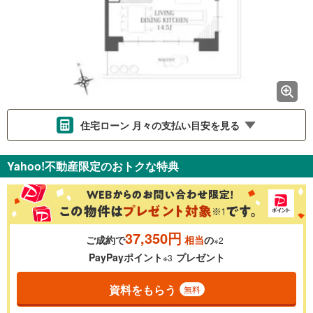
住宅ローン 月々の支払い目安を見る
支払いの目安をシミュレーションすることができます。
Yahoo!不動産限定のおトクな特典
％
金利
37,350円
ご成約で
相当
の
※2
0.01%
14.99%
PayPayポイント
プレゼント
※3
資料をもらう
無料
返済期間