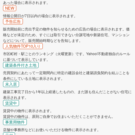
あった場合に表示されます。
NEW
情報公開日が7日以内の場合に表示されます。
予告広告
販売開始前に売出予定の物件を知らせるための広告の場合に表示されます。価
格などが未定のため、すぐには取引できない分譲宅地や新築住宅、マンション
などについて、販売開始時期などを告知します。
人気物件TOP10入り
市区町村・駅ごとのランキング（火曜更新）です。Yahoo!不動産独自のルール
に基づいて表示しています。
建築条件付き土地
売買契約にあたって一定期間内に特定の建設会社と建築請負契約を結ぶことを
条件にしている土地に表示されます。
未入居
建築工事完了日から1年以上経過したものの、まだ誰も住んだことがない住宅に
表示されます。
賃貸中
賃貸中の物件に表示されます。
賃貸中の物件は、原則ご自身でお住まいいただくことができません。
事業用物件
店舗や事務所などにお使いいただける物件に表示されます。