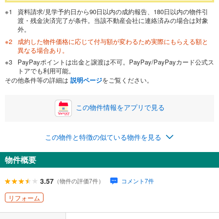
一般的には最長35年まで借り入れ可能です。多くの金融機関
資料請求/見学予約日から90日以内の成約報告、180日以内の物件引
が完済時の年齢は80歳までを条件としています。
渡・残金決済完了が条件。当該不動産会社に連絡済みの場合は対象
万円
頭金
閉じる
外。
成約した物件価格に応じて付与額が変わるため実際にもらえる額と
異なる場合あり。
PayPayポイントは出金と譲渡は不可。PayPay/PayPayカード公式ス
0万円
2,490万円
トアでも利用可能。
自己資金から住宅購入にかけられる金額を入力してくださ
その他条件等の詳細は
説明ページ
をご覧ください。
い。一般的には物件価格の2割までが目安です。
万円
ボーナス
閉じる
/回
この物件情報をアプリで見る
この物件と特徴の似ている物件を見る
0円
2,490万円
年2回払いを想定しています。毎月の返済額に加えて、ボー
物件概要
ナス時の増額分（1回分）を入力してください。
ボーナス払いの限度額は金融機関によって異なります。
3.57
（物件の評価7件）
コメント7件
88,566
円
/月
月々の返済額
閉じる
リフォーム
ローン返済額
64,636
円
（頭金比率
0
%
）
＋修繕積立金
15,300
円
＋管理費
8,630
円