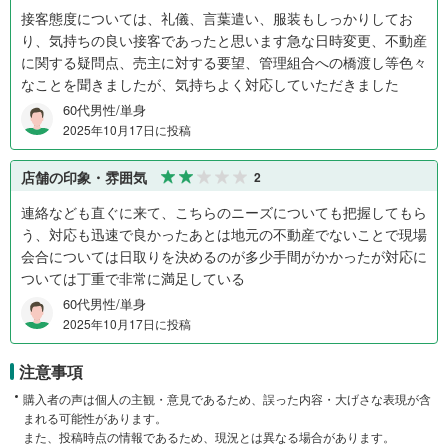
接客態度については、礼儀、言葉遣い、服装もしっかりしてお
り、気持ちの良い接客であったと思います急な日時変更、不動産
に関する疑問点、売主に対する要望、管理組合への橋渡し等色々
なことを聞きましたが、気持ちよく対応していただきました
60代男性/単身
2025年10月17日に投稿
店舗の印象・雰囲気
2
連絡なども直ぐに来て、こちらのニーズについても把握してもら
う、対応も迅速で良かったあとは地元の不動産でないことで現場
会合については日取りを決めるのが多少手間がかかったが対応に
ついては丁重で非常に満足している
60代男性/単身
2025年10月17日に投稿
注意事項
購入者の声は個人の主観・意見であるため、誤った内容・大げさな表現が含
まれる可能性があります。
また、投稿時点の情報であるため、現況とは異なる場合があります。