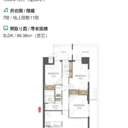
所在階 / 階建
7階 / 地上階数11階
間取り図 / 専有面積
3LDK / 66.38m
（壁芯）
2