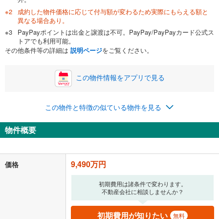
成約した物件価格に応じて付与額が変わるため実際にもらえる額と
0万円
9,490万円
異なる場合あり。
自己資金から住宅購入にかけられる金額を入力してくださ
PayPayポイントは出金と譲渡は不可。PayPay/PayPayカード公式ス
い。一般的には物件価格の2割までが目安です。
万円
トアでも利用可能。
ボーナス
閉じる
/回
その他条件等の詳細は
説明ページ
をご覧ください。
この物件情報をアプリで見る
0円
9,490万円
年2回払いを想定しています。毎月の返済額に加えて、ボー
この物件と特徴の似ている物件を見る
ナス時の増額分（1回分）を入力してください。
ボーナス払いの限度額は金融機関によって異なります。
物件概要
272,746
円
/月
月々の返済額
閉じる
ローン返済額
246,346
円
（頭金比率
0
%
）
＋修繕積立金
11,000
円
＋管理費
15,400
円
9,490万円
価格
「金利」については、ご利用を予定されている金融機関等にご確認の
初期費用は諸条件で変わります。
不動産会社に相談しませんか？
上、ご自身での入力をお願いいたします。初期設定で自動入力されてい
る値は、実際の金融機関等における貸出金利とは何ら関係がなく、実際
の金融機関等における貸出金利を何ら保証するものではありません。返
初期費用が知りたい
無料