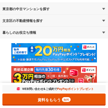
東京都の中古マンションを探す
文京区の不動産情報を探す
路線・駅から探す
地域から探す
暮らしのお役立ち情報
不動産・住宅
賃貸住宅
通勤・通学時間から探す
地図から探す
マンションカタログ
教えて！住まいの先生
新築マンション
中古マンション
新築一戸建て
中古一戸建て
注文住宅
土地
売却査定
お気に入りに追加しました。
WEB問い合わせ&ご成約で
PayPayポイントプレゼント
一覧を開く
資料をもらう
無料