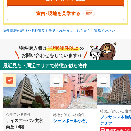
室内･現地を見学する
無料
物件情報の誤りや掲載違反を発見された方はこちらからご連絡ください。
物件購入者
平均6物件以上
は
の
お問い合わせをしています
※1
最近見た・周辺エリアで特徴が似た物件
特徴が似ている物
今見ている物件
特徴が似ている物件
プレサンス本駒
ナイスアーバン文京
シャンボール小石川
デミア
向丘 14階
成約でもらえる