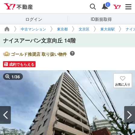
Yahoo!不動産
検索
通知
i
ログイン
ID新規取得
中古マンション
東京都
文京区
東大前駅
ナイ
ナイスアーバン文京向丘 14階
ゴールド推奨店 取り扱い物件
成約でもらえる
1
/
36
お気に入り