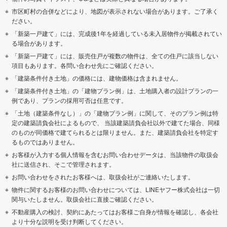
市区町村の合併などにより、地図が表示されない場合があります。ご了承く
ださい。
「新築一戸建て」には、完成後1年を経過している未入居物件が掲載されてい
る場合があります。
「新築一戸建て」には、販売住戸が複数の物件は、全ての住戸に該当しない
項目もあります。各問い合わせ先にご確認ください。
「建築条件付き土地」の価格には、建物価格は含まれません。
「建築条件付き土地」の「建物プラン例」は、土地購入者の設計プランの一
例であり、プランの採用可否は任意です。
「土地（建築条件なし）」の「建物プラン例」に関して、そのプラン例は特
定の建築請負会社によるもので、 当該建築請負会社以外で建てた場合、同様
のものが同価格で建てられるとは限りません。また、建築請負会社を特定す
るものではありません。
お客様が入力する個人情報を含むお問い合わせデータは、当該物件の取扱会
社に送信され、そこで管理されます。
お問い合わせをされたお客様へは、取扱会社がご連絡いたします。
物件に関するお客様のお問い合わせについては、LINEヤフー株式会社は一切
関与いたしません。取扱会社に直接ご確認ください。
不動産購入の検討、契約にあたってはお客様ご自身が情報を確認し、各会社
より十分な説明を受け判断してください。