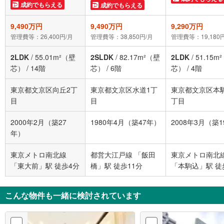
成約でもらえる
成約でもらえる
9,490万円
9,490万円
9,290万円
管理費等：26,400円/月
管理費等：38,850円/月
管理費等：19,180
2LDK
/
55.01m²（壁
2SLDK
/
82.17m²（壁
2LDK
/
51.15m
芯）
/
14階
芯）
/
6階
芯）
/
4階
東京都文京区向丘2丁
東京都文京区水道1丁
東京都文京区本
目
目
丁目
2000年2月（築27
1980年4月（築47年）
2008年3月（築
年）
東京メトロ南北線
都営大江戸線 「飯田
東京メトロ南北
「東大前」駅 徒歩4分
橋」駅 徒歩11分
「本駒込」駅 徒
こんな物件も一緒に検討されています