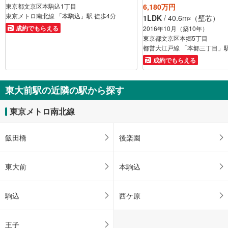
東京都文京区本駒込1丁目
6,180万円
東京メトロ南北線 「本駒込」駅 徒歩4分
1LDK
/ 40.6m
（壁芯）
2
成約でもらえる
2016年10月（築10年）
東京都文京区本郷5丁目
都営大江戸線 「本郷三丁目」駅
成約でもらえる
東大前駅の近隣の駅から探す
東京メトロ南北線
飯田橋
後楽園
東大前
本駒込
駒込
西ケ原
王子