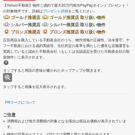
【Yahoo!不動産】物件ご成約で最大20万円相当PayPayポイントプレゼント！
の対象物件です。詳細は
プレゼント詳細
をご覧ください。
ゴールド推奨店
ゴールド推奨店 取り扱い物件
シルバー推奨店
シルバー推奨店 取り扱い物件
ブロンズ推奨店
ブロンズ推奨店 取り扱い物件
広告商品を購入している不動産会社のうち、物件情報の正確性、法令遵守、ヤ
フー不動産における成約実績等、当社所定の基準を満たした優良な店舗運営を
実践していると認めた不動産会社（もしくは当該認定を受けた不動産会社の取
扱物件）に表示されます。
タップすると用語の意味が書かれたポップアップが開きます。
タップすると画像を拡大表示されます。
PRマークについて
ご注意
消費税および地方消費税の対象となる場合は税込み価格が表示されていま
す。
物件の写真やイラスト、CGなどは実際と異なる場合があります。