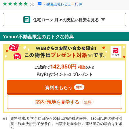
5.0
不動産会社レビュー15件
住宅ローン 月々の支払い目安を見る
支払いの目安をシミュレーションすることができます。
Yahoo!不動産限定のおトクな特典
％
金利
142,350円
ご成約で
相当
の
※2
0.01%
14.99%
PayPayポイント
プレゼント
※3
資料をもらう
無料
返済期間
一般的には最長35年まで借り入れ可能です。多くの金融機関
室内･現地を見学する
無料
が完済時の年齢は80歳までを条件としています。
万円
頭金
閉じる
資料請求/見学予約日から90日以内の成約報告、180日以内の物件引
渡・残金決済完了が条件。当該不動産会社に連絡済みの場合は対象
外。