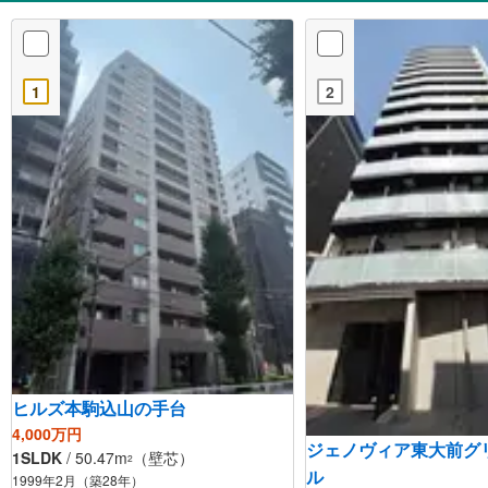
1
2
ヒルズ本駒込山の手台
4,000万円
ジェノヴィア東大前グ
1SLDK
/ 50.47m
（壁芯）
2
ル
1999年2月（築28年）