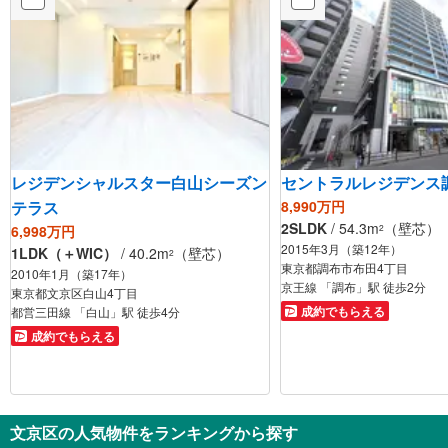
レジデンシャルスター白山シーズン
セントラルレジデンス
テラス
8,990万円
2SLDK
/ 54.3m
（壁芯）
6,998万円
2
2015年3月（築12年）
1LDK（＋WIC）
/ 40.2m
（壁芯）
2
東京都調布市布田4丁目
2010年1月（築17年）
京王線 「調布」駅 徒歩2分
東京都文京区白山4丁目
成約でもらえる
都営三田線 「白山」駅 徒歩4分
成約でもらえる
文京区の人気物件をランキングから探す