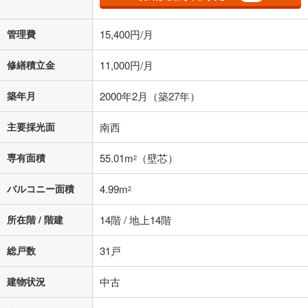
済方法「元利均等返済」にて算出しております。入力された金利を35年
適用した場合の計算結果を表示しています。
その他月額費用や、初期費用がかかります。ご注意ください。実際にお
管理費
15,400円/月
借り入れの際は各金融機関等に、必ずご自身でご確認をお願いいたしま
す。
修繕積立金
11,000円/月
条件によってお借り入れができないことがあります。
不動産会社に購入相談をする
築年月
2000年2月（築27年）
無料
主要採光面
南西
閉じる
専有面積
55.01m
（壁芯）
2
バルコニー面積
4.99m
2
所在階 / 階建
14階 / 地上14階
総戸数
31戸
建物状況
中古