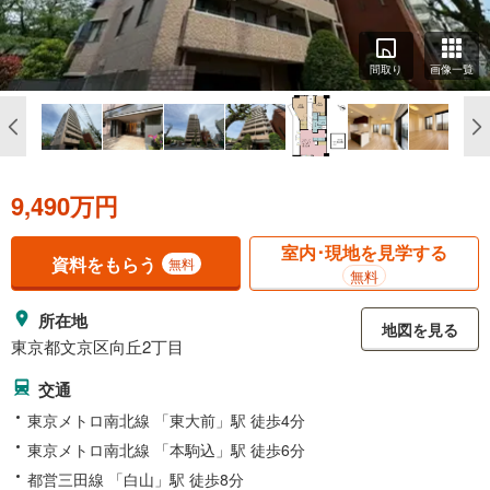
間取り
画像一覧
9,490万円
室内･現地を見学する
資料をもらう
無料
無料
所在地
地図を見る
東京都文京区向丘2丁目
交通
東京メトロ南北線 「東大前」駅 徒歩4分
東京メトロ南北線 「本駒込」駅 徒歩6分
都営三田線 「白山」駅 徒歩8分