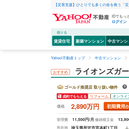
【災害支援】ひとりでも多くの命を救う「災
IDでもっ
ログイン
借りる
賃貸住宅
新築マンション
中古マンシ
Yahoo!不動産トップ
中古マンション
ライオンズガー
おすすめ
ゴールド推奨店 取り扱い物件
リフォーム
オンライ
成約でもらえる
2,890万円
初期費用
価格
11,500円/月
13,9
管理費
修繕積立金
所在地
埼玉県所沢市宮本町1丁目