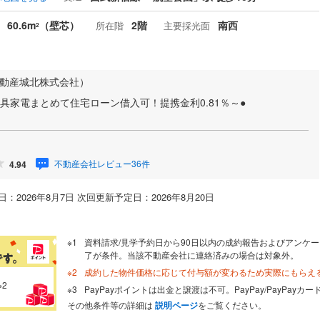
60.6m
（壁芯）
2階
南西
所在階
主要採光面
2
不動産城北株式会社）
具家電まとめて住宅ローン借入可！提携金利0.81％～●
不動産会社レビュー36件
4.94
：2026年8月7日 次回更新予定日：2026年8月20日
資料請求/見学予約日から90日以内の成約報告およびアンケー
了が条件。当該不動産会社に連絡済みの場合は対象外。
成約した物件価格に応じて付与額が変わるため実際にもらえ
※2
PayPayポイントは出金と譲渡は不可。PayPay/PayPay
その他条件等の詳細は
説明ページ
をご覧ください。