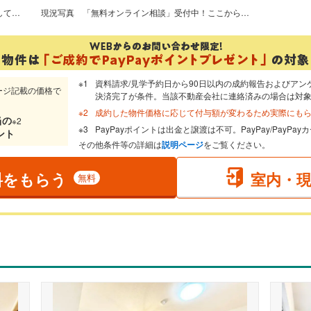
～弊社では無料オンライン相談を実施しております。お気軽にご相談ください～
現況写真
「無料オンライン相談」受付中！ここから始まる新生活を応援いたします
資料請求/見学予約日から90日以内の成約報告およびアン
ージ記載の価格で
決済完了が条件。当該不動産会社に連絡済みの場合は対
成約した物件価格に応じて付与額が変わるため実際にも
当
の
※2
PayPayポイントは出金と譲渡は不可。PayPay/PayP
ント
その他条件等の詳細は
説明ページ
をご覧ください。
料をもらう
室内・
無料