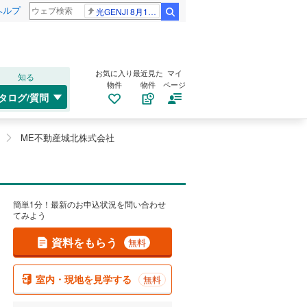
ヘルプ
光GENJI 8月19日
検索
お気に入り
最近見た
マイ
知る
物件
物件
ページ
タログ/質問
ME不動産城北株式会社
簡単1分！最新のお申込状況を問い合わせ
てみよう
資料をもらう
無料
室内・現地を見学する
無料