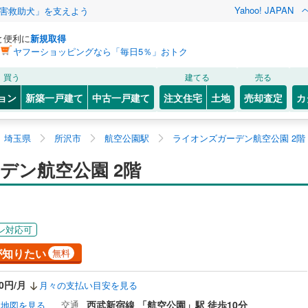
Yahoo! JAPAN
害救助犬」を支えよう
と便利に
新規取得
ヤフーショッピングなら「毎日5％」おトク
買う
建てる
売る
ョン
新築一戸建て
中古一戸建て
注文住宅
土地
売却査定
カ
埼玉県
所沢市
航空公園駅
ライオンズガーデン航空公園 2階
デン航空公園 2階
ン対応可
が知りたい
無料
00円/月
月々の支払い目安を見る
交通
西武新宿線 「航空公園」駅 徒歩10分
地図を見る