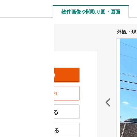
物件画像や間取り図・図面
外観・現
資料をもらう
無料
室内･現地を見学する
無料
特徴の似た物件を見る
お気に入りに追加する