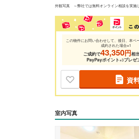
外観写真
この物件にお問い合わせして、後日、本ペ
成約された場合※1
43,350
円
ご成約で
相
PayPayポイント
プレゼ
※3
資
室内写真