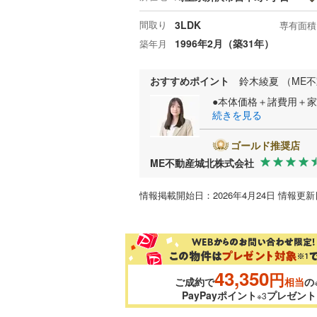
間取り
3LDK
専有面積
1996年2月（築31年）
築年月
おすすめポイント
鈴木綾夏 （ME
●本体価格＋諸費用＋家
続きを見る
ゴールド推奨店
ME不動産城北株式会社
情報掲載開始日：2026年4月24日 情報更新日
43,350
円
ご成約で
相当
の
PayPayポイント
プレゼント
※3