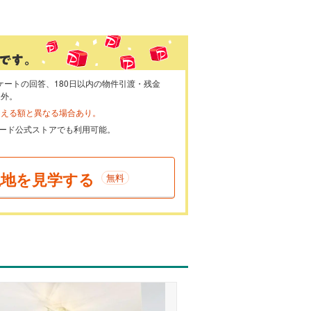
ケートの回答、180日以内の物件引渡・残金
象外。
らえる額と異なる場合あり。
ayカード公式ストアでも利用可能。
現地を見学する
無料