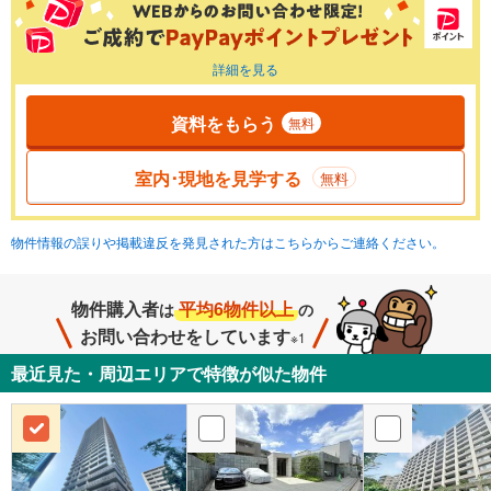
詳細を見る
資料をもらう
無料
室内･現地を見学する
無料
物件情報の誤りや掲載違反を発見された方はこちらからご連絡ください。
物件購入者
平均6物件以上
は
の
お問い合わせをしています
※1
最近見た・周辺エリアで特徴が似た物件