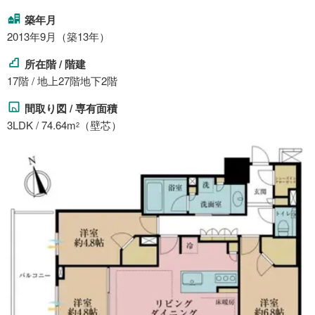
築年月
2013年9月（築13年）
所在階 / 階建
17階 / 地上27階地下2階
間取り図 / 専有面積
3LDK / 74.64m
（壁芯）
2