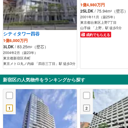
1億4,980万円
2SLDK
/ 75.94m
（壁芯）
2
2001年11月（築25年）
東京都台東区上野7丁目
山手線 「上野」駅 徒歩5分
シティタワー四谷
成約でもらえる
1億6,000万円
3LDK
/ 83.25m
（壁芯）
2
2004年2月（築23年）
東京都新宿区舟町
東京メトロ丸ノ内線 「四谷三丁目」駅 徒歩3分
新宿区の人気物件をランキングから探す
1
2