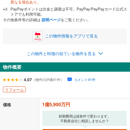
異なる場合あり。
自己資金から住宅購入にかけられる金額を入力してくださ
PayPayポイントは出金と譲渡は不可。PayPay/PayPayカード公式ス
い。一般的には物件価格の2割までが目安です。
万円
トアでも利用可能。
ボーナス
閉じる
/回
その他条件等の詳細は
説明ページ
をご覧ください。
この物件情報をアプリで見る
0円
1億5,900万円
年2回払いを想定しています。毎月の返済額に加えて、ボー
この物件と特徴の似ている物件を見る
ナス時の増額分（1回分）を入力してください。
ボーナス払いの限度額は金融機関によって異なります。
物件概要
457,220
円
/月
月々の返済額
閉じる
ローン返済額
412,740
円
（頭金比率
0
%
）
4.07
（物件の評価41件）
コメント41件
＋修繕積立金
22,390
円
＋管理費
22,090
円
リフォーム
「金利」については、ご利用を予定されている金融機関等にご確認の
1億5,900万円
上、ご自身での入力をお願いいたします。初期設定で自動入力されてい
価格
る値は、実際の金融機関等における貸出金利とは何ら関係がなく、実際
の金融機関等における貸出金利を何ら保証するものではありません。返
初期費用は諸条件で変わります。
済方法「元利均等返済」にて算出しております。入力された金利を35年
不動産会社に相談しませんか？
適用した場合の計算結果を表示しています。