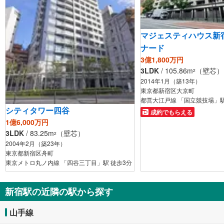
マジェスティハウス新
ナード
3億1,800万円
3LDK
/ 105.86m
（壁芯）
2
2014年1月（築13年）
東京都新宿区大京町
都営大江戸線 「国立競技場」駅
シティタワー四谷
成約でもらえる
1億6,000万円
3LDK
/ 83.25m
（壁芯）
2
2004年2月（築23年）
東京都新宿区舟町
東京メトロ丸ノ内線 「四谷三丁目」駅 徒歩3分
新宿駅の近隣の駅から探す
山手線