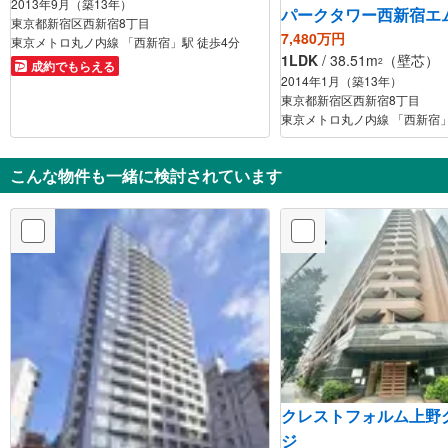
2013年9月（築13年）
パークタワー西新宿エ
東京都新宿区西新宿8丁目
7,480万円
東京メトロ丸ノ内線 「西新宿」駅 徒歩4分
1LDK
/ 38.51m
（壁芯）
2
成約でもらえる
2014年1月（築13年）
東京都新宿区西新宿8丁目
東京メトロ丸ノ内線 「西新宿」
こんな物件も一緒に検討されています
クレストフォルム上野
ジ