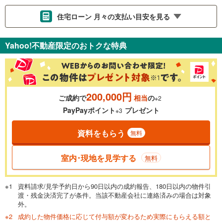
住宅ローン 月々の支払い目安を見る
支払いの目安をシミュレーションすることができます。
Yahoo!不動産限定のおトクな特典
％
金利
200,000円
ご成約で
相当
の
※2
0.01%
14.99%
PayPayポイント
プレゼント
※3
資料をもらう
無料
返済期間
一般的には最長35年まで借り入れ可能です。多くの金融機関
室内･現地を見学する
無料
が完済時の年齢は80歳までを条件としています。
万円
頭金
閉じる
資料請求/見学予約日から90日以内の成約報告、180日以内の物件引
渡・残金決済完了が条件。当該不動産会社に連絡済みの場合は対象
外。
成約した物件価格に応じて付与額が変わるため実際にもらえる額と
0万円
1億5,900万円