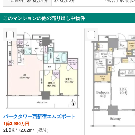
「西新宿」駅 徒歩4分
駅 徒歩5分
「落合」駅 徒歩
このマンションの他の売り出し中物件
パークタワー西新宿エムズポート
1億3,980万円
2LDK
/ 72.82m
（壁芯）
2