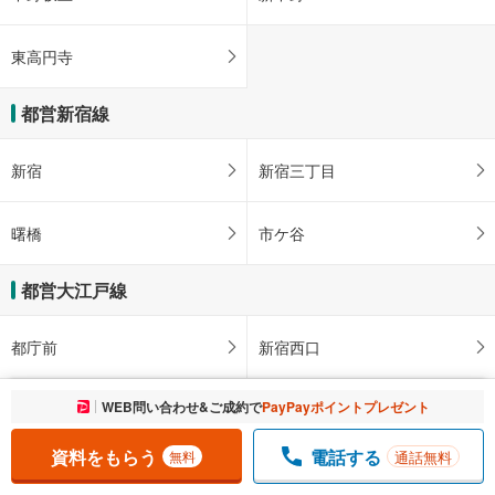
東高円寺
都営新宿線
新宿
新宿三丁目
曙橋
市ケ谷
都営大江戸線
都庁前
新宿西口
お気に入りに追加しました。
WEB問い合わせ&ご成約で
PayPayポイントプレゼント
一覧を開く
東新宿
若松河田
資料をもらう
電話する
通話無料
無料
牛込柳町