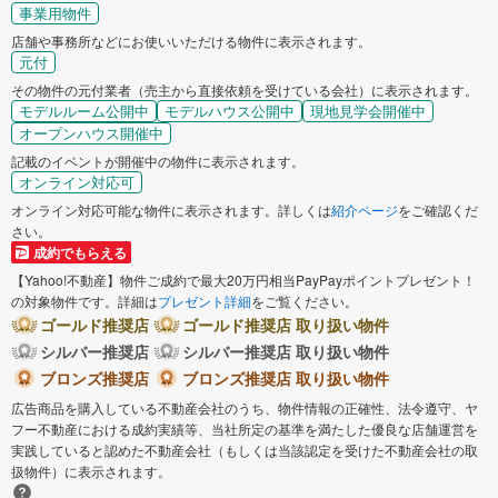
事業用物件
店舗や事務所などにお使いいただける物件に表示されます。
元付
その物件の元付業者（売主から直接依頼を受けている会社）に表示されます。
モデルルーム公開中
モデルハウス公開中
現地見学会開催中
オープンハウス開催中
記載のイベントが開催中の物件に表示されます。
オンライン対応可
オンライン対応可能な物件に表示されます。詳しくは
紹介ページ
をご確認くだ
さい。
成約でもらえる
【Yahoo!不動産】物件ご成約で最大20万円相当PayPayポイントプレゼント！
の対象物件です。詳細は
プレゼント詳細
をご覧ください。
ゴールド推奨店
ゴールド推奨店 取り扱い物件
シルバー推奨店
シルバー推奨店 取り扱い物件
ブロンズ推奨店
ブロンズ推奨店 取り扱い物件
広告商品を購入している不動産会社のうち、物件情報の正確性、法令遵守、ヤ
フー不動産における成約実績等、当社所定の基準を満たした優良な店舗運営を
実践していると認めた不動産会社（もしくは当該認定を受けた不動産会社の取
扱物件）に表示されます。