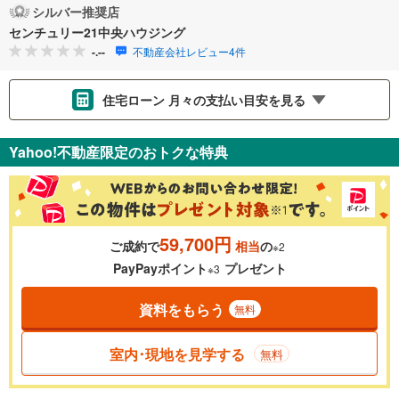
シルバー推奨店
センチュリー21中央ハウジング
-.--
不動産会社レビュー4件
住宅ローン 月々の支払い目安を見る
支払いの目安をシミュレーションすることができます。
Yahoo!不動産限定のおトクな特典
％
金利
59,700円
ご成約で
相当
の
※2
0.01%
14.99%
PayPayポイント
プレゼント
※3
資料をもらう
無料
返済期間
一般的には最長35年まで借り入れ可能です。多くの金融機関
室内･現地を見学する
無料
が完済時の年齢は80歳までを条件としています。
万円
頭金
閉じる