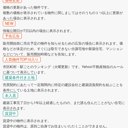
価格の更新があった物件です。
複数の価格が表示されている物件に関しましてはそのうちの１つ以上に更新が
あった場合に表示されます。
NEW
情報公開日が7日以内の場合に表示されます。
予告広告
販売開始前に売出予定の物件を知らせるための広告の場合に表示されます。価
格などが未定のため、すぐには取引できない分譲宅地や新築住宅、マンション
などについて、販売開始時期などを告知します。
人気物件TOP10入り
市区町村・駅ごとのランキング（火曜更新）です。Yahoo!不動産独自のルール
に基づいて表示しています。
建築条件付き土地
売買契約にあたって一定期間内に特定の建設会社と建築請負契約を結ぶことを
条件にしている土地に表示されます。
未入居
建築工事完了日から1年以上経過したものの、まだ誰も住んだことがない住宅に
表示されます。
賃貸中
賃貸中の物件に表示されます。
賃貸中の物件は、原則ご自身でお住まいいただくことができません。