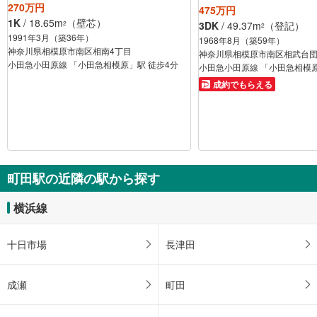
270万円
475万円
1K
/ 18.65m
（壁芯）
3DK
/ 49.37m
（登記）
2
2
1991年3月（築36年）
1968年8月（築59年）
神奈川県相模原市南区相南4丁目
神奈川県相模原市南区相武台団
小田急小田原線 「小田急相模原」駅 徒歩4分
小田急小田原線 「小田急相模原
成約でもらえる
町田駅の近隣の駅から探す
横浜線
十日市場
長津田
成瀬
町田