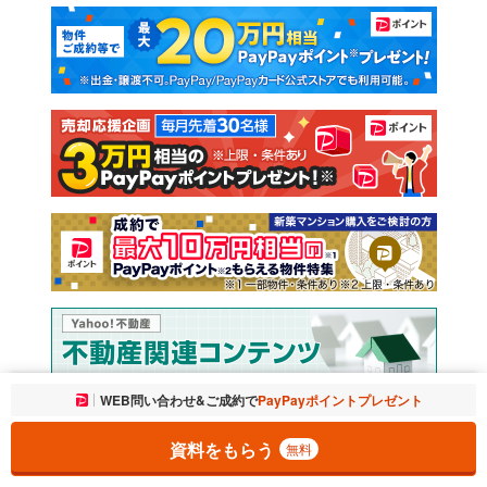
マンションカタログ
教えて！住まいの先生
新築マンション
中古マンション
新築一戸建て
中古一戸建て
注文住宅
土地
売却査定
お気に入りに追加しました。
WEB問い合わせ&ご成約で
PayPayポイントプレゼント
一覧を開く
資料をもらう
無料