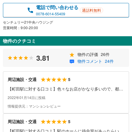
電話で問い合わせる
通話料無料
0078-6014-55409
センチュリー21中央ハウジング
営業時間：9:00-20:00
物件のクチコミ
物件の評価
26件
3.81
物件コメント
24件
5
周辺施設・交通
【町田駅に対する口コミ】色々なお店がかなり多いので、都心
に出なくてもほとんどのものがそろいます！遅くまでやってい
2022年01月14日に投稿
る甘さが多いのもよいと思います。駅も綺麗だし、乗り換えや
情報提供元：マンションレビュー
バス、タクシーなどもわかりやすいので利用しやすいと思いま
す！
5
周辺施設・交通
【町田駅に対する口コミ】駅のホームに待合室があったらいい