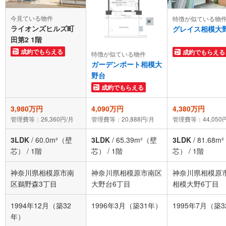
今見ている物件
特徴が似ている物
ライオンズヒルズ町
グレイス相模大
田第2 1階
成約でもらえる
成約でもらえる
特徴が似ている物件
ガーデンポート相模大
野台
成約でもらえる
3,980万円
4,090万円
4,380万円
管理費等：26,360円/月
管理費等：20,888円/月
管理費等：44,050
3LDK
/
60.0m²（壁
3LDK
/
65.39m²（壁
3LDK
/
81.68m
芯）
/
1階
芯）
/
1階
芯）
/
1階
神奈川県相模原市南
神奈川県相模原市南区
神奈川県相模原
区鵜野森3丁目
大野台6丁目
相模大野6丁目
1994年12月（築32
1996年3月（築31年）
1995年7月（築
年）