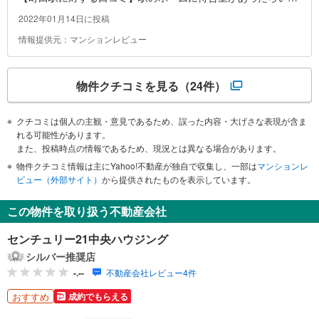
なーと思います！また、乗り換えの通路にお店が多いので、誘
2022年01月14日に投稿
惑が多いです。笑
情報提供元：マンションレビュー
物件クチコミを見る
（24件）
クチコミは個人の主観・意見であるため、誤った内容・大げさな表現が含ま
れる可能性があります。
また、投稿時点の情報であるため、現況とは異なる場合があります。
物件クチコミ情報は主にYahoo!不動産が独自で収集し、一部は
マンションレ
ビュー（外部サイト）
から提供されたものを表示しています。
この物件を取り扱う不動産会社
センチュリー21中央ハウジング
シルバー推奨店
-.--
不動産会社レビュー4件
おすすめ
成約でもらえる