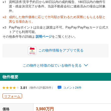
資料請求/見学予約日から90日以内の成約報告、180日以内の物件引
渡・残金決済完了が条件。当該不動産会社に連絡済みの場合は対象
外。
成約した物件価格に応じて付与額が変わるため実際にもらえる額と
0万円
3,980万円
異なる場合あり。
自己資金から住宅購入にかけられる金額を入力してくださ
PayPayポイントは出金と譲渡は不可。PayPay/PayPayカード公式ス
い。一般的には物件価格の2割までが目安です。
万円
トアでも利用可能。
ボーナス
閉じる
/回
その他条件等の詳細は
説明ページ
をご覧ください。
この物件情報をアプリで見る
0円
3,980万円
年2回払いを想定しています。毎月の返済額に加えて、ボー
この物件と特徴の似ている物件を見る
ナス時の増額分（1回分）を入力してください。
ボーナス払いの限度額は金融機関によって異なります。
物件概要
129,674
円
/月
月々の返済額
閉じる
ローン返済額
103,314
円
（頭金比率
0
%
）
3.81
（物件の評価26件）
コメント24件
＋修繕積立金
11,760
円
＋管理費
14,600
円
リフォーム
「金利」については、ご利用を予定されている金融機関等にご確認の
3,980万円
上、ご自身での入力をお願いいたします。初期設定で自動入力されてい
価格