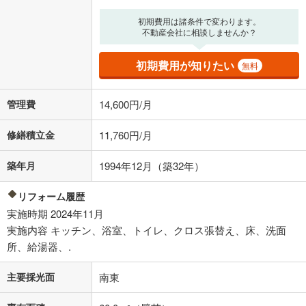
る値は、実際の金融機関等における貸出金利とは何ら関係がなく、実際
の金融機関等における貸出金利を何ら保証するものではありません。返
初期費用は諸条件で変わります。
済方法「元利均等返済」にて算出しております。入力された金利を35年
不動産会社に相談しませんか？
適用した場合の計算結果を表示しています。
その他月額費用や、初期費用がかかります。ご注意ください。実際にお
初期費用が知りたい
無料
借り入れの際は各金融機関等に、必ずご自身でご確認をお願いいたしま
す。
条件によってお借り入れができないことがあります。
管理費
14,600円/月
不動産会社に購入相談をする
無料
修繕積立金
11,760円/月
築年月
1994年12月（築32年）
閉じる
リフォーム履歴
実施時期 2024年11月
実施内容 キッチン、浴室、トイレ、クロス張替え、床、洗面
所、給湯器、.
主要採光面
南東