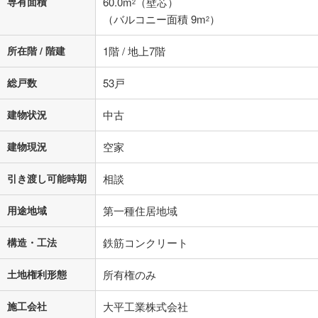
専有面積
60.0m
（壁芯）
2
（バルコニー面積 9m
）
2
所在階 / 階建
1階 / 地上7階
総戸数
53戸
建物状況
中古
建物現況
空家
引き渡し可能時期
相談
用途地域
第一種住居地域
構造・工法
鉄筋コンクリート
土地権利形態
所有権のみ
施工会社
大平工業株式会社