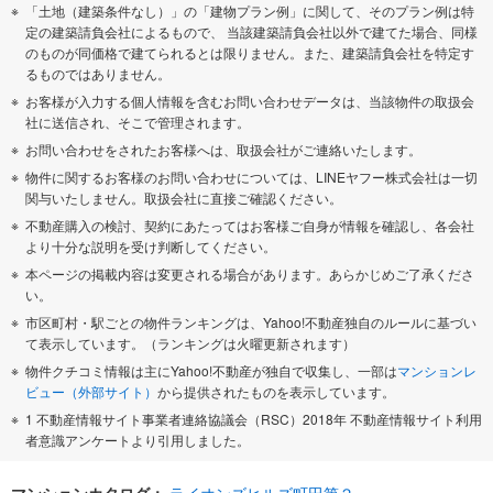
「土地（建築条件なし）」の「建物プラン例」に関して、そのプラン例は特
定の建築請負会社によるもので、 当該建築請負会社以外で建てた場合、同様
のものが同価格で建てられるとは限りません。また、建築請負会社を特定す
るものではありません。
お客様が入力する個人情報を含むお問い合わせデータは、当該物件の取扱会
社に送信され、そこで管理されます。
お問い合わせをされたお客様へは、取扱会社がご連絡いたします。
物件に関するお客様のお問い合わせについては、LINEヤフー株式会社は一切
関与いたしません。取扱会社に直接ご確認ください。
不動産購入の検討、契約にあたってはお客様ご自身が情報を確認し、各会社
より十分な説明を受け判断してください。
本ページの掲載内容は変更される場合があります。あらかじめご了承くださ
い。
市区町村・駅ごとの物件ランキングは、Yahoo!不動産独自のルールに基づい
て表示しています。（ランキングは火曜更新されます）
物件クチコミ情報は主にYahoo!不動産が独自で収集し、一部は
マンションレ
ビュー（外部サイト）
から提供されたものを表示しています。
1 不動産情報サイト事業者連絡協議会（RSC）2018年 不動産情報サイト利用
者意識アンケートより引用しました。
マンションカタログ：
ライオンズヒルズ町田第２