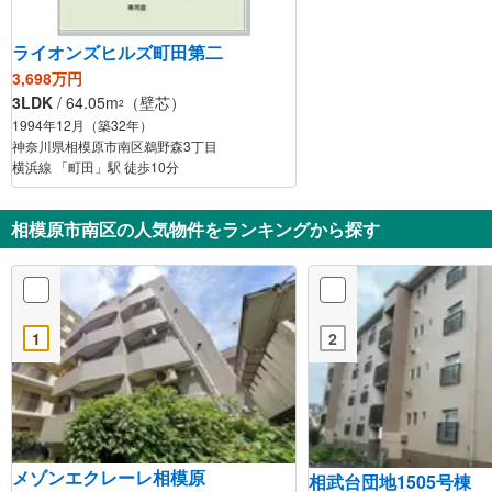
ライオンズヒルズ町田第二
3,698万円
3LDK
/ 64.05m
（壁芯）
2
1994年12月（築32年）
神奈川県相模原市南区鵜野森3丁目
横浜線 「町田」駅 徒歩10分
相模原市南区の人気物件をランキングから探す
1
2
メゾンエクレーレ相模原
相武台団地1505号棟