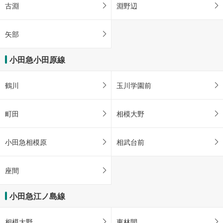
古淵
淵野辺
矢部
小田急小田原線
鶴川
玉川学園前
町田
相模大野
小田急相模原
相武台前
座間
小田急江ノ島線
相模大野
東林間