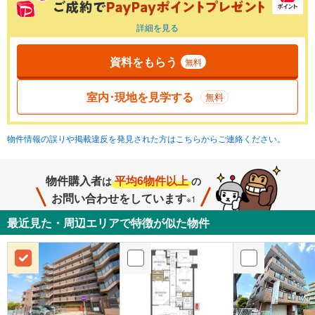
詳細を見る
資料をもらう
無料
室内･現地を見学する
無料
物件情報の誤りや掲載違反を発見された方はこちらからご連絡ください。
物件購入者
平均6物件以上
は
の
お問い合わせをしています
※1
最近見た・周辺エリアで特徴が似た物件