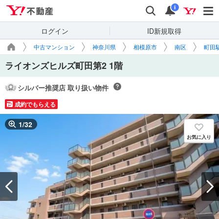
Yahoo!不動産
検索
通知
i
ログイン
ID新規取得
中古マンション
神奈川県
相模原市
南区
町田
ライオンズヒルズ町田第2 1階
シルバー推奨店 取り扱い物件
成約でもらえる
1
/
32
お気に入り