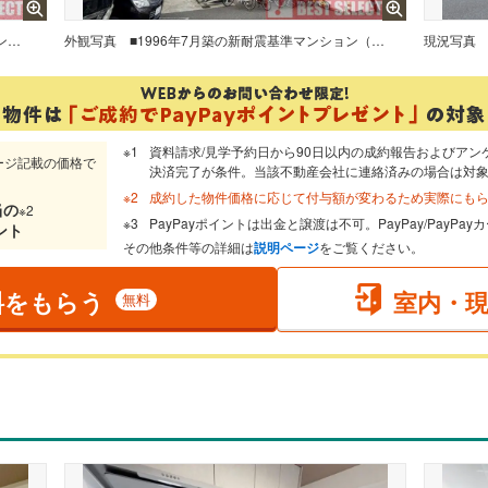
■1996年7月築の新耐震基準マンション（総戸数23戸）
外観写真
■1996年7月築の新耐震基準マンション（総戸数23戸）
現況写真
資料請求/見学予約日から90日以内の成約報告およびアン
ージ記載の価格で
決済完了が条件。当該不動産会社に連絡済みの場合は対
成約した物件価格に応じて付与額が変わるため実際にも
当
の
※2
PayPayポイントは出金と譲渡は不可。PayPay/PayP
ント
その他条件等の詳細は
説明ページ
をご覧ください。
料をもらう
室内・
無料