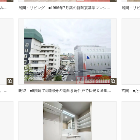
■新規内装リノベーション施工済みでキレイなお住まい
居間・リビング
■1996年7月築の新耐震基準マンション（総戸数23戸）
居間・リ
■当日のご案内も迅速に対応可能です。お気軽にお申し付け下さい。
眺望
■6階建て5階部分の南向き角住戸で採光＆通風良好
玄関