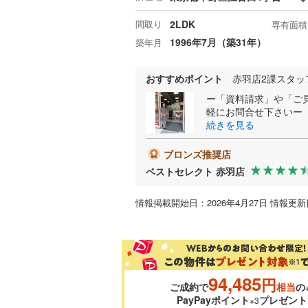
間取り
2LDK
専有面積
1996年7月（築31年）
築年月
おすすめポイント
赤羽店2課スタッ
ー「資料請求」や「ご
軽にお問合せ下さいー
続きを見る
ブロンズ推奨店
ベストセレクト 赤羽店
情報掲載開始日：2026年4月27日 情報更新日
94,485
円
ご成約で
相当
の
PayPayポイント
プレゼント
※3