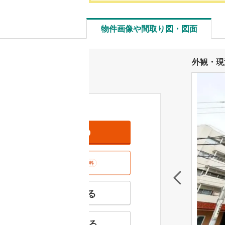
物件画像や間取り図・図面
外観・現
資料をもらう
無料
室内･現地を見学する
無料
特徴の似た物件を見る
お気に入りに追加する