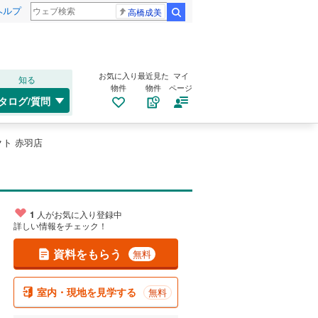
ヘルプ
高橋成美
検索
お気に入り
最近見た
マイ
知る
物件
物件
ページ
タログ/質問
ト 赤羽店
1
人がお気に入り登録中
詳しい情報をチェック！
資料をもらう
無料
室内・現地を見学する
無料