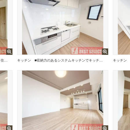
■6階建て5階部分の南向き角住戸で採光＆通風良好■専有面積:60.00平米の2LDK
キッチン
■収納力のあるシステムキッチンでキッチン廻りもスッキリ
キッチン