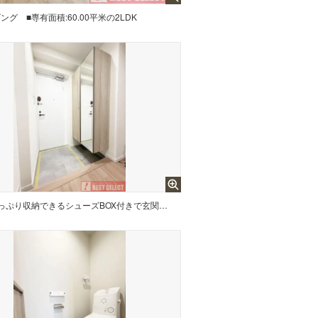
ビング
■専有面積:60.00平米の2LDK
■たっぷり収納できるシューズBOX付きで玄関回りがスッキリ片付きます