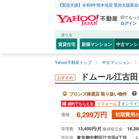
【緊急支援】令和8年熊本地震 緊急支援募
IDでもっ
ログイン
借りる
賃貸住宅
新築マンション
中古マンシ
Yahoo!不動産トップ
中古マンション
ドムール江古田 
おすすめ
ブロンズ推奨店 取り扱い物件
リフォーム
オンライ
成約でもらえる
6,299万円
初期費用
価格
13,400円/月
16,2
管理費
修繕積立金
所在地
東京都中野区江古田4丁目