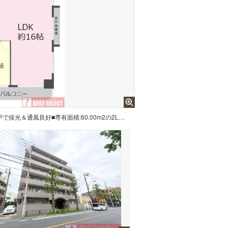
■6階建て5階部分の南向き角住戸で採光＆通風良好■専有面積:60.00m2の2LDK