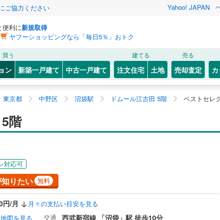
Yahoo! JAPAN
金にご協力ください
と便利に
新規取得
ヤフーショッピングなら「毎日5％」おトク
買う
建てる
売る
ョン
新築一戸建て
中古一戸建て
注文住宅
土地
売却査定
カ
東京都
中野区
沼袋駅
ドムール江古田 5階
ベストセレク
5階
ン対応可
が知りたい
無料
00円/月
月々の支払い目安を見る
交通
西武新宿線 「沼袋」駅 徒歩10分
地図を見る