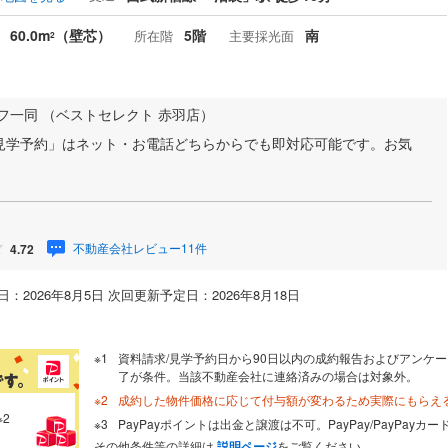
60.0m
（壁芯）
5階
南
所在階
主要採光面
2
フ一同 （ベストセレクト 赤羽店）
見学予約」はネット・お電話どちらからでも即対応可能です。お気
不動産会社レビュー11件
4.72
：2026年8月5日 次回更新予定日：2026年8月18日
資料請求/見学予約日から90日以内の成約報告およびアンケー
了が条件。当該不動産会社に連絡済みの場合は対象外。
成約した物件価格に応じて付与額が変わるため実際にもらえ
※2
PayPayポイントは出金と譲渡は不可。PayPay/PayPay
その他条件等の詳細は
説明ページ
をご覧ください。