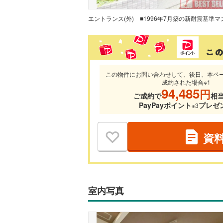
エントランス(外)
この物件にお問い合わせして、後日、本ペ
成約された場合※1
94,485
円
ご成約で
相
PayPayポイント
プレゼ
※3
資
室内写真