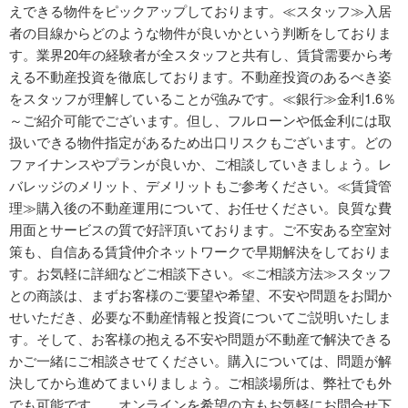
えできる物件をピックアップしております。≪スタッフ≫入居
者の目線からどのような物件が良いかという判断をしておりま
す。業界20年の経験者が全スタッフと共有し、賃貸需要から考
える不動産投資を徹底しております。不動産投資のあるべき姿
をスタッフが理解していることが強みです。≪銀行≫金利1.6％
～ご紹介可能でございます。但し、フルローンや低金利には取
扱いできる物件指定があるため出口リスクもございます。どの
ファイナンスやプランが良いか、ご相談していきましょう。レ
バレッジのメリット、デメリットもご参考ください。≪賃貸管
理≫購入後の不動産運用について、お任せください。良質な費
用面とサービスの質で好評頂いております。ご不安ある空室対
策も、自信ある賃貸仲介ネットワークで早期解決をしておりま
す。お気軽に詳細などご相談下さい。≪ご相談方法≫スタッフ
との商談は、まずお客様のご要望や希望、不安や問題をお聞か
せいただき、必要な不動産情報と投資についてご説明いたしま
す。そして、お客様の抱える不安や問題が不動産で解決できる
かご一緒にご相談させてください。購入については、問題が解
決してから進めてまいりましょう。ご相談場所は、弊社でも外
でも可能です。 オンラインを希望の方もお気軽にお問合せ下