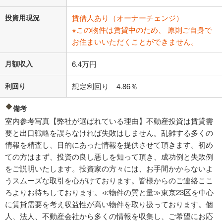
投資用現況
賃借人あり（オーナーチェンジ）
※この物件は賃貸中のため、 原則ご自身で
お住まいいただくことができません。
月額収入
6.4万円
利回り
想定利回り 4.86％
備考
室内参考写真【弊社が選ばれている理由】不動産投資は賃貸需
要と出口戦略を誤らなければ失敗はしません。乱雑する多くの
情報を精査し、目的にあった情報を提供させて頂きます。初め
ての方はまず、投資の良し悪しを知って頂き、成功例と失敗例
をご説明いたします。投資家の方々には、お手間かからないよ
うスムーズな取引を心がけております。皆様からのご連絡ここ
ろよりお待ちしております。≪物件の質と量≫東京23区を中心
に賃貸需要を考え収益性が高い物件を取り扱っております。個
人、法人、不動産会社から多くの情報を収集し、ご希望にお応