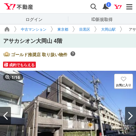
Yahoo!不動産
検索
通知
i
ログイン
ID新規取得
中古マンション
東京都
目黒区
大岡山駅
アサ
アサカシオン大岡山 4階
ゴールド推奨店 取り扱い物件
成約でもらえる
1
/
16
お気に入り