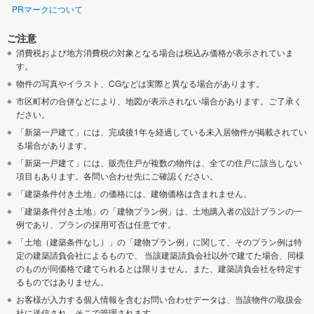
PRマークについて
ご注意
消費税および地方消費税の対象となる場合は税込み価格が表示されていま
す。
物件の写真やイラスト、CGなどは実際と異なる場合があります。
市区町村の合併などにより、地図が表示されない場合があります。ご了承く
ださい。
「新築一戸建て」には、完成後1年を経過している未入居物件が掲載されてい
る場合があります。
「新築一戸建て」には、販売住戸が複数の物件は、全ての住戸に該当しない
項目もあります。各問い合わせ先にご確認ください。
「建築条件付き土地」の価格には、建物価格は含まれません。
「建築条件付き土地」の「建物プラン例」は、土地購入者の設計プランの一
例であり、プランの採用可否は任意です。
「土地（建築条件なし）」の「建物プラン例」に関して、そのプラン例は特
定の建築請負会社によるもので、 当該建築請負会社以外で建てた場合、同様
のものが同価格で建てられるとは限りません。また、建築請負会社を特定す
るものではありません。
お客様が入力する個人情報を含むお問い合わせデータは、当該物件の取扱会
社に送信され、そこで管理されます。