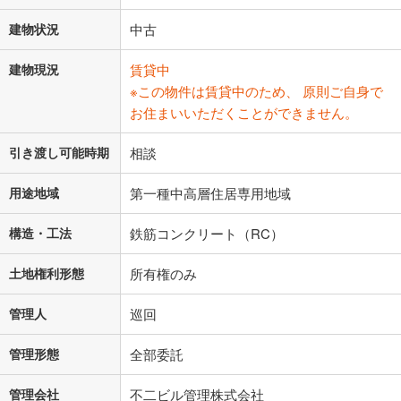
建物状況
中古
建物現況
賃貸中
※この物件は賃貸中のため、 原則ご自身で
お住まいいただくことができません。
引き渡し可能時期
相談
用途地域
第一種中高層住居専用地域
構造・工法
鉄筋コンクリート（RC）
土地権利形態
所有権のみ
管理人
巡回
管理形態
全部委託
管理会社
不二ビル管理株式会社