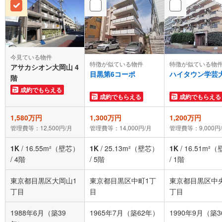
今見ている物件
特徴が似ている物件
特徴が似ている物
アサカシオン大岡山 4
目黒第6コーポ
ハイタウン学芸
階
成約でもらえる
成約でもらえる
成約でもらえる
1,580万円
1,300万円
1,200万円
管理費等：12,500円/月
管理費等：14,000円/月
管理費等：9,000円
1K
/
16.55m²（壁芯）
1K
/
25.13m²（壁芯）
1K
/
16.51m²
/
4階
/
5階
/
1階
東京都目黒区大岡山1
東京都目黒区中町1丁
東京都目黒区中
丁目
目
丁目
1988年6月（築39
1965年7月（築62年）
1990年9月（築