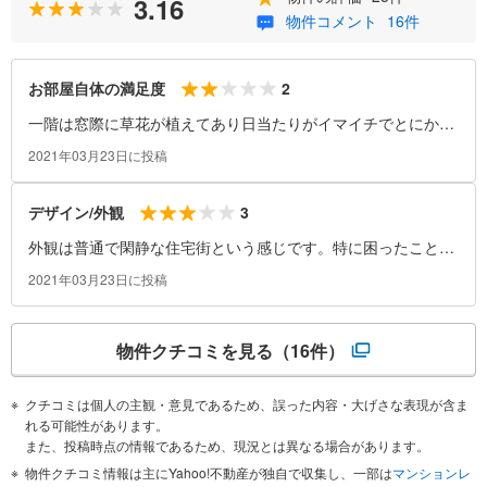
3.16
物件コメント
16件
2
お部屋自体の満足度
一階は窓際に草花が植えてあり日当たりがイマイチでとにかく
湿気がすごいです。少し歩かないと周りに何もないのが少し不
2021年03月23日に投稿
便。
3
デザイン/外観
外観は普通で閑静な住宅街という感じです。特に困ったことは
ありませんでした。
2021年03月23日に投稿
物件クチコミを見る
（16件）
クチコミは個人の主観・意見であるため、誤った内容・大げさな表現が含ま
れる可能性があります。
また、投稿時点の情報であるため、現況とは異なる場合があります。
物件クチコミ情報は主にYahoo!不動産が独自で収集し、一部は
マンションレ