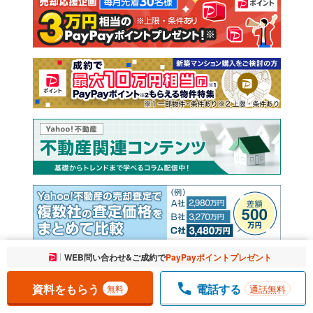
注文住宅
土地
売却査定
お気に入りに追加しました。
WEB問い合わせ&ご成約で
PayPayポイントプレゼント
一覧を開く
資料をもらう
電話する
通話無料
無料