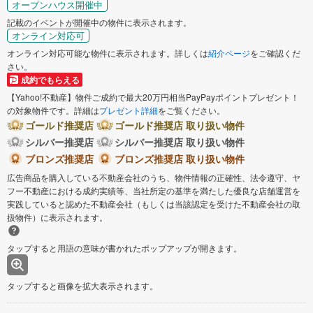
オープンハウス開催中
記載のイベントが開催中の物件に表示されます。
オンライン対応可
オンライン対応可能な物件に表示されます。詳しくは
紹介ページ
をご確認くだ
さい。
成約でもらえる
【Yahoo!不動産】物件ご成約で最大20万円相当PayPayポイントプレゼント！
の対象物件です。詳細は
プレゼント詳細
をご覧ください。
ゴールド推奨店
ゴールド推奨店 取り扱い物件
シルバー推奨店
シルバー推奨店 取り扱い物件
ブロンズ推奨店
ブロンズ推奨店 取り扱い物件
広告商品を購入している不動産会社のうち、物件情報の正確性、法令遵守、ヤ
フー不動産における成約実績等、当社所定の基準を満たした優良な店舗運営を
実践していると認めた不動産会社（もしくは当該認定を受けた不動産会社の取
扱物件）に表示されます。
タップすると用語の意味が書かれたポップアップが開きます。
タップすると画像を拡大表示されます。