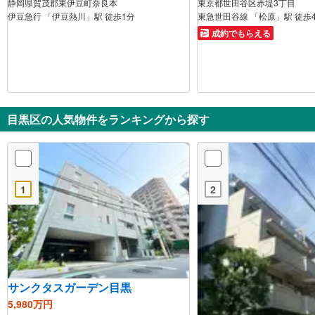
静岡県賀茂郡東伊豆町奈良本
東京都世田谷区赤堤3丁目
伊豆急行 「伊豆熱川」駅 徒歩1分
東急世田谷線 「松原」駅 徒歩
成約でもらえる
目黒区の人気物件をランキングから探す
1
2
サンクタスガーデン目黒
5,980万円