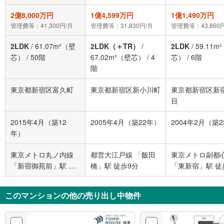
2億8,000万円
1億4,599万円
1億1,490万円
管理費等：41,300円/月
管理費等：31,830円/月
管理費等：43,860
2LDK
/
61.07m²（壁
2LDK（＋TR）
/
2LDK
/
59.11m
芯）
/
50階
67.02m²（壁芯）
/
4
芯）
/
6階
階
東京都新宿区富久町
東京都新宿区新小川町
東京都新宿区新
目
2015年4月（築12
2005年4月（築22年）
2004年2月（築
年）
東京メトロ丸ノ内線
都営大江戸線 「飯田
東京メトロ副都
「新宿御苑前」駅 徒
橋」駅 徒歩9分
「東新宿」駅 徒
歩5分
このマンションの他の売り出し中物件