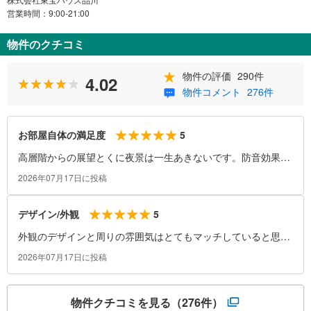
営業時間：9:00-21:00
物件のクチコミ
物件の評価
290件
4.02
物件コメント
276件
5
お部屋自体の満足度
高層階からの展望とくに夜景は一生あきないです。防音効果高
く静かなマンションです。
2026年07月17日に投稿
5
デザイン/外観
外観のデザインと周りの雰囲気はとてもマッチしていると思い
ますし、中もオシャレです。
2026年07月17日に投稿
物件クチコミを見る
（276件）