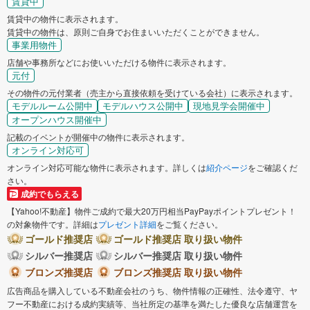
賃貸中
賃貸中の物件に表示されます。
賃貸中の物件は、原則ご自身でお住まいいただくことができません。
事業用物件
店舗や事務所などにお使いいただける物件に表示されます。
元付
その物件の元付業者（売主から直接依頼を受けている会社）に表示されます。
モデルルーム公開中
モデルハウス公開中
現地見学会開催中
オープンハウス開催中
記載のイベントが開催中の物件に表示されます。
オンライン対応可
オンライン対応可能な物件に表示されます。詳しくは
紹介ページ
をご確認くだ
さい。
成約でもらえる
【Yahoo!不動産】物件ご成約で最大20万円相当PayPayポイントプレゼント！
の対象物件です。詳細は
プレゼント詳細
をご覧ください。
ゴールド推奨店
ゴールド推奨店 取り扱い物件
シルバー推奨店
シルバー推奨店 取り扱い物件
ブロンズ推奨店
ブロンズ推奨店 取り扱い物件
広告商品を購入している不動産会社のうち、物件情報の正確性、法令遵守、ヤ
フー不動産における成約実績等、当社所定の基準を満たした優良な店舗運営を