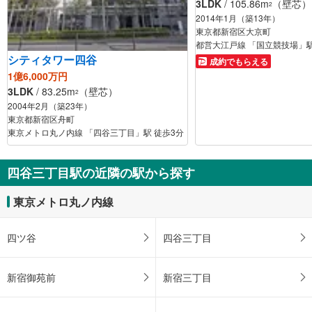
3LDK
/ 105.86m
（壁芯）
2
2014年1月（築13年）
東京都新宿区大京町
都営大江戸線 「国立競技場」駅
シティタワー四谷
成約でもらえる
1億6,000万円
3LDK
/ 83.25m
（壁芯）
2
2004年2月（築23年）
東京都新宿区舟町
東京メトロ丸ノ内線 「四谷三丁目」駅 徒歩3分
四谷三丁目駅の近隣の駅から探す
東京メトロ丸ノ内線
四ツ谷
四谷三丁目
新宿御苑前
新宿三丁目