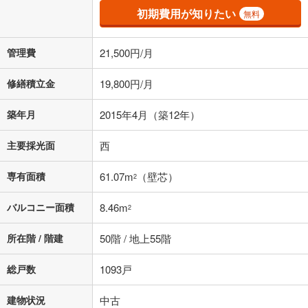
初期費用が知りたい
無料
管理費
21,500円/月
修繕積立金
19,800円/月
築年月
2015年4月（築12年）
主要採光面
西
専有面積
61.07m
（壁芯）
2
バルコニー面積
8.46m
2
所在階 / 階建
50階 / 地上55階
総戸数
1093戸
建物状況
中古