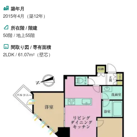
築年月
2015年4月（築12年）
所在階 / 階建
50階 / 地上55階
間取り図 / 専有面積
2LDK / 61.07m
（壁芯）
2