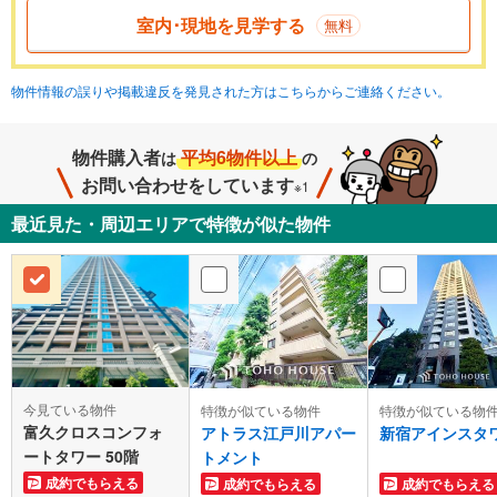
室内･現地を見学する
無料
物件情報の誤りや掲載違反を発見された方はこちらからご連絡ください。
物件購入者
平均6物件以上
は
の
お問い合わせをしています
※1
最近見た・周辺エリアで特徴が似た物件
今見ている物件
特徴が似ている物件
特徴が似ている物
富久クロスコンフォ
アトラス江戸川アパー
新宿アインスタ
ートタワー 50階
トメント
成約でもらえる
成約でもらえる
成約でもらえる