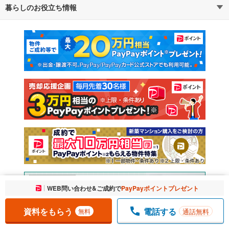
暮らしのお役立ち情報
不動産・住宅
賃貸住宅
通勤・通学時間から探す
地図から探す
マンションカタログ
教えて！住まいの先生
新築マンション
中古マンション
新築一戸建て
中古一戸建て
注文住宅
土地
売却査定
お気に入りに追加しました。
WEB問い合わせ&ご成約で
PayPayポイントプレゼント
一覧を開く
資料をもらう
電話する
通話無料
無料