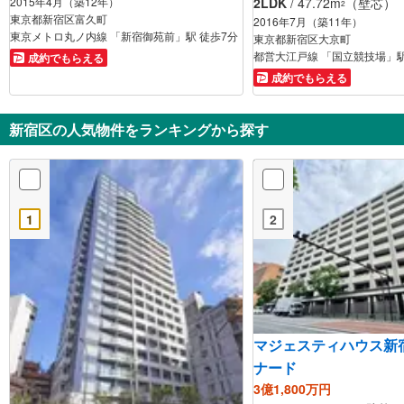
2LDK
/ 47.72m
（壁芯）
2015年4月（築12年）
2
東京都新宿区富久町
2016年7月（築11年）
東京メトロ丸ノ内線 「新宿御苑前」駅 徒歩7分
東京都新宿区大京町
都営大江戸線 「国立競技場」駅
成約でもらえる
成約でもらえる
新宿区の人気物件をランキングから探す
1
2
マジェスティハウス新
ナード
3億1,800万円