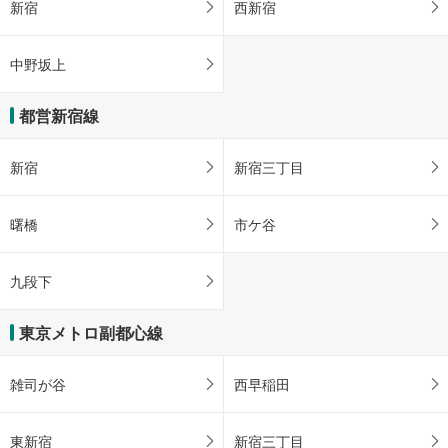
新宿
西新宿
中野坂上
都営新宿線
新宿
新宿三丁目
曙橋
市ケ谷
九段下
東京メトロ副都心線
雑司が谷
西早稲田
東新宿
新宿三丁目