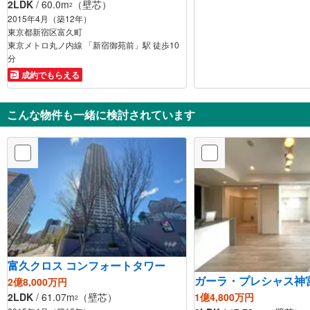
2LDK
/ 60.0m
（壁芯）
2
2015年4月（築12年）
東京都新宿区富久町
東京メトロ丸ノ内線 「新宿御苑前」駅 徒歩10
分
成約でもらえる
こんな物件も一緒に検討されています
富久クロス コンフォートタワー
ガーラ・プレシャス神
2億8,000万円
1億4,800万円
2LDK
/ 61.07m
（壁芯）
2