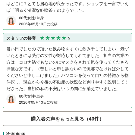
はどこに？とても居心地が良かったです。ショップを一言でいえ
ば「明るく清潔な純喫茶」のようでした。
60代女性/単身
2026年05月13日に投稿
スタッフの接客
5
暑い日でしたので頂いた飲み物をすぐに飲み干してしまい、気づ
いたときには受付の女性が対応してくれてました。担当の営業の
方は コロナ禍でもないのにマスクをされて気を使ってくださる
律儀な方です。（苦しいと申し訳ないので風邪でなければ外して
くださいと申し上げました）パソコンを使って自社の特徴から物
件探し、現在から今後の不動産の状況など判りやすく説明してく
ださった。当初の私の不安はいつの間にか消えていました。
60代女性/単身
2026年05月13日に投稿
購入者の声をもっと見る（40件）
注意事項