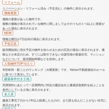
リフォーム
リノベーション・リフォーム済み（予定含む）の物件に表示されます。
価格更新
価格の更新があった物件です。
複数の価格が表示されている物件に関しましてはそのうちの１つ以上に更新が
あった場合に表示されます。
NEW
情報公開日が7日以内の場合に表示されます。
予告広告
販売開始前に売出予定の物件を知らせるための広告の場合に表示されます。価
格などが未定のため、すぐには取引できない分譲宅地や新築住宅、マンション
などについて、販売開始時期などを告知します。
人気物件TOP10入り
市区町村・駅ごとのランキング（火曜更新）です。Yahoo!不動産独自のルール
に基づいて表示しています。
建築条件付き土地
売買契約にあたって一定期間内に特定の建設会社と建築請負契約を結ぶことを
条件にしている土地に表示されます。
未入居
建築工事完了日から1年以上経過したものの、まだ誰も住んだことがない住宅に
表示されます。