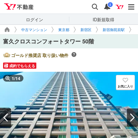
Yahoo!不動産
検索
通知
i
ログイン
ID新規取得
中古マンション
東京都
新宿区
新宿御苑前駅
富久クロスコンフォートタワー 50階
ゴールド推奨店 取り扱い物件
成約でもらえる
1
/
14
お気に入り