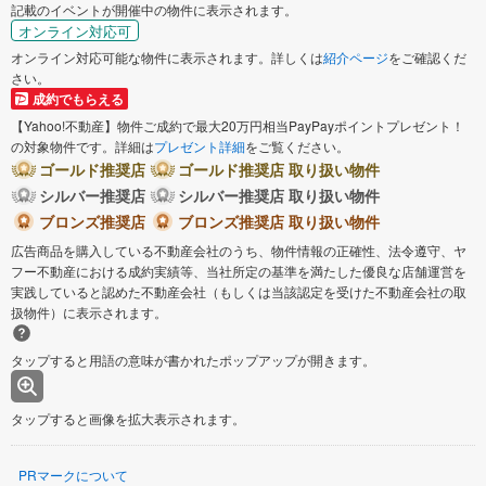
記載のイベントが開催中の物件に表示されます。
オンライン対応可
オンライン対応可能な物件に表示されます。詳しくは
紹介ページ
をご確認くだ
さい。
成約でもらえる
【Yahoo!不動産】物件ご成約で最大20万円相当PayPayポイントプレゼント！
の対象物件です。詳細は
プレゼント詳細
をご覧ください。
ゴールド推奨店
ゴールド推奨店 取り扱い物件
シルバー推奨店
シルバー推奨店 取り扱い物件
ブロンズ推奨店
ブロンズ推奨店 取り扱い物件
広告商品を購入している不動産会社のうち、物件情報の正確性、法令遵守、ヤ
フー不動産における成約実績等、当社所定の基準を満たした優良な店舗運営を
実践していると認めた不動産会社（もしくは当該認定を受けた不動産会社の取
扱物件）に表示されます。
タップすると用語の意味が書かれたポップアップが開きます。
タップすると画像を拡大表示されます。
PRマークについて