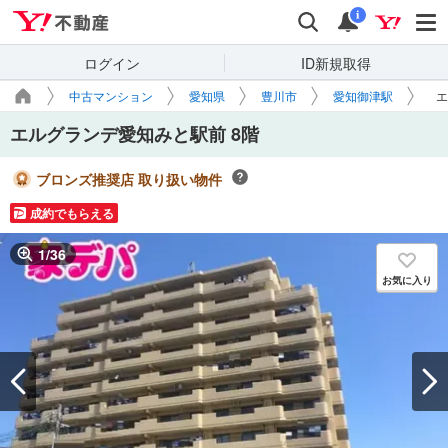
Yahoo!不動産
検索
通知
i
ログイン
ID新規取得
中古マンション
愛知県
豊川市
愛知御津駅
エ
エルグランデ愛知みと駅前 8階
ブロンズ推奨店 取り扱い物件
成約でもらえる
1
/
36
お気に入り