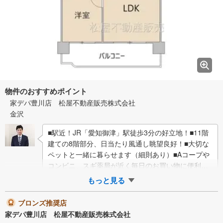
物件のおすすめポイント
家デパ豊川店 松屋不動産販売株式会社
金沢
■駅近！JR「愛知御津」駅徒歩3分の好立地！■11階
建ての8階部分、日当たり風通し眺望良好！■大切な
ペットと一緒に暮らせます（細則あり）■Aコープや
コンビニ、スギ薬局が近く毎日のお買い物に便利で
す●家デパ 松屋不動産販売 のつよみ…
もっと見る
ブロンズ推奨店
家デパ豊川店 松屋不動産販売株式会社