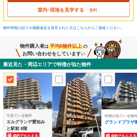
室内･現地を見学する
無料
物件情報の誤りや掲載違反を発見された方はこちらからご連絡ください。
物件購入者
平均6物件以上
は
の
お問い合わせをしています
※1
最近見た・周辺エリアで特徴が似た物件
今見ている物件
特徴が似ている物
エルグランデ愛知み
グランドプラザ
と駅前 8階
成約でもらえる
成約でもらえる