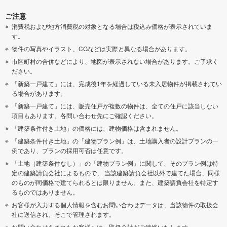
ご注意
消費税および地方消費税の対象となる場合は税込み価格が表示されていま
す。
物件の写真やイラスト、CGなどは実際と異なる場合があります。
市区町村の合併などにより、地図が表示されない場合があります。ご了承く
ださい。
「新築一戸建て」には、完成後1年を経過している未入居物件が掲載されてい
る場合があります。
「新築一戸建て」には、販売住戸が複数の物件は、全ての住戸に該当しない
項目もあります。各問い合わせ先にご確認ください。
「建築条件付き土地」の価格には、建物価格は含まれません。
「建築条件付き土地」の「建物プラン例」は、土地購入者の設計プランの一
例であり、プランの採用可否は任意です。
「土地（建築条件なし）」の「建物プラン例」に関して、そのプラン例は特
定の建築請負会社によるもので、 当該建築請負会社以外で建てた場合、同様
のものが同価格で建てられるとは限りません。また、建築請負会社を特定す
るものではありません。
お客様が入力する個人情報を含むお問い合わせデータは、当該物件の取扱会
社に送信され、そこで管理されます。
お問い合わせをされたお客様へは、取扱会社がご連絡いたします。