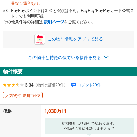
異なる場合あり。
自己資金から住宅購入にかけられる金額を入力してくださ
PayPayポイントは出金と譲渡は不可。PayPay/PayPayカード公式ス
い。一般的には物件価格の2割までが目安です。
万円
トアでも利用可能。
ボーナス
閉じる
/回
その他条件等の詳細は
説明ページ
をご覧ください。
この物件情報をアプリで見る
0円
1,030万円
年2回払いを想定しています。毎月の返済額に加えて、ボー
この物件と特徴の似ている物件を見る
ナス時の増額分（1回分）を入力してください。
ボーナス払いの限度額は金融機関によって異なります。
物件概要
38,067
円
/月
月々の返済額
閉じる
ローン返済額
26,737
円
（頭金比率
0
%
）
3.34
（物件の評価29件）
コメント29件
＋修繕積立金
5,530
円
＋管理費
5,800
円
人気物件 豊川市6位
「金利」については、ご利用を予定されている金融機関等にご確認の
1,030万円
上、ご自身での入力をお願いいたします。初期設定で自動入力されてい
価格
る値は、実際の金融機関等における貸出金利とは何ら関係がなく、実際
の金融機関等における貸出金利を何ら保証するものではありません。返
初期費用は諸条件で変わります。
済方法「元利均等返済」にて算出しております。入力された金利を35年
不動産会社に相談しませんか？
適用した場合の計算結果を表示しています。