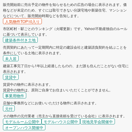
販売開始前に売出予定の物件を知らせるための広告の場合に表示されます。価
格などが未定のため、すぐには取引できない分譲宅地や新築住宅、マンション
などについて、販売開始時期などを告知します。
人気物件TOP10入り
市区町村・駅ごとのランキング（火曜更新）です。Yahoo!不動産独自のルール
に基づいて表示しています。
建築条件付き土地
売買契約にあたって一定期間内に特定の建設会社と建築請負契約を結ぶことを
条件にしている土地に表示されます。
未入居
建築工事完了日から1年以上経過したものの、まだ誰も住んだことがない住宅に
表示されます。
賃貸中
賃貸中の物件に表示されます。
賃貸中の物件は、原則ご自身でお住まいいただくことができません。
事業用物件
店舗や事務所などにお使いいただける物件に表示されます。
元付
その物件の元付業者（売主から直接依頼を受けている会社）に表示されます。
モデルルーム公開中
モデルハウス公開中
現地見学会開催中
オープンハウス開催中