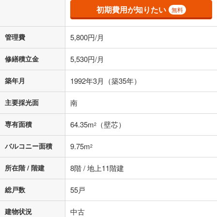
その他月額費用や、初期費用がかかります。ご注意ください。実際にお
初期費用が知りたい
無料
借り入れの際は各金融機関等に、必ずご自身でご確認をお願いいたしま
す。
条件によってお借り入れができないことがあります。
管理費
5,800円/月
不動産会社に購入相談をする
無料
修繕積立金
5,530円/月
築年月
1992年3月（築35年）
閉じる
主要採光面
南
専有面積
64.35m
（壁芯）
2
バルコニー面積
9.75m
2
所在階 / 階建
8階 / 地上11階建
総戸数
55戸
建物状況
中古