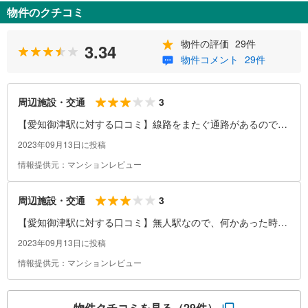
物件のクチコミ
物件の評価
29件
3.34
物件コメント
29件
3
周辺施設・交通
【愛知御津駅に対する口コミ】線路をまたぐ通路があるので、
方面を間違えても移動することができる。近くに最近できたパ
2023年09月13日に投稿
ーキングがある。結構広い
情報提供元：マンションレビュー
3
周辺施設・交通
【愛知御津駅に対する口コミ】無人駅なので、何かあった時に
大変。ICカードのチャージも、ひと手間かかる。ほとんど家が
2023年09月13日に投稿
建っているのでそんなに土地は空いてない
情報提供元：マンションレビュー
物件クチコミを見る
（29件）