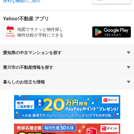
便利な機能のご紹介
Yahoo!不動産 アプリ
地図でサクッと物件探し
物件比較が手軽にできる
愛知県の中古マンションを探す
豊川市の不動産情報を探す
路線・駅から探す
地域から探す
暮らしのお役立ち情報
不動産・住宅
賃貸住宅
通勤・通学時間から探す
地図から探す
マンションカタログ
教えて！住まいの先生
新築マンション
中古マンション
新築一戸建て
中古一戸建て
注文住宅
土地