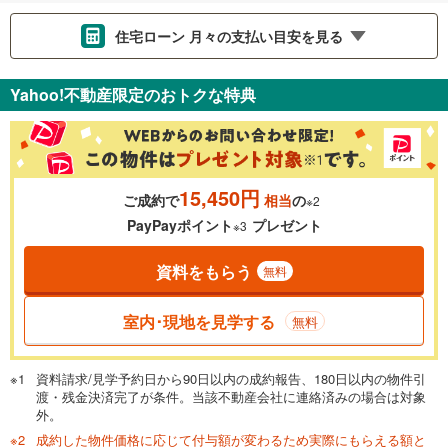
住宅ローン 月々の支払い目安を見る
支払いの目安をシミュレーションすることができます。
Yahoo!不動産限定のおトクな特典
％
金利
15,450円
ご成約で
相当
の
※2
0.01%
14.99%
PayPayポイント
プレゼント
※3
資料をもらう
無料
返済期間
一般的には最長35年まで借り入れ可能です。多くの金融機関
室内･現地を見学する
無料
が完済時の年齢は80歳までを条件としています。
万円
頭金
閉じる
資料請求/見学予約日から90日以内の成約報告、180日以内の物件引
渡・残金決済完了が条件。当該不動産会社に連絡済みの場合は対象
外。
成約した物件価格に応じて付与額が変わるため実際にもらえる額と
0万円
1,030万円