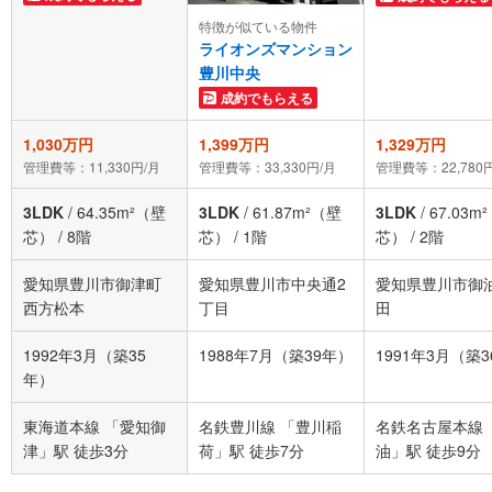
特徴が似ている物件
ライオンズマンション
豊川中央
成約でもらえる
1,030万円
1,399万円
1,329万円
管理費等：11,330円/月
管理費等：33,330円/月
管理費等：22,780
3LDK
/
64.35m²（壁
3LDK
/
61.87m²（壁
3LDK
/
67.03m
芯）
/
8階
芯）
/
1階
芯）
/
2階
愛知県豊川市御津町
愛知県豊川市中央通2
愛知県豊川市御
西方松本
丁目
田
1992年3月（築35
1988年7月（築39年）
1991年3月（築
年）
東海道本線 「愛知御
名鉄豊川線 「豊川稲
名鉄名古屋本線 
津」駅 徒歩3分
荷」駅 徒歩7分
油」駅 徒歩9分