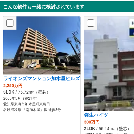
こんな物件も一緒に検討されています
ライオンズマンション加木屋ヒルズ
2,250万円
3LDK
/ 75.72m
（壁芯）
2
2006年5月（築21年）
愛知県東海市加木屋町東島田
名鉄河和線 「南加木屋」駅 徒歩8分
弥生ハイツ
300万円
2LDK
/ 55.14m
（壁芯）
2