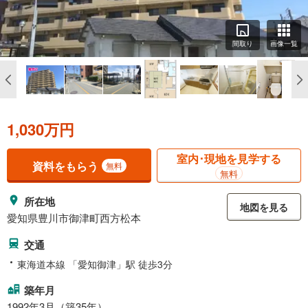
間取り
画像一覧
1,030万円
室内･現地を見学する
資料をもらう
無料
無料
所在地
地図を見る
愛知県豊川市御津町西方松本
交通
東海道本線 「愛知御津」駅 徒歩3分
築年月
1992年3月（築35年）