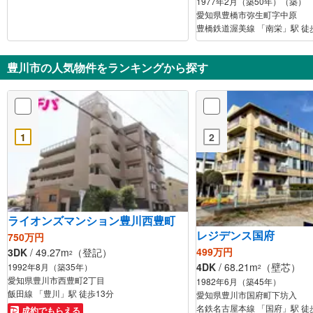
1977年2月（築50年）（築）
愛知県豊橋市弥生町字中原
豊橋鉄道渥美線 「南栄」駅 徒
豊川市の人気物件をランキングから探す
1
2
ライオンズマンション豊川西豊町
レジデンス国府
750万円
499万円
3DK
/ 49.27m
（登記）
2
4DK
/ 68.21m
（壁芯）
1992年8月（築35年）
2
愛知県豊川市西豊町2丁目
1982年6月（築45年）
飯田線 「豊川」駅 徒歩13分
愛知県豊川市国府町下坊入
名鉄名古屋本線 「国府」駅 徒
成約でもらえる