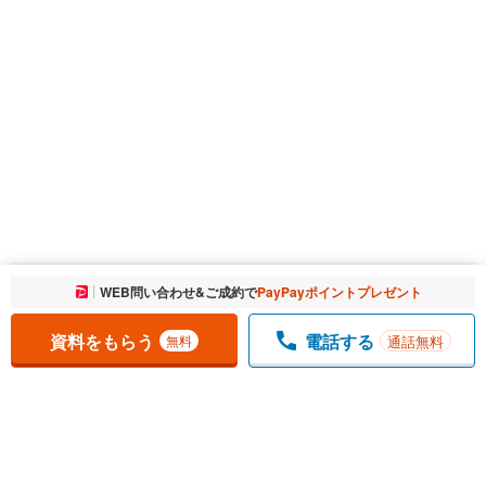
お気に入りに追加しました。
WEB問い合わせ&ご成約で
PayPayポイントプレゼント
一覧を開く
資料をもらう
電話する
通話無料
無料
1
チェックした
件
をまとめて
資料をもらう
無料