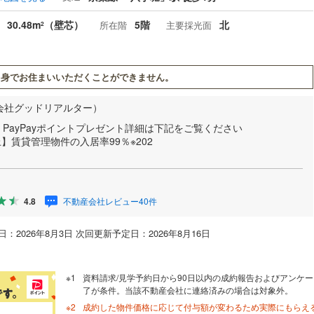
30.48m
（壁芯）
5階
北
所在階
主要採光面
2
身でお住まいいただくことができません。
会社グッドリアルター）
店】PayPayポイントプレゼント詳細は下記をご覧ください
以上】賃貸管理物件の入居率99％※202
不動産会社レビュー40件
4.8
：2026年8月3日 次回更新予定日：2026年8月16日
資料請求/見学予約日から90日以内の成約報告およびアンケー
了が条件。当該不動産会社に連絡済みの場合は対象外。
成約した物件価格に応じて付与額が変わるため実際にもらえ