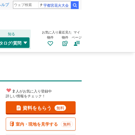
ヘルプ
宇都宮花火大会
検索
お気に入り
最近見た
マイ
知る
物件
物件
ページ
タログ/質問
2
人がお気に入り登録中
詳しい情報をチェック！
資料をもらう
無料
室内・現地を見学する
無料