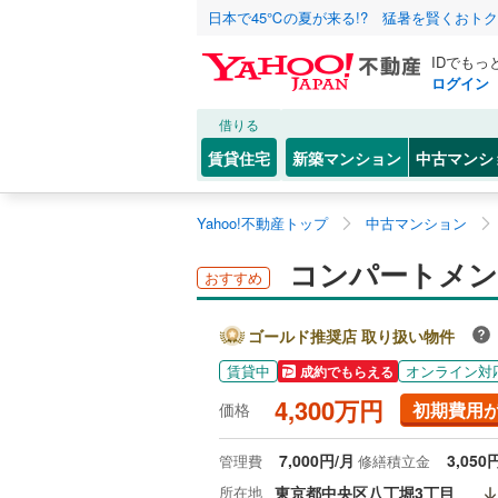
日本で45℃の夏が来る!? 猛暑を賢くおト
IDでもっ
ログイン
借りる
賃貸住宅
新築マンション
中古マンシ
Yahoo!不動産トップ
中古マンション
コンパートメン
おすすめ
ゴールド推奨店 取り扱い物件
賃貸中
オンライン対
成約でもらえる
4,300万円
初期費用
価格
7,000円/月
3,050
管理費
修繕積立金
所在地
東京都中央区八丁堀3丁目