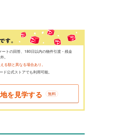
ケートの回答、180日以内の物件引渡・残金
象外。
らえる額と異なる場合あり。
ayカード公式ストアでも利用可能。
現地を見学する
無料