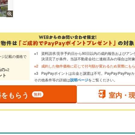
資料請求/見学予約日から90日以内の成約報告およびアン
ージ記載の価格で
決済完了が条件。当該不動産会社に連絡済みの場合は対
成約した物件価格に応じて付与額が変わるため実際にも
当
の
※2
PayPayポイントは出金と譲渡は不可。PayPay/PayP
ント
その他条件等の詳細は
説明ページ
をご覧ください。
料をもらう
室内・
無料