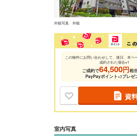
外観写真
外観
この物件にお問い合わせして、後日、本ペ
成約された場合※1
64,500
円
ご成約で
相
PayPayポイント
プレゼ
※3
資
室内写真