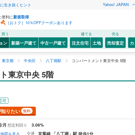
Yahoo! JAPAN
クに生き抜くヒント
と便利に
新規取得
［おトク］10％OFFクーポンあります
買う
建てる
売る
ョン
新築一戸建て
中古一戸建て
注文住宅
土地
売却査定
カ
東京都
中央区
八丁堀駅
コンパートメント東京中央 5階
ト東京中央 5階
応可
が知りたい
無料
円/月
3.06%
想定利回り
交通
京葉線 「八丁堀」駅 徒歩1分
地図を見る