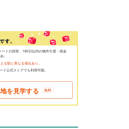
ケートの回答、180日以内の物件引渡・残金
象外。
らえる額と異なる場合あり。
ayカード公式ストアでも利用可能。
現地を見学する
無料