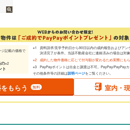
資料請求/見学予約日から90日以内の成約報告およびアン
ージ記載の価格で
決済完了が条件。当該不動産会社に連絡済みの場合は対
成約した物件価格に応じて付与額が変わるため実際にも
当
の
※2
PayPayポイントは出金と譲渡は不可。PayPay/PayP
ント
その他条件等の詳細は
説明ページ
をご覧ください。
料をもらう
室内・
無料