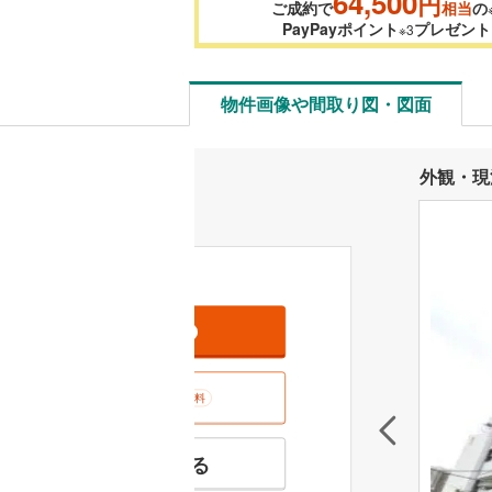
64,500
円
ご成約で
相当
の
PayPayポイント
プレゼント
※3
物件画像や間取り図・図面
外観・現
資料をもらう
無料
室内･現地を見学する
無料
特徴の似た物件を見る