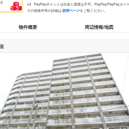
※2
PayPayポイントは出金と譲渡は不可。PayPay/PayPay
その他条件等の詳細は
説明ページ
をご覧ください。
物件概要
周辺情報/地図
況