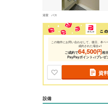
浴室
バス
この物件にお問い合わせして、後日、本ペ
成約された場合※1
64,500
円
ご成約で
相
PayPayポイント
プレゼ
※3
資
設備