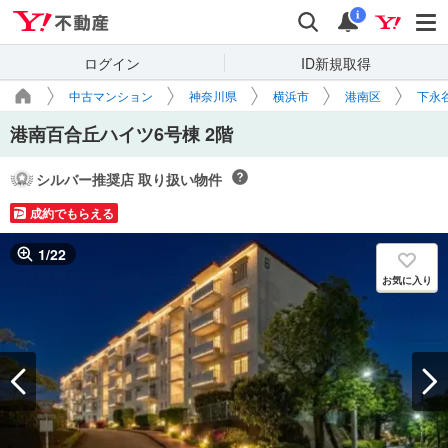
Yahoo!不動産
検索
通知
i
ログイン
ID新規取得
中古マンション
神奈川県
横浜市
港南区
下永
港南百合丘ハイツ6号棟 2階
シルバー推奨店 取り扱い物件
成約でもらえる
1
/
22
お気に入り