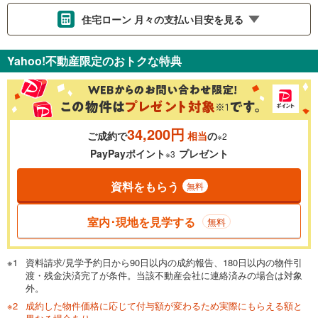
住宅ローン 月々の支払い目安を見る
支払いの目安をシミュレーションすることができます。
Yahoo!不動産限定のおトクな特典
％
金利
34,200円
ご成約で
相当
の
※2
0.01%
14.99%
PayPayポイント
プレゼント
※3
資料をもらう
無料
返済期間
一般的には最長35年まで借り入れ可能です。多くの金融機関
室内･現地を見学する
無料
が完済時の年齢は80歳までを条件としています。
万円
頭金
閉じる
資料請求/見学予約日から90日以内の成約報告、180日以内の物件引
渡・残金決済完了が条件。当該不動産会社に連絡済みの場合は対象
外。
成約した物件価格に応じて付与額が変わるため実際にもらえる額と
0万円
2,280万円