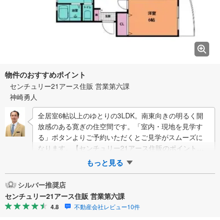
物件のおすすめポイント
センチュリー21アース住販 営業第六課
神崎勇人
全居室6帖以上のゆとりの3LDK。南東向きの明るく開
放感のある寛ぎの住空間です。「室内・現地を見学す
る」ボタンよりご予約いただくとご見学がスムーズに
なります。【センチュリー21アース住販のポイント】
◆センチュリオン獲得店舗◆全国約…
もっと見る
シルバー推奨店
センチュリー21アース住販 営業第六課
4.8
不動産会社レビュー10件