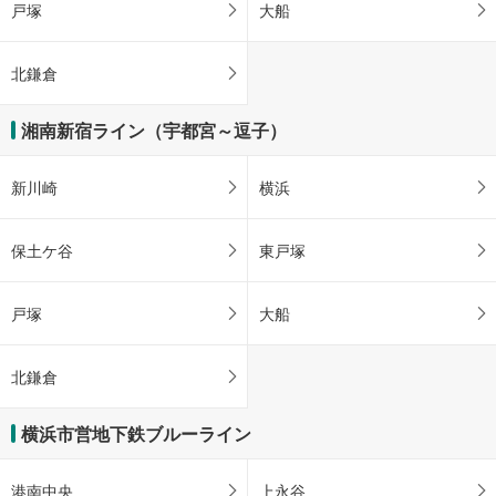
戸塚
大船
北鎌倉
湘南新宿ライン（宇都宮～逗子）
新川崎
横浜
保土ケ谷
東戸塚
戸塚
大船
北鎌倉
横浜市営地下鉄ブルーライン
港南中央
上永谷