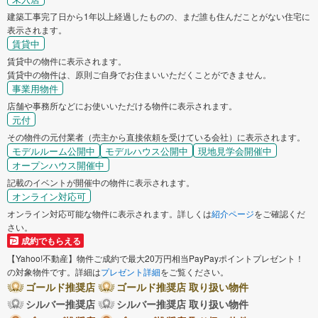
建築工事完了日から1年以上経過したものの、まだ誰も住んだことがない住宅に
表示されます。
賃貸中
賃貸中の物件に表示されます。
賃貸中の物件は、原則ご自身でお住まいいただくことができません。
事業用物件
店舗や事務所などにお使いいただける物件に表示されます。
元付
その物件の元付業者（売主から直接依頼を受けている会社）に表示されます。
モデルルーム公開中
モデルハウス公開中
現地見学会開催中
オープンハウス開催中
記載のイベントが開催中の物件に表示されます。
オンライン対応可
オンライン対応可能な物件に表示されます。詳しくは
紹介ページ
をご確認くだ
さい。
成約でもらえる
【Yahoo!不動産】物件ご成約で最大20万円相当PayPayポイントプレゼント！
の対象物件です。詳細は
プレゼント詳細
をご覧ください。
ゴールド推奨店
ゴールド推奨店 取り扱い物件
シルバー推奨店
シルバー推奨店 取り扱い物件