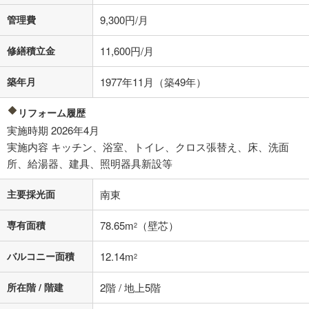
借り入れの際は各金融機関等に、必ずご自身でご確認をお願いいたしま
管理費
9,300円/月
す。
条件によってお借り入れができないことがあります。
修繕積立金
11,600円/月
不動産会社に購入相談をする
無料
築年月
1977年11月（築49年）
閉じる
リフォーム履歴
実施時期 2026年4月
実施内容 キッチン、浴室、トイレ、クロス張替え、床、洗面
所、給湯器、建具、照明器具新設等
主要採光面
南東
専有面積
78.65m
（壁芯）
2
バルコニー面積
12.14m
2
所在階 / 階建
2階 / 地上5階