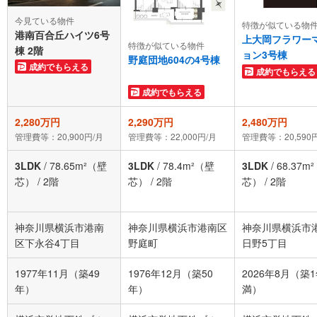
今見ている物件
特徴が似ている物
港南百合丘ハイツ6号
上大岡フラワー
特徴が似ている物件
棟 2階
ョン3号棟
野庭団地604の4号棟
成約でもらえる
成約でもらえる
成約でもらえる
2,280万円
2,290万円
2,480万円
管理費等：20,900円/月
管理費等：22,000円/月
管理費等：20,590
3LDK
/
78.65m²（壁
3LDK
/
78.4m²（壁
3LDK
/
68.37m
芯）
/
2階
芯）
/
2階
芯）
/
2階
神奈川県横浜市港南
神奈川県横浜市港南区
神奈川県横浜市
区下永谷4丁目
野庭町
日野5丁目
1977年11月（築49
1976年12月（築50
2026年8月（築
年）
年）
満）