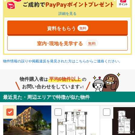
詳細を見る
資料をもらう
無料
室内･現地を見学する
無料
物件情報の誤りや掲載違反を発見された方はこちらからご連絡ください。
物件購入者
平均6物件以上
は
の
お問い合わせをしています
※1
最近見た・周辺エリアで特徴が似た物件