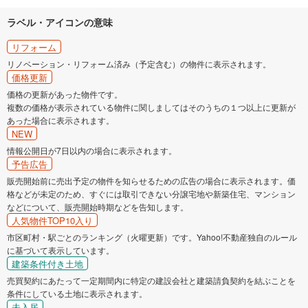
ラベル・アイコンの意味
リフォーム
リノベーション・リフォーム済み（予定含む）の物件に表示されます。
価格更新
価格の更新があった物件です。
複数の価格が表示されている物件に関しましてはそのうちの１つ以上に更新が
あった場合に表示されます。
NEW
情報公開日が7日以内の場合に表示されます。
予告広告
販売開始前に売出予定の物件を知らせるための広告の場合に表示されます。価
格などが未定のため、すぐには取引できない分譲宅地や新築住宅、マンション
などについて、販売開始時期などを告知します。
人気物件TOP10入り
市区町村・駅ごとのランキング（火曜更新）です。Yahoo!不動産独自のルール
に基づいて表示しています。
建築条件付き土地
売買契約にあたって一定期間内に特定の建設会社と建築請負契約を結ぶことを
条件にしている土地に表示されます。
未入居