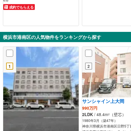
成約でもらえる
横浜市港南区の人気物件をランキングから探す
1
2
サンシャイン上大岡
990万円
2LDK
/ 48.4m
（壁芯）
2
1980年3月（築47年）
神奈川県横浜市港南区日野5丁