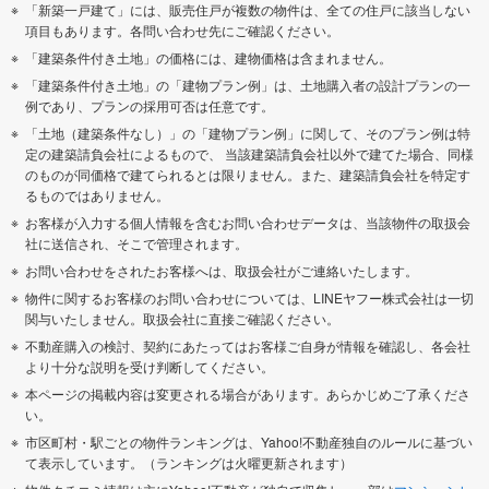
「新築一戸建て」には、販売住戸が複数の物件は、全ての住戸に該当しない
項目もあります。各問い合わせ先にご確認ください。
「建築条件付き土地」の価格には、建物価格は含まれません。
「建築条件付き土地」の「建物プラン例」は、土地購入者の設計プランの一
例であり、プランの採用可否は任意です。
「土地（建築条件なし）」の「建物プラン例」に関して、そのプラン例は特
定の建築請負会社によるもので、 当該建築請負会社以外で建てた場合、同様
のものが同価格で建てられるとは限りません。また、建築請負会社を特定す
るものではありません。
お客様が入力する個人情報を含むお問い合わせデータは、当該物件の取扱会
社に送信され、そこで管理されます。
お問い合わせをされたお客様へは、取扱会社がご連絡いたします。
物件に関するお客様のお問い合わせについては、LINEヤフー株式会社は一切
関与いたしません。取扱会社に直接ご確認ください。
不動産購入の検討、契約にあたってはお客様ご自身が情報を確認し、各会社
より十分な説明を受け判断してください。
本ページの掲載内容は変更される場合があります。あらかじめご了承くださ
い。
市区町村・駅ごとの物件ランキングは、Yahoo!不動産独自のルールに基づい
て表示しています。（ランキングは火曜更新されます）