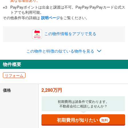
異なる場合あり。
自己資金から住宅購入にかけられる金額を入力してくださ
PayPayポイントは出金と譲渡は不可。PayPay/PayPayカード公式ス
い。一般的には物件価格の2割までが目安です。
万円
トアでも利用可能。
ボーナス
閉じる
/回
その他条件等の詳細は
説明ページ
をご覧ください。
この物件情報をアプリで見る
0円
2,280万円
年2回払いを想定しています。毎月の返済額に加えて、ボー
この物件と特徴の似ている物件を見る
ナス時の増額分（1回分）を入力してください。
ボーナス払いの限度額は金融機関によって異なります。
物件概要
80,085
円
/月
月々の返済額
閉じる
ローン返済額
59,185
円
（頭金比率
0
%
）
リフォーム
＋修繕積立金
11,600
円
＋管理費
9,300
円
2,280万円
価格
「金利」については、ご利用を予定されている金融機関等にご確認の
上、ご自身での入力をお願いいたします。初期設定で自動入力されてい
初期費用は諸条件で変わります。
る値は、実際の金融機関等における貸出金利とは何ら関係がなく、実際
不動産会社に相談しませんか？
の金融機関等における貸出金利を何ら保証するものではありません。返
済方法「元利均等返済」にて算出しております。入力された金利を35年
初期費用が知りたい
無料
適用した場合の計算結果を表示しています。
その他月額費用や、初期費用がかかります。ご注意ください。実際にお