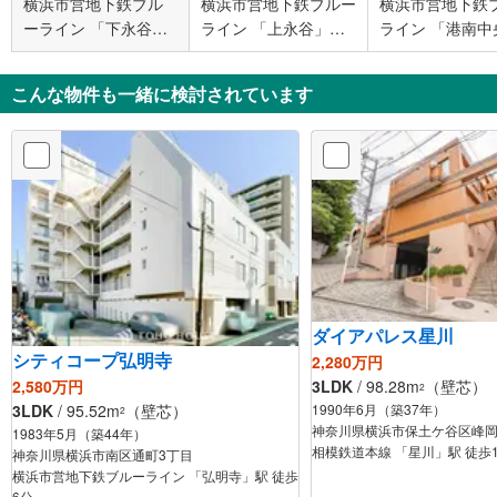
横浜市営地下鉄ブル
横浜市営地下鉄ブルー
横浜市営地下鉄
ーライン 「下永谷」
ライン 「上永谷」駅
ライン 「港南中
駅 徒歩8分
バス6分 野庭団地セン
駅 徒歩11分
ター前 バス停下車 徒
こんな物件も一緒に検討されています
歩2分
ダイアパレス星川
シティコープ弘明寺
2,280万円
2,580万円
3LDK
/ 98.28m
（壁芯）
2
3LDK
/ 95.52m
（壁芯）
1990年6月（築37年）
2
神奈川県横浜市保土ケ谷区峰岡
1983年5月（築44年）
相模鉄道本線 「星川」駅 徒歩
神奈川県横浜市南区通町3丁目
横浜市営地下鉄ブルーライン 「弘明寺」駅 徒歩
6分