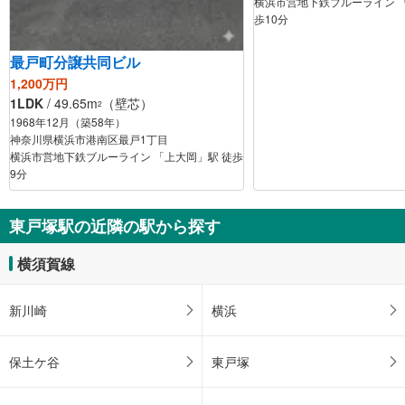
横浜市営地下鉄ブルーライン 
歩10分
最戸町分譲共同ビル
1,200万円
1LDK
/ 49.65m
（壁芯）
2
1968年12月（築58年）
神奈川県横浜市港南区最戸1丁目
横浜市営地下鉄ブルーライン 「上大岡」駅 徒歩
9分
東戸塚駅の近隣の駅から探す
横須賀線
新川崎
横浜
保土ケ谷
東戸塚