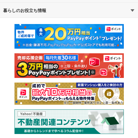
暮らしのお役立ち情報
不動産・住宅
賃貸住宅
通勤・通学時間から探す
地図から探す
マンションカタログ
教えて！住まいの先生
新築マンション
中古マンション
新築一戸建て
中古一戸建て
注文住宅
土地
売却査定