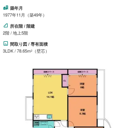
築年月
1977年11月（築49年）
所在階 / 階建
2階 / 地上5階
間取り図 / 専有面積
3LDK / 78.65m
（壁芯）
2