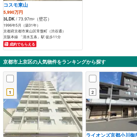
コスモ東山
5,990万円
3LDK
/ 73.97m
（壁芯）
2
1996年5月（築31年）
京都府京都市東山区常盤町（渋谷通）
京阪本線 「清水五条」駅 徒歩11分
成約でもらえる
京都市上京区の人気物件をランキングから探す
1
2
ライオンズ京都小川御