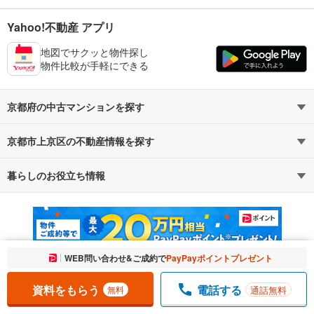
Yahoo!不動産 アプリ
地図でサクッと物件探し
物件比較が手軽にできる
京都府の中古マンションを探す
京都市上京区の不動産情報を探す
路線・駅から探す
地域から探す
暮らしのお役立ち情報
不動産・住宅
賃貸住宅
通勤・通学時間から探す
地図から探す
マンションカタログ
教えて！住まいの先生
新築マンション
中古マンション
新築一戸建て
中古一戸建て
お気に入りに追加しました。
WEB問い合わせ&ご成約で
PayPayポイントプレゼント
一覧を開く
注文住宅
土地
資料をもらう
電話する
通話無料
無料