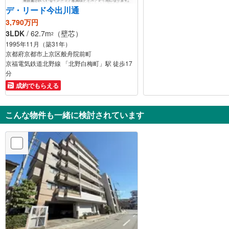
デ・リード今出川通
3,790万円
3LDK
/ 62.7m
（壁芯）
2
1995年11月（築31年）
京都府京都市上京区般舟院前町
京福電気鉄道北野線 「北野白梅町」駅 徒歩17
分
成約でもらえる
こんな物件も一緒に検討されています