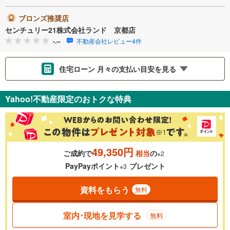
ブロンズ推奨店
センチュリー21株式会社ランド 京都店
-.--
不動産会社レビュー4件
住宅ローン 月々の支払い目安を見る
支払いの目安をシミュレーションすることができます。
Yahoo!不動産限定のおトクな特典
％
金利
49,350円
ご成約で
相当
の
※2
0.01%
14.99%
PayPayポイント
プレゼント
※3
資料をもらう
無料
返済期間
一般的には最長35年まで借り入れ可能です。多くの金融機関
室内･現地を見学する
無料
が完済時の年齢は80歳までを条件としています。