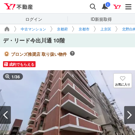
Yahoo!不動産
検索
通知
i
ログイン
ID新規取得
中古マンション
京都府
京都市
上京区
北野白
デ・リード今出川通 10階
ブロンズ推奨店 取り扱い物件
成約でもらえる
1
/
36
お気に入り