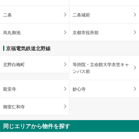
二条
二条城前
烏丸御池
京都市役所前
京福電気鉄道北野線
北野白梅町
等持院・立命館大学衣笠キャ
ンパス前
龍安寺
妙心寺
御室仁和寺
同じエリアから物件を探す