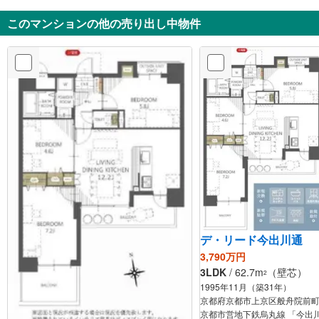
このマンションの他の売り出し中物件
デ・リード今出川通
3,790万円
3LDK
/ 62.7m
（壁芯）
2
1995年11月（築31年）
京都府京都市上京区般舟院前
京都市営地下鉄烏丸線 「今出川