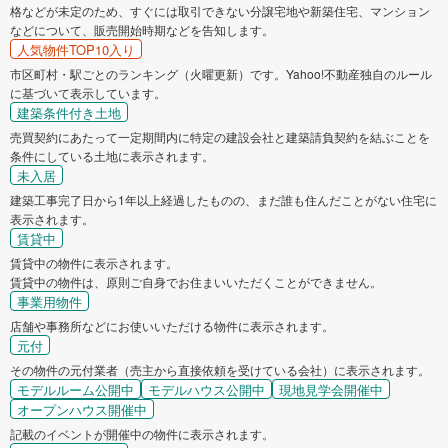
格などが未定のため、すぐには取引できない分譲宅地や新築住宅、マンション
などについて、販売開始時期などを告知します。
人気物件TOP10入り
市区町村・駅ごとのランキング（火曜更新）です。Yahoo!不動産独自のルール
に基づいて表示しています。
建築条件付き土地
売買契約にあたって一定期間内に特定の建設会社と建築請負契約を結ぶことを
条件にしている土地に表示されます。
未入居
建築工事完了日から1年以上経過したものの、まだ誰も住んだことがない住宅に
表示されます。
賃貸中
賃貸中の物件に表示されます。
賃貸中の物件は、原則ご自身でお住まいいただくことができません。
事業用物件
店舗や事務所などにお使いいただける物件に表示されます。
元付
その物件の元付業者（売主から直接依頼を受けている会社）に表示されます。
モデルルーム公開中
モデルハウス公開中
現地見学会開催中
オープンハウス開催中
記載のイベントが開催中の物件に表示されます。