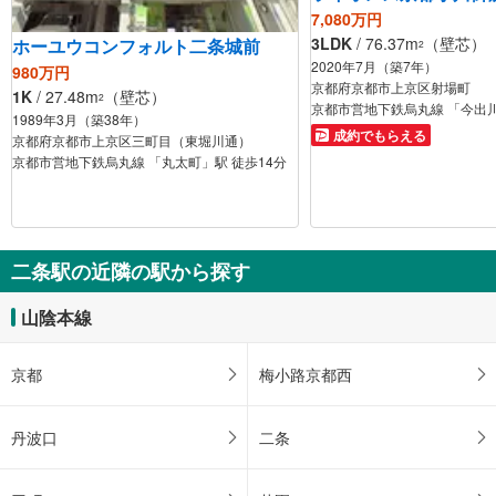
7,080万円
3LDK
/ 76.37m
（壁芯）
ホーユウコンフォルト二条城前
2
2020年7月（築7年）
980万円
京都府京都市上京区射場町
1K
/ 27.48m
（壁芯）
2
京都市営地下鉄烏丸線 「今出川
1989年3月（築38年）
成約でもらえる
京都府京都市上京区三町目（東堀川通）
京都市営地下鉄烏丸線 「丸太町」駅 徒歩14分
二条駅の近隣の駅から探す
山陰本線
京都
梅小路京都西
丹波口
二条