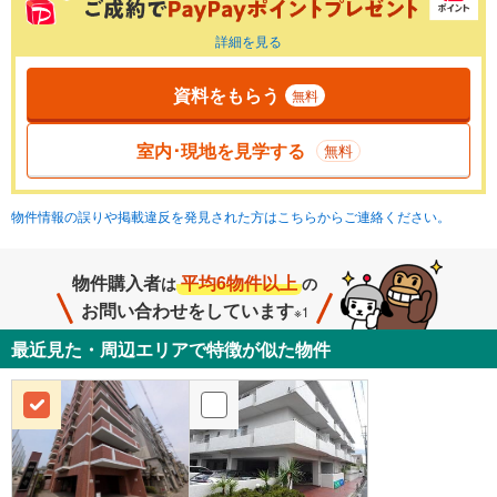
詳細を見る
資料をもらう
無料
室内･現地を見学する
無料
物件情報の誤りや掲載違反を発見された方はこちらからご連絡ください。
物件購入者
平均6物件以上
は
の
お問い合わせをしています
※1
最近見た・周辺エリアで特徴が似た物件