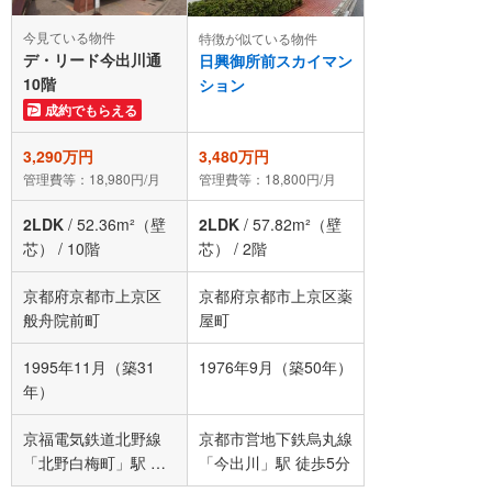
今見ている物件
特徴が似ている物件
デ・リード今出川通
日興御所前スカイマン
10階
ション
成約でもらえる
3,290万円
3,480万円
管理費等：18,980円/月
管理費等：18,800円/月
2LDK
/
52.36m²（壁
2LDK
/
57.82m²（壁
芯）
/
10階
芯）
/
2階
京都府京都市上京区
京都府京都市上京区薬
般舟院前町
屋町
1995年11月（築31
1976年9月（築50年）
年）
京福電気鉄道北野線
京都市営地下鉄烏丸線
「北野白梅町」駅 徒
「今出川」駅 徒歩5分
歩17分