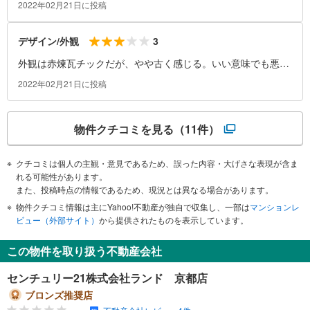
2022年02月21日に投稿
3
デザイン/外観
外観は赤煉瓦チックだが、やや古く感じる。いい意味でも悪い
意味でも建物自体は目立つ。
2022年02月21日に投稿
物件クチコミを見る
（11件）
クチコミは個人の主観・意見であるため、誤った内容・大げさな表現が含ま
れる可能性があります。
また、投稿時点の情報であるため、現況とは異なる場合があります。
物件クチコミ情報は主にYahoo!不動産が独自で収集し、一部は
マンションレ
ビュー（外部サイト）
から提供されたものを表示しています。
この物件を取り扱う不動産会社
センチュリー21株式会社ランド 京都店
ブロンズ推奨店