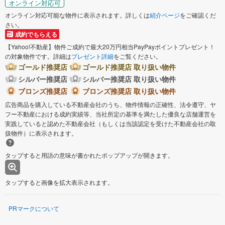
オンライン対応可
オンライン対応可能な物件に表示されます。詳しくは
紹介ページ
をご確認くだ
さい。
成約でもらえる
【Yahoo!不動産】物件ご成約で最大20万円相当PayPayポイントプレゼント！
の対象物件です。詳細は
プレゼント詳細
をご覧ください。
ゴールド推奨店
ゴールド推奨店 取り扱い物件
シルバー推奨店
シルバー推奨店 取り扱い物件
ブロンズ推奨店
ブロンズ推奨店 取り扱い物件
広告商品を購入している不動産会社のうち、物件情報の正確性、法令遵守、ヤ
フー不動産における成約実績等、当社所定の基準を満たした優良な店舗運営を
実践していると認めた不動産会社（もしくは当該認定を受けた不動産会社の取
扱物件）に表示されます。
タップすると用語の意味が書かれたポップアップが開きます。
タップすると画像を拡大表示されます。
PRマークについて