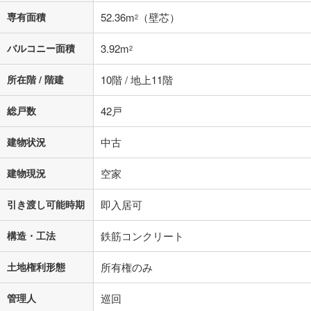
専有面積
52.36m
（壁芯）
2
バルコニー面積
3.92m
2
所在階 / 階建
10階 / 地上11階
総戸数
42戸
建物状況
中古
建物現況
空家
引き渡し可能時期
即入居可
構造・工法
鉄筋コンクリート
土地権利形態
所有権のみ
管理人
巡回