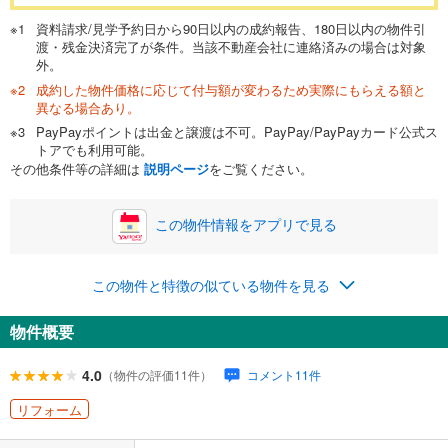
万円
頭金
閉じる
資料請求/見学予約日から90日以内の成約報告、180日以内の物件引
渡・残金決済完了が条件。当該不動産会社に連絡済みの場合は対象
外。
成約した物件価格に応じて付与額が変わるため実際にもらえる額と
0万円
3,290万円
異なる場合あり。
自己資金から住宅購入にかけられる金額を入力してくださ
PayPayポイントは出金と譲渡は不可。PayPay/PayPayカード公式ス
い。一般的には物件価格の2割までが目安です。
万円
トアでも利用可能。
ボーナス
閉じる
/回
その他条件等の詳細は
説明ページ
をご覧ください。
この物件情報をアプリで見る
0円
3,290万円
年2回払いを想定しています。毎月の返済額に加えて、ボー
この物件と特徴の似ている物件を見る
ナス時の増額分（1回分）を入力してください。
ボーナス払いの限度額は金融機関によって異なります。
物件概要
104,383
円
/月
月々の返済額
閉じる
ローン返済額
85,403
円
（頭金比率
0
%
）
4.0
（物件の評価11件）
コメント11件
＋修繕積立金
8,280
円
＋管理費
10,700
円
リフォーム
「金利」については、ご利用を予定されている金融機関等にご確認の