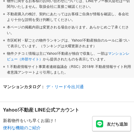
物件に関するお客様のお問い合わせについては、LINEヤフー株式会社は一切
関与いたしません。取扱会社に直接ご確認ください。
不動産購入の検討、契約にあたってはお客様ご自身が情報を確認し、各会社
より十分な説明を受け判断してください。
本ページの掲載内容は変更される場合があります。あらかじめご了承くださ
い。
市区町村・駅ごとの物件ランキングは、Yahoo!不動産独自のルールに基づい
て表示しています。（ランキングは火曜更新されます）
物件クチコミ情報は主にYahoo!不動産が独自で収集し、一部は
マンションレ
ビュー（外部サイト）
から提供されたものを表示しています。
1 不動産情報サイト事業者連絡協議会（RSC）2018年 不動産情報サイト利用
者意識アンケートより引用しました。
マンションカタログ：
デ・リード今出川通
Yahoo!不動産 LINE公式アカウント
新着物件をいち早くお届け！
友だち追加
便利な機能のご紹介