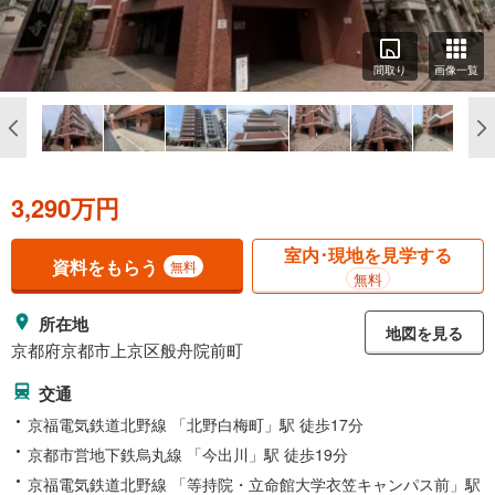
間取り
画像一覧
3,290万円
室内･現地を見学する
資料をもらう
無料
無料
所在地
地図を見る
京都府京都市上京区般舟院前町
交通
京福電気鉄道北野線 「北野白梅町」駅 徒歩17分
京都市営地下鉄烏丸線 「今出川」駅 徒歩19分
京福電気鉄道北野線 「等持院・立命館大学衣笠キャンパス前」駅