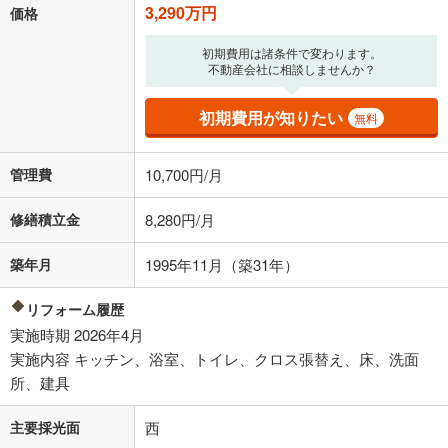
3,290万円
上、ご自身での入力をお願いいたします。初期設定で自動入力されてい
価格
る値は、実際の金融機関等における貸出金利とは何ら関係がなく、実際
の金融機関等における貸出金利を何ら保証するものではありません。返
初期費用は諸条件で変わります。
済方法「元利均等返済」にて算出しております。入力された金利を35年
不動産会社に相談しませんか？
適用した場合の計算結果を表示しています。
その他月額費用や、初期費用がかかります。ご注意ください。実際にお
初期費用が知りたい
無料
借り入れの際は各金融機関等に、必ずご自身でご確認をお願いいたしま
す。
条件によってお借り入れができないことがあります。
管理費
10,700円/月
不動産会社に購入相談をする
無料
修繕積立金
8,280円/月
築年月
1995年11月（築31年）
閉じる
リフォーム履歴
実施時期 2026年4月
実施内容 キッチン、浴室、トイレ、クロス張替え、床、洗面
所、建具
主要採光面
西