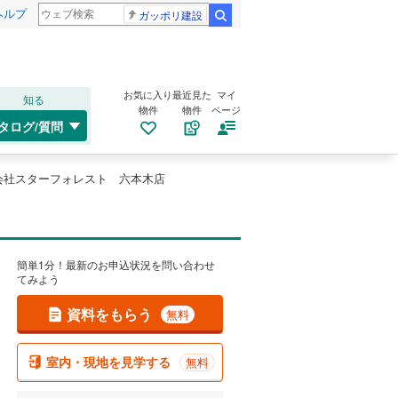
ヘルプ
ガッポリ建設
検索
お気に入り
最近見た
マイ
知る
物件
物件
ページ
タログ/質問
会社スターフォレスト 六本木店
簡単1分！最新のお申込状況を問い合わせ
てみよう
資料をもらう
無料
室内・現地を見学する
無料