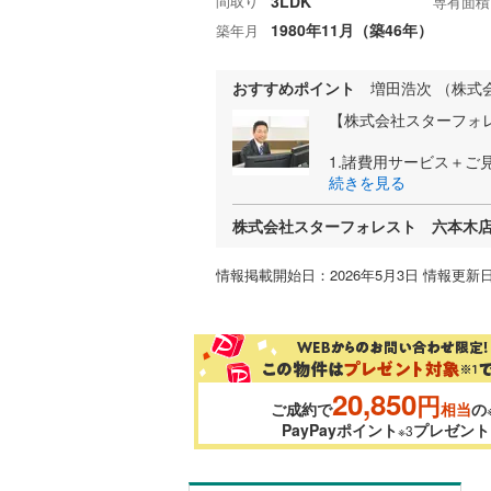
間取り
3LDK
専有面積
1980年11月（築46年）
築年月
おすすめポイント
増田浩次 （株式
【株式会社スターフォ
1.諸費用サービス＋ご
続きを見る
株式会社スターフォレスト 六本木
情報掲載開始日：2026年5月3日 情報更新日
20,850
円
ご成約で
相当
の
PayPayポイント
プレゼント
※3