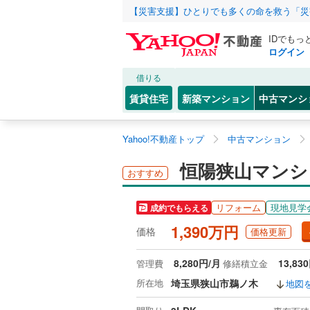
【災害支援】ひとりでも多くの命を救う「災
IDでもっ
ログイン
借りる
賃貸住宅
新築マンション
中古マンシ
Yahoo!不動産トップ
中古マンション
恒陽狭山マンシ
おすすめ
リフォーム
現地見学
成約でもらえる
1,390万円
価格
価格更新
8,280円/月
13,83
管理費
修繕積立金
所在地
埼玉県狭山市鵜ノ木
地図