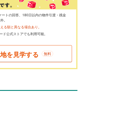
ケートの回答、180日以内の物件引渡・残金
象外。
らえる額と異なる場合あり。
ayカード公式ストアでも利用可能。
現地を見学する
無料