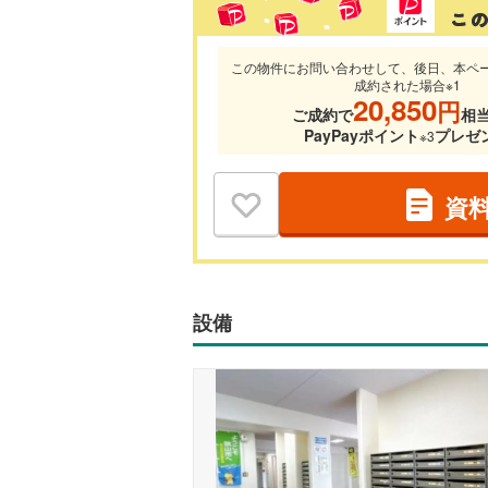
この物件にお問い合わせして、後日、本ペ
成約された場合※1
20,850
円
ご成約で
相
PayPayポイント
プレゼ
※3
資
設備