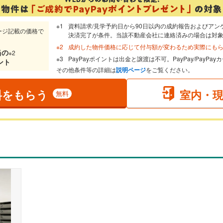
資料請求/見学予約日から90日以内の成約報告およびアン
ージ記載の価格で
決済完了が条件。当該不動産会社に連絡済みの場合は対
成約した物件価格に応じて付与額が変わるため実際にも
当
の
※2
PayPayポイントは出金と譲渡は不可。PayPay/PayP
ント
その他条件等の詳細は
説明ページ
をご覧ください。
料をもらう
室内・
無料