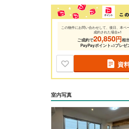
この物件にお問い合わせして、後日、本ペ
成約された場合※1
20,850
円
ご成約で
相
PayPayポイント
プレゼ
※3
資
室内写真