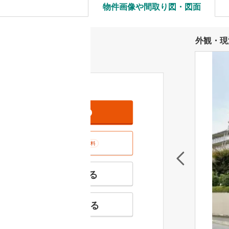
物件画像や間取り図・図面
外観・現
資料をもらう
無料
室内･現地を見学する
無料
特徴の似た物件を見る
お気に入りに追加する