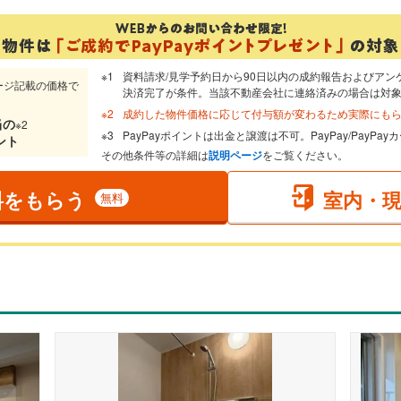
資料請求/見学予約日から90日以内の成約報告およびアン
ージ記載の価格で
決済完了が条件。当該不動産会社に連絡済みの場合は対
成約した物件価格に応じて付与額が変わるため実際にも
当
の
※2
PayPayポイントは出金と譲渡は不可。PayPay/PayP
ント
その他条件等の詳細は
説明ページ
をご覧ください。
料をもらう
室内・
無料