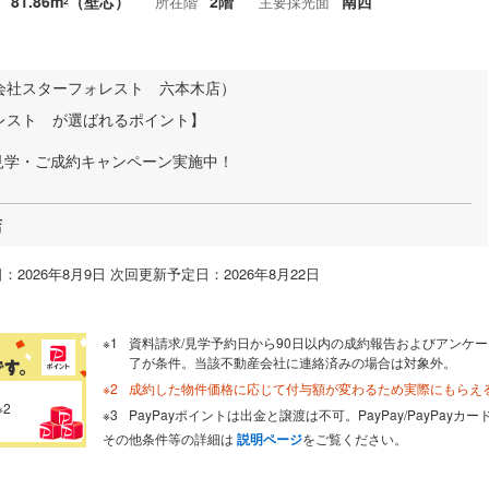
81.86m
（壁芯）
2階
南西
所在階
主要採光面
2
会社スターフォレスト 六本木店）
レスト が選ばれるポイント】
見学・ご成約キャンペーン実施中！
店
：2026年8月9日 次回更新予定日：2026年8月22日
資料請求/見学予約日から90日以内の成約報告およびアンケー
了が条件。当該不動産会社に連絡済みの場合は対象外。
成約した物件価格に応じて付与額が変わるため実際にもらえ
※2
PayPayポイントは出金と譲渡は不可。PayPay/PayPay
その他条件等の詳細は
説明ページ
をご覧ください。