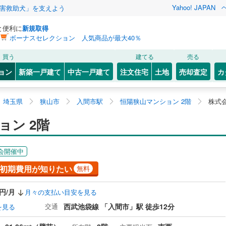
Yahoo! JAPAN
害救助犬」を支えよう
と便利に
新規取得
ボーナスセレクション 人気商品が最大40％
買う
建てる
売る
ョン
新築一戸建て
中古一戸建て
注文住宅
土地
売却査定
カ
埼玉県
狭山市
入間市駅
恒陽狭山マンション 2階
株式
ョン 2階
会開催中
初期費用が知りたい
無料
0円/月
月々の支払い目安を見る
交通
西武池袋線 「入間市」駅 徒歩12分
を見る