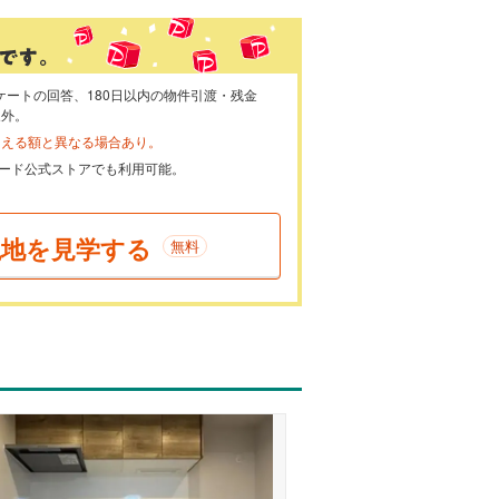
ケートの回答、180日以内の物件引渡・残金
象外。
らえる額と異なる場合あり。
ayカード公式ストアでも利用可能。
現地を見学する
無料