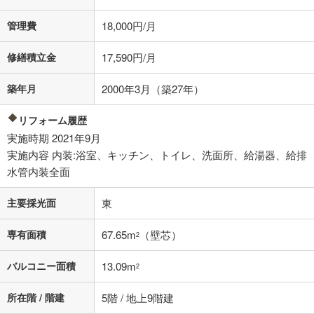
その他月額費用や、初期費用がかかります。ご注意ください。実際にお
借り入れの際は各金融機関等に、必ずご自身でご確認をお願いいたしま
管理費
18,000円/月
す。
条件によってお借り入れができないことがあります。
修繕積立金
17,590円/月
不動産会社に購入相談をする
無料
築年月
2000年3月（築27年）
閉じる
リフォーム履歴
実施時期 2021年9月
実施内容 内装:浴室、キッチン、トイレ、洗面所、給湯器、給排
水管内装全面
主要採光面
東
専有面積
67.65m
（壁芯）
2
バルコニー面積
13.09m
2
所在階 / 階建
5階 / 地上9階建