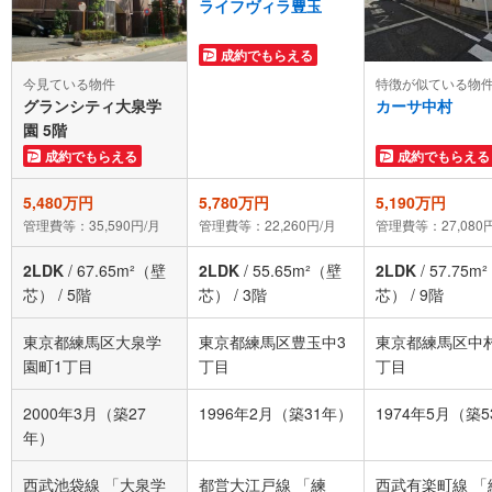
ライフヴィラ豊玉
成約でもらえる
今見ている物件
特徴が似ている物
グランシティ大泉学
カーサ中村
園 5階
成約でもらえる
成約でもらえる
5,480万円
5,780万円
5,190万円
管理費等：35,590円/月
管理費等：22,260円/月
管理費等：27,080
2LDK
/
67.65m²（壁
2LDK
/
55.65m²（壁
2LDK
/
57.75m
芯）
/
5階
芯）
/
3階
芯）
/
9階
東京都練馬区大泉学
東京都練馬区豊玉中3
東京都練馬区中
園町1丁目
丁目
丁目
2000年3月（築27
1996年2月（築31年）
1974年5月（築
年）
西武池袋線 「大泉学
都営大江戸線 「練
西武有楽町線 「