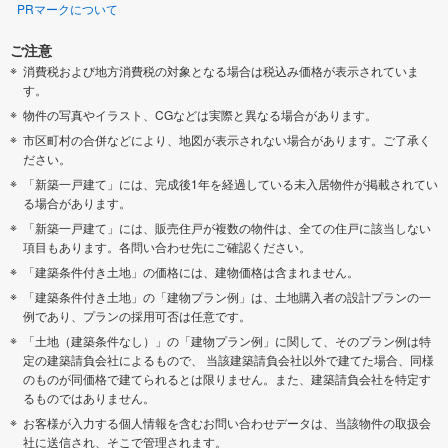
PRマークについて
ご注意
消費税および地方消費税の対象となる場合は税込み価格が表示されていま
す。
物件の写真やイラスト、CGなどは実際と異なる場合があります。
市区町村の合併などにより、地図が表示されない場合があります。ご了承く
ださい。
「新築一戸建て」には、完成後1年を経過している未入居物件が掲載されてい
る場合があります。
「新築一戸建て」には、販売住戸が複数の物件は、全ての住戸に該当しない
項目もあります。各問い合わせ先にご確認ください。
「建築条件付き土地」の価格には、建物価格は含まれません。
「建築条件付き土地」の「建物プラン例」は、土地購入者の設計プランの一
例であり、プランの採用可否は任意です。
「土地（建築条件なし）」の「建物プラン例」に関して、そのプラン例は特
定の建築請負会社によるもので、 当該建築請負会社以外で建てた場合、同様
のものが同価格で建てられるとは限りません。また、建築請負会社を特定す
るものではありません。
お客様が入力する個人情報を含むお問い合わせデータは、当該物件の取扱会
社に送信され、そこで管理されます。