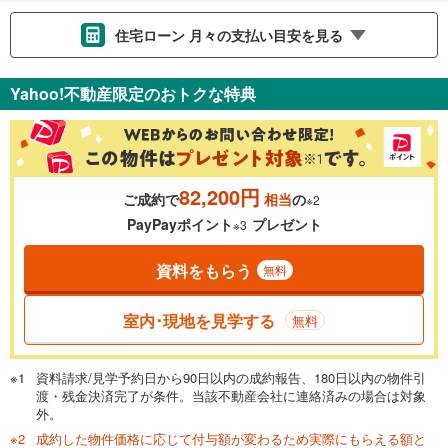
住宅ローン 月々の支払い目安を見る
支払いの目安をシミュレーションすることができます。
Yahoo!不動産限定のおトクな特典
％
金利
82,200円
ご成約で
相当
の
※2
0.01%
14.99%
PayPayポイント
プレゼント
※3
資料をもらう
無料
返済期間
一般的には最長35年まで借り入れ可能です。多くの金融機関
室内･現地を見学する
無料
が完済時の年齢は80歳までを条件としています。
万円
頭金
閉じる
資料請求/見学予約日から90日以内の成約報告、180日以内の物件引
渡・残金決済完了が条件。当該不動産会社に連絡済みの場合は対象
外。
成約した物件価格に応じて付与額が変わるため実際にもらえる額と
0万円
5,480万円