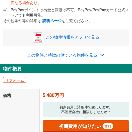
異なる場合あり。
自己資金から住宅購入にかけられる金額を入力してくださ
PayPayポイントは出金と譲渡は不可。PayPay/PayPayカード公式ス
い。一般的には物件価格の2割までが目安です。
万円
トアでも利用可能。
ボーナス
閉じる
/回
その他条件等の詳細は
説明ページ
をご覧ください。
この物件情報をアプリで見る
0円
5,480万円
年2回払いを想定しています。毎月の返済額に加えて、ボー
この物件と特徴の似ている物件を見る
ナス時の増額分（1回分）を入力してください。
ボーナス払いの限度額は金融機関によって異なります。
物件概要
177,842
円
/月
月々の返済額
閉じる
ローン返済額
142,252
円
（頭金比率
0
%
）
リフォーム
＋修繕積立金
17,590
円
＋管理費
18,000
円
5,480万円
価格
「金利」については、ご利用を予定されている金融機関等にご確認の
上、ご自身での入力をお願いいたします。初期設定で自動入力されてい
初期費用は諸条件で変わります。
る値は、実際の金融機関等における貸出金利とは何ら関係がなく、実際
不動産会社に相談しませんか？
の金融機関等における貸出金利を何ら保証するものではありません。返
済方法「元利均等返済」にて算出しております。入力された金利を35年
初期費用が知りたい
無料
適用した場合の計算結果を表示しています。