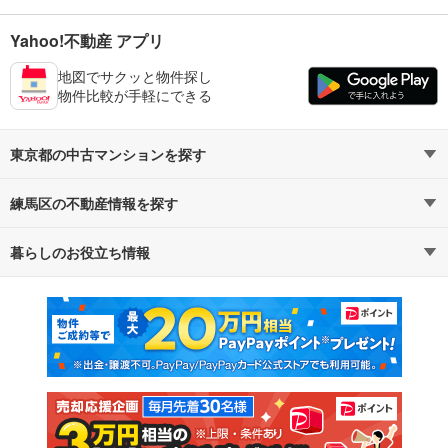
Yahoo!不動産 アプリ
地図でサクッと物件探し
物件比較が手軽にできる
東京都の中古マンションを探す
練馬区の不動産情報を探す
路線・駅から探す
地域から探す
暮らしのお役立ち情報
不動産・住宅
賃貸住宅
通勤・通学時間から探す
地図から探す
マンションカタログ
教えて！住まいの先生
新築マンション
中古マンション
新築一戸建て
中古一戸建て
注文住宅
土地