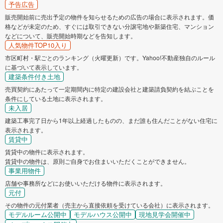
予告広告
販売開始前に売出予定の物件を知らせるための広告の場合に表示されます。価
格などが未定のため、すぐには取引できない分譲宅地や新築住宅、マンション
などについて、販売開始時期などを告知します。
人気物件TOP10入り
市区町村・駅ごとのランキング（火曜更新）です。Yahoo!不動産独自のルール
に基づいて表示しています。
建築条件付き土地
売買契約にあたって一定期間内に特定の建設会社と建築請負契約を結ぶことを
条件にしている土地に表示されます。
未入居
建築工事完了日から1年以上経過したものの、まだ誰も住んだことがない住宅に
表示されます。
賃貸中
賃貸中の物件に表示されます。
賃貸中の物件は、原則ご自身でお住まいいただくことができません。
事業用物件
店舗や事務所などにお使いいただける物件に表示されます。
元付
その物件の元付業者（売主から直接依頼を受けている会社）に表示されます。
モデルルーム公開中
モデルハウス公開中
現地見学会開催中