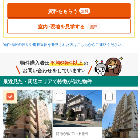
資料をもらう
無料
室内･現地を見学する
無料
物件情報の誤りや掲載違反を発見された方はこちらからご連絡ください。
物件購入者
平均6物件以上
は
の
お問い合わせをしています
※1
最近見た・周辺エリアで特徴が似た物件
特徴が似ている物件