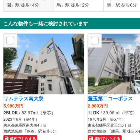
園」駅 徒歩14分
馬」駅 徒歩12分
馬」駅 徒歩6分
こんな物件も一緒に検討されています
リムテラス南大泉
豊玉第二コーポラス
5,980万円
2,880万円
2SLDK
/ 83.97m
（壁芯）
1LDK
/ 39.96m
（壁芯）
2
2
2023年6月（築4年）
1970年2月（築57年）
東京都練馬区南大泉4丁目
東京都練馬区豊玉北6丁目
西武池袋線 「保谷」駅 徒歩5分
西武池袋線 「練馬」駅 徒歩6
成約でもらえる
成約でもらえる