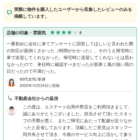
実際に物件を購入したユーザーから収集したレビューのみを
掲載しています。
店舗の印象・雰囲気
4
一番初めに会社に来てアンケートに回答してほしいと言われた際
の対応が面倒くさかった（時間がかかった）、そのうえ帰宅時に
車で送迎してくれなかった。帰宅時に送迎してくれないとは思わ
なかったので、来社時に確認すべきだったが肌寒く風の強い雨の
日だったので不満だった。
60代女性/単身
2025年10月24日に投稿
不動産会社からの返信
この度は、エステート白馬中野店をご利用頂きまして、
誠にありがとうございました。担当させて頂いたスタッ
フの手際が悪く、またご帰宅にあたって配慮が足りなか
ったと反省しております。頂戴したご意見はスタッフ一
同共有させて頂き、今後のサービス向上に活かして参り