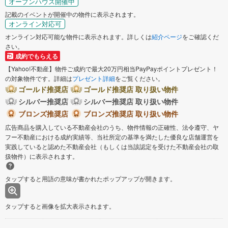
オープンハウス開催中
記載のイベントが開催中の物件に表示されます。
オンライン対応可
オンライン対応可能な物件に表示されます。詳しくは
紹介ページ
をご確認くだ
さい。
成約でもらえる
【Yahoo!不動産】物件ご成約で最大20万円相当PayPayポイントプレゼント！
の対象物件です。詳細は
プレゼント詳細
をご覧ください。
ゴールド推奨店
ゴールド推奨店 取り扱い物件
シルバー推奨店
シルバー推奨店 取り扱い物件
ブロンズ推奨店
ブロンズ推奨店 取り扱い物件
広告商品を購入している不動産会社のうち、物件情報の正確性、法令遵守、ヤ
フー不動産における成約実績等、当社所定の基準を満たした優良な店舗運営を
実践していると認めた不動産会社（もしくは当該認定を受けた不動産会社の取
扱物件）に表示されます。
タップすると用語の意味が書かれたポップアップが開きます。
タップすると画像を拡大表示されます。