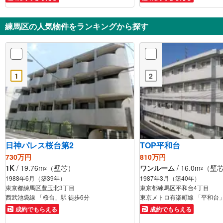
練馬区の人気物件をランキングから探す
1
2
日神パレス桜台第2
TOP平和台
730万円
810万円
1K
/ 19.76m
（壁芯）
ワンルーム
/ 16.0m
（壁
2
2
1988年6月（築39年）
1987年3月（築40年）
東京都練馬区豊玉北3丁目
東京都練馬区平和台4丁目
西武池袋線 「桜台」駅 徒歩6分
東京メトロ有楽町線 「平和台」
成約でもらえる
成約でもらえる