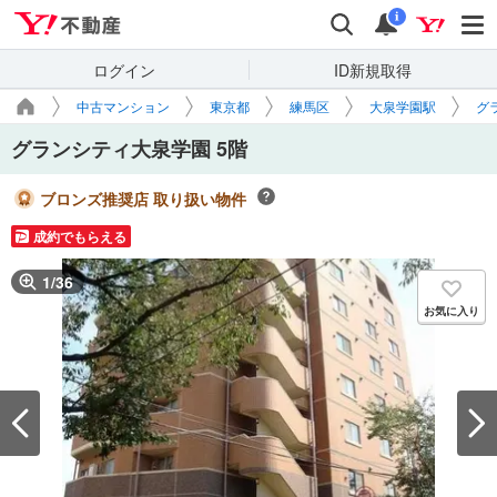
Yahoo!不動産
検索
通知
i
ログイン
ID新規取得
中古マンション
東京都
練馬区
大泉学園駅
グ
グランシティ大泉学園 5階
ブロンズ推奨店 取り扱い物件
成約でもらえる
1
/
36
お気に入り