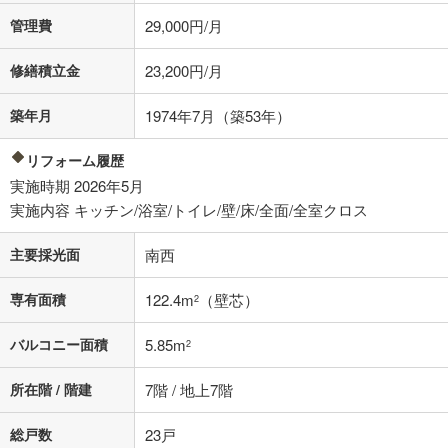
条件によってお借り入れができないことがあります。
管理費
29,000円/月
不動産会社に購入相談をする
無料
修繕積立金
23,200円/月
築年月
1974年7月（築53年）
閉じる
リフォーム履歴
実施時期 2026年5月
実施内容 キッチン/浴室/トイレ/壁/床/全面/全室クロス
主要採光面
南西
専有面積
122.4m
（壁芯）
2
バルコニー面積
5.85m
2
所在階 / 階建
7階 / 地上7階
総戸数
23戸