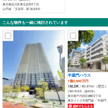
東京都品川区東五反田5丁目
山手線 「五反田」駅 徒歩8分
こんな物件も一緒に検討されています
半蔵門ハウス
1億2,900万円
1SLDK
/ 80.97m
（壁芯）
2
1981年9月（築45年）
東京都千代田区麹町2丁目
東京メトロ半蔵門線 「半蔵門」
成約でもらえる