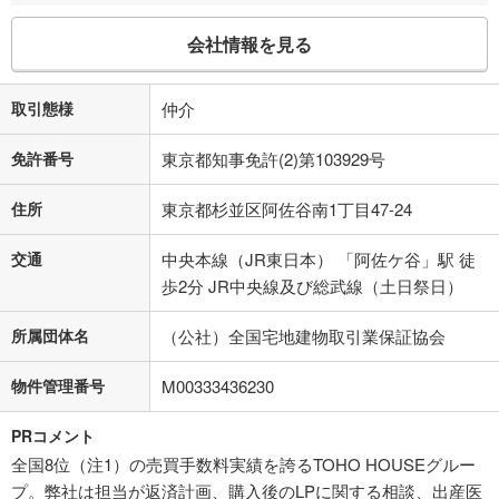
会社情報を見る
取引態様
仲介
免許番号
東京都知事免許(2)第103929号
住所
東京都杉並区阿佐谷南1丁目47-24
交通
中央本線（JR東日本） 「阿佐ケ谷」駅 徒
歩2分 JR中央線及び総武線（土日祭日）
所属団体名
（公社）全国宅地建物取引業保証協会
物件管理番号
M00333436230
PRコメント
全国8位（注1）の売買手数料実績を誇るTOHO HOUSEグルー
プ。弊社は担当が返済計画、購入後のLPに関する相談、出産医