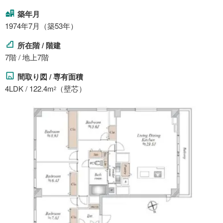
築年月
1974年7月（築53年）
所在階 / 階建
7階 / 地上7階
間取り図 / 専有面積
4LDK / 122.4m
（壁芯）
2