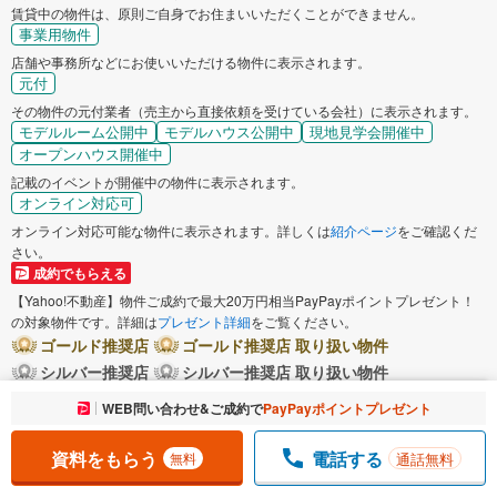
賃貸中の物件は、原則ご自身でお住まいいただくことができません。
事業用物件
店舗や事務所などにお使いいただける物件に表示されます。
元付
その物件の元付業者（売主から直接依頼を受けている会社）に表示されます。
モデルルーム公開中
モデルハウス公開中
現地見学会開催中
オープンハウス開催中
記載のイベントが開催中の物件に表示されます。
オンライン対応可
オンライン対応可能な物件に表示されます。詳しくは
紹介ページ
をご確認くだ
さい。
成約でもらえる
【Yahoo!不動産】物件ご成約で最大20万円相当PayPayポイントプレゼント！
の対象物件です。詳細は
プレゼント詳細
をご覧ください。
ゴールド推奨店
ゴールド推奨店 取り扱い物件
シルバー推奨店
シルバー推奨店 取り扱い物件
ブロンズ推奨店
ブロンズ推奨店 取り扱い物件
お気に入りに追加しました。
WEB問い合わせ&ご成約で
PayPayポイントプレゼント
一覧を開く
広告商品を購入している不動産会社のうち、物件情報の正確性、法令遵守、ヤ
フー不動産における成約実績等、当社所定の基準を満たした優良な店舗運営を
資料をもらう
電話する
通話無料
無料
実践していると認めた不動産会社（もしくは当該認定を受けた不動産会社の取
扱物件）に表示されます。