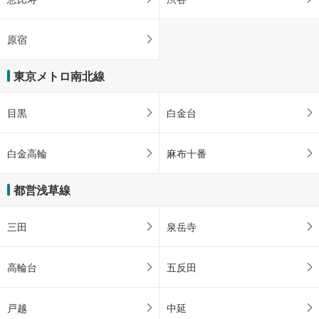
原宿
東京メトロ南北線
目黒
白金台
白金高輪
麻布十番
都営浅草線
三田
泉岳寺
高輪台
五反田
戸越
中延