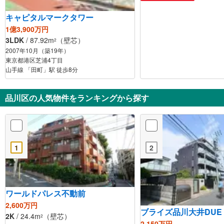
キャピタルマークタワー
1億3,900万円
3LDK
/ 87.92m
（壁芯）
2
2007年10月（築19年）
東京都港区芝浦4丁目
山手線 「田町」駅 徒歩8分
品川区の人気物件をランキングから探す
1
2
ワールドパレス不動前
2,600万円
ブライズ品川大井DUE
2K
/ 24.4m
（壁芯）
2
2,150万円