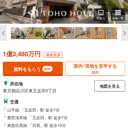
間取り
画像一覧
1億3,480万円
価格更新
室内･現地を見学する
資料をもらう
無料
無料
所在地
地図を見る
東京都品川区東五反田5丁目
交通
山手線 「五反田」駅 徒歩7分
都営浅草線 「五反田」駅 徒歩7分
東急目黒線 「目黒」駅 徒歩10分