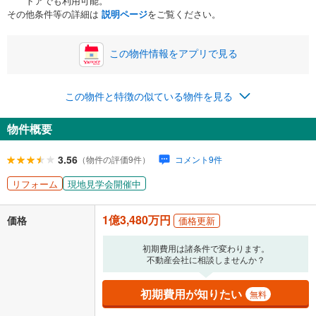
トアでも利用可能。
ボーナス
閉じる
/回
その他条件等の詳細は
説明ページ
をご覧ください。
この物件情報をアプリで見る
0円
1億3,480万円
年2回払いを想定しています。毎月の返済額に加えて、ボー
この物件と特徴の似ている物件を見る
ナス時の増額分（1回分）を入力してください。
ボーナス払いの限度額は金融機関によって異なります。
物件概要
402,121
円
/月
月々の返済額
閉じる
ローン返済額
349,921
円
（頭金比率
0
%
）
3.56
（物件の評価9件）
コメント9件
＋修繕積立金
23,200
円
＋管理費
29,000
円
リフォーム
現地見学会開催中
「金利」については、ご利用を予定されている金融機関等にご確認の
1億3,480万円
上、ご自身での入力をお願いいたします。初期設定で自動入力されてい
価格
価格更新
る値は、実際の金融機関等における貸出金利とは何ら関係がなく、実際
の金融機関等における貸出金利を何ら保証するものではありません。返
初期費用は諸条件で変わります。
済方法「元利均等返済」にて算出しております。入力された金利を35年
不動産会社に相談しませんか？
適用した場合の計算結果を表示しています。
その他月額費用や、初期費用がかかります。ご注意ください。実際にお
初期費用が知りたい
無料
借り入れの際は各金融機関等に、必ずご自身でご確認をお願いいたしま
す。