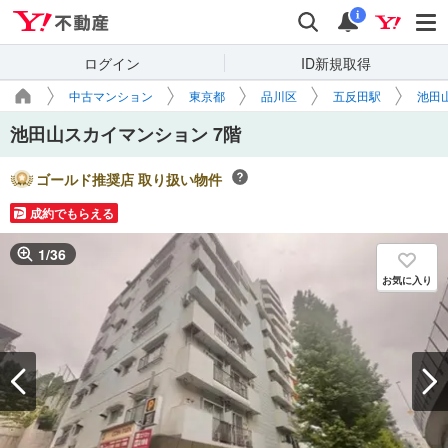
Yahoo!不動産
検索
通知
i
ログイン
ID新規取得
中古マンション
東京都
品川区
五反田駅
池田
池田山スカイマンション 7階
ゴールド推奨店 取り扱い物件
成約でもらえる
1
/
36
お気に入り