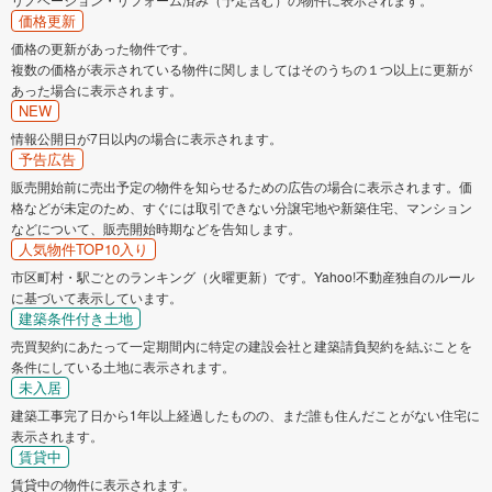
価格更新
価格の更新があった物件です。
複数の価格が表示されている物件に関しましてはそのうちの１つ以上に更新が
あった場合に表示されます。
NEW
情報公開日が7日以内の場合に表示されます。
予告広告
販売開始前に売出予定の物件を知らせるための広告の場合に表示されます。価
格などが未定のため、すぐには取引できない分譲宅地や新築住宅、マンション
などについて、販売開始時期などを告知します。
人気物件TOP10入り
市区町村・駅ごとのランキング（火曜更新）です。Yahoo!不動産独自のルール
に基づいて表示しています。
建築条件付き土地
売買契約にあたって一定期間内に特定の建設会社と建築請負契約を結ぶことを
条件にしている土地に表示されます。
未入居
建築工事完了日から1年以上経過したものの、まだ誰も住んだことがない住宅に
表示されます。
賃貸中
賃貸中の物件に表示されます。