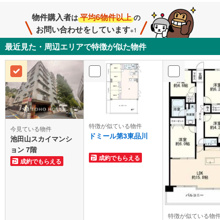
物件購入者
平均6物件以上
は
の
お問い合わせをしています
※1
最近見た・周辺エリアで特徴が似た物件
特徴が似ている物件
今見ている物件
ドミール第3東品川
池田山スカイマンシ
ョン 7階
成約でもらえる
成約でもらえる
特徴が似ている物