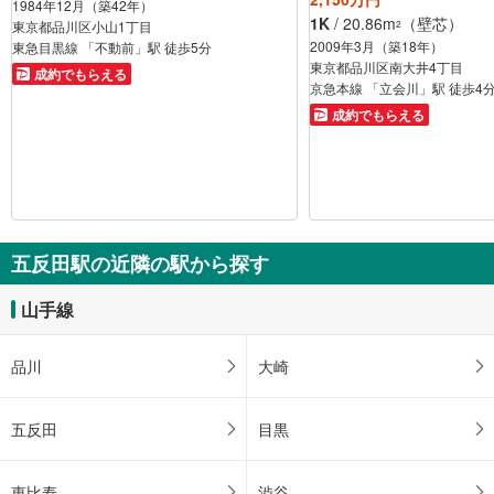
1984年12月（築42年）
1K
/ 20.86m
（壁芯）
2
東京都品川区小山1丁目
2009年3月（築18年）
東急目黒線 「不動前」駅 徒歩5分
東京都品川区南大井4丁目
成約でもらえる
京急本線 「立会川」駅 徒歩4
成約でもらえる
五反田駅の近隣の駅から探す
山手線
品川
大崎
五反田
目黒
恵比寿
渋谷