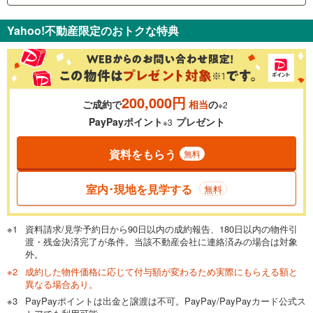
支払いの目安をシミュレーションすることができます。
Yahoo!不動産限定のおトクな特典
％
金利
200,000円
ご成約で
相当
の
※2
0.01%
14.99%
PayPayポイント
プレゼント
※3
資料をもらう
無料
返済期間
一般的には最長35年まで借り入れ可能です。多くの金融機関
室内･現地を見学する
無料
が完済時の年齢は80歳までを条件としています。
万円
頭金
閉じる
資料請求/見学予約日から90日以内の成約報告、180日以内の物件引
渡・残金決済完了が条件。当該不動産会社に連絡済みの場合は対象
外。
成約した物件価格に応じて付与額が変わるため実際にもらえる額と
0万円
1億3,480万円
異なる場合あり。
自己資金から住宅購入にかけられる金額を入力してくださ
PayPayポイントは出金と譲渡は不可。PayPay/PayPayカード公式ス
い。一般的には物件価格の2割までが目安です。
万円