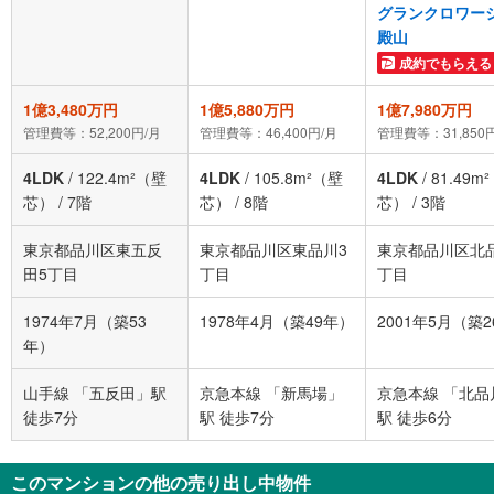
グランクロワー
殿山
成約でもらえる
1億3,480万円
1億5,880万円
1億7,980万円
管理費等：52,200円/月
管理費等：46,400円/月
管理費等：31,850
4LDK
/
122.4m²（壁
4LDK
/
105.8m²（壁
4LDK
/
81.49m
芯）
/
7階
芯）
/
8階
芯）
/
3階
東京都品川区東五反
東京都品川区東品川3
東京都品川区北
田5丁目
丁目
丁目
1974年7月（築53
1978年4月（築49年）
2001年5月（築
年）
山手線 「五反田」駅
京急本線 「新馬場」
京急本線 「北品
徒歩7分
駅 徒歩7分
駅 徒歩6分
このマンションの他の売り出し中物件