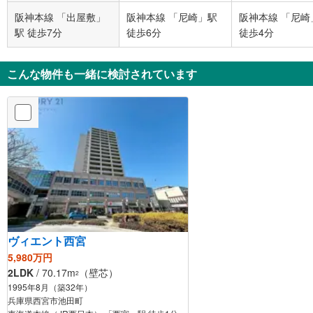
阪神本線 「出屋敷」
阪神本線 「尼崎」駅
阪神本線 「尼崎
駅 徒歩7分
徒歩6分
徒歩4分
こんな物件も一緒に検討されています
ヴィエント西宮
5,980万円
2LDK
/ 70.17m
（壁芯）
2
1995年8月（築32年）
兵庫県西宮市池田町