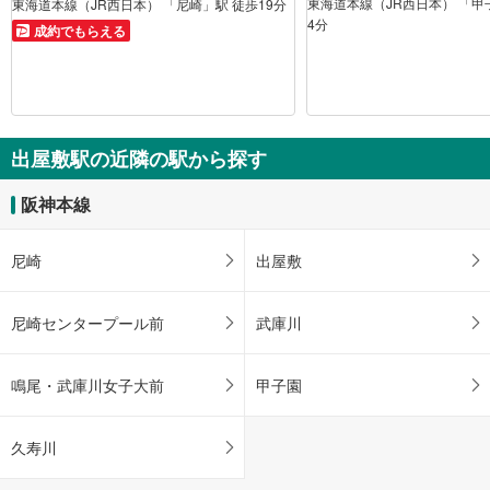
東海道本線（JR西日本） 「甲
東海道本線（JR西日本） 「尼崎」駅 徒歩19分
4分
成約でもらえる
出屋敷駅の近隣の駅から探す
阪神本線
尼崎
出屋敷
尼崎センタープール前
武庫川
鳴尾・武庫川女子大前
甲子園
久寿川