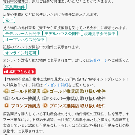
賃貸中の物件は、原則ご自身でお住まいいただくことができません。
事業用物件
店舗や事務所などにお使いいただける物件に表示されます。
元付
その物件の元付業者（売主から直接依頼を受けている会社）に表示されます。
モデルルーム公開中
モデルハウス公開中
現地見学会開催中
オープンハウス開催中
記載のイベントが開催中の物件に表示されます。
オンライン対応可
オンライン対応可能な物件に表示されます。詳しくは
紹介ページ
をご確認くだ
さい。
成約でもらえる
【Yahoo!不動産】物件ご成約で最大20万円相当PayPayポイントプレゼント！
の対象物件です。詳細は
プレゼント詳細
をご覧ください。
ゴールド推奨店
ゴールド推奨店 取り扱い物件
シルバー推奨店
シルバー推奨店 取り扱い物件
ブロンズ推奨店
ブロンズ推奨店 取り扱い物件
広告商品を購入している不動産会社のうち、物件情報の正確性、法令遵守、ヤ
フー不動産における成約実績等、当社所定の基準を満たした優良な店舗運営を
実践していると認めた不動産会社（もしくは当該認定を受けた不動産会社の取
扱物件）に表示されます。