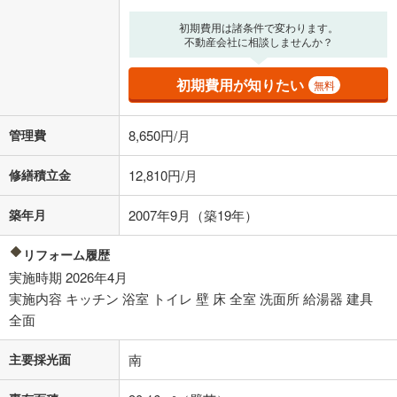
る値は、実際の金融機関等における貸出金利とは何ら関係がなく、実際
の金融機関等における貸出金利を何ら保証するものではありません。返
初期費用は諸条件で変わります。
済方法「元利均等返済」にて算出しております。入力された金利を35年
不動産会社に相談しませんか？
適用した場合の計算結果を表示しています。
その他月額費用や、初期費用がかかります。ご注意ください。実際にお
初期費用が知りたい
無料
借り入れの際は各金融機関等に、必ずご自身でご確認をお願いいたしま
す。
条件によってお借り入れができないことがあります。
管理費
8,650円/月
不動産会社に購入相談をする
無料
修繕積立金
12,810円/月
築年月
2007年9月（築19年）
閉じる
リフォーム履歴
実施時期 2026年4月
実施内容 キッチン 浴室 トイレ 壁 床 全室 洗面所 給湯器 建具
全面
主要採光面
南