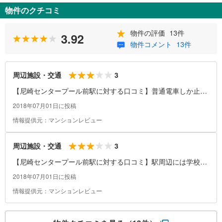
物件のクチコミ
物件の評価
13件
3.92
物件コメント
13件
3
周辺施設・交通
【尼崎センタープール前駅に対する口コミ】普通電車しか止ま
りませんので少し不便ですね。
2018年07月01日に投稿
情報提供元：マンションレビュー
3
周辺施設・交通
【尼崎センタープール前駅に対する口コミ】駅周辺には学校や
公園が徒歩圏内ありますし、駅から南へ歩けば大型商業施設も
2018年07月01日に投稿
あるので買い物にも困りません。駅の側にはボートレース場が
情報提供元：マンションレビュー
あるので、周辺には飲食店も多くあり、大きな公園や川も流れ
ているので自然環境も楽しめます。