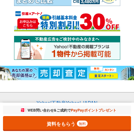
Yahoo!不動産
Yahoo! JAPAN
お気に入りに追加しました。
WEB問い合わせ&ご成約で
PayPayポイントプレゼント
一覧を開く
プライバシーポリシー
プライバシーセンター
規約
掲載希望の方へ
資料をもらう
無料
免責事項
ご意見・ご要望
ヘルプ