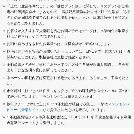
「土地（建築条件なし）」の「建物プラン例」に関して、そのプラン例は特
定の建築請負会社によるもので、 当該建築請負会社以外で建てた場合、同様
のものが同価格で建てられるとは限りません。また、建築請負会社を特定す
るものではありません。
お客様が入力する個人情報を含むお問い合わせデータは、当該物件の取扱会
社に送信され、そこで管理されます。
お問い合わせをされたお客様へは、取扱会社がご連絡いたします。
物件に関するお客様のお問い合わせについては、LINEヤフー株式会社は一切
関与いたしません。取扱会社に直接ご確認ください。
不動産購入の検討、契約にあたってはお客様ご自身が情報を確認し、各会社
より十分な説明を受け判断してください。
本ページの掲載内容は変更される場合があります。あらかじめご了承くださ
い。
市区町村・駅ごとの物件ランキングは、Yahoo!不動産独自のルールに基づい
て表示しています。（ランキングは火曜更新されます）
物件クチコミ情報は主にYahoo!不動産が独自で収集し、一部は
マンションレ
ビュー（外部サイト）
から提供されたものを表示しています。
1 不動産情報サイト事業者連絡協議会（RSC）2018年 不動産情報サイト利用
者意識アンケートより引用しました。