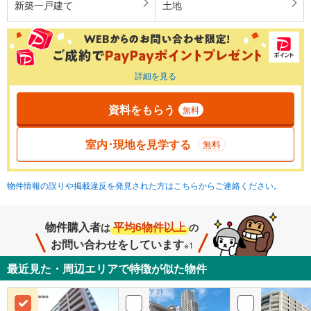
新築一戸建て
土地
詳細を見る
資料をもらう
無料
室内･現地を見学する
無料
物件情報の誤りや掲載違反を発見された方はこちらからご連絡ください。
物件購入者
平均6物件以上
は
の
お問い合わせをしています
※1
最近見た・周辺エリアで特徴が似た物件