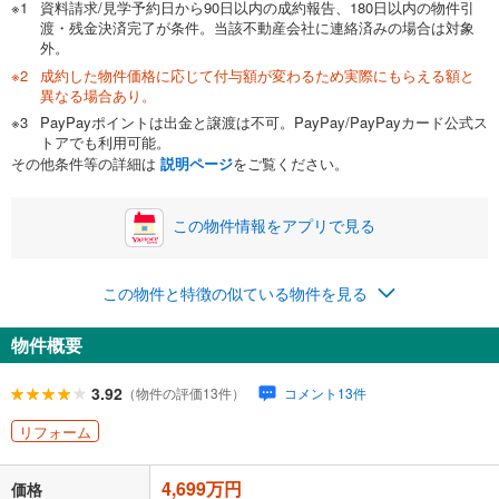
資料請求/見学予約日から90日以内の成約報告、180日以内の物件引
渡・残金決済完了が条件。当該不動産会社に連絡済みの場合は対象
外。
成約した物件価格に応じて付与額が変わるため実際にもらえる額と
0万円
4,699万円
異なる場合あり。
自己資金から住宅購入にかけられる金額を入力してくださ
PayPayポイントは出金と譲渡は不可。PayPay/PayPayカード公式ス
い。一般的には物件価格の2割までが目安です。
万円
トアでも利用可能。
ボーナス
閉じる
/回
その他条件等の詳細は
説明ページ
をご覧ください。
この物件情報をアプリで見る
0円
4,699万円
年2回払いを想定しています。毎月の返済額に加えて、ボー
この物件と特徴の似ている物件を見る
ナス時の増額分（1回分）を入力してください。
ボーナス払いの限度額は金融機関によって異なります。
物件概要
143,439
円
/月
月々の返済額
閉じる
ローン返済額
121,979
円
（頭金比率
0
%
）
3.92
（物件の評価13件）
コメント13件
＋修繕積立金
12,810
円
＋管理費
8,650
円
リフォーム
「金利」については、ご利用を予定されている金融機関等にご確認の
4,699万円
上、ご自身での入力をお願いいたします。初期設定で自動入力されてい
価格