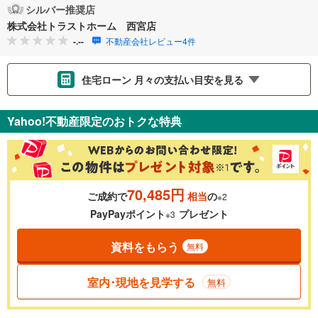
シルバー推奨店
株式会社トラストホーム 西宮店
-.--
不動産会社レビュー4件
住宅ローン 月々の支払い目安を見る
支払いの目安をシミュレーションすることができます。
Yahoo!不動産限定のおトクな特典
％
金利
70,485円
ご成約で
相当
の
※2
0.01%
14.99%
PayPayポイント
プレゼント
※3
資料をもらう
無料
返済期間
一般的には最長35年まで借り入れ可能です。多くの金融機関
室内･現地を見学する
無料
が完済時の年齢は80歳までを条件としています。
万円
頭金
閉じる