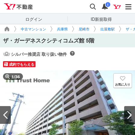
Yahoo!不動産
検索
通知
i
ログイン
ID新規取得
中古マンション
兵庫県
尼崎市
出屋敷駅
ザ・
ザ・ガーデネスクシティコムズ館 5階
シルバー推奨店 取り扱い物件
成約でもらえる
1
/
36
お気に入り