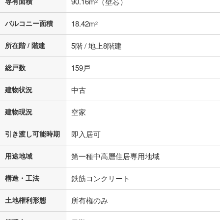
専有面積
90.16m
（壁芯）
2
バルコニー面積
18.42m
2
所在階 / 階建
5階 / 地上8階建
総戸数
159戸
建物状況
中古
建物現況
空家
引き渡し可能時期
即入居可
用途地域
第一種中高層住居専用地域
構造・工法
鉄筋コンクリート
土地権利形態
所有権のみ