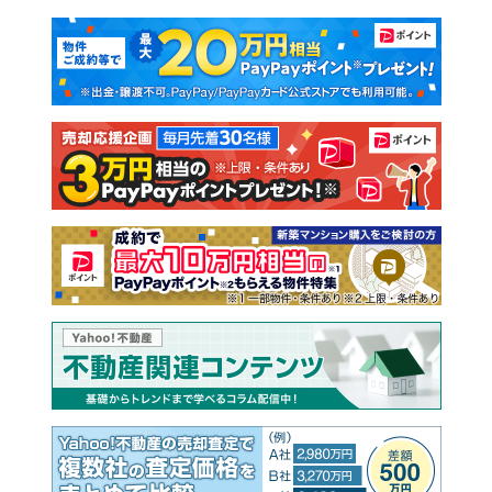
マンションカタログ
教えて！住まいの先生
新築マンション
中古マンション
新築一戸建て
中古一戸建て
注文住宅
土地
売却査定