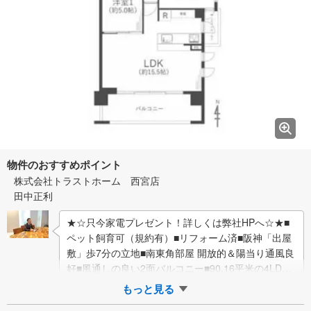
物件のおすすめポイント
株式会社トラストホーム 西宮店
田中正利
★☆只今家電プレゼント！詳しくは弊社HPへ☆★■
ペット飼育可（規約有）■リフォーム済■阪神「出屋
敷」歩7分の立地■南東角部屋 開放的＆陽当り通風良
好■風通しの良い2面バルコニー■90.16平米の4LDK 5
階部分■バルコニーに面し…
もっと見る