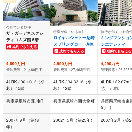
今見ている物件
特徴が似ている物件
特徴が似ている物
ザ・ガーデネスクシ
ロイヤルシャトー尼崎
キングマンショ
ティコムズ館 5階
スプリングコートA棟
シエナシティ
成約でもらえる
成約でもらえる
成約でもらえる
4,699万円
4,990万円
4,290万円
管理費等：21,460円/月
管理費等：27,463円/月
管理費等：26,835
4LDK
/
90.16m²（壁
4LDK
/
94.33m²（壁
4LDK
/
82.07m
芯）
/
5階
芯）
/
2階
芯）
/
3階
兵庫県尼崎市蓬川町
兵庫県尼崎市西大物町
兵庫県尼崎市東
5丁目
2007年9月（築19
2002年5月（築25年）
2007年2月（築
年）