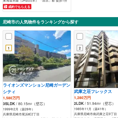
東海道本線（JR西日本） 「西宮」駅 徒歩1分
成約でもらえる
尼崎市の人気物件をランキングから探す
1
2
ライオンズマンション尼崎ガーデン
武庫之荘フレックス
シティ
1,280万円
1,580万円
2LDK
/ 51.94m
（壁芯）
3SLDK
/ 80.15m
（壁芯）
2
2
1985年11月（築41年）
1999年2月（築28年）
兵庫県尼崎市南武庫之荘9丁目
兵庫県尼崎市尾浜町2丁目