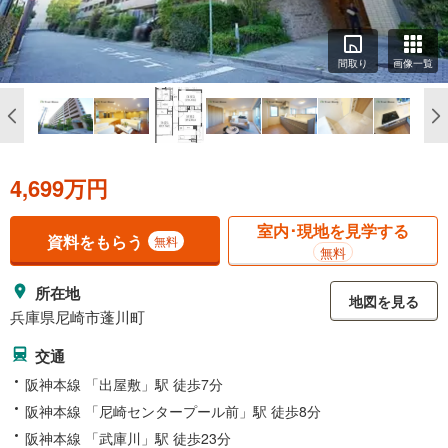
間取り
画像一覧
4,699万円
室内･現地を見学する
資料をもらう
無料
無料
所在地
地図を見る
兵庫県尼崎市蓬川町
交通
阪神本線 「出屋敷」駅 徒歩7分
阪神本線 「尼崎センタープール前」駅 徒歩8分
阪神本線 「武庫川」駅 徒歩23分