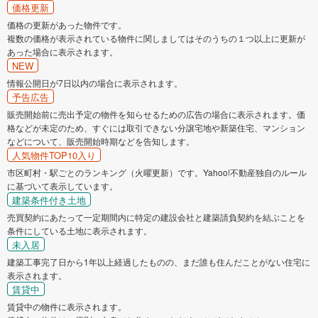
価格更新
価格の更新があった物件です。
複数の価格が表示されている物件に関しましてはそのうちの１つ以上に更新が
あった場合に表示されます。
NEW
情報公開日が7日以内の場合に表示されます。
予告広告
販売開始前に売出予定の物件を知らせるための広告の場合に表示されます。価
格などが未定のため、すぐには取引できない分譲宅地や新築住宅、マンション
などについて、販売開始時期などを告知します。
人気物件TOP10入り
市区町村・駅ごとのランキング（火曜更新）です。Yahoo!不動産独自のルール
に基づいて表示しています。
建築条件付き土地
売買契約にあたって一定期間内に特定の建設会社と建築請負契約を結ぶことを
条件にしている土地に表示されます。
未入居
建築工事完了日から1年以上経過したものの、まだ誰も住んだことがない住宅に
表示されます。
賃貸中
賃貸中の物件に表示されます。