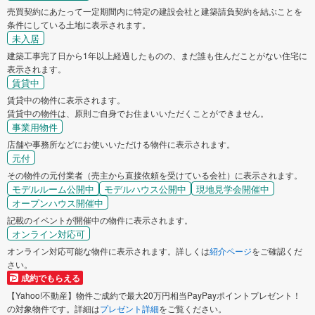
売買契約にあたって一定期間内に特定の建設会社と建築請負契約を結ぶことを
条件にしている土地に表示されます。
未入居
建築工事完了日から1年以上経過したものの、まだ誰も住んだことがない住宅に
表示されます。
賃貸中
賃貸中の物件に表示されます。
賃貸中の物件は、原則ご自身でお住まいいただくことができません。
事業用物件
店舗や事務所などにお使いいただける物件に表示されます。
元付
その物件の元付業者（売主から直接依頼を受けている会社）に表示されます。
モデルルーム公開中
モデルハウス公開中
現地見学会開催中
オープンハウス開催中
記載のイベントが開催中の物件に表示されます。
オンライン対応可
オンライン対応可能な物件に表示されます。詳しくは
紹介ページ
をご確認くだ
さい。
成約でもらえる
【Yahoo!不動産】物件ご成約で最大20万円相当PayPayポイントプレゼント！
の対象物件です。詳細は
プレゼント詳細
をご覧ください。