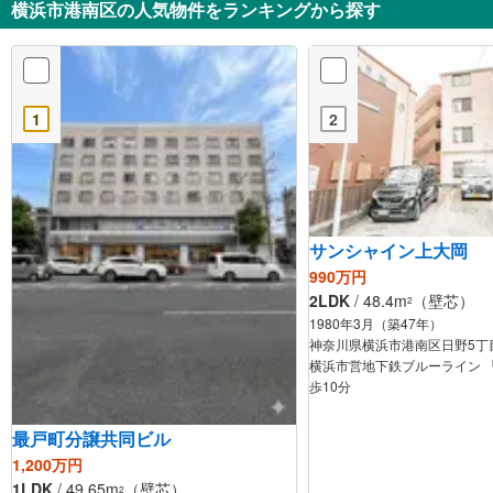
横浜市港南区の人気物件をランキングから探す
1
2
サンシャイン上大岡
990万円
2LDK
/ 48.4m
（壁芯）
2
1980年3月（築47年）
神奈川県横浜市港南区日野5丁
横浜市営地下鉄ブルーライン 
歩10分
最戸町分譲共同ビル
1,200万円
1LDK
/ 49.65m
（壁芯）
2