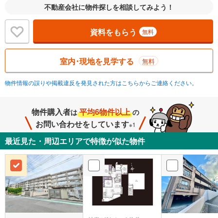
不動産会社に物件探しを相談してみよう！
資料をもらう
無料
室内･現地を見学する
無料
物件情報の誤りや掲載違反を発見された方はこちらからご連絡ください。
物件購入者
平均6物件以上
は
の
お問い合わせをしています
※1
最近見た・周辺エリアで特徴が似た物件