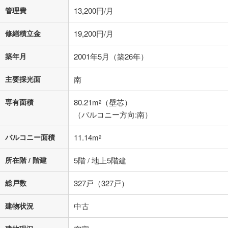
0円
4,999万円
管理費
13,200円/月
年2回払いを想定しています。毎月の返済額に加えて、ボー
ナス時の増額分（1回分）を入力してください。
修繕積立金
19,200円/月
ボーナス払いの限度額は金融機関によって異なります。
162,166
円
/月
月々の返済額
築年月
2001年5月（築26年）
閉じる
ローン返済額
129,766
円
（頭金比率
0
%
）
主要採光面
南
＋修繕積立金
19,200
円
＋管理費
13,200
円
専有面積
80.21m
（壁芯）
2
「金利」については、ご利用を予定されている金融機関等にご確認の
（バルコニー方向:南）
上、ご自身での入力をお願いいたします。初期設定で自動入力されてい
る値は、実際の金融機関等における貸出金利とは何ら関係がなく、実際
の金融機関等における貸出金利を何ら保証するものではありません。返
バルコニー面積
11.14m
2
済方法「元利均等返済」にて算出しております。入力された金利を35年
適用した場合の計算結果を表示しています。
所在階 / 階建
5階 / 地上5階建
その他月額費用や、初期費用がかかります。ご注意ください。実際にお
借り入れの際は各金融機関等に、必ずご自身でご確認をお願いいたしま
総戸数
327戸（327戸）
す。
条件によってお借り入れができないことがあります。
建物状況
中古
不動産会社に購入相談をする
無料