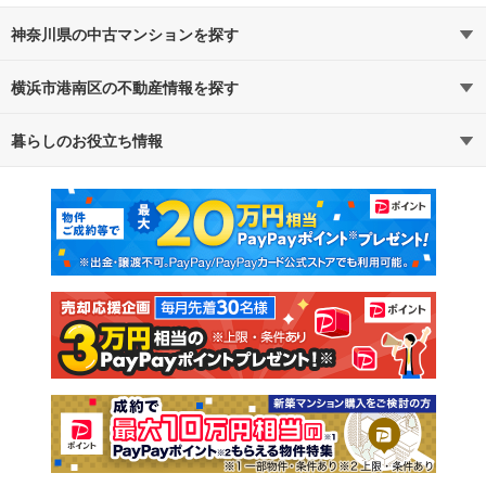
神奈川県の中古マンションを探す
横浜市港南区の不動産情報を探す
路線・駅から探す
地域から探す
暮らしのお役立ち情報
不動産・住宅
賃貸住宅
通勤・通学時間から探す
地図から探す
マンションカタログ
教えて！住まいの先生
新築マンション
中古マンション
新築一戸建て
中古一戸建て
注文住宅
土地
売却査定