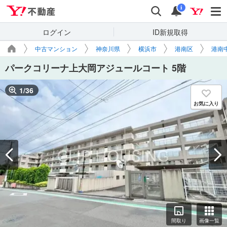
Yahoo!不動産
検索
通知
i
ログイン
ID新規取得
中古マンション
神奈川県
横浜市
港南区
港南
パークコリーナ上大岡アジュールコート 5階
1
/
36
お気に入り
間取り
画像一覧