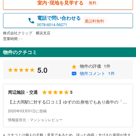
室内･現地を見学する
無料
電話で問い合わせる
通話料無料
0078-6014-56271
株式会社クリップ 横浜支店
営業時間：-
物件のクチコミ
物件の評価
1件
5.0
物件コメント
1件
5
周辺施設・交通
【上大岡駅に対する口コミ】ゆずの出身地でもあり曲中の「こ
の長い長い下り坂を～」のとおり、駅前以外、少し住宅地に入
2020年03月01日に投稿
ると急な坂道が多く徒歩の方は結構大変です。
情報提供元：マンションレビュー
クチコミは個人の主観・意見であるため、誤った内容・大げさな表現が含ま