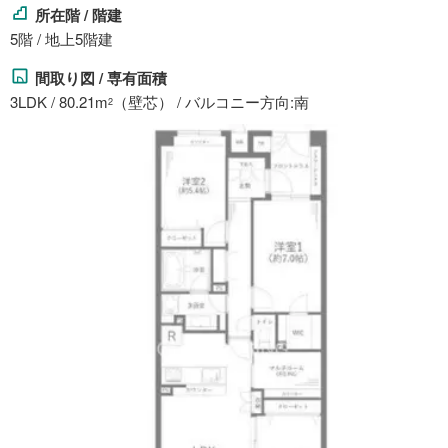
所在階 / 階建
5階 / 地上5階建
間取り図 / 専有面積
3LDK / 80.21m
（壁芯） / バルコニー方向:南
2