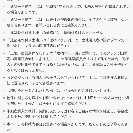
「新築一戸建て」には、完成後1年を経過している未入居物件が掲載されてい
る場合があります。
「新築一戸建て」には、販売住戸が複数の物件は、全ての住戸に該当しない
項目もあります。各問い合わせ先にご確認ください。
「建築条件付き土地」の価格には、建物価格は含まれません。
「建築条件付き土地」の「建物プラン例」は、土地購入者の設計プランの一
例であり、プランの採用可否は任意です。
「土地（建築条件なし）」の「建物プラン例」に関して、そのプラン例は特
定の建築請負会社によるもので、 当該建築請負会社以外で建てた場合、同様
のものが同価格で建てられるとは限りません。また、建築請負会社を特定す
るものではありません。
お客様が入力する個人情報を含むお問い合わせデータは、当該物件の取扱会
社に送信され、そこで管理されます。
お問い合わせをされたお客様へは、取扱会社がご連絡いたします。
物件に関するお客様のお問い合わせについては、LINEヤフー株式会社は一切
関与いたしません。取扱会社に直接ご確認ください。
不動産購入の検討、契約にあたってはお客様ご自身が情報を確認し、各会社
より十分な説明を受け判断してください。
本ページの掲載内容は変更される場合があります。あらかじめご了承くださ
い。