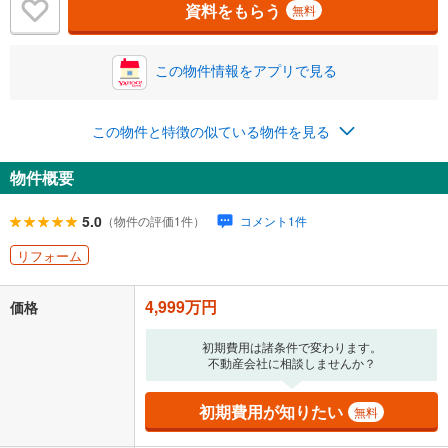
資料をもらう
無料
この物件情報をアプリで見る
0.01%
14.99%
この物件と特徴の似ている物件を見る
返済期間
物件概要
一般的には最長35年まで借り入れ可能です。多くの金融機関
が完済時の年齢は80歳までを条件としています。
万円
5.0
（物件の評価1件）
コメント1件
頭金
閉じる
リフォーム
4,999万円
価格
0万円
4,999万円
自己資金から住宅購入にかけられる金額を入力してくださ
初期費用は諸条件で変わります。
い。一般的には物件価格の2割までが目安です。
万円
不動産会社に相談しませんか？
ボーナス
閉じる
/回
初期費用が知りたい
無料