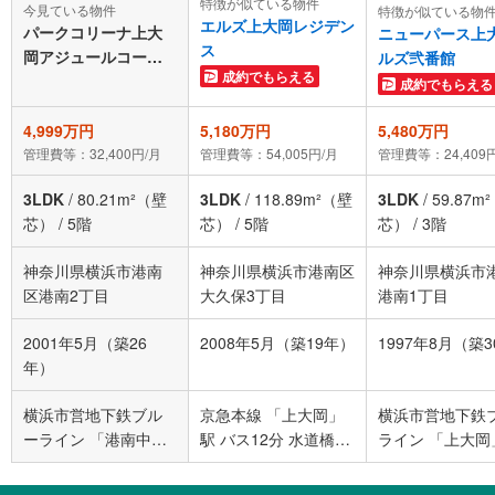
特徴が似ている物件
今見ている物件
特徴が似ている物
エルズ上大岡レジデン
パークコリーナ上大
ニューパース上
ス
岡アジュールコート 5
ルズ弐番館
成約でもらえる
階
成約でもらえる
4,999万円
5,180万円
5,480万円
管理費等：32,400円/月
管理費等：54,005円/月
管理費等：24,409
3LDK
/
80.21m²（壁
3LDK
/
118.89m²（壁
3LDK
/
59.87m
芯）
/
5階
芯）
/
5階
芯）
/
3階
神奈川県横浜市港南
神奈川県横浜市港南区
神奈川県横浜市
区港南2丁目
大久保3丁目
港南1丁目
2001年5月（築26
2008年5月（築19年）
1997年8月（築
年）
横浜市営地下鉄ブル
京急本線 「上大岡」
横浜市営地下鉄
ーライン 「港南中
駅 バス12分 水道橋下
ライン 「上大岡
央」駅 徒歩10分
バス停下車 徒歩5分
徒歩12分