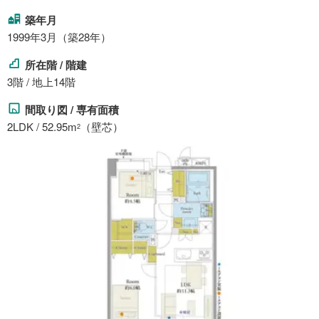
築年月
1999年3月（築28年）
所在階 / 階建
3階 / 地上14階
間取り図 / 専有面積
2LDK / 52.95m
（壁芯）
2