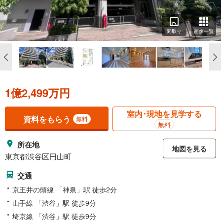
間取り
画像一覧
1億2,499万円
室内･現地を見学する
資料をもらう
無料
無料
所在地
地図を見る
東京都渋谷区円山町
交通
京王井の頭線 「神泉」駅 徒歩2分
山手線 「渋谷」駅 徒歩9分
埼京線 「渋谷」駅 徒歩9分