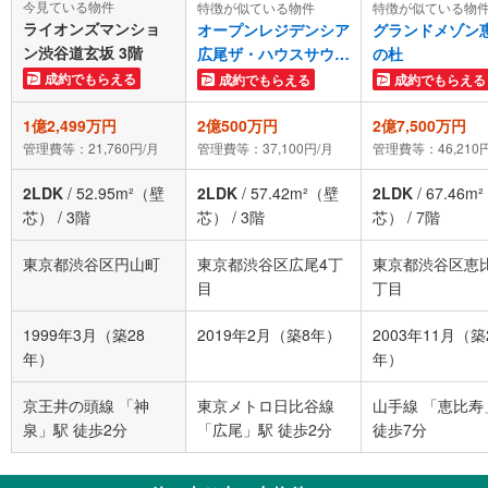
今見ている物件
特徴が似ている物件
特徴が似ている物
ライオンズマンショ
オープンレジデンシア
グランドメゾン
ン渋谷道玄坂 3階
広尾ザ・ハウスサウス
の杜
コート
成約でもらえる
成約でもらえる
成約でもらえる
1億2,499万円
2億500万円
2億7,500万円
管理費等：21,760円/月
管理費等：37,100円/月
管理費等：46,210
2LDK
/
52.95m²（壁
2LDK
/
57.42m²（壁
2LDK
/
67.46m
芯）
/
3階
芯）
/
3階
芯）
/
7階
東京都渋谷区円山町
東京都渋谷区広尾4丁
東京都渋谷区恵
目
丁目
1999年3月（築28
2019年2月（築8年）
2003年11月（築
年）
年）
京王井の頭線 「神
東京メトロ日比谷線
山手線 「恵比寿
泉」駅 徒歩2分
「広尾」駅 徒歩2分
徒歩7分