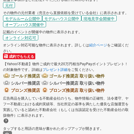
元付
その物件の元付業者（売主から直接依頼を受けている会社）に表示されます。
モデルルーム公開中
モデルハウス公開中
現地見学会開催中
オープンハウス開催中
記載のイベントが開催中の物件に表示されます。
オンライン対応可
オンライン対応可能な物件に表示されます。詳しくは
紹介ページ
をご確認くだ
さい。
成約でもらえる
【Yahoo!不動産】物件ご成約で最大20万円相当PayPayポイントプレゼント！
の対象物件です。詳細は
プレゼント詳細
をご覧ください。
ゴールド推奨店
ゴールド推奨店 取り扱い物件
シルバー推奨店
シルバー推奨店 取り扱い物件
ブロンズ推奨店
ブロンズ推奨店 取り扱い物件
広告商品を購入している不動産会社のうち、物件情報の正確性、法令遵守、ヤ
フー不動産における成約実績等、当社所定の基準を満たした優良な店舗運営を
実践していると認めた不動産会社（もしくは当該認定を受けた不動産会社の取
扱物件）に表示されます。
タップすると用語の意味が書かれたポップアップが開きます。