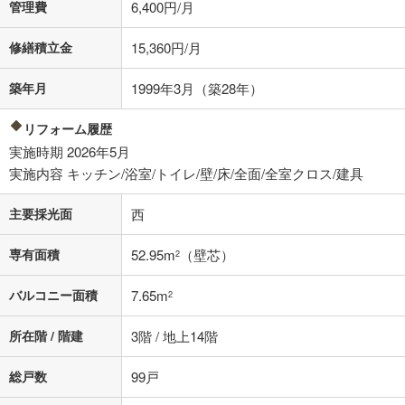
管理費
6,400円/月
不動産会社に購入相談をする
無料
修繕積立金
15,360円/月
築年月
1999年3月（築28年）
閉じる
リフォーム履歴
実施時期 2026年5月
実施内容 キッチン/浴室/トイレ/壁/床/全面/全室クロス/建具
主要採光面
西
専有面積
52.95m
（壁芯）
2
バルコニー面積
7.65m
2
所在階 / 階建
3階 / 地上14階
総戸数
99戸