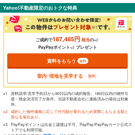
支払いの目安をシミュレーションすることができます。
Yahoo!不動産限定のおトクな特典
％
金利
187,485円
ご成約で
相当
の
※2
0.01%
14.99%
PayPayポイント
プレゼント
※3
資料をもらう
無料
返済期間
一般的には最長35年まで借り入れ可能です。多くの金融機関
室内･現地を見学する
無料
が完済時の年齢は80歳までを条件としています。
万円
頭金
閉じる
資料請求/見学予約日から90日以内の成約報告、180日以内の物件引
渡・残金決済完了が条件。当該不動産会社に連絡済みの場合は対象
外。
成約した物件価格に応じて付与額が変わるため実際にもらえる額と
0万円
1億2,499万円
異なる場合あり。
自己資金から住宅購入にかけられる金額を入力してくださ
PayPayポイントは出金と譲渡は不可。PayPay/PayPayカード公式ス
い。一般的には物件価格の2割までが目安です。
万円
トアでも利用可能。
ボーナス
閉じる
/回