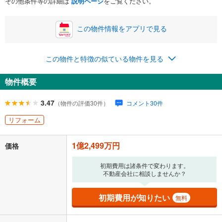
その他条件等の詳細は
説明ページ
をご覧ください。
この物件情報をアプリで見る
0円
1億2,499万円
年2回払いを想定しています。毎月の返済額に加えて、ボー
この物件と特徴の似ている物件を見る
ナス時の増額分（1回分）を入力してください。
ボーナス払いの限度額は金融機関によって異なります。
物件概要
346,215
円
/月
月々の返済額
閉じる
ローン返済額
324,455
円
（頭金比率
0
%
）
3.47
（物件の評価30件）
コメント30件
＋修繕積立金
15,360
円
＋管理費
6,400
円
リフォーム
「金利」については、ご利用を予定されている金融機関等にご確認の
1億2,499万円
上、ご自身での入力をお願いいたします。初期設定で自動入力されてい
価格
る値は、実際の金融機関等における貸出金利とは何ら関係がなく、実際
の金融機関等における貸出金利を何ら保証するものではありません。返
初期費用は諸条件で変わります。
済方法「元利均等返済」にて算出しております。入力された金利を35年
不動産会社に相談しませんか？
適用した場合の計算結果を表示しています。
その他月額費用や、初期費用がかかります。ご注意ください。実際にお
初期費用が知りたい
無料
借り入れの際は各金融機関等に、必ずご自身でご確認をお願いいたしま
す。
条件によってお借り入れができないことがあります。