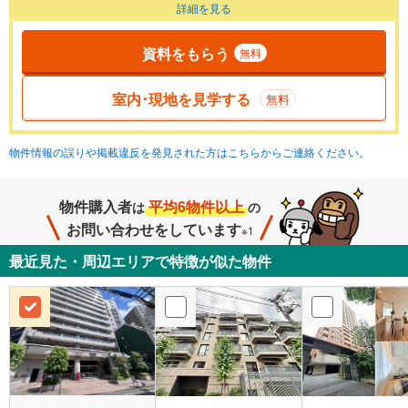
詳細を見る
資料をもらう
無料
室内･現地を見学する
無料
物件情報の誤りや掲載違反を発見された方はこちらからご連絡ください。
物件購入者
平均6物件以上
は
の
お問い合わせをしています
※1
最近見た・周辺エリアで特徴が似た物件