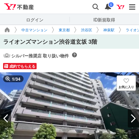
Yahoo!不動産
検索
通知
i
ログイン
ID新規取得
中古マンション
東京都
渋谷区
神泉駅
ライオ
ライオンズマンション渋谷道玄坂 3階
シルバー推奨店 取り扱い物件
成約でもらえる
1
/
34
お気に入り