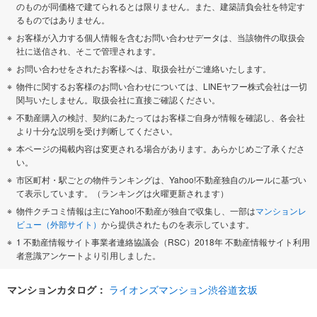
のものが同価格で建てられるとは限りません。また、建築請負会社を特定す
るものではありません。
お客様が入力する個人情報を含むお問い合わせデータは、当該物件の取扱会
社に送信され、そこで管理されます。
お問い合わせをされたお客様へは、取扱会社がご連絡いたします。
物件に関するお客様のお問い合わせについては、LINEヤフー株式会社は一切
関与いたしません。取扱会社に直接ご確認ください。
不動産購入の検討、契約にあたってはお客様ご自身が情報を確認し、各会社
より十分な説明を受け判断してください。
本ページの掲載内容は変更される場合があります。あらかじめご了承くださ
い。
市区町村・駅ごとの物件ランキングは、Yahoo!不動産独自のルールに基づい
て表示しています。（ランキングは火曜更新されます）
物件クチコミ情報は主にYahoo!不動産が独自で収集し、一部は
マンションレ
ビュー（外部サイト）
から提供されたものを表示しています。
1 不動産情報サイト事業者連絡協議会（RSC）2018年 不動産情報サイト利用
者意識アンケートより引用しました。
マンションカタログ：
ライオンズマンション渋谷道玄坂