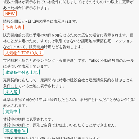
複数の価格が表示されている物件に関しましてはそのうちの１つ以上に更新が
あった場合に表示されます。
NEW
情報公開日が7日以内の場合に表示されます。
予告広告
販売開始前に売出予定の物件を知らせるための広告の場合に表示されます。価
格などが未定のため、すぐには取引できない分譲宅地や新築住宅、マンション
などについて、販売開始時期などを告知します。
人気物件TOP10入り
市区町村・駅ごとのランキング（火曜更新）です。Yahoo!不動産独自のルール
に基づいて表示しています。
建築条件付き土地
売買契約にあたって一定期間内に特定の建設会社と建築請負契約を結ぶことを
条件にしている土地に表示されます。
未入居
建築工事完了日から1年以上経過したものの、まだ誰も住んだことがない住宅に
表示されます。
賃貸中
賃貸中の物件に表示されます。
賃貸中の物件は、原則ご自身でお住まいいただくことができません。
事業用物件
店舗や事務所などにお使いいただける物件に表示されます。