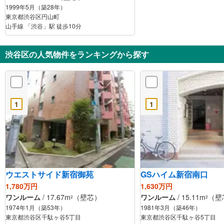
1999年5月（築28年）
東京都渋谷区円山町
山手線 「渋谷」駅 徒歩10分
渋谷区の人気物件をランキングから探す
1
1
ウエストサイド新宿御苑
GSハイム新宿南口
1,780万円
1,630万円
ワンルーム
/ 17.67m
（壁芯）
ワンルーム
/ 15.11m
（壁
2
2
1974年1月（築53年）
1981年3月（築46年）
東京都渋谷区千駄ヶ谷5丁目
東京都渋谷区千駄ヶ谷5丁目