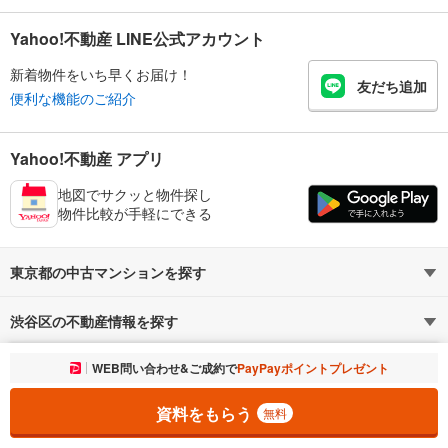
Yahoo!不動産 LINE公式アカウント
新着物件をいち早くお届け！
友だち追加
便利な機能のご紹介
Yahoo!不動産 アプリ
地図でサクッと物件探し
物件比較が手軽にできる
東京都の中古マンションを探す
渋谷区の不動産情報を探す
路線・駅から探す
地域から探す
お気に入りに追加しました。
WEB問い合わせ&ご成約で
PayPayポイントプレゼント
一覧を開く
暮らしのお役立ち情報
不動産・住宅
賃貸住宅
通勤・通学時間から探す
地図から探す
資料をもらう
無料
マンションカタログ
教えて！住まいの先生
新築マンション
中古マンション