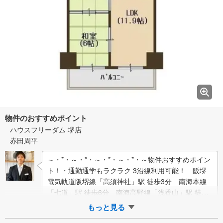
物件のおすすめポイント
ハウスフリーダム 堺店
赤田周平
～・*・～・*・～・*・～・*・～物件おすすめポイン
ト！・通勤通学もラクラク 3沿線利用可能！ 阪堺
電気軌道阪堺線「高須神社」駅 徒歩3分 南海本線
「七道」駅 徒歩6分 南海高野線「浅香山」駅 徒歩1
3分・東向きバルコニー/10階…
もっと見る