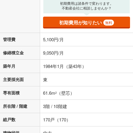
る値は、実際の金融機関等における貸出金利とは何ら関係がなく、実際
初期費用は諸条件で変わります。
の金融機関等における貸出金利を何ら保証するものではありません。返
不動産会社に相談しませんか？
済方法「元利均等返済」にて算出しております。入力された金利を35年
適用した場合の計算結果を表示しています。
初期費用が知りたい
無料
その他月額費用や、初期費用がかかります。ご注意ください。実際にお
借り入れの際は各金融機関等に、必ずご自身でご確認をお願いいたしま
す。
管理費
5,100円/月
条件によってお借り入れができないことがあります。
修繕積立金
9,050円/月
不動産会社に購入相談をする
無料
築年月
1984年1月（築43年）
閉じる
主要採光面
東
専有面積
61.6m
（壁芯）
2
所在階 / 階建
3階 / 10階建
総戸数
170戸（170）
建物状況
中古