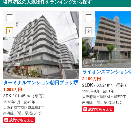
堺市堺区の人気物件をランキングから探す
1
2
ライオンズマンション
2,190万円
ターミナルマンション朝日プラザ堺
2LDK
/ 63.21m
（壁芯）
2
1,098万円
1995年9月（築31年）
3DK
/ 61.45m
（壁芯）
2
大阪府堺市堺区材木町西2丁
1978年1月（築49年）
南海線 「堺」駅 徒歩10分
大阪府堺市堺区戎島町2丁
成約でもらえる
南海線 「堺」駅 徒歩3分
成約でもらえる