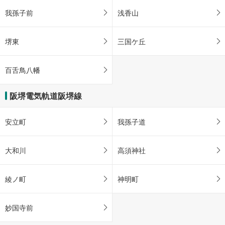
我孫子前
浅香山
堺東
三国ケ丘
百舌鳥八幡
阪堺電気軌道阪堺線
安立町
我孫子道
大和川
高須神社
綾ノ町
神明町
妙国寺前