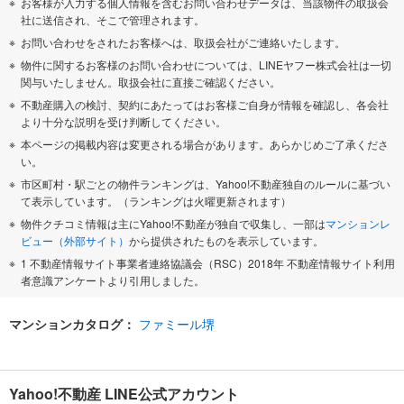
お客様が入力する個人情報を含むお問い合わせデータは、当該物件の取扱会
社に送信され、そこで管理されます。
お問い合わせをされたお客様へは、取扱会社がご連絡いたします。
物件に関するお客様のお問い合わせについては、LINEヤフー株式会社は一切
関与いたしません。取扱会社に直接ご確認ください。
不動産購入の検討、契約にあたってはお客様ご自身が情報を確認し、各会社
より十分な説明を受け判断してください。
本ページの掲載内容は変更される場合があります。あらかじめご了承くださ
い。
市区町村・駅ごとの物件ランキングは、Yahoo!不動産独自のルールに基づい
て表示しています。（ランキングは火曜更新されます）
物件クチコミ情報は主にYahoo!不動産が独自で収集し、一部は
マンションレ
ビュー（外部サイト）
から提供されたものを表示しています。
1 不動産情報サイト事業者連絡協議会（RSC）2018年 不動産情報サイト利用
者意識アンケートより引用しました。
マンションカタログ：
ファミール堺
Yahoo!不動産 LINE公式アカウント