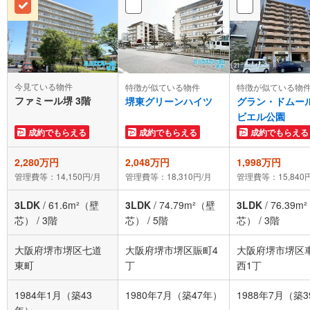
今見ている物件
特徴が似ている物件
特徴が似ている物
ファミール堺 3階
堺東グリーンハイツ
グラン・ドムー
ビエル公園
成約でもらえる
成約でもらえる
成約でもらえる
2,280万円
2,048万円
1,998万円
管理費等：14,150円/月
管理費等：18,310円/月
管理費等：15,840
3LDK
/
61.6m²（壁
3LDK
/
74.79m²（壁
3LDK
/
76.39m
芯）
/
3階
芯）
/
5階
芯）
/
3階
大阪府堺市堺区七道
大阪府堺市堺区賑町4
大阪府堺市堺区
東町
丁
西1丁
1984年1月（築43
1980年7月（築47年）
1988年7月（築
年）