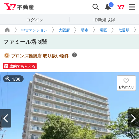
Yahoo!不動産
検索
通知
i
ログイン
ID新規取得
中古マンション
大阪府
堺市
堺区
七道駅
ファミール堺 3階
ブロンズ推奨店 取り扱い物件
成約でもらえる
1
/
30
お気に入り