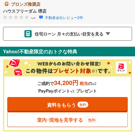
ブロンズ推奨店
ハウスフリーダム 堺店
-.--
不動産会社レビュー2件
住宅ローン 月々の支払い目安を見る
支払いの目安をシミュレーションすることができます。
Yahoo!不動産限定のおトクな特典
％
金利
34,200円
ご成約で
相当
の
※2
0.01%
14.99%
PayPayポイント
プレゼント
※3
資料をもらう
無料
返済期間
一般的には最長35年まで借り入れ可能です。多くの金融機関
室内･現地を見学する
無料
が完済時の年齢は80歳までを条件としています。
万円
頭金
閉じる