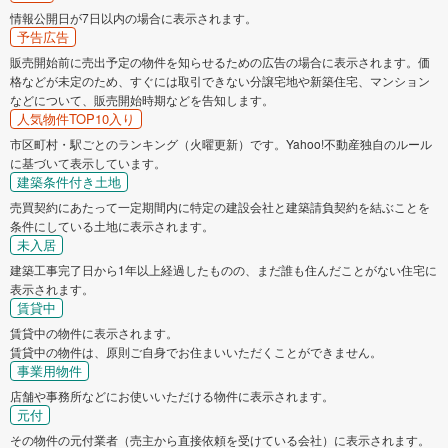
情報公開日が7日以内の場合に表示されます。
予告広告
販売開始前に売出予定の物件を知らせるための広告の場合に表示されます。価
格などが未定のため、すぐには取引できない分譲宅地や新築住宅、マンション
などについて、販売開始時期などを告知します。
人気物件TOP10入り
市区町村・駅ごとのランキング（火曜更新）です。Yahoo!不動産独自のルール
に基づいて表示しています。
建築条件付き土地
売買契約にあたって一定期間内に特定の建設会社と建築請負契約を結ぶことを
条件にしている土地に表示されます。
未入居
建築工事完了日から1年以上経過したものの、まだ誰も住んだことがない住宅に
表示されます。
賃貸中
賃貸中の物件に表示されます。
賃貸中の物件は、原則ご自身でお住まいいただくことができません。
事業用物件
店舗や事務所などにお使いいただける物件に表示されます。
元付
その物件の元付業者（売主から直接依頼を受けている会社）に表示されます。