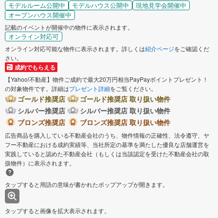
モデルルーム公開中
モデルハウス公開中
現地見学会開催中
オープンハウス開催中
記載のイベントが開催中の物件に表示されます。
オンライン対応可
オンライン対応可能な物件に表示されます。詳しくは
紹介ページ
をご確認くだ
さい。
成約でもらえる
【Yahoo!不動産】物件ご成約で最大20万円相当PayPayポイントプレゼント！
の対象物件です。詳細は
プレゼント詳細
をご覧ください。
ゴールド推奨店
ゴールド推奨店 取り扱い物件
シルバー推奨店
シルバー推奨店 取り扱い物件
ブロンズ推奨店
ブロンズ推奨店 取り扱い物件
広告商品を購入している不動産会社のうち、物件情報の正確性、法令遵守、ヤ
フー不動産における成約実績等、当社所定の基準を満たした優良な店舗運営を
実践していると認めた不動産会社（もしくは当該認定を受けた不動産会社の取
扱物件）に表示されます。
タップすると用語の意味が書かれたポップアップが開きます。
タップすると画像を拡大表示されます。