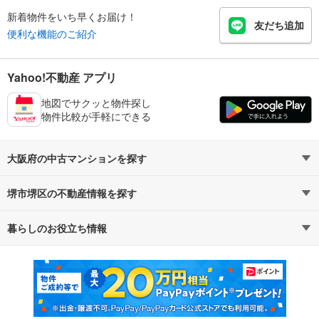
新着物件をいち早くお届け！
友だち追加
便利な機能のご紹介
Yahoo!不動産 アプリ
地図でサクッと物件探し
物件比較が手軽にできる
大阪府の中古マンションを探す
堺市堺区の不動産情報を探す
路線・駅から探す
地域から探す
暮らしのお役立ち情報
不動産・住宅
賃貸住宅
通勤・通学時間から探す
地図から探す
マンションカタログ
教えて！住まいの先生
新築マンション
中古マンション
新築一戸建て
中古一戸建て