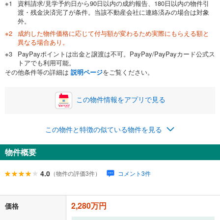
資料請求/見学予約日から90日以内の成約報告、180日以内の物件引
渡・残金決済完了が条件。当該不動産会社に連絡済みの場合は対象
外。
成約した物件価格に応じて付与額が変わるため実際にもらえる額と
0万円
2,280万円
異なる場合あり。
自己資金から住宅購入にかけられる金額を入力してくださ
PayPayポイントは出金と譲渡は不可。PayPay/PayPayカード公式ス
い。一般的には物件価格の2割までが目安です。
万円
トアでも利用可能。
ボーナス
閉じる
/回
その他条件等の詳細は
説明ページ
をご覧ください。
この物件情報をアプリで見る
0円
2,280万円
年2回払いを想定しています。毎月の返済額に加えて、ボー
この物件と特徴の似ている物件を見る
ナス時の増額分（1回分）を入力してください。
ボーナス払いの限度額は金融機関によって異なります。
物件概要
73,335
円
/月
月々の返済額
閉じる
ローン返済額
59,185
円
（頭金比率
0
%
）
4.0
（物件の評価3件）
コメント3件
＋修繕積立金
9,050
円
＋管理費
5,100
円
2,280万円
「金利」については、ご利用を予定されている金融機関等にご確認の
価格
上、ご自身での入力をお願いいたします。初期設定で自動入力されてい