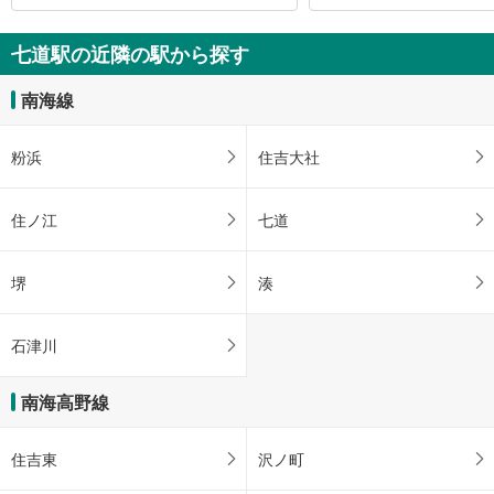
七道駅の近隣の駅から探す
南海線
粉浜
住吉大社
住ノ江
七道
堺
湊
石津川
南海高野線
住吉東
沢ノ町