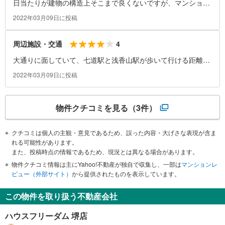
日当たりが建物の構造上そこまで良くないですが、マンション
から見える夕日は綺麗です。家族で過ごすには少し物足りない
2022年03月09日に投稿
かもしれませんが、狭くはないです。
4
周辺施設・交通
大通りに面していて、七道駅と浅香山駅が歩いて行ける距離に
あるので割とどこにでも行きやすいです。
2022年03月09日に投稿
物件クチコミを見る
（3件）
クチコミは個人の主観・意見であるため、誤った内容・大げさな表現が含ま
れる可能性があります。
また、投稿時点の情報であるため、現況とは異なる場合があります。
物件クチコミ情報は主にYahoo!不動産が独自で収集し、一部は
マンションレ
ビュー（外部サイト）
から提供されたものを表示しています。
この物件を取り扱う不動産会社
ハウスフリーダム 堺店