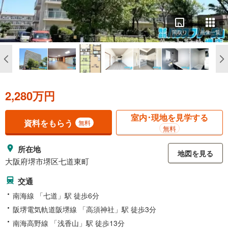
間取り
画像一覧
2,280万円
室内･現地を見学する
資料をもらう
無料
無料
所在地
地図を見る
大阪府堺市堺区七道東町
交通
南海線 「七道」駅 徒歩6分
阪堺電気軌道阪堺線 「高須神社」駅 徒歩3分
南海高野線 「浅香山」駅 徒歩13分