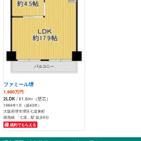
ファミール堺
1,980万円
2LDK
/ 61.6m
（壁芯）
2
1984年1月（築43年）
大阪府堺市堺区七道東町
南海線 「七道」駅 徒歩6分
成約でもらえる