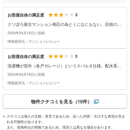
3
お部屋自体の満足度
クソぼろ築古マンション相応の為とくになにもない。目前の敷
地ギリギリに手前側のアパートが立っているため眺望は皆無だ
2024年04月16日に投稿
が、なんとなく日光はさす。
情報提供元：マンションレビュー
3
お部屋自体の満足度
洗濯機が室外（各戸ガレージ）というスパルタ仕様。配水系が
貧弱でつまりやすく、パッキンがされていると思えないくらい
2024年04月16日に投稿
臭気があがってくる。
情報提供元：マンションレビュー
物件クチコミを見る
（10件）
クチコミは個人の主観・意見であるため、誤った内容・大げさな表現が含ま
れる可能性があります。
また、投稿時点の情報であるため、現況とは異なる場合があります。