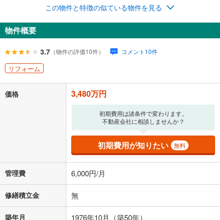
この物件と特徴の似ている物件を見る
ナス時の増額分（1回分）を入力してください。
ボーナス払いの限度額は金融機関によって異なります。
物件概要
96,335
円
/月
月々の返済額
閉じる
ローン返済額
90,335
円
（頭金比率
0
%
）
3.7
（物件の評価10件）
コメント10件
＋修繕積立金
0
円
＋管理費
6,000
円
リフォーム
「金利」については、ご利用を予定されている金融機関等にご確認の
3,480万円
上、ご自身での入力をお願いいたします。初期設定で自動入力されてい
価格
る値は、実際の金融機関等における貸出金利とは何ら関係がなく、実際
の金融機関等における貸出金利を何ら保証するものではありません。返
初期費用は諸条件で変わります。
済方法「元利均等返済」にて算出しております。入力された金利を35年
不動産会社に相談しませんか？
適用した場合の計算結果を表示しています。
その他月額費用や、初期費用がかかります。ご注意ください。実際にお
初期費用が知りたい
無料
借り入れの際は各金融機関等に、必ずご自身でご確認をお願いいたしま
す。
条件によってお借り入れができないことがあります。
管理費
6,000円/月
不動産会社に購入相談をする
無料
修繕積立金
無
築年月
1976年10月（築50年）