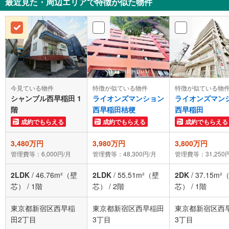
最近見た・周辺エリアで特徴が似た物件
今見ている物件
特徴が似ている物件
特徴が似ている物
シャンブル西早稲田 1
ライオンズマンション
ライオンズマン
階
西早稲田桔梗
西早稲田
成約でもらえる
成約でもらえる
成約でもらえる
3,480万円
3,980万円
3,800万円
管理費等：6,000円/月
管理費等：48,300円/月
管理費等：31,250
2LDK
/
46.76m²（壁
2LDK
/
55.51m²（壁
2DK
/
37.15m²
芯）
/
1階
芯）
/
2階
芯）
/
1階
東京都新宿区西早稲
東京都新宿区西早稲田
東京都新宿区西
田2丁目
3丁目
3丁目