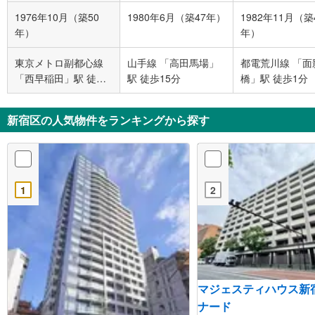
1976年10月（築50
1980年6月（築47年）
1982年11月（築
年）
年）
東京メトロ副都心線
山手線 「高田馬場」
都電荒川線 「面
「西早稲田」駅 徒歩2
駅 徒歩15分
橋」駅 徒歩1分
分
新宿区の人気物件をランキングから探す
1
2
マジェスティハウス新
ナード