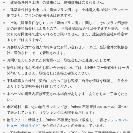
「建築条件付き土地」の価格には、建物価格は含まれません。
「建築条件付き土地」の「建物プラン例」は、土地購入者の設計プランの一
例であり、プランの採用可否は任意です。
「土地（建築条件なし）」の「建物プラン例」に関して、そのプラン例は特
定の建築請負会社によるもので、 当該建築請負会社以外で建てた場合、同様
のものが同価格で建てられるとは限りません。また、建築請負会社を特定す
るものではありません。
お客様が入力する個人情報を含むお問い合わせデータは、当該物件の取扱会
社に送信され、そこで管理されます。
お問い合わせをされたお客様へは、取扱会社がご連絡いたします。
物件に関するお客様のお問い合わせについては、LINEヤフー株式会社は一切
関与いたしません。取扱会社に直接ご確認ください。
不動産購入の検討、契約にあたってはお客様ご自身が情報を確認し、各会社
より十分な説明を受け判断してください。
本ページの掲載内容は変更される場合があります。あらかじめご了承くださ
い。
市区町村・駅ごとの物件ランキングは、Yahoo!不動産独自のルールに基づい
て表示しています。（ランキングは火曜更新されます）
物件クチコミ情報は主にYahoo!不動産が独自で収集し、一部は
マンションレ
ビュー（外部サイト）
から提供されたものを表示しています。
1 不動産情報サイト事業者連絡協議会（RSC）2018年 不動産情報サイト利用