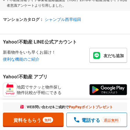
者意識アンケートより引用しました。
マンションカタログ：
シャンブル西早稲田
Yahoo!不動産 LINE公式アカウント
新着物件をいち早くお届け！
友だち追加
便利な機能のご紹介
Yahoo!不動産 アプリ
地図でサクッと物件探し
物件比較が手軽にできる
お気に入りに追加しました。
WEB問い合わせ&ご成約で
PayPayポイントプレゼント
一覧を開く
東京都の中古マンションを探す
資料をもらう
電話する
通話無料
無料
新宿区の不動産情報を探す
路線・駅から探す
地域から探す