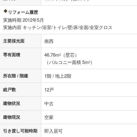
閉じる
リフォーム履歴
実施時期 2012年5月
実施内容 キッチン/浴室/トイレ/壁/床/全面/全室クロス
主要採光面
南西
専有面積
46.76m
（壁芯）
2
（バルコニー面積 5m
）
2
所在階 / 階建
1階 / 地上2階
総戸数
12戸
建物状況
中古
建物現況
空家
引き渡し可能時期
即入居可