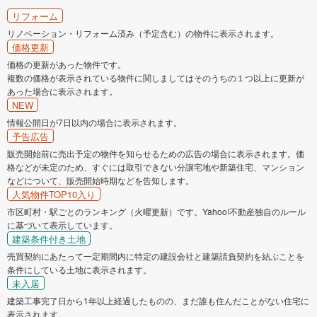
リフォーム
リノベーション・リフォーム済み（予定含む）の物件に表示されます。
価格更新
価格の更新があった物件です。
複数の価格が表示されている物件に関しましてはそのうちの１つ以上に更新が
あった場合に表示されます。
NEW
情報公開日が7日以内の場合に表示されます。
予告広告
販売開始前に売出予定の物件を知らせるための広告の場合に表示されます。価
格などが未定のため、すぐには取引できない分譲宅地や新築住宅、マンション
などについて、販売開始時期などを告知します。
人気物件TOP10入り
市区町村・駅ごとのランキング（火曜更新）です。Yahoo!不動産独自のルール
に基づいて表示しています。
建築条件付き土地
売買契約にあたって一定期間内に特定の建設会社と建築請負契約を結ぶことを
条件にしている土地に表示されます。
未入居
建築工事完了日から1年以上経過したものの、まだ誰も住んだことがない住宅に
表示されます。