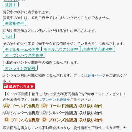
賃貸中
賃貸中の物件に表示されます。
賃貸中の物件は、原則ご自身でお住まいいただくことができません。
事業用物件
店舗や事務所などにお使いいただける物件に表示されます。
元付
その物件の元付業者（売主から直接依頼を受けている会社）に表示されます。
モデルルーム公開中
モデルハウス公開中
現地見学会開催中
オープンハウス開催中
記載のイベントが開催中の物件に表示されます。
オンライン対応可
オンライン対応可能な物件に表示されます。詳しくは
紹介ページ
をご確認くだ
さい。
成約でもらえる
【Yahoo!不動産】物件ご成約で最大20万円相当PayPayポイントプレゼント！
の対象物件です。詳細は
プレゼント詳細
をご覧ください。
ゴールド推奨店
ゴールド推奨店 取り扱い物件
シルバー推奨店
シルバー推奨店 取り扱い物件
ブロンズ推奨店
ブロンズ推奨店 取り扱い物件
広告商品を購入している不動産会社のうち、物件情報の正確性、法令遵守、ヤ