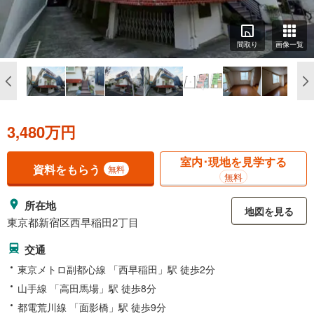
間取り
画像一覧
3,480万円
室内･現地を見学する
資料をもらう
無料
無料
所在地
地図を見る
東京都新宿区西早稲田2丁目
交通
東京メトロ副都心線 「西早稲田」駅 徒歩2分
山手線 「高田馬場」駅 徒歩8分
都電荒川線 「面影橋」駅 徒歩9分