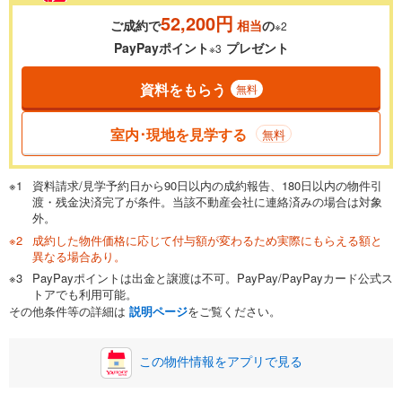
52,200円
ご成約で
相当
の
※2
0.01%
14.99%
PayPayポイント
プレゼント
※3
資料をもらう
無料
返済期間
一般的には最長35年まで借り入れ可能です。多くの金融機関
室内･現地を見学する
無料
が完済時の年齢は80歳までを条件としています。
万円
頭金
閉じる
資料請求/見学予約日から90日以内の成約報告、180日以内の物件引
渡・残金決済完了が条件。当該不動産会社に連絡済みの場合は対象
外。
成約した物件価格に応じて付与額が変わるため実際にもらえる額と
0万円
3,480万円
異なる場合あり。
自己資金から住宅購入にかけられる金額を入力してくださ
PayPayポイントは出金と譲渡は不可。PayPay/PayPayカード公式ス
い。一般的には物件価格の2割までが目安です。
万円
トアでも利用可能。
ボーナス
閉じる
/回
その他条件等の詳細は
説明ページ
をご覧ください。
この物件情報をアプリで見る
0円
3,480万円
年2回払いを想定しています。毎月の返済額に加えて、ボー