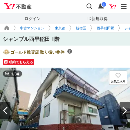
Yahoo!不動産
検索
通知
i
ログイン
ID新規取得
中古マンション
東京都
新宿区
西早稲田駅
シ
シャンブル西早稲田 1階
ゴールド推奨店 取り扱い物件
成約でもらえる
1
/
34
お気に入り