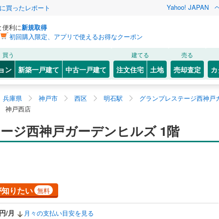
Yahoo! JAPAN
際に買ったレポート
と便利に
新規取得
初回購入限定、アプリで使えるお得なクーポン
買う
建てる
売る
ョン
新築一戸建て
中古一戸建て
注文住宅
土地
売却査定
カ
兵庫県
神戸市
西区
明石駅
グランプレステージ西神戸ガ
売 神戸西店
ージ西神戸ガーデンヒルズ 1階
が知りたい
無料
0円/月
月々の支払い目安を見る