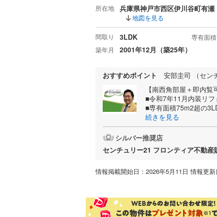
所在地
兵庫県神戸市西区伊川谷町有瀬
地図を見る
間取り
3LDK
専有面積
2001年12月（築25年）
築年月
おすすめポイント
安部圭司 （セン
【南西角部屋＋即内覧可！
■令和7年11月内装リ
■専有面積75m2超の3L
続きを見る
シルバー推奨店
センチュリー21 フロンティア不動
情報掲載開始日：2026年5月11日 情報更新日