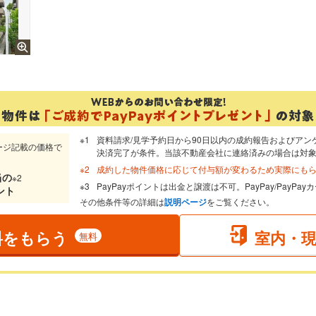
。
資料請求/見学予約日から90日以内の成約報告およびアン
ージ記載の価格で
決済完了が条件。当該不動産会社に連絡済みの場合は対
成約した物件価格に応じて付与額が変わるため実際にも
当
の
※2
PayPayポイントは出金と譲渡は不可。PayPay/PayP
ント
その他条件等の詳細は
説明ページ
をご覧ください。
料をもらう
室内・
無料