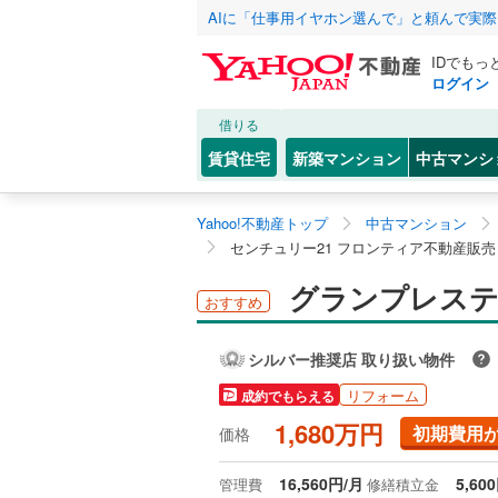
AIに「仕事用イヤホン選んで」と頼んで実
IDでもっ
ログイン
借りる
賃貸住宅
新築マンション
中古マンシ
Yahoo!不動産トップ
中古マンション
センチュリー21 フロンティア不動産販
グランプレステ
おすすめ
シルバー推奨店 取り扱い物件
リフォーム
成約でもらえる
1,680万円
初期費用
価格
16,560円/月
5,60
管理費
修繕積立金