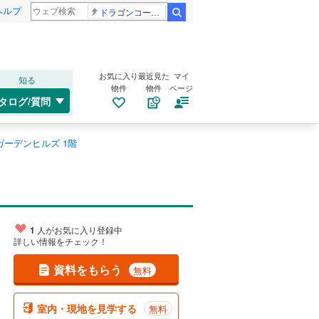
ヘルプ
ドラゴンコープス
検索
お気に入り
最近見た
マイ
知る
物件
物件
ページ
タログ/質問
ーデンヒルズ 1階
1
人がお気に入り登録中
詳しい情報をチェック！
資料をもらう
無料
室内・現地を見学する
無料