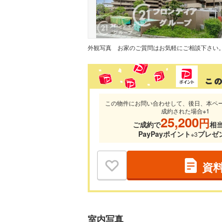
外観写真
お家のご質問はお気軽にご相談下さい
この物件にお問い合わせして、後日、本ペ
成約された場合※1
25,200
円
ご成約で
相
PayPayポイント
プレゼ
※3
資
室内写真