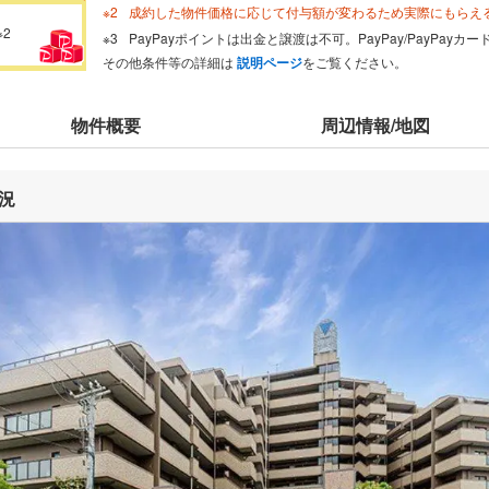
成約した物件価格に応じて付与額が変わるため実際にもらえ
※2
PayPayポイントは出金と譲渡は不可。PayPay/PayPay
その他条件等の詳細は
説明ページ
をご覧ください。
物件概要
周辺情報/地図
況