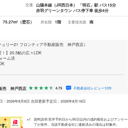
交通
山陽本線（JR西日本） 「明石」駅 バス15分
赤羽グリーンタウン バス停下車 徒歩4分
75.27m
（壁芯）
1階
南
所在階
主要採光面
2
チュリー21 フロンティア不動産販売 神戸西店）
】20.5帖の広々LDK
フォーム済
DK
産販売 神戸西店
不動産会社レビュー12件
4.75
：2026年8月6日 次回更新予定日：2026年8月19日
資料請求/見学予約日から90日以内の成約報告およびアンケー
了が条件。当該不動産会社に連絡済みの場合は対象外。