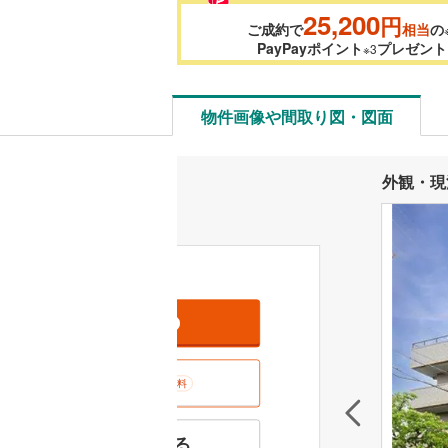
25,200
円
ご成約で
相当
の
PayPayポイント
プレゼント
※3
物件画像や間取り図・図面
外観・現
資料をもらう
無料
室内･現地を見学する
無料
特徴の似た物件を見る