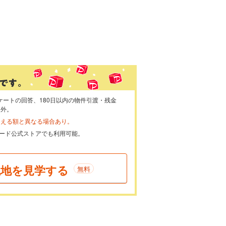
ケートの回答、180日以内の物件引渡・残金
象外。
らえる額と異なる場合あり。
ayカード公式ストアでも利用可能。
現地を見学する
無料