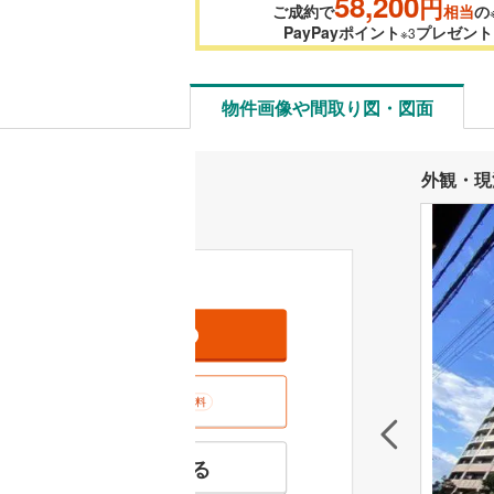
58,200
円
ご成約で
相当
の
PayPayポイント
プレゼント
※3
物件画像や間取り図・図面
外観・現
資料をもらう
無料
室内･現地を見学する
無料
特徴の似た物件を見る