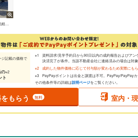
多様化する住まいのお悩みを当社へお気軽にご相談下さい
資料請求/見学予約日から90日以内の成約報告およびアン
ージ記載の価格で
決済完了が条件。当該不動産会社に連絡済みの場合は対
成約した物件価格に応じて付与額が変わるため実際にも
当
の
※2
PayPayポイントは出金と譲渡は不可。PayPay/PayP
ント
その他条件等の詳細は
説明ページ
をご覧ください。
料をもらう
室内・
無料