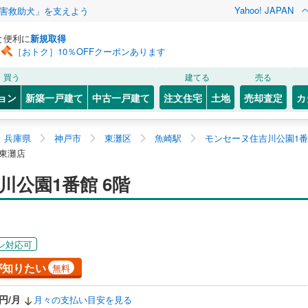
Yahoo! JAPAN
害救助犬」を支えよう
と便利に
新規取得
［おトク］10％OFFクーポンあります
買う
建てる
売る
ョン
新築一戸建て
中古一戸建て
注文住宅
土地
売却査定
カ
兵庫県
神戸市
東灘区
魚崎駅
モンセーヌ住吉川公園1番
 東灘店
公園1番館 6階
ン対応可
が知りたい
無料
0円/月
月々の支払い目安を見る