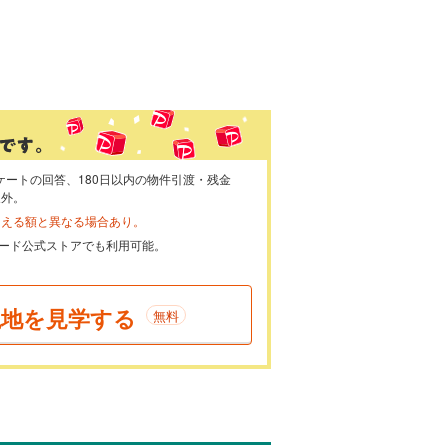
ケートの回答、180日以内の物件引渡・残金
象外。
らえる額と異なる場合あり。
ayカード公式ストアでも利用可能。
現地を見学する
無料