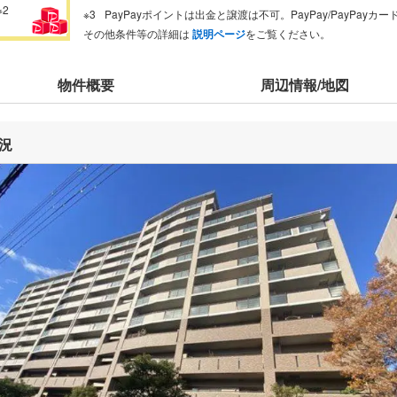
※2
PayPayポイントは出金と譲渡は不可。PayPay/PayPay
その他条件等の詳細は
説明ページ
をご覧ください。
物件概要
周辺情報/地図
況