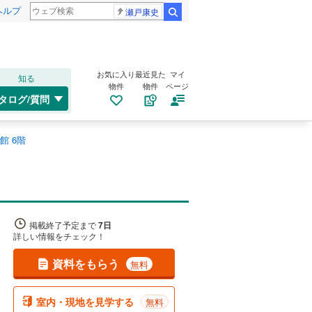
ヘルプ
瀬戸康史
検索
お気に入り
最近見た
マイ
知る
物件
物件
ページ
タログ/質問
館 6階
掲載終了予定まで
7日
詳しい情報をチェック！
資料をもらう
無料
室内・現地を見学する
無料