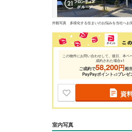
外観写真
この物件にお問い合わせして、後日、本ペ
成約された場合※1
58,200
円
ご成約で
相
PayPayポイント
プレゼ
※3
資
室内写真