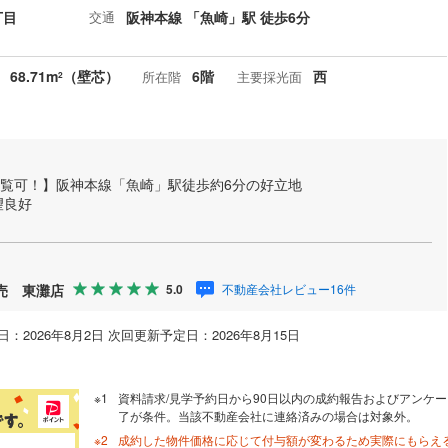
丁目
交通
阪神本線 「魚崎」駅 徒歩6分
68.71m
（壁芯）
6階
西
所在階
主要採光面
2
即内覧可！】阪神本線「魚崎」駅徒歩約6分の好立地
望良好
販売 東灘店
不動産会社レビュー16件
5.0
：2026年8月2日 次回更新予定日：2026年8月15日
資料請求/見学予約日から90日以内の成約報告およびアンケー
了が条件。当該不動産会社に連絡済みの場合は対象外。
成約した物件価格に応じて付与額が変わるため実際にもらえ