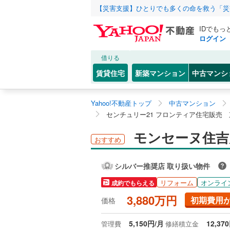
【災害支援】ひとりでも多くの命を救う「災
IDでもっ
ログイン
借りる
賃貸住宅
新築マンション
中古マンシ
Yahoo!不動産トップ
中古マンション
センチュリー21 フロンティア住宅販売
モンセーヌ住吉川
おすすめ
シルバー推奨店 取り扱い物件
リフォーム
オンライ
成約でもらえる
3,880万円
初期費用
価格
5,150円/月
12,37
管理費
修繕積立金