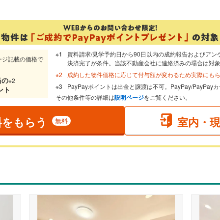
資料請求/見学予約日から90日以内の成約報告およびアン
ージ記載の価格で
決済完了が条件。当該不動産会社に連絡済みの場合は対
成約した物件価格に応じて付与額が変わるため実際にも
当
の
※2
PayPayポイントは出金と譲渡は不可。PayPay/PayP
ント
その他条件等の詳細は
説明ページ
をご覧ください。
料をもらう
室内・
無料