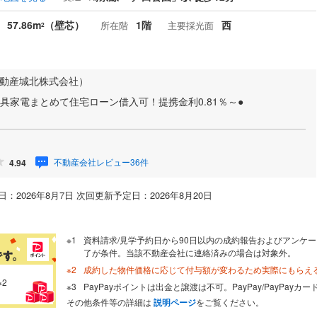
57.86m
（壁芯）
1階
西
所在階
主要採光面
2
不動産城北株式会社）
具家電まとめて住宅ローン借入可！提携金利0.81％～●
不動産会社レビュー36件
4.94
：2026年8月7日 次回更新予定日：2026年8月20日
資料請求/見学予約日から90日以内の成約報告およびアンケー
了が条件。当該不動産会社に連絡済みの場合は対象外。
成約した物件価格に応じて付与額が変わるため実際にもらえ
※2
PayPayポイントは出金と譲渡は不可。PayPay/PayPay
その他条件等の詳細は
説明ページ
をご覧ください。