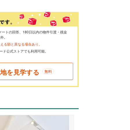
ケートの回答、180日以内の物件引渡・残金
象外。
らえる額と異なる場合あり。
ayカード公式ストアでも利用可能。
現地を見学する
無料