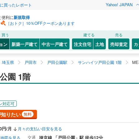
Yahoo! JAPAN
際に買ったレポート
と便利に
新規取得
［おトク］10％OFFクーポンあります
買う
建てる
売る
ョン
新築一戸建て
中古一戸建て
注文住宅
土地
売却査定
カ
埼玉県
戸田市
戸田公園駅
サンハイツ戸田公園 1階
M
公園 1階
ン対応可
が知りたい
無料
20円/月
月々の支払い目安を見る
交通
埼京線 「戸田公園」駅 徒歩12分
地図を見る