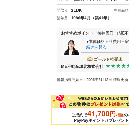
間取り
2LDK
専有面積
1986年4月（築41年）
築年月
おすすめポイント
桜井雪乃 （ME
●本体価格＋諸費用＋家
続きを見る
ゴールド推奨店
ME不動産城北株式会社
情報掲載開始日：2026年5月12日 情報更新日
41,700
円
ご成約で
相当
の
PayPayポイント
プレゼント
※3