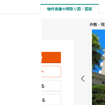
物件画像や間取り図・図面
外観・現
資料をもらう
無料
室内･現地を見学する
無料
特徴の似た物件を見る
お気に入りに追加する