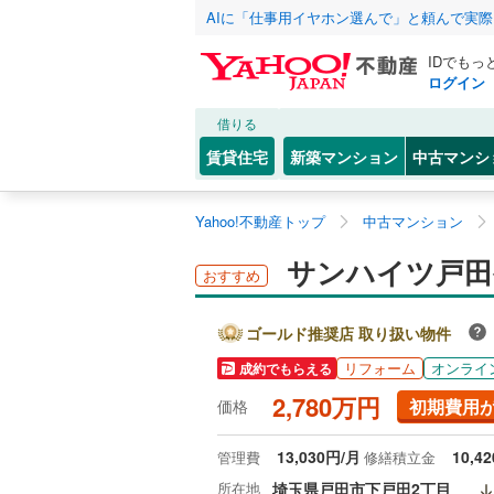
AIに「仕事用イヤホン選んで」と頼んで実
IDでもっ
ログイン
借りる
賃貸住宅
新築マンション
中古マンシ
Yahoo!不動産トップ
中古マンション
サンハイツ戸田
おすすめ
ゴールド推奨店 取り扱い物件
リフォーム
オンライ
成約でもらえる
2,780万円
初期費用
価格
13,030円/月
10,4
管理費
修繕積立金
所在地
埼玉県戸田市下戸田2丁目