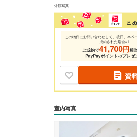
外観写真
この物件にお問い合わせして、後日、本ペ
成約された場合※1
41,700
円
ご成約で
相
PayPayポイント
プレゼ
※3
資
室内写真