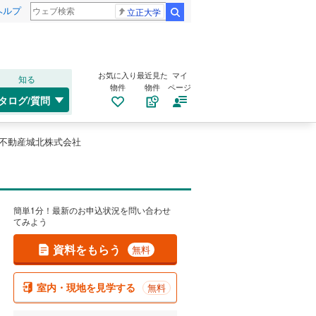
ヘルプ
立正大学
検索
お気に入り
最近見た
マイ
知る
物件
物件
ページ
タログ/質問
E不動産城北株式会社
簡単1分！最新のお申込状況を問い合わせ
てみよう
資料をもらう
無料
室内・現地を見学する
無料